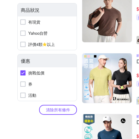
$
商品狀況
有現貨
Yahoo自營
評價4顆
以上
優惠
挑戰低價
$
券
活動
清除所有條件
$