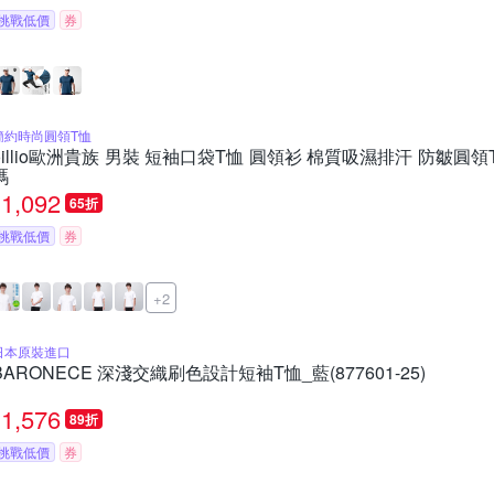
挑戰低價
券
簡約時尚圓領T恤
oillio歐洲貴族 男裝 短袖口袋T恤 圓領衫 棉質吸濕排汗 防皺圓領
碼
1,092
65折
挑戰低價
券
+2
日本原裝進口
BARONECE 深淺交織刷色設計短袖T恤_藍(877601-25)
1,576
89折
挑戰低價
券