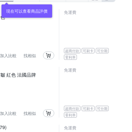
免運費
三色
超商付款
可刷卡
可分期
加入比較
找相似
零利率
免運費
防皺 紅色 法國品牌
超商付款
可刷卡
可分期
加入比較
找相似
零利率
9)
免運費