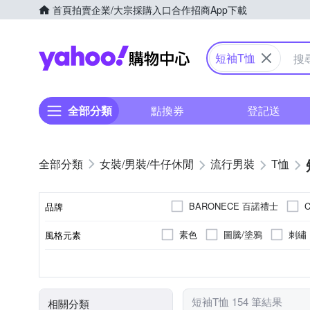
首頁
拍賣
企業/大宗採購入口
合作招商
App下載
Yahoo購物中心
短袖T恤
全部分類
點換券
登記送
女裝/男裝/牛仔休閒
流行男裝
T恤
BARONECE 百諾禮士
品牌
pierre cardin 皮爾卡登
素色
圖騰/塗鴉
刺繡
風格元素
品牌名稱
男
棉
正常版型
短袖
女
人造纖維
長袖
合身窄版
無袖
寬
XXS
XS
S
M
尺寸
顏色
適用性別
主材質
版型
袖長
短袖T恤 154 筆結果
相關分類