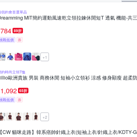
情侶約會首選單品
Dreamming MIT簡約運動風速乾立領拉鍊休閒短T 透氣 機能-共
784
89折
挑戰低價
券
+1
簡約時尚立領T恤
oillio歐洲貴族 男裝 商務休閒 短袖小立領衫 涼感 修身顯瘦 超柔
1,092
65折
挑戰低價
券
+2
【CW 貓咪走路】韓系痞帥針織上衣(短袖上衣/針織上衣/KDTY-G7