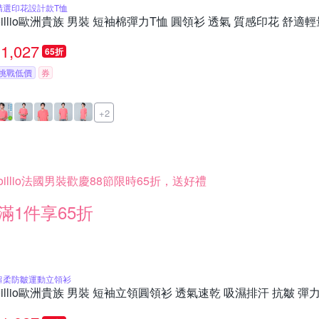
精選印花設計款T恤
oillio歐洲貴族 男裝 短袖棉彈力T恤 圓領衫 透氣 質感印花 舒適
1,027
65折
挑戰低價
券
+2
oillio法國男裝歡慶88節限時65折，送好禮
滿1件享65折
超柔防皺運動立領衫
oillio歐洲貴族 男裝 短袖立領圓領衫 透氣速乾 吸濕排汗 抗皺 彈