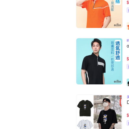
$
$
$