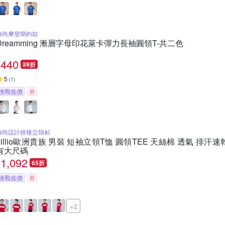
時尚摩登簡約款
Dreamming 漸層字母印花萊卡彈力長袖圓領T-共二色
440
89折
5
(
1
)
挑戰低價
券
時尚設計拚接立領衫
oillio歐洲貴族 男裝 短袖立領T恤 圓領TEE 天絲棉 透氣 排汗
有大尺碼
1,092
65折
挑戰低價
券
+2