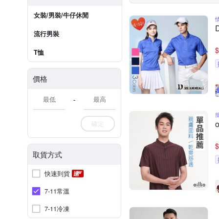
女裝/男裝/牛仔休閒
流行男裝
$
T恤
價格
-
確定
$
取貨方式
快速到貨
7-11常溫
7-11冷凍