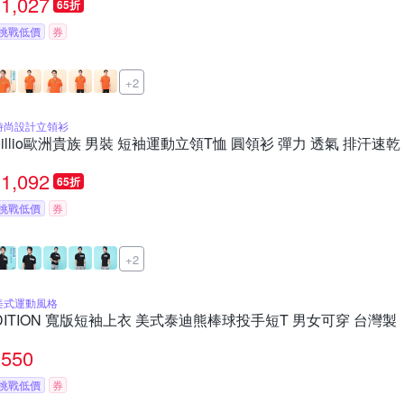
1,027
65折
挑戰低價
券
+2
時尚設計立領衫
oillio歐洲貴族 男裝 短袖運動立領T恤 圓領衫 彈力 透氣 排汗速
1,092
65折
挑戰低價
券
+2
美式運動風格
DITION 寬版短袖上衣 美式泰迪熊棒球投手短T 男女可穿 台灣製
550
挑戰低價
券