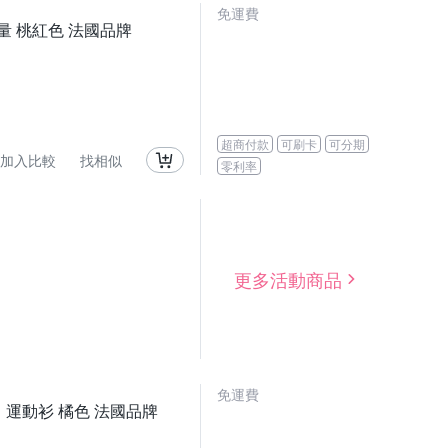
免運費
輕量 桃紅色 法國品牌
超商付款
可刷卡
可分期
加入比較
找相似
零利率
更多活動商品
免運費
力 運動衫 橘色 法國品牌