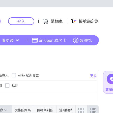
購物車
帳號綁定送
登入
看更多
uniopen 聯名卡
超贈點
W 新職人
oillio 歐洲貴族
更多
彩
點點
序
價格低到高
價格高到低
近期熱銷