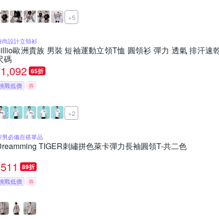
+5
時尚設計立領衫
oillio歐洲貴族 男裝 短袖運動立領T恤 圓領衫 彈力 透氣 排汗速
尺碼
1,092
65折
挑戰低價
券
+2
型男必備百搭單品
Dreamming TIGER刺繡拼色萊卡彈力長袖圓領T-共二色
511
89折
挑戰低價
券