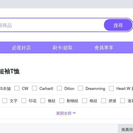
搜尋
必逛好店
刷卡/超取
會員專享
短袖T恤
CS衣舖
Heart:
CW
Carhartt
Dition
Dreamming
文字
印花
條紋
動物紋
格紋
拼接
迷
版over size
L
XL
2XL
3XL
4XL
5XL
Free
展開全部
推薦排