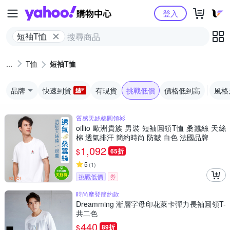
Yahoo購物中心
登入
短袖T恤
T恤
短袖T恤
品牌
快速到貨
有現貨
挑戰低價
價格低到高
風格
質感天絲棉圓領衫
oillio 歐洲貴族 男裝 短袖圓領T恤 桑蠶絲 天絲
棉 透氣排汗 簡約時尚 防皺 白色 法國品牌
1,092
$
65折
5
(
1
)
挑戰低價
券
時尚摩登簡約款
Dreamming 漸層字母印花萊卡彈力長袖圓領T-
共二色
440
$
89折