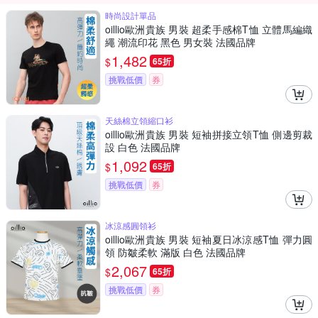
時尚設計單品
oillio歐洲貴族 男裝 超柔手感棉T恤 立體馬編織
繩 潮流印花 黑色 男女裝 法國品牌
1,482
$
65折
挑戰低價
券
天絲棉立領縮口衫
oillio歐洲貴族 男裝 短袖拼接立領T恤 側邊剪裁
設 白色 法國品牌
1,092
$
65折
挑戰低價
券
冰涼感圓領衫
oillio歐洲貴族 男裝 短袖夏日冰涼感T恤 彈力圓
領 防皺柔軟 滿版 白色 法國品牌
2,067
$
65折
挑戰低價
券