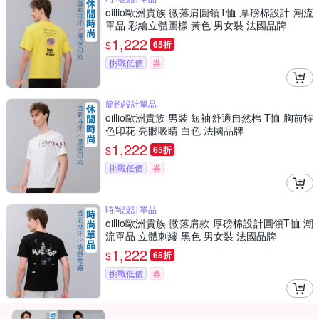
oillio歐洲貴族 微落肩圓領T恤 厚磅棉設計 潮流
單品 彩繪立體圖樣 黃色 男女裝 法國品牌
1,222
$
65折
挑戰低價
券
簡約設計單品
oillio歐洲貴族 男裝 短袖舒適自然棉 T恤 胸前特
色印花 亮眼吸睛 白色 法國品牌
1,222
$
65折
挑戰低價
券
時尚設計單品
oillio歐洲貴族 微落肩款 厚磅棉設計圓領T恤 潮
流單品 立體刺繡 黑色 男女裝 法國品牌
1,222
$
65折
挑戰低價
券