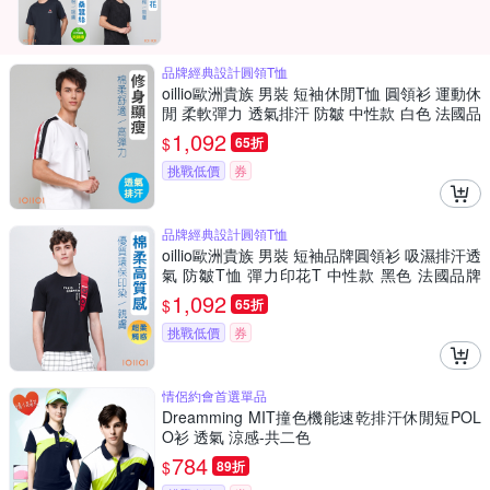
品牌經典設計圓領T恤
oillio歐洲貴族 男裝 短袖休閒T恤 圓領衫 運動休
閒 柔軟彈力 透氣排汗 防皺 中性款 白色 法國品
牌
1,092
$
65折
挑戰低價
券
品牌經典設計圓領T恤
oillio歐洲貴族 男裝 短袖品牌圓領衫 吸濕排汗透
氣 防皺T恤 彈力印花T 中性款 黑色 法國品牌
有大尺碼
1,092
$
65折
挑戰低價
券
情侶約會首選單品
Dreamming MIT撞色機能速乾排汗休閒短POL
O衫 透氣 涼感-共二色
784
$
89折