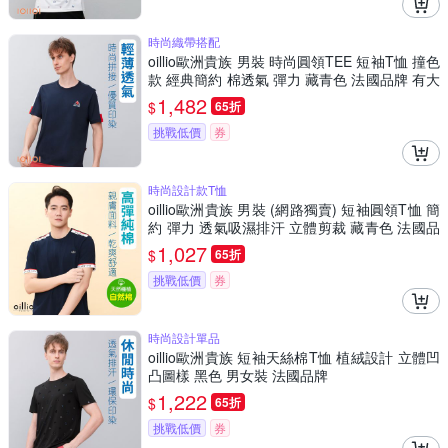
時尚織帶搭配
oillio歐洲貴族 男裝 時尚圓領TEE 短袖T恤 撞色
款 經典簡約 棉透氣 彈力 藏青色 法國品牌 有大
尺碼
1,482
$
65折
挑戰低價
券
時尚設計款T恤
oillio歐洲貴族 男裝 (網路獨賣) 短袖圓領T恤 簡
約 彈力 透氣吸濕排汗 立體剪裁 藏青色 法國品
牌
1,027
$
65折
挑戰低價
券
時尚設計單品
oillio歐洲貴族 短袖天絲棉T恤 植絨設計 立體凹
凸圖樣 黑色 男女裝 法國品牌
1,222
$
65折
挑戰低價
券