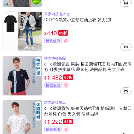
單穿內搭 基本款
DITION氣質小立領短袖上衣 彈力短t
440
$
89折
挑戰低價
券
時尚拼接搭配
oillio歐洲貴族 男裝 棉柔圓領TEE 短袖T恤 品牌
衫 經典拼接單品 藏青色 法國品牌 有大尺碼
1,482
$
65折
挑戰低價
券
時尚設計單品
oillio歐洲貴族 短袖天絲棉T恤 植絨設計 立體凹
凸圖樣 白色 男女裝 法國品牌
1,222
$
65折
挑戰低價
券