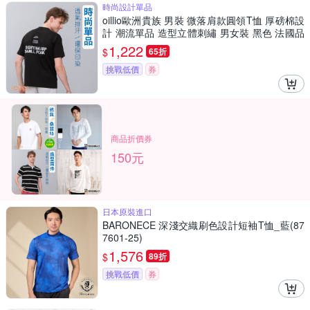
時尚設計單品
oillio歐洲貴族 男裝 微落肩款圓領T恤 厚磅棉設
計 潮流單品 造型立體刺繡 男女裝 黑色 法國品
牌
1,222
$
65折
挑戰低價
券
商品折價券
150元
日本原裝進口
BARONECE 深淺交織刷色設計短袖T恤_藍(87
7601-25)
1,576
$
89折
挑戰低價
券