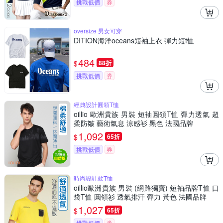
挑戰低價
券
oversize 男女可穿
DITION海洋oceans短袖上衣 彈力短t恤
484
$
88折
挑戰低價
券
經典設計圓領T恤
oillio 歐洲貴族 男裝 短袖圓領T恤 彈力透氣 超
柔防皺 藝術氣息 涼感衫 黑色 法國品牌
1,092
$
65折
挑戰低價
券
時尚設計款T恤
oillio歐洲貴族 男裝 (網路獨賣) 短袖品牌T恤 口
袋T恤 圓領衫 透氣排汗 彈力 黃色 法國品牌
1,027
$
65折
挑戰低價
券