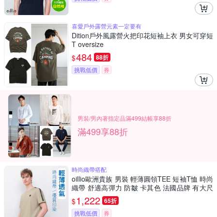
喜愛戶外露營元素一定要有
Dition戶外風露營火把印花短袖上衣 男女可穿短
T oversize
484
$
88折
挑戰低價
券
男裝/男內著指定品滿499結帳享88折
滿499享88折
時尚織帶搭配
oillio歐洲貴族 男裝 輕薄圓領TEE 短袖T恤 時尚
織帶 舒適高彈力 防皺 卡其色 法國品牌 有大尺
碼
1,222
$
65折
挑戰低價
券