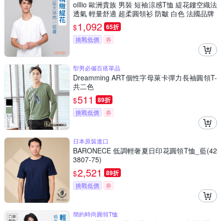
oillio 歐洲貴族 男裝 短袖涼感T恤 緹花鏤空織法
透氣 輕量舒適 超柔圓領衫 防皺 白色 法國品牌
1,092
$
65折
挑戰低價
券
型男必備百搭單品
Dreamming ART個性字母萊卡彈力長袖圓領T-
共二色
511
$
89折
挑戰低價
券
日本原裝進口
BARONECE 低調輕奢夏日印花圓領T恤_藍(42
3807-75)
2,521
$
89折
挑戰低價
券
簡約時尚圓領T恤