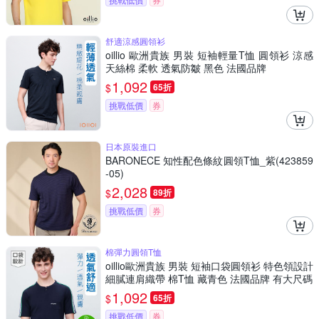
舒適涼感圓領衫
oillio 歐洲貴族 男裝 短袖輕量T恤 圓領衫 涼感
天絲棉 柔軟 透氣防皺 黑色 法國品牌
1,092
$
65折
挑戰低價
券
日本原裝進口
BARONECE 知性配色條紋圓領T恤_紫(423859
-05)
2,028
$
89折
挑戰低價
券
棉彈力圓領T恤
oillio歐洲貴族 男裝 短袖口袋圓領衫 特色領設計
細膩連肩織帶 棉T恤 藏青色 法國品牌 有大尺碼
1,092
$
65折
挑戰低價
券