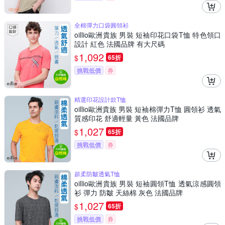
全棉彈力口袋圓領衫
oillio歐洲貴族 男裝 短袖印花口袋T恤 特色領口
設計 紅色 法國品牌 有大尺碼
1,092
$
65折
挑戰低價
券
精選印花設計款T恤
oillio歐洲貴族 男裝 短袖棉彈力T恤 圓領衫 透氣
質感印花 舒適輕量 黃色 法國品牌
1,027
$
65折
挑戰低價
券
超柔防皺透氣T恤
oillio歐洲貴族 男裝 短袖圓領T恤 透氣涼感圓領
衫 彈力 防皺 天絲棉 灰色 法國品牌
1,027
$
65折
挑戰低價
券