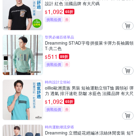
設計 紅色 法國品牌 有大尺碼
1,092
$
65折
挑戰低價
券
型男必備百搭單品
Dreamming ST!AD字母拼接萊卡彈力長袖圓領
T-共二色
511
$
89折
挑戰低價
券
時尚設計立領衫
oillio歐洲貴族 男裝 短袖運動立領T恤 圓領衫 彈
力 透氣 排汗速乾 防皺 水藍色 法國品牌 有大尺
碼
1,092
$
65折
挑戰低價
券
時尚運動潮流穿搭
Dreamming 立體緹花經編冰涼絲休閒套裝 短T