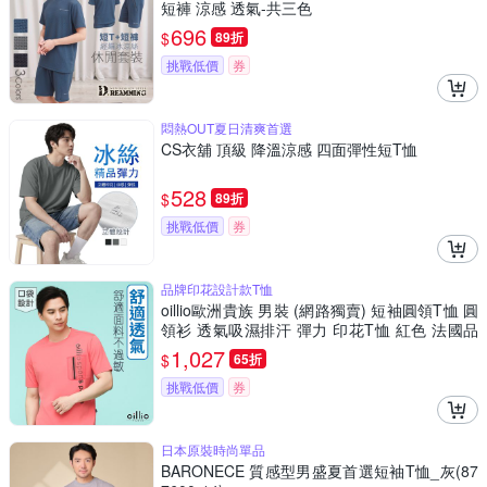
短褲 涼感 透氣-共三色
696
$
89折
挑戰低價
券
悶熱OUT夏日清爽首選
CS衣舖 頂級 降溫涼感 四面彈性短T恤
528
$
89折
挑戰低價
券
品牌印花設計款T恤
oillio歐洲貴族 男裝 (網路獨賣) 短袖圓領T恤 圓
領衫 透氣吸濕排汗 彈力 印花T恤 紅色 法國品
牌
1,027
$
65折
挑戰低價
券
日本原裝時尚單品
BARONECE 質感型男盛夏首選短袖T恤_灰(87