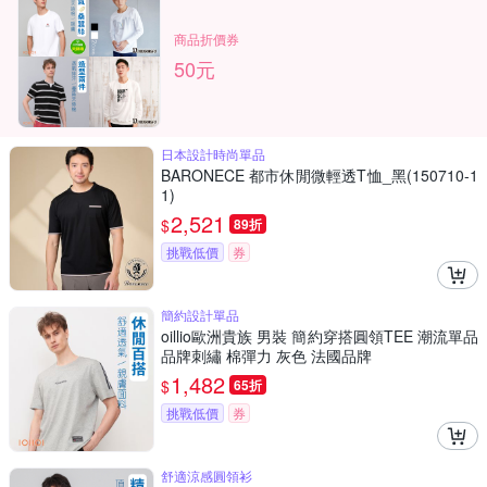
商品折價券
50元
日本設計時尚單品
BARONECE 都市休閒微輕透T恤_黑(150710-1
1)
2,521
$
89折
挑戰低價
券
簡約設計單品
oillio歐洲貴族 男裝 簡約穿搭圓領TEE 潮流單品
品牌刺繡 棉彈力 灰色 法國品牌
1,482
$
65折
挑戰低價
券
舒適涼感圓領衫