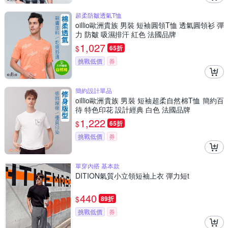
超柔防皺透氣T恤
oillio歐洲貴族 男裝 短袖圓領T恤 透氣圓領衫 彈
力 防皺 吸濕排汗 紅色 法國品牌
1,027
$
65折
挑戰低價
券
簡約設計單品
oillio歐洲貴族 男裝 短袖超柔自然棉T恤 簡約百
待 特色印花 設計經典 白色 法國品牌
1,222
$
65折
挑戰低價
券
單穿內搭 基本款
DITION氣質小立領短袖上衣 彈力短t
440
$
89折
挑戰低價
券