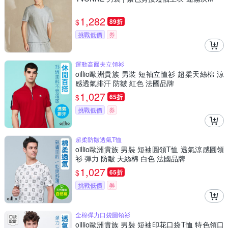
1,282
$
89折
挑戰低價
券
運動高爾夫立領衫
oillio歐洲貴族 男裝 短袖立恤衫 超柔天絲棉 涼
感透氣排汗 防皺 紅色 法國品牌
1,027
$
65折
挑戰低價
券
超柔防皺透氣T恤
oillio歐洲貴族 男裝 短袖圓領T恤 透氣涼感圓領
衫 彈力 防皺 天絲棉 白色 法國品牌
1,027
$
65折
挑戰低價
券
全棉彈力口袋圓領衫
oillio歐洲貴族 男裝 短袖印花口袋T恤 特色領口