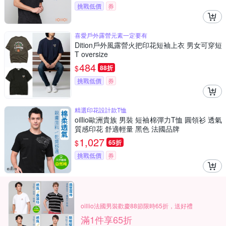
挑戰低價
券
喜愛戶外露營元素一定要有
Dition戶外風露營火把印花短袖上衣 男女可穿短
T oversize
484
$
88折
挑戰低價
券
精選印花設計款T恤
oillio歐洲貴族 男裝 短袖棉彈力T恤 圓領衫 透氣
質感印花 舒適輕量 黑色 法國品牌
1,027
$
65折
挑戰低價
券
oillio法國男裝歡慶88節限時65折，送好禮
滿1件享65折