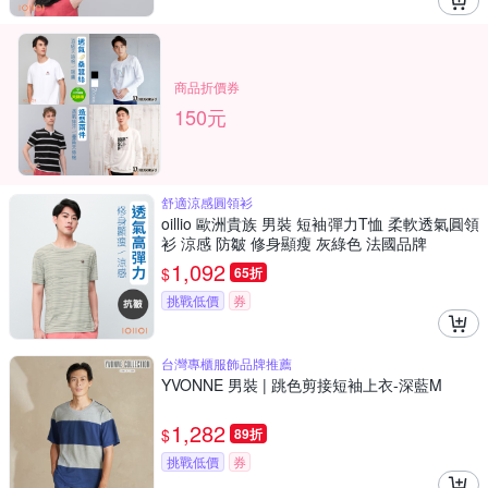
商品折價券
150元
舒適涼感圓領衫
oillio 歐洲貴族 男裝 短袖彈力T恤 柔軟透氣圓領
衫 涼感 防皺 修身顯瘦 灰綠色 法國品牌
1,092
$
65折
挑戰低價
券
台灣專櫃服飾品牌推薦
YVONNE 男裝 | 跳色剪接短袖上衣-深藍M
1,282
$
89折
挑戰低價
券