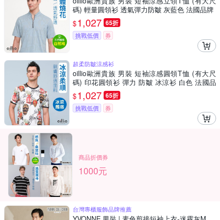
oillio歐洲貴族 男裝 短袖涼感立領T恤 (有大尺
碼) 輕量圓領衫 透氣彈力防皺 灰藍色 法國品牌
1,027
$
65折
挑戰低價
券
超柔防皺涼感衫
oillio歐洲貴族 男裝 短袖涼感圓領T恤 (有大尺
碼) 印花圓領衫 彈力 防皺 冰涼衫 白色 法國品
牌
1,027
$
65折
挑戰低價
券
商品折價券
1000元
台灣專櫃服飾品牌推薦
YVONNE 男裝 | 素色剪接短袖上衣-迷霧灰M