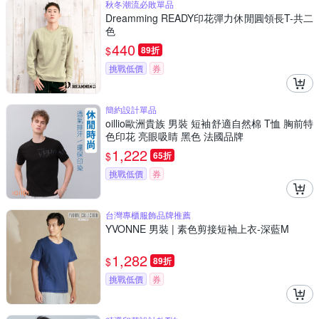
秋冬潮流必敗單品
Dreamming READY印花彈力休閒圓領長T-共二
色
440
$
89折
挑戰低價
券
簡約設計單品
oillio歐洲貴族 男裝 短袖舒適自然棉 T恤 胸前特
色印花 亮眼吸睛 黑色 法國品牌
1,222
$
65折
挑戰低價
券
台灣專櫃服飾品牌推薦
YVONNE 男裝 | 素色剪接短袖上衣-深藍M
1,282
$
89折
挑戰低價
券