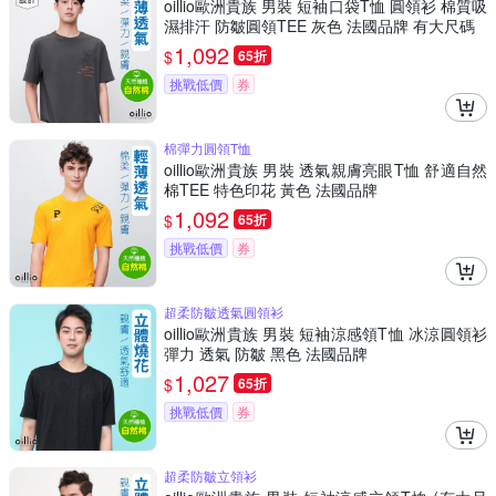
oillio歐洲貴族 男裝 短袖口袋T恤 圓領衫 棉質吸
濕排汗 防皺圓領TEE 灰色 法國品牌 有大尺碼
1,092
$
65折
挑戰低價
券
棉彈力圓領T恤
oillio歐洲貴族 男裝 透氣親膚亮眼T恤 舒適自然
棉TEE 特色印花 黃色 法國品牌
1,092
$
65折
挑戰低價
券
超柔防皺透氣圓領衫
oillio歐洲貴族 男裝 短袖涼感領T恤 冰涼圓領衫
彈力 透氣 防皺 黑色 法國品牌
1,027
$
65折
挑戰低價
券
超柔防皺立領衫