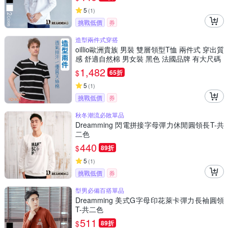
5
(
1
)
挑戰低價
券
造型兩件式穿搭
oillio歐洲貴族 男裝 雙層領型T恤 兩件式 穿出質
感 舒適自然棉 男女裝 黑色 法國品牌 有大尺碼
1,482
$
65折
5
(
1
)
挑戰低價
券
秋冬潮流必敗單品
Dreamming 閃電拼接字母彈力休閒圓領長T-共
二色
440
$
89折
5
(
1
)
挑戰低價
券
型男必備百搭單品
Dreamming 美式G字母印花萊卡彈力長袖圓領
T-共二色
511
$
89折