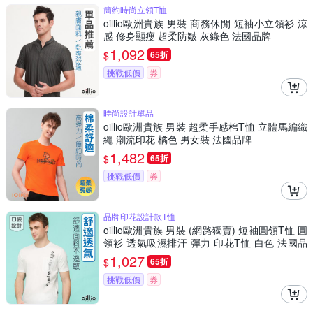
簡約時尚立領T恤
oillio歐洲貴族 男裝 商務休閒 短袖小立領衫 涼
感 修身顯瘦 超柔防皺 灰綠色 法國品牌
1,092
$
65折
挑戰低價
券
時尚設計單品
oillio歐洲貴族 男裝 超柔手感棉T恤 立體馬編織
繩 潮流印花 橘色 男女裝 法國品牌
1,482
$
65折
挑戰低價
券
品牌印花設計款T恤
oillio歐洲貴族 男裝 (網路獨賣) 短袖圓領T恤 圓
領衫 透氣吸濕排汗 彈力 印花T恤 白色 法國品
牌
1,027
$
65折
挑戰低價
券