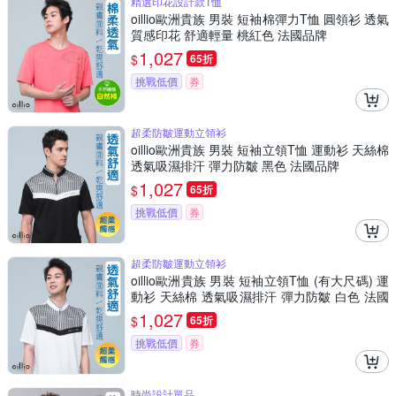
精選印花設計款T恤
oillio歐洲貴族 男裝 短袖棉彈力T恤 圓領衫 透氣
質感印花 舒適輕量 桃紅色 法國品牌
1,027
$
65折
挑戰低價
券
超柔防皺運動立領衫
oillio歐洲貴族 男裝 短袖立領T恤 運動衫 天絲棉
透氣吸濕排汗 彈力防皺 黑色 法國品牌
1,027
$
65折
挑戰低價
券
超柔防皺運動立領衫
oillio歐洲貴族 男裝 短袖立領T恤 (有大尺碼) 運
動衫 天絲棉 透氣吸濕排汗 彈力防皺 白色 法國
品牌
1,027
$
65折
挑戰低價
券
時尚設計單品