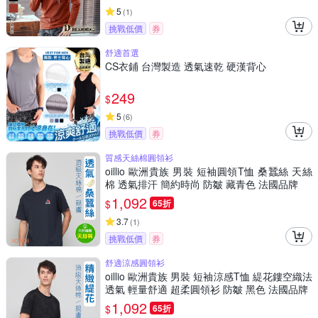
5
(
1
)
挑戰低價
券
舒適首選
CS衣鋪 台灣製造 透氣速乾 硬漢背心
249
$
5
(
6
)
挑戰低價
券
質感天絲棉圓領衫
oillio 歐洲貴族 男裝 短袖圓領T恤 桑蠶絲 天絲
棉 透氣排汗 簡約時尚 防皺 藏青色 法國品牌
1,092
$
65折
3.7
(
1
)
挑戰低價
券
舒適涼感圓領衫
oillio 歐洲貴族 男裝 短袖涼感T恤 緹花鏤空織法
透氣 輕量舒適 超柔圓領衫 防皺 黑色 法國品牌
1,092
$
65折