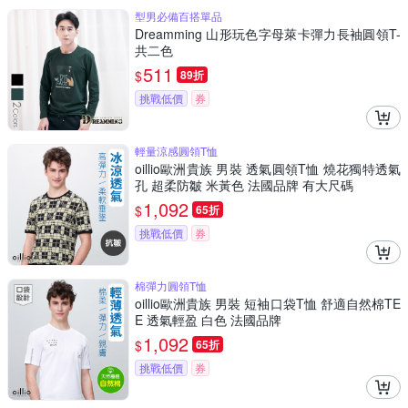
型男必備百搭單品
Dreamming 山形玩色字母萊卡彈力長袖圓領T-
共二色
511
$
89折
挑戰低價
券
輕量涼感圓領T恤
oillio歐洲貴族 男裝 透氣圓領T恤 燒花獨特透氣
孔 超柔防皺 米黃色 法國品牌 有大尺碼
1,092
$
65折
挑戰低價
券
棉彈力圓領T恤
oillio歐洲貴族 男裝 短袖口袋T恤 舒適自然棉TE
E 透氣輕盈 白色 法國品牌
1,092
$
65折
挑戰低價
券