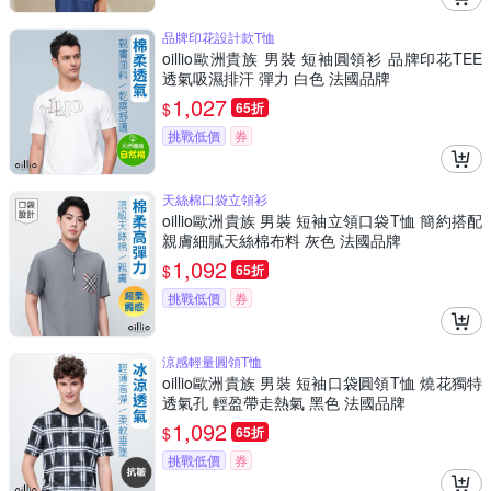
品牌印花設計款T恤
oillio歐洲貴族 男裝 短袖圓領衫 品牌印花TEE
透氣吸濕排汗 彈力 白色 法國品牌
1,027
$
65折
挑戰低價
券
天絲棉口袋立領衫
oillio歐洲貴族 男裝 短袖立領口袋T恤 簡約搭配
親膚細膩天絲棉布料 灰色 法國品牌
1,092
$
65折
挑戰低價
券
涼感輕量圓領T恤
oillio歐洲貴族 男裝 短袖口袋圓領T恤 燒花獨特
透氣孔 輕盈帶走熱氣 黑色 法國品牌
1,092
$
65折
挑戰低價
券