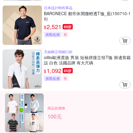
日本設計時尚單品
BARONECE 都市休閒微輕透T恤_藍(150710-1
0)
2,521
$
89折
挑戰低價
券
天絲棉立領縮口衫
oillio歐洲貴族 男裝 短袖拼接立領T恤 側邊剪裁
設 白色 法國品牌 有大尺碼
1,092
$
65折
挑戰低價
券
商品折價券
100元