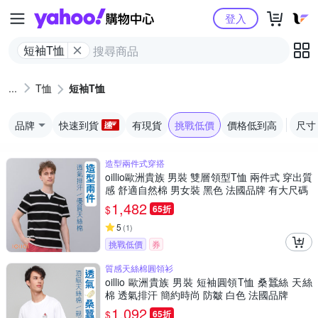
Yahoo購物中心
登入
短袖T恤
T恤
短袖T恤
品牌
快速到貨
有現貨
挑戰低價
價格低到高
尺寸
造型兩件式穿搭
oillio歐洲貴族 男裝 雙層領型T恤 兩件式 穿出質
感 舒適自然棉 男女裝 黑色 法國品牌 有大尺碼
1,482
$
65折
5
(
1
)
挑戰低價
券
質感天絲棉圓領衫
oillio 歐洲貴族 男裝 短袖圓領T恤 桑蠶絲 天絲
棉 透氣排汗 簡約時尚 防皺 白色 法國品牌
1,092
$
65折