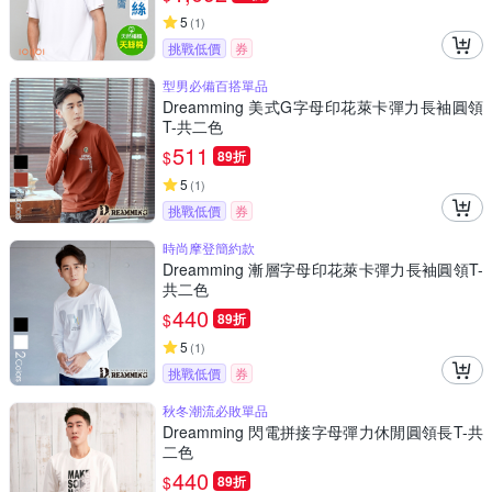
5
(
1
)
挑戰低價
券
型男必備百搭單品
Dreamming 美式G字母印花萊卡彈力長袖圓領
T-共二色
511
$
89折
5
(
1
)
挑戰低價
券
時尚摩登簡約款
Dreamming 漸層字母印花萊卡彈力長袖圓領T-
共二色
440
$
89折
5
(
1
)
挑戰低價
券
秋冬潮流必敗單品
Dreamming 閃電拼接字母彈力休閒圓領長T-共
二色
440
$
89折