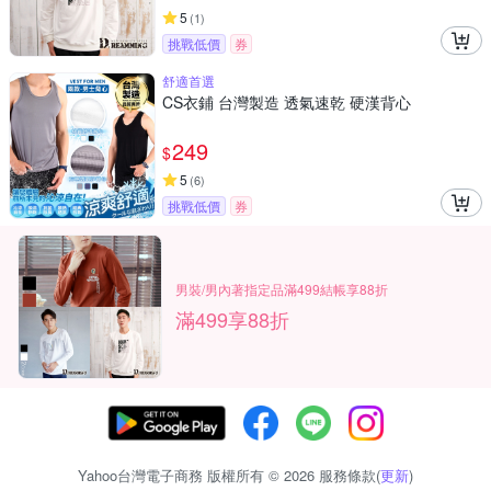
5
(
1
)
挑戰低價
券
舒適首選
CS衣鋪 台灣製造 透氣速乾 硬漢背心
249
$
5
(
6
)
挑戰低價
券
男裝/男內著指定品滿499結帳享88折
滿499享88折
Yahoo台灣電子商務 版權所有 © 2026 服務條款(
更新
)