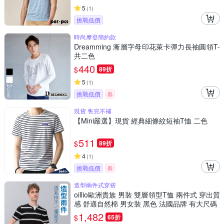
5
(
1
)
挑戰低價
時尚摩登簡約款
Dreamming 漸層字母印花萊卡彈力長袖圓領T-
共二色
440
$
89折
5
(
1
)
挑戰低價
券
現貨 售完不補
【Mini嚴選】現貨 經典細條紋短袖T恤 二色
511
$
89折
4
(
1
)
挑戰低價
券
造型兩件式穿搭
oillio歐洲貴族 男裝 雙層領型T恤 兩件式 穿出質
感 舒適自然棉 男女裝 黑色 法國品牌 有大尺碼
1,482
$
65折