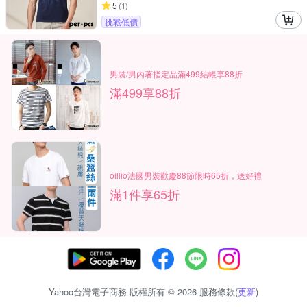
5
(
1
)
挑戰低價
男裝/男內著指定品滿499結帳享88折
滿499享88折
oillio法國男裝歡慶88節限時65折，送好禮
滿1件享65折
Yahoo台灣電子商務 版權所有 © 2026 服務條款(
更新
)