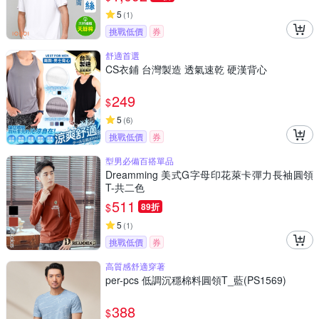
5
(
1
)
挑戰低價
券
舒適首選
CS衣鋪 台灣製造 透氣速乾 硬漢背心
249
$
5
(
6
)
挑戰低價
券
型男必備百搭單品
Dreamming 美式G字母印花萊卡彈力長袖圓領
T-共二色
511
$
89折
5
(
1
)
挑戰低價
券
高質感舒適穿著
per-pcs 低調沉穩棉料圓領T_藍(PS1569)
388
$