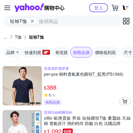
Yahoo購物中心
登入
短袖T恤
T恤
短袖T恤
品牌
快速到貨
有現貨
挑戰低價
價格低到高
尺寸
高質感舒適穿著
per-pcs 棉料透氣素色圓領T_藍黑(PS1566)
388
$
5
(
1
)
挑戰低價
質感天絲棉圓領衫
oillio 歐洲貴族 男裝 短袖圓領T恤 桑蠶絲 天絲
棉 透氣排汗 簡約時尚 防皺 白色 法國品牌
1,092
$
65折