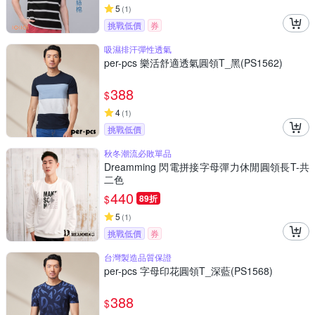
5
(
1
)
挑戰低價
券
吸濕排汗彈性透氣
per-pcs 樂活舒適透氣圓領T_黑(PS1562)
388
$
4
(
1
)
挑戰低價
秋冬潮流必敗單品
Dreamming 閃電拼接字母彈力休閒圓領長T-共
二色
440
$
89折
5
(
1
)
挑戰低價
券
台灣製造品質保證
per-pcs 字母印花圓領T_深藍(PS1568)
388
$