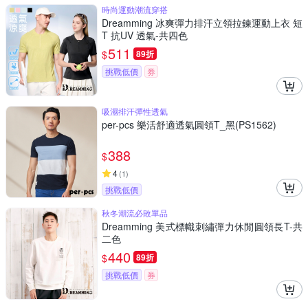
時尚運動潮流穿搭
Dreamming 冰爽彈力排汗立領拉鍊運動上衣 短
T 抗UV 透氣-共四色
511
$
89折
挑戰低價
券
吸濕排汗彈性透氣
per-pcs 樂活舒適透氣圓領T_黑(PS1562)
388
$
4
(
1
)
挑戰低價
秋冬潮流必敗單品
Dreamming 美式標幟刺繡彈力休閒圓領長T-共
二色
440
$
89折
挑戰低價
券