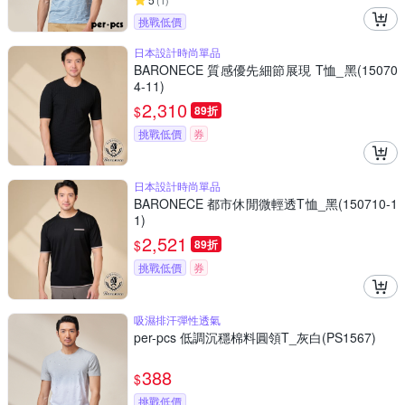
(
1
)
挑戰低價
日本設計時尚單品
BARONECE 質感優先細節展現 T恤_黑(15070
4-11)
2,310
$
89折
挑戰低價
券
日本設計時尚單品
BARONECE 都市休閒微輕透T恤_黑(150710-1
1)
2,521
$
89折
挑戰低價
券
吸濕排汗彈性透氣
per-pcs 低調沉穩棉料圓領T_灰白(PS1567)
388
$
挑戰低價