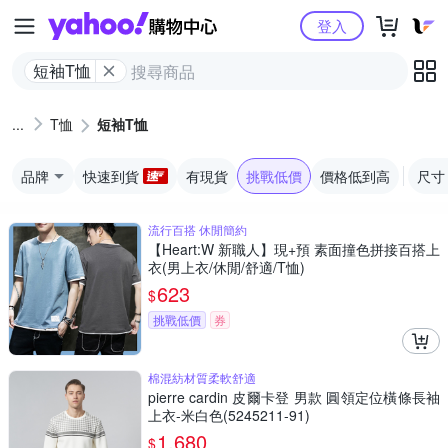
Yahoo購物中心
登入
短袖T恤
T恤
短袖T恤
品牌
快速到貨
有現貨
挑戰低價
價格低到高
尺寸
流行百搭 休閒簡約
【Heart:W 新職人】現+預 素面撞色拼接百搭上
衣(男上衣/休閒/舒適/T恤)
623
$
挑戰低價
券
棉混紡材質柔軟舒適
pierre cardin 皮爾卡登 男款 圓領定位橫條長袖
上衣-米白色(5245211-91)
1,680
$