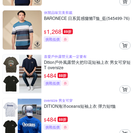
休閒品味完美剪裁
BARONECE 日系質感慵懶T恤_藍(545499-76)
1,268
$
89折
挑戰低價
券
喜愛戶外露營元素一定要有
Dition戶外風露營火把印花短袖上衣 男女可穿短
T oversize
484
$
88折
挑戰低價
券
oversize 男女可穿
DITION海洋oceans短袖上衣 彈力短t恤
484
$
88折
挑戰低價
券