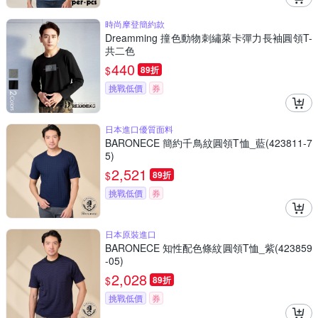
時尚摩登簡約款
Dreamming 撞色動物刺繡萊卡彈力長袖圓領T-
共二色
440
$
89折
挑戰低價
券
日本進口優質面料
BARONECE 簡約千鳥紋圓領T恤_藍(423811-7
5)
2,521
$
89折
挑戰低價
券
日本原裝進口
BARONECE 知性配色條紋圓領T恤_紫(423859
-05)
2,028
$
89折
挑戰低價
券