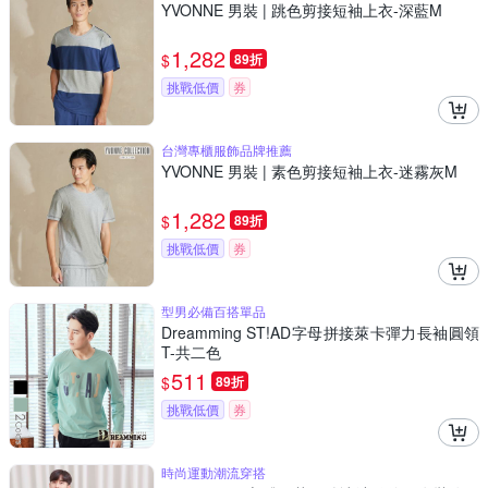
YVONNE 男裝 | 跳色剪接短袖上衣-深藍M
1,282
$
89折
挑戰低價
券
台灣專櫃服飾品牌推薦
YVONNE 男裝 | 素色剪接短袖上衣-迷霧灰M
1,282
$
89折
挑戰低價
券
型男必備百搭單品
Dreamming ST!AD字母拼接萊卡彈力長袖圓領
T-共二色
511
$
89折
挑戰低價
券
時尚運動潮流穿搭