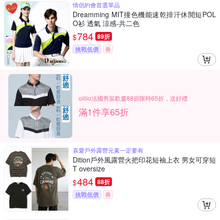
情侶約會首選單品
Dreamming MIT撞色機能速乾排汗休閒短POL
O衫 透氣 涼感-共二色
784
$
89折
挑戰低價
券
oillio法國男裝歡慶88節限時65折，送好禮
滿1件享65折
喜愛戶外露營元素一定要有
Dition戶外風露營火把印花短袖上衣 男女可穿短
T oversize
484
$
88折
挑戰低價
券