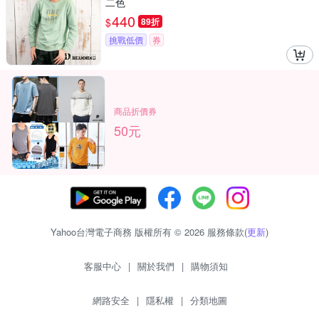
二色
440
$
89折
挑戰低價
券
商品折價券
50元
Yahoo台灣電子商務 版權所有 © 2026 服務條款(
更新
)
客服中心
|
關於我們
|
購物須知
網路安全
|
隱私權
|
分類地圖