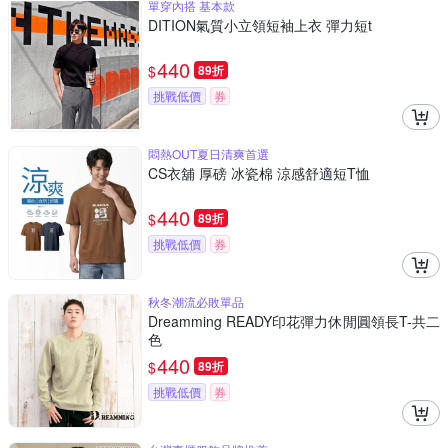
單穿內搭 基本款
DITION氣質小立領短袖上衣 彈力短t
440
$
89折
挑戰低價
券
悶熱OUT夏日清爽首選
CS衣舖 厚磅 冰瓷棉 涼感舒適短T恤
440
$
89折
挑戰低價
券
秋冬潮流必敗單品
Dreamming READY印花彈力休閒圓領長T-共二
色
440
$
89折
挑戰低價
券