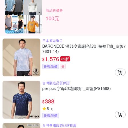
商品折價券
100元
日本原裝進口
BARONECE 深淺交織刷色設計短袖T恤_灰(87
7601-14)
1,576
$
89折
挑戰低價
券
台灣製造品質保證
per-pcs 字母印花圓領T_深藍(PS1568)
388
$
5
(
1
)
挑戰低價
台灣專櫃服飾品牌推薦