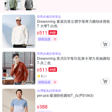
型男必備百搭單品
Dreamming 素面百搭立體字母彈力圓領休閒長
T 大學T-白色
511
$
89折
挑戰低價
券
型男必備百搭單品
Dreamming 美式G字母印花萊卡彈力長袖圓領
T-共二色
511
$
89折
5
(
1
)
挑戰低價
券
台灣製造品質保證
per-pcs 吸濕快乾圓領T_白(PS1563)
388
$