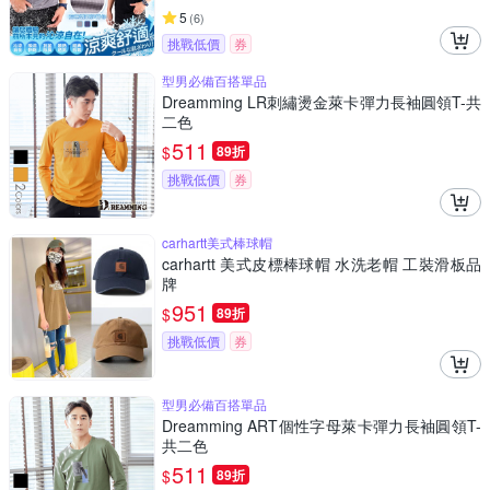
5
(
6
)
挑戰低價
券
型男必備百搭單品
Dreamming LR刺繡燙金萊卡彈力長袖圓領T-共
二色
511
$
89折
挑戰低價
券
carhartt美式棒球帽
carhartt 美式皮標棒球帽 水洗老帽 工裝滑板品
牌
951
$
89折
挑戰低價
券
型男必備百搭單品
Dreamming ART個性字母萊卡彈力長袖圓領T-
共二色
511
$
89折