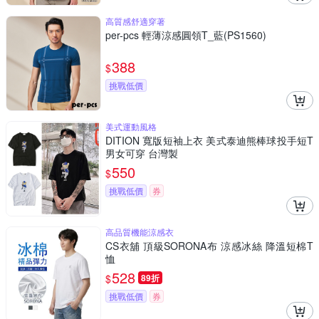
高質感舒適穿著
per-pcs 輕薄涼感圓領T_藍(PS1560)
388
$
挑戰低價
美式運動風格
DITION 寬版短袖上衣 美式泰迪熊棒球投手短T
男女可穿 台灣製
550
$
挑戰低價
券
高品質機能涼感衣
CS衣舖 頂級SORONA布 涼感冰絲 降溫短棉T
恤
528
$
89折
挑戰低價
券