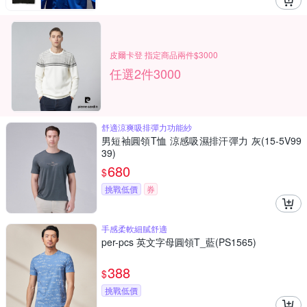
皮爾卡登 指定商品兩件$3000
任選2件3000
舒適涼爽吸排彈力功能紗
男短袖圓領T恤 涼感吸濕排汗彈力 灰(15-5V99
39)
680
$
挑戰低價
券
手感柔軟細膩舒適
per-pcs 英文字母圓領T_藍(PS1565)
388
$
挑戰低價