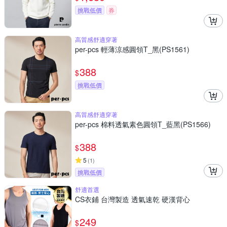
挑戰低價
券
高質感舒適穿著
per-pcs 輕薄涼感圓領T_黑(PS1561)
388
$
挑戰低價
高質感舒適穿著
per-pcs 棉料透氣素色圓領T_藍黑(PS1566)
388
$
5
(
1
)
挑戰低價
舒適首選
CS衣鋪 台灣製造 透氣速乾 硬漢背心
249
$