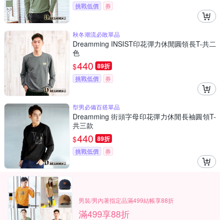
挑戰低價
券
秋冬潮流必敗單品
Dreamming INSIST印花彈力休閒圓領長T-共二
色
440
$
89折
挑戰低價
券
型男必備百搭單品
Dreamming 街頭字母印花彈力休閒長袖圓領T-
共三款
440
$
89折
挑戰低價
券
男裝/男內著指定品滿499結帳享88折
滿499享88折