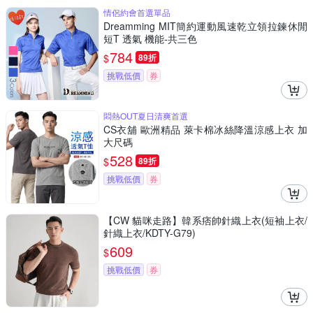
情侶約會首選單品
Dreamming MIT簡約運動風速乾立領拉鍊休閒
短T 透氣 機能-共三色
784
$
89折
挑戰低價
券
悶熱OUT夏日清爽首選
CS衣舖 歐洲精品 萊卡棉冰絲降溫涼感上衣 加
大尺碼
528
$
89折
挑戰低價
券
【CW 貓咪走路】韓系痞帥針織上衣(短袖上衣/
針織上衣/KDTY-G79)
609
$
挑戰低價
券