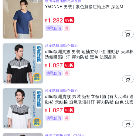
台灣專櫃服飾品牌推薦
YVONNE 男裝 | 素色剪接短袖上衣-深藍M
1,282
$
89折
挑戰低價
券
超柔防皺運動立領衫
oillio歐洲貴族 男裝 短袖立領T恤 運動衫 天絲棉
透氣吸濕排汗 彈力防皺 黑色 法國品牌
1,027
$
65折
挑戰低價
券
超柔防皺運動立領衫
oillio歐洲貴族 男裝 短袖立領T恤 (有大尺碼) 運
動衫 天絲棉 透氣吸濕排汗 彈力防皺 白色 法國
品牌
1,027
$
65折
挑戰低價
券
舒適涼爽吸排彈力功能紗