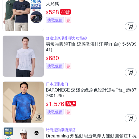
大尺碼
528
$
89折
挑戰低價
券
舒適涼爽吸排彈力功能紗
男短袖圓領T恤 涼感吸濕排汗彈力 白(15-5V99
41)
680
$
挑戰低價
券
日本原裝進口
BARONECE 深淺交織刷色設計短袖T恤_藍(87
7601-25)
1,576
$
89折
挑戰低價
券
時尚運動潮流穿搭
Dreamming 潮酷動能透氣彈力運動圓領短T 抗