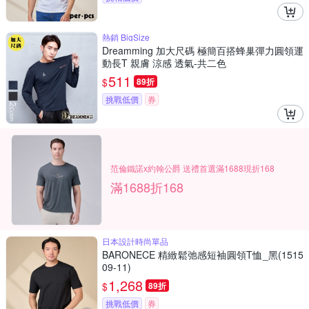
熱銷 BigSize
Dreamming 加大尺碼 極簡百搭蜂巢彈力圓領運
動長T 親膚 涼感 透氣-共二色
511
$
89折
挑戰低價
券
范倫鐵諾x約翰公爵 送禮首選滿1688現折168
滿1688折168
日本設計時尚單品
BARONECE 精緻鬆弛感短袖圓領T恤_黑(1515
09-11)
1,268
$
89折
挑戰低價
券