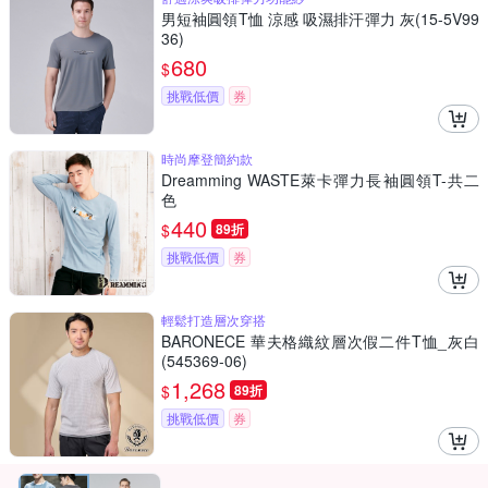
男短袖圓領T恤 涼感 吸濕排汗彈力 灰(15-5V99
36)
680
$
挑戰低價
券
時尚摩登簡約款
Dreamming WASTE萊卡彈力長袖圓領T-共二
色
440
$
89折
挑戰低價
券
輕鬆打造層次穿搭
BARONECE 華夫格織紋層次假二件T恤_灰白
(545369-06)
1,268
$
89折
挑戰低價
券