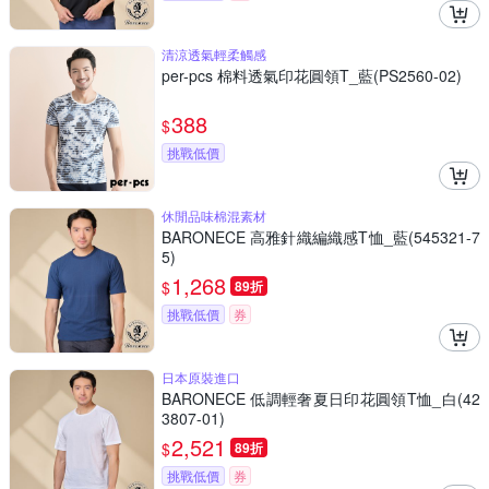
清涼透氣輕柔觸感
per-pcs 棉料透氣印花圓領T_藍(PS2560-02)
388
$
挑戰低價
休閒品味棉混素材
BARONECE 高雅針織編織感T恤_藍(545321-7
5)
1,268
$
89折
挑戰低價
券
日本原裝進口
BARONECE 低調輕奢夏日印花圓領T恤_白(42
3807-01)
2,521
$
89折
挑戰低價
券