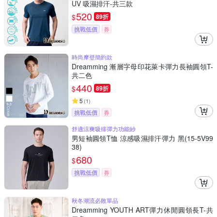
UV 吸濕排汗-共三款
520
$
89折
挑戰低價
券
時尚摩登簡約款
Dreamming 漸層字母印花萊卡彈力長袖圓領T-
共二色
440
$
89折
5
(
1
)
挑戰低價
券
舒適涼爽吸排彈力功能紗
男短袖圓領T恤 涼感吸濕排汗彈力 黑(15-5V99
38)
680
$
挑戰低價
券
秋冬潮流必敗單品
Dreamming YOUTH ART彈力休閒圓領長T-共