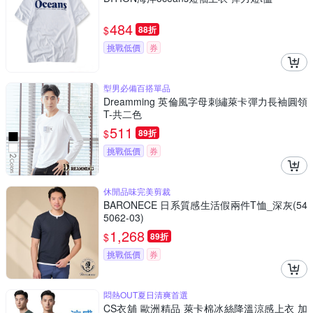
484
$
88折
挑戰低價
券
型男必備百搭單品
Dreamming 英倫風字母刺繡萊卡彈力長袖圓領
T-共二色
511
$
89折
挑戰低價
券
休閒品味完美剪裁
BARONECE 日系質感生活假兩件T恤_深灰(54
5062-03)
1,268
$
89折
挑戰低價
券
悶熱OUT夏日清爽首選
CS衣舖 歐洲精品 萊卡棉冰絲降溫涼感上衣 加