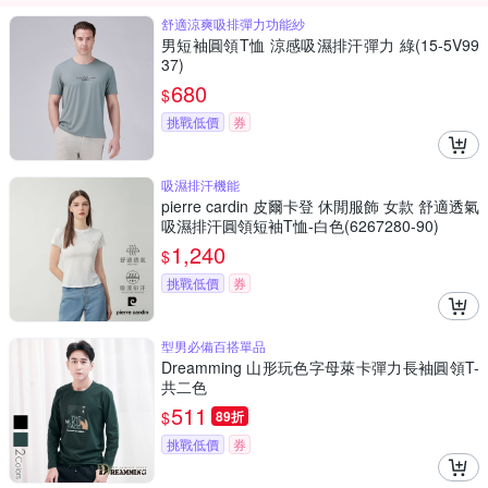
舒適涼爽吸排彈力功能紗
男短袖圓領T恤 涼感吸濕排汗彈力 綠(15-5V99
37)
680
$
挑戰低價
券
吸濕排汗機能
pierre cardin 皮爾卡登 休閒服飾 女款 舒適透氣
吸濕排汗圓領短袖T恤-白色(6267280-90)
1,240
$
挑戰低價
券
型男必備百搭單品
Dreamming 山形玩色字母萊卡彈力長袖圓領T-
共二色
511
$
89折
挑戰低價
券