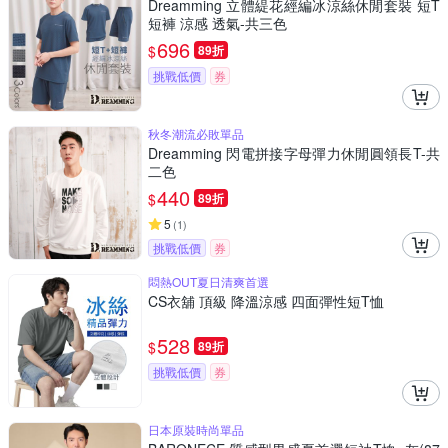
Dreamming 立體緹花經編冰涼絲休閒套裝 短T
短褲 涼感 透氣-共三色
696
$
89折
挑戰低價
券
秋冬潮流必敗單品
Dreamming 閃電拼接字母彈力休閒圓領長T-共
二色
440
$
89折
5
(
1
)
挑戰低價
券
悶熱OUT夏日清爽首選
CS衣舖 頂級 降溫涼感 四面彈性短T恤
528
$
89折
挑戰低價
券
日本原裝時尚單品