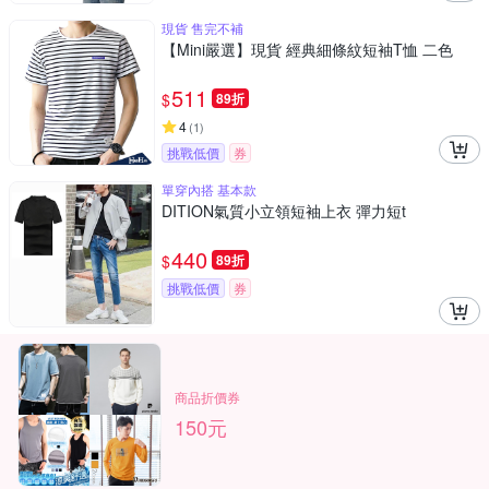
現貨 售完不補
【Mini嚴選】現貨 經典細條紋短袖T恤 二色
511
$
89折
4
(
1
)
挑戰低價
券
單穿內搭 基本款
DITION氣質小立領短袖上衣 彈力短t
440
$
89折
挑戰低價
券
商品折價券
150元