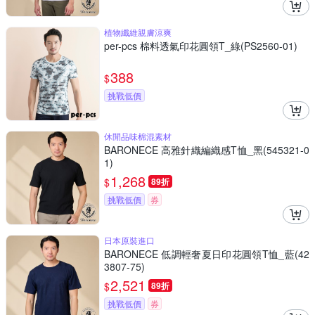
植物纖維親膚涼爽
per-pcs 棉料透氣印花圓領T_綠(PS2560-01)
388
$
挑戰低價
休閒品味棉混素材
BARONECE 高雅針織編織感T恤_黑(545321-0
1)
1,268
$
89折
挑戰低價
券
日本原裝進口
BARONECE 低調輕奢夏日印花圓領T恤_藍(42
3807-75)
2,521
$
89折
挑戰低價
券