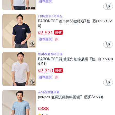
挑戰低價
日本設計時尚單品
BARONECE 都市休閒微輕透T恤_藍(150710-1
0)
2,521
$
89折
挑戰低價
券
型男春夏百搭首選
BARONECE 質感優先細節展現 T恤_白(15070
4-01)
2,310
$
89折
挑戰低價
券
高質感舒適穿著
per-pcs 低調沉穩棉料圓領T_藍(PS1569)
388
$
5