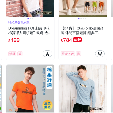
時尚摩登簡約款
Dreamming POP刺繡印花
【i預購】 (3色) oillio法國品
棉質彈力圓領短T 親膚 透
牌 休閒百搭短褲 經典工裝
氣-共二色
短褲 大口袋
499
784
89折
$
$
活動
券
限時下殺
券