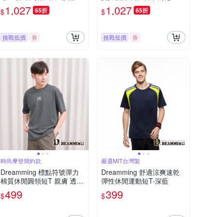
圓領衫 透氣彈力防皺 灰藍
氣吸濕排汗 彈力 印花T恤
1,027
1,027
65折
65折
$
$
色 法國品牌
白色 法國品牌
挑戰低價
券
挑戰低價
券
時尚摩登簡約款
嚴選MIT台灣製
Dreamming 標點符號彈力
Dreamming 舒適涼爽速乾
棉質休閒圓領短T 親膚 透
彈性休閒運動短T-深藍
氣-深灰
499
399
$
$