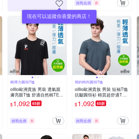
挑戰低價
券
現在可以追蹤你喜愛的商店！
棉彈力圓領T恤
簡約時尚圓領T恤
oillio歐洲貴族 男裝 透氣親
oillio歐洲貴族 男裝 短袖T恤
膚亮眼T恤 舒適自然棉TEE
抗皺圓領衫 棉質超舒適TEE
特色印花 黑色 法國品牌
灰藍色 法國品牌 有大尺碼
1,092
1,092
65折
65折
$
$
挑戰低價
券
挑戰低價
券