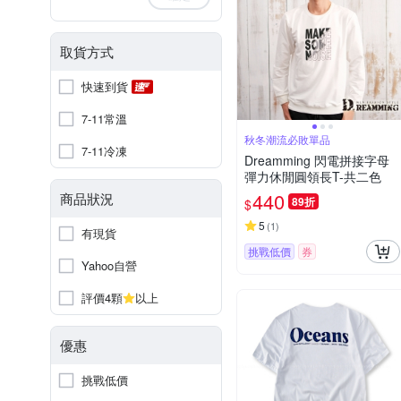
取貨方式
快速到貨
7-11常溫
秋冬潮流必敗單品
7-11冷凍
Dreamming 閃電拼接字母
彈力休閒圓領長T-共二色
440
商品狀況
89折
$
5
(
1
)
有現貨
挑戰低價
券
Yahoo自營
評價4顆
以上
優惠
挑戰低價