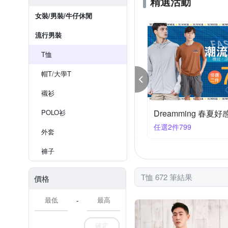
精選活動
女裝/男裝/牛仔休閒
流行男裝
T恤
帽T/大學T
襯衫
POLO衫
范倫鐵諾x約翰公爵 送禮首選滿1688現折168
Dreamming 春夏
88折168
任選2件799
外套
褲子
T恤 672 筆結果
價格
-
確定