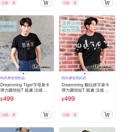
活動
券
活動
券
時尚摩登簡約款
時尚摩登簡約款
Dreamming Tiger字母萊卡
Dreamming 翻玩拼字萊卡
彈力圓領短T 親膚 涼感 透
彈力圓領短T 親膚 涼感 透
氣-黑色
氣-共二色
499
499
$
$
活動
券
活動
券