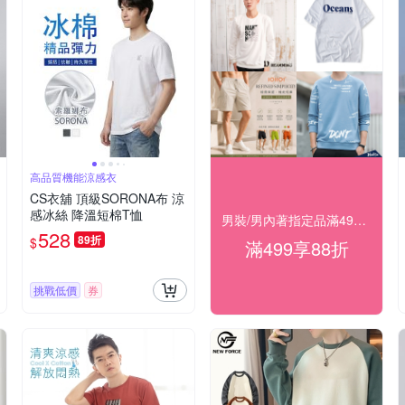
高品質機能涼感衣
CS衣舖 頂級SORONA布 涼
感冰絲 降溫短棉T恤
男裝/男內著指定品滿499結帳享88折
528
89折
$
滿499享88折
挑戰低價
券