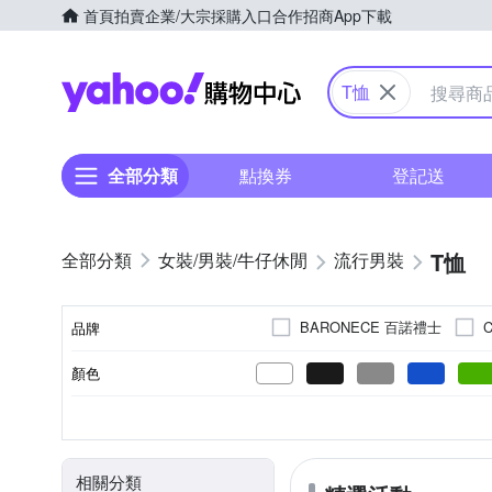
首頁
拍賣
企業/大宗採購入口
合作招商
App下載
Yahoo購物中心
T恤
全部分類
點換券
登記送
T恤
女裝/男裝/牛仔休閒
流行男裝
BARONECE 百諾禮士
C
品牌
Heha
KISSDIAMOND
顏色
品牌名稱
Roush
TengYue
Un
素色
T恤
春夏
棉
短袖
人造纖維
長袖Ｔ恤
印花
秋冬
長袖
文字
四季
無袖
麻
背心(
XXS
XS
S
M
尺寸
風格元素
款式
適穿季節
主材質
袖長
4L(實際約2L)
連帽外套
6X
LL
相關分類