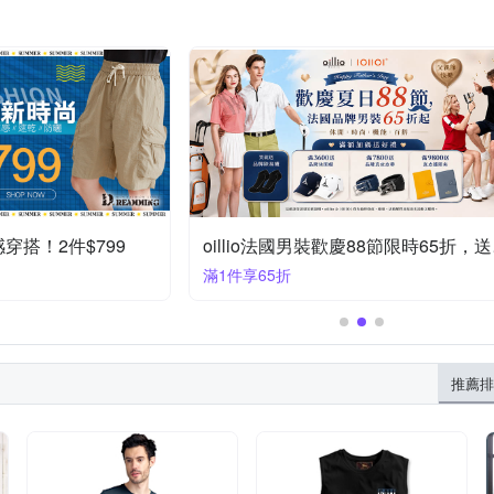
好感穿搭！2件$799
oil
滿1件享65折
推薦排