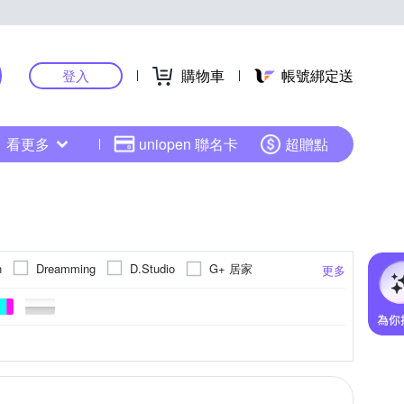
購物車
帳號綁定送
登入
看更多
uniopen 聯名卡
超贈點
G+ 居家
n
Dreamming
D.Studio
更多
族
pierre cardin 皮爾卡登
per-pcs 派彼仕
織衫
彩
2L(實際約L)
點點
造型上衣
連帽
3L(實際約XL)
休閒褲
大衣
更多
更多