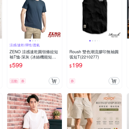
涼感/速乾/彈性/透氣
ZENO 涼感速乾圓領條紋短
Roush 雙色潮流膠印無袖圓
袖T恤‧深灰 (冰絲機能短袖
弧短T(2210277)
上衣/舒適感T-Shirt)
599
199
$
$
活動
券
券