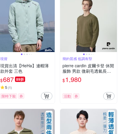
現貨
簡約質感 低調有型
現貨出清【HeHa】連帽薄
pierre cardin 皮爾卡登 休閒
款外套 三色
服飾 男款 微刷毛透氣長袖
素色大學T-軍綠色(5255291
687
1,980
89折
$
$
-43)
5
(
1
)
限時下殺
券
活動
券