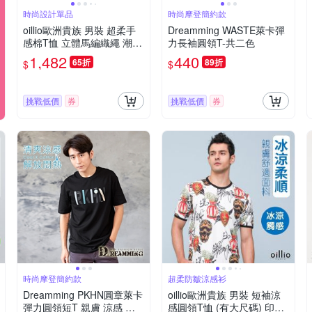
時尚設計單品
時尚摩登簡約款
oillio歐洲貴族 男裝 超柔手
Dreamming WASTE萊卡彈
感棉T恤 立體馬編織繩 潮流
力長袖圓領T-共二色
印花 橘色 男女裝 法國品牌
1,482
440
65折
89折
$
$
挑戰低價
券
挑戰低價
券
時尚摩登簡約款
超柔防皺涼感衫
Dreamming PKHN圓章萊卡
oillio歐洲貴族 男裝 短袖涼
彈力圓領短T 親膚 涼感 透
感圓領T恤 (有大尺碼) 印花