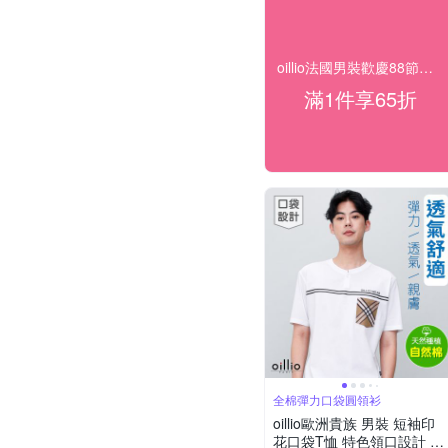
oillio法國男裝歡慶88節限時65折，送好禮
滿1件享65折
全棉彈力口袋圓領衫
oillio歐洲貴族 男裝 短袖印
花口袋T恤 特色領口設計 白