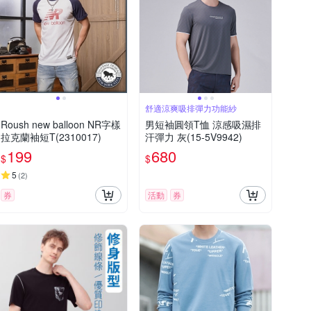
舒適涼爽吸排彈力功能紗
Roush new balloon NR字樣
男短袖圓領T恤 涼感吸濕排
拉克蘭袖短T(2310017)
汗彈力 灰(15-5V9942)
199
680
$
$
5
(
2
)
券
活動
券