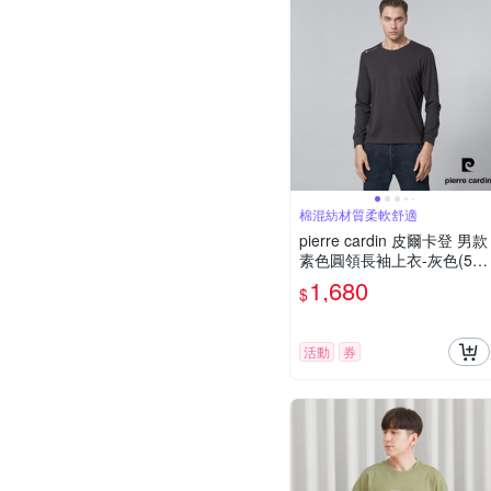
棉混紡材質柔軟舒適
pierre cardin 皮爾卡登 男款
素色圓領長袖上衣-灰色(524
5260-96)
1,680
$
活動
券