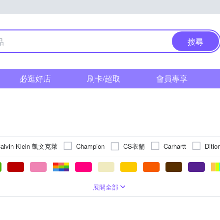
搜尋
必逛好店
刷卡/超取
會員專享
alvin Klein 凱文克萊
CS衣舖
Champion
Carhartt
Ditio
ModaCore 摩達客
oillio 歐洲貴
NEW FORCE
NoMorre
YVONNE 以旺傢飾
其他品牌
ited Athle
ZENO
無袖T恤)
圖騰/塗鴉
動物毛料
POLO衫
絲
刺繡
條紋
小可愛
格紋
襯衫
拼接
帽T
動物紋
毛衣
針
迷
L
XL
2XL
3XL
4XL
5XL
Free
F
展開全部
L以上