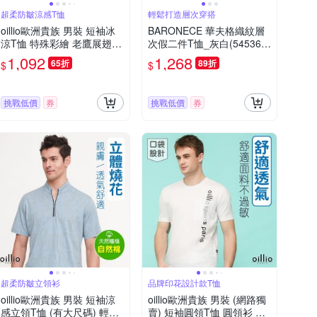
超柔防皺涼感T恤
輕鬆打造層次穿搭
oillio歐洲貴族 男裝 短袖冰
BARONECE 華夫格織紋層
涼T恤 特殊彩繪 老鷹展翅
次假二件T恤_灰白(545369-
抗皺 透氣輕盈 白色 法國品
06)
1,092
1,268
65折
89折
$
$
牌 有大尺碼
挑戰低價
券
挑戰低價
券
超柔防皺立領衫
品牌印花設計款T恤
oillio歐洲貴族 男裝 短袖涼
oillio歐洲貴族 男裝 (網路獨
感立領T恤 (有大尺碼) 輕量
賣) 短袖圓領T恤 圓領衫 透