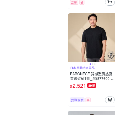
活動
券
日本原裝時尚單品
BARONECE 質感型男盛夏
首選短袖T恤_黑(877600-1
5)
2,521
89折
$
挑戰低價
券