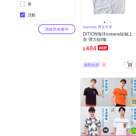
券
活動
oversize 男女可穿
清除所有條件
DITION海洋oceans短袖上
衣 彈力短t恤
484
88折
$
挑戰低價
券