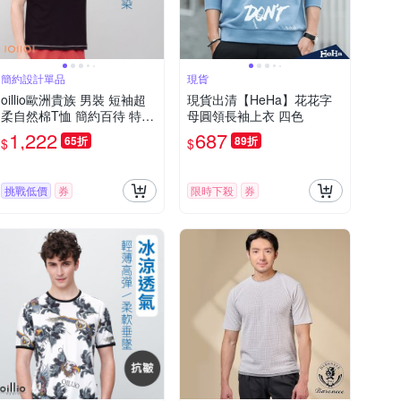
簡約設計單品
現貨
oillio歐洲貴族 男裝 短袖超
現貨出清【HeHa】花花字
柔自然棉T恤 簡約百待 特色
母圓領長袖上衣 四色
印花 設計經典 黑色 法國品
1,222
687
65折
89折
$
$
牌
挑戰低價
券
限時下殺
券