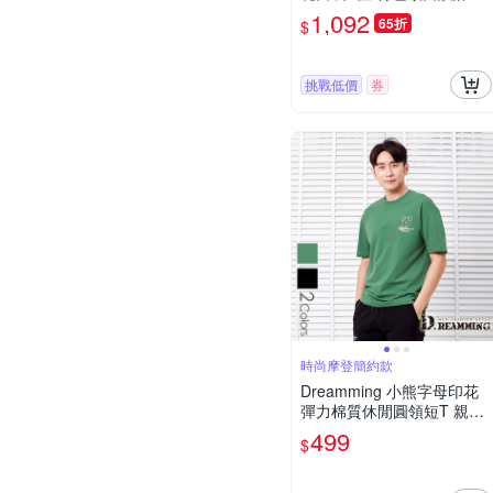
色 法國品牌 有大尺碼
1,092
65折
$
挑戰低價
券
時尚摩登簡約款
Dreamming 小熊字母印花
彈力棉質休閒圓領短T 親膚
透氣-共二色
499
$