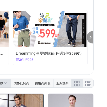
lio法國男裝歡慶88節限時65折，送好禮
Dreamming涼夏樂購節 任選3件$599起
皮爾卡
滿3件折298
任選2件3
序
價格低到高
價格高到低
近期熱銷