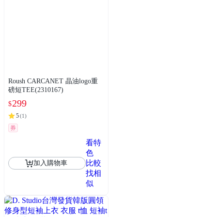
Roush CARCANET 晶油logo重
磅短TEE(2310167)
299
$
5
(
1
)
券
看特
色
比較
加入購物車
找相
似