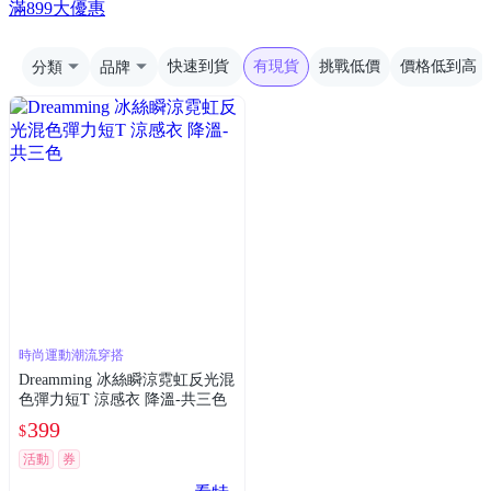
滿899大優惠
分類
品牌
快速到貨
有現貨
挑戰低價
價格低到高
時尚運動潮流穿搭
Dreamming 冰絲瞬涼霓虹反光混
色彈力短T 涼感衣 降溫-共三色
399
$
活動
券