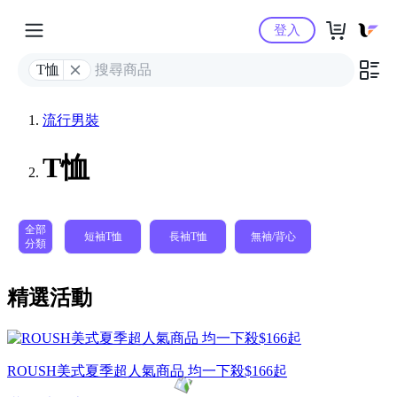
Yahoo購物中心
登入
T恤
流行男裝
T恤
全部
短袖T恤
長袖T恤
無袖/背心
分類
精選活動
ROUSH美式夏季超人氣商品 均一下殺$166起