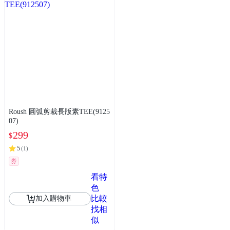
Roush 圓弧剪裁長版素TEE(9125
07)
299
$
5
(
1
)
券
看特
色
比較
加入購物車
找相
似