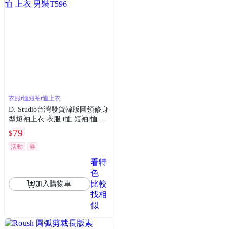
衣服t恤短袖t恤上衣
D. Studio台灣發貨韓版圓領修身
型短袖上衣 衣服 t恤 短袖t恤 上
衣 男裝T596
79
$
活動
券
看特
色
比較
加入購物車
找相
似