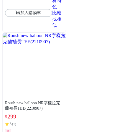
看特
色
比較
加入購物車
找相
似
Roush new balloon NR字樣拉克
蘭袖長TEE(2210907)
299
$
5
(
1
)
券