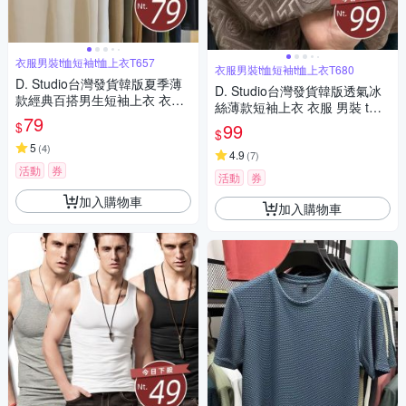
衣服男裝t恤短袖t恤上衣T657
衣服男裝t恤短袖t恤上衣T680
D. Studio台灣發貨韓版夏季薄
D. Studio台灣發貨韓版透氣冰
款經典百搭男生短袖上衣 衣
絲薄款短袖上衣 衣服 男裝 t
服 男裝 t恤 短袖t恤 上衣T657
79
恤 短袖t恤 上衣T680
$
99
$
5
(
4
)
4.9
(
7
)
活動
券
活動
券
加入購物車
加入購物車