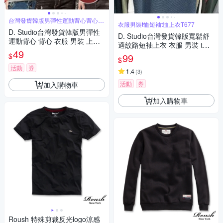
台灣發貨韓版男彈性運動背心背心衣
衣服男裝t恤短袖t恤上衣T677
服男裝上
D. Studio台灣發貨韓版男彈性
D. Studio台灣發貨韓版寬鬆舒
運動背心 背心 衣服 男裝 上衣V
適紋路短袖上衣 衣服 男裝 t
414
49
恤 短袖t恤 上衣T677
$
99
$
活動
券
1.4
(
3
)
活動
券
加入購物車
加入購物車
Roush 特殊剪裁反光logo涼感