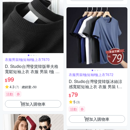
衣服男裝t恤短袖t恤上衣T670
D. Studio台灣發貨韓版華夫格
寬鬆短袖上衣 衣服 男裝 t恤 短
衣服男裝t恤短袖t恤上衣T672
袖t恤 上衣T670
99
$
D. Studio台灣發貨韓版冰絲涼
感寬鬆短袖上衣 衣服 男裝 t
4.3
(
7
)
總銷量>50
恤 短袖t恤 上衣T672
79
活動
券
$
5
(
3
)
加入購物車
活動
券
加入購物車