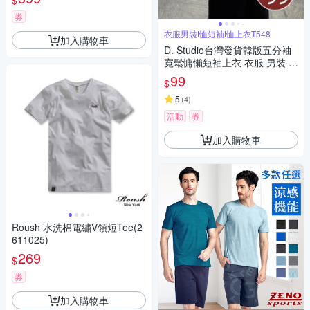
$
券
衣服男裝t恤短袖t恤上衣T548
加入購物車
D. Studio台灣發貨韓版五分袖
寬鬆慵懶短袖上衣 衣服 男裝 t
恤 短袖t恤 上衣T548
99
$
5
(
4
)
活動
券
加入購物車
Roush 水洗棉電繡V領短Tee(2
611025)
269
$
券
加入購物車