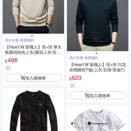
流行百搭 休閒簡約
【Heart:W 新職人】現+預 華夫
格圓領純色上衣(圓領上衣/百
搭/長袖T)
流行百搭 休閒簡約
498
$
【Heart:W 新職人】現+預 印花
券
休閒圓領T恤(上衣/百搭/長袖T)
623
加入購物車
$
券
加入購物車