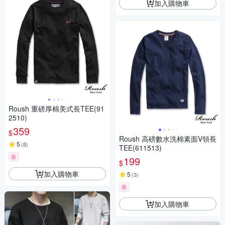
加入購物車
Roush 重磅厚棉美式長TEE(91
2510)
359
$
Roush 高磅數水洗棉素面V領長
5
(
8
)
TEE(611513)
券
199
$
加入購物車
5
(
3
)
券
加入購物車