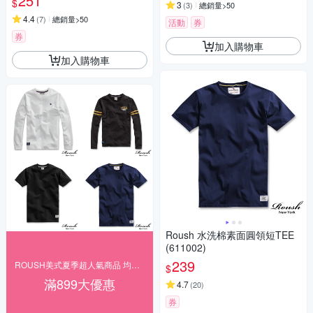
251
$
3
(
3
)
總銷量>50
4.4
(
7
)
總銷量>50
活動
券
券
加入購物車
加入購物車
Roush 水洗棉素面圓領短TEE
(611002)
239
ROUSH美式夏季超人氣商品 均一下殺$166起
$
滿899大優惠
4.7
(
20
)
券