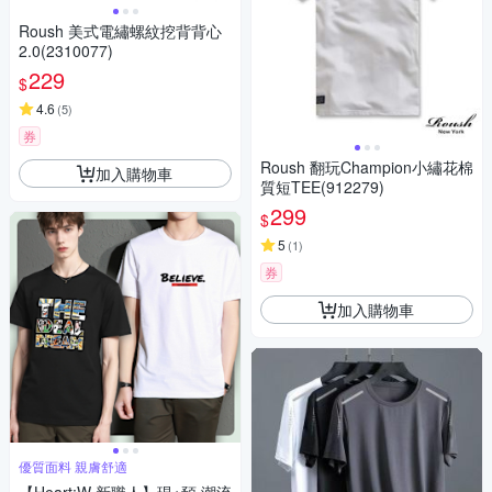
Roush 美式電繡螺紋挖背背心
2.0(2310077)
229
$
4.6
(
5
)
券
Roush 翻玩Champion小繡花棉
加入購物車
質短TEE(912279)
299
$
5
(
1
)
券
加入購物車
優質面料 親膚舒適