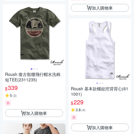
加入購物車
Roush 復古骷髏飛行帽水洗棉
短TEE(2311235)
339
$
Roush 基本款螺紋挖背背心(61
1001)
5
(
3
)
229
$
券
3.8
(
4
)
加入購物車
券
加入購物車