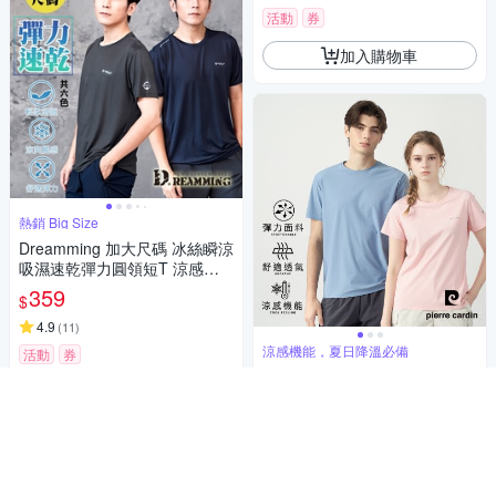
活動
券
加入購物車
熱銷 Big Size
Dreamming 加大尺碼 冰絲瞬涼
吸濕速乾彈力圓領短T 涼感衣-
共六色
359
$
4.9
(
11
)
涼感機能，夏日降溫必備
活動
券
pierre cardin 皮爾卡登 網路獨
加入購物車
家 男女款 冰絲速乾涼感短袖T
恤/運動圓領上衣(多色任選)
699
$
5
(
4
)
活動
券