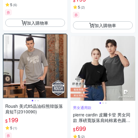
$
5
(
6
)
5
(
2
)
券
券
加入購物車
加入購物車
Roush 美式85晶油棕熊韓版落
男女通用款
肩短T(2310090)
pierre cardin 皮爾卡登 男女同
199
款 厚磅寬版落肩純棉素色圓領
$
短袖T恤(多色任選)
699
5
(
1
)
$
券
5
(
2
)