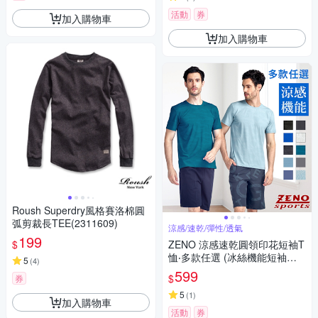
活動
券
加入購物車
加入購物車
Roush Superdry風格賽洛棉圓
弧剪裁長TEE(2311609)
涼感/速乾/彈性/透氣
199
$
ZENO 涼感速乾圓領印花短袖T
恤‧多款任選 (冰絲機能短袖上
5
(
4
)
衣/舒適感T-Shirt)
599
$
券
5
(
1
)
加入購物車
活動
券