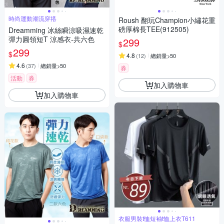
時尚運動潮流穿搭
Roush 翻玩Champion小繡花重
磅厚棉長TEE(912505)
Dreamming 冰絲瞬涼吸濕速乾
彈力圓領短T 涼感衣-共六色
299
$
299
$
4.8
(
12
)
總銷量>50
4.6
(
37
)
總銷量>50
券
活動
券
加入購物車
加入購物車
衣服男裝t恤短袖t恤上衣T611