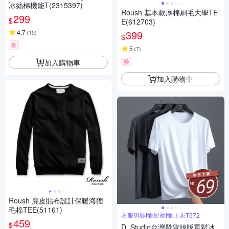
冰絲棉機能T(2315397)
Roush 基本款厚棉刷毛大學TE
299
$
E(612703)
4.7
399
(
15
)
$
券
5
(
7
)
券
加入購物車
加入購物車
Roush 麂皮貼布設計保暖海狸
毛棉TEE(51161)
衣服男裝t恤短袖t恤上衣T572
459
$
D. Studio台灣發貨韓版寬鬆冰