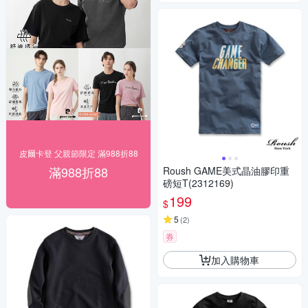
皮爾卡登 父親節限定 滿988折88
滿988折88
Roush GAME美式晶油膠印重
磅短T(2312169)
199
$
5
(
2
)
券
加入購物車