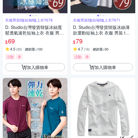
衣服男裝t恤短袖t恤上衣T678
衣服男裝t恤短袖t恤上衣T671
D. Studio台灣發貨韓版冰絲寬
D. Studio台灣發貨韓版冰絲薄
鬆透氣速乾短袖上衣 衣服 男
款運動短袖上衣 衣服 男裝 t
裝 t恤 短袖t恤 上衣T678
恤 短袖t恤 上衣T671
69
79
$
$
4.5
4.7
(
20
)
總銷量>100
(
16
)
總銷量>50
活動
券
活動
券
加入購物車
加入購物車