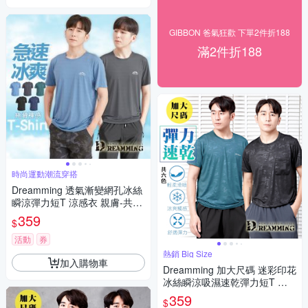
GIBBON 爸氣狂歡 下單2件折188
滿2件折188
時尚運動潮流穿搭
Dreamming 透氣漸變網孔冰絲
瞬涼彈力短T 涼感衣 親膚-共五
色
359
$
活動
券
熱銷 Big Size
加入購物車
Dreamming 加大尺碼 迷彩印花
冰絲瞬涼吸濕速乾彈力短T 涼
感衣-共二款
359
$