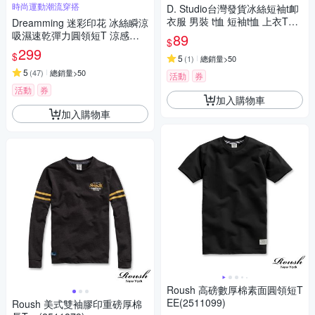
時尚運動潮流穿搭
D. Studio台灣發貨冰絲短袖t卹
衣服 男裝 t恤 短袖t恤 上衣T61
Dreamming 迷彩印花 冰絲瞬涼
1
吸濕速乾彈力圓領短T 涼感衣-
89
$
共二款
299
$
5
(
1
)
總銷量>50
5
(
47
)
總銷量>50
活動
券
活動
券
加入購物車
加入購物車
Roush 高磅數厚棉素面圓領短T
EE(2511099)
Roush 美式雙袖膠印重磅厚棉