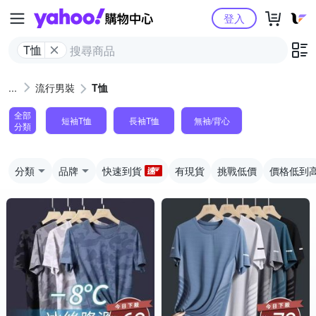
Yahoo購物中心
登入
T恤
流行男裝
T恤
全部
短袖T恤
長袖T恤
無袖/背心
分類
分類
品牌
快速到貨
有現貨
挑戰低價
價格低到