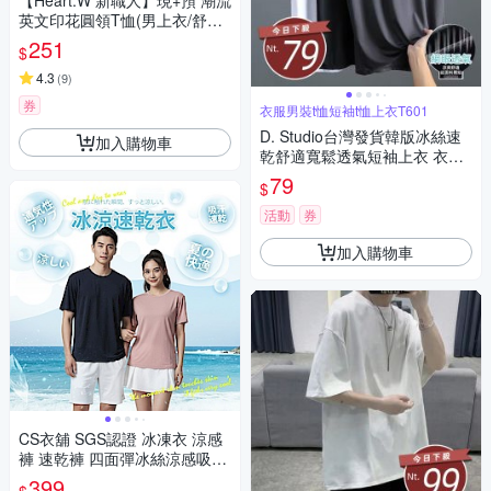
【Heart:W 新職人】現+預 潮流
英文印花圓領T恤(男上衣/舒適/
百搭/休閒)
251
$
4.3
(
9
)
券
衣服男裝t恤短袖t恤上衣T601
D. Studio台灣發貨韓版冰絲速
加入購物車
乾舒適寬鬆透氣短袖上衣 衣
服 男裝 t恤 短袖t恤 上衣T601
79
$
活動
券
加入購物車
CS衣舖 SGS認證 冰凍衣 涼感
褲 速乾褲 四面彈冰絲涼感吸排
短袖T恤 多款多色
399