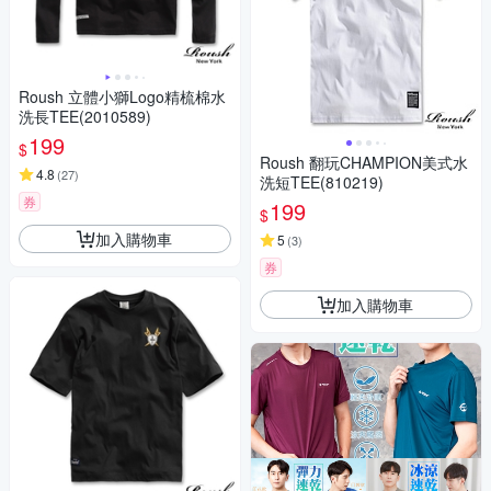
Roush 立體小獅Logo精梳棉水
洗長TEE(2010589)
199
$
Roush 翻玩CHAMPION美式水
4.8
(
27
)
洗短TEE(810219)
券
199
$
加入購物車
5
(
3
)
券
加入購物車