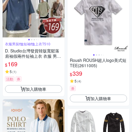
衣服男裝t恤短袖t恤上衣T510
D. Studio台灣發貨韓版寬鬆落
肩袖假兩件短袖上衣 衣服 男
Roush ROUSH超人logo美式短
裝 t恤 短袖t恤 上衣T510
169
$
TEE(2611005)
5
339
(
1
)
$
活動
券
5
(
4
)
券
加入購物車
加入購物車