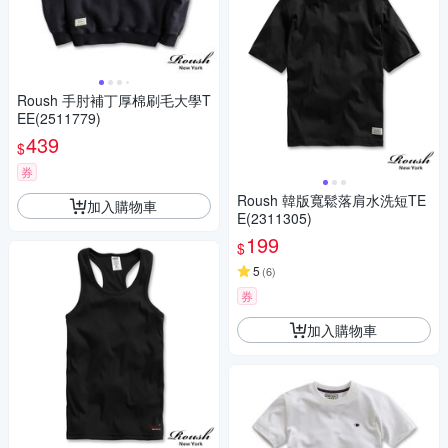
Roush 手肘補丁厚棉刷毛大學T
EE(2511779)
439
$
券
Roush 韓版寬鬆落肩水洗短TE
加入購物車
E(2311305)
199
$
5
(
6
)
券
加入購物車