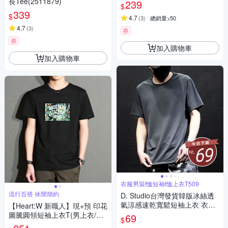
長Tee(2511879)
239
$
339
$
4.7
(
3
)
總銷量>50
4.7
(
3
)
券
券
加入購物車
加入購物車
衣服男裝t恤短袖t恤上衣T509
流行百搭 休閒簡約
D. Studio台灣發貨韓版冰絲透
氣涼感速乾寬鬆短袖上衣 衣
【Heart:W 新職人】現+預 印花
服 男裝 t恤 短袖t恤 上衣T509
圖騰圓領短袖上衣T(男上衣/休
69
$
閒/舒適/T恤)