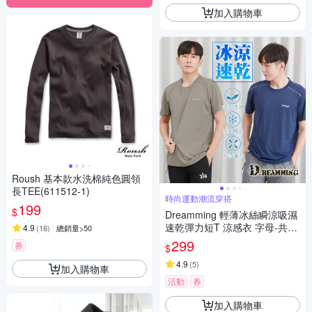
加入購物車
Roush 基本款水洗棉純色圓領
長TEE(611512-1)
時尚運動潮流穿搭
199
$
Dreamming 輕薄冰絲瞬涼吸濕
速乾彈力短T 涼感衣 字母-共六
4.9
(
16
)
總銷量>50
色
299
券
$
4.9
(
5
)
加入購物車
活動
券
加入購物車