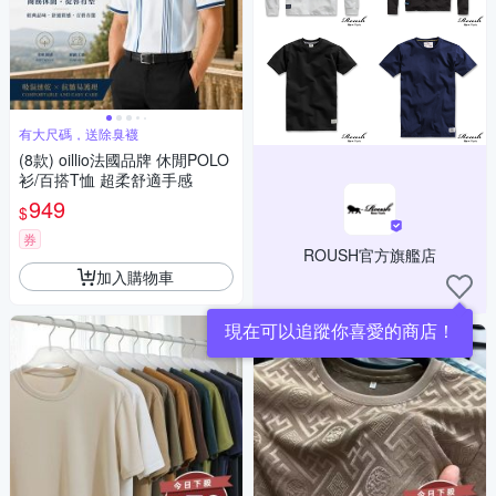
有大尺碼，送除臭襪
(8款) oillio法國品牌 休閒POLO
衫/百搭T恤 超柔舒適手感
949
$
券
ROUSH官方旗艦店
加入購物車
現在可以追蹤你喜愛的商店！