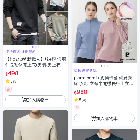
流行百搭 休閒簡約
【Heart:W 新職人】現+預 假兩
件長袖休閒上衣(男裝/男上衣/
百搭/圓領T恤)
柔軟親膚透氣
498
$
pierre cardin 皮爾卡登 網路獨
5
(
3
)
家 女款 立領半開襟長袖上衣
(多色任選)
券
980
$
加入購物車
5
(
4
)
券
加入購物車