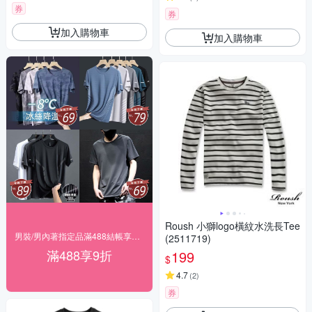
券
券
加入購物車
加入購物車
Roush 小獅logo橫紋水洗長Tee
男裝/男內著指定品滿488結帳享9折
(2511719)
滿488享9折
199
$
4.7
(
2
)
券