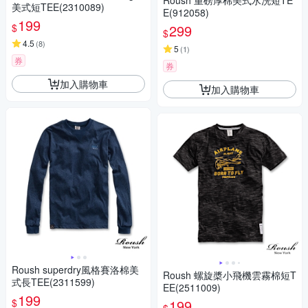
Roush 重磅厚棉美式水洗短TE
美式短TEE(2310089)
E(912058)
199
$
299
$
4.5
(
8
)
5
(
1
)
券
券
加入購物車
加入購物車
Roush superdry風格賽洛棉美
Roush 螺旋槳小飛機雲霧棉短T
式長TEE(2311599)
EE(2511009)
199
$
199