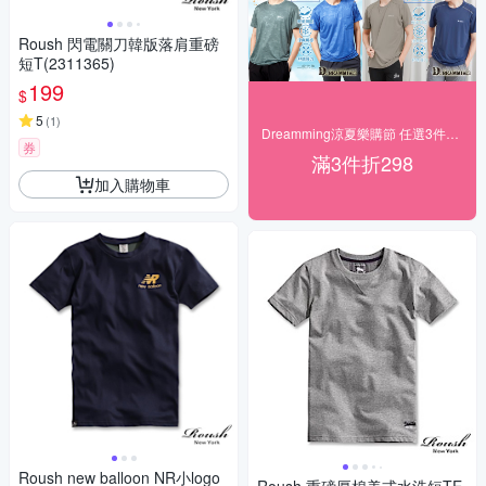
Roush 閃電關刀韓版落肩重磅
短T(2311365)
199
$
5
(
1
)
Dreamming涼夏樂購節 任選3件$599起
券
滿3件折298
加入購物車
Roush new balloon NR小logo