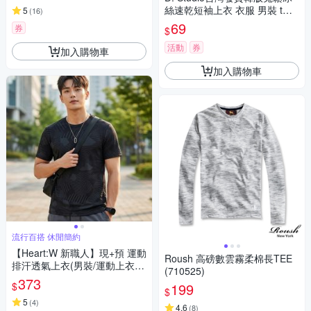
絲速乾短袖上衣 衣服 男裝 t
5
(
16
)
恤 短袖t恤 上衣T572
69
券
$
活動
券
加入購物車
加入購物車
流行百搭 休閒簡約
【Heart:W 新職人】現+預 運動
Roush 高磅數雲霧柔棉長TEE
排汗透氣上衣(男裝/運動上衣/
(710525)
排汗衫/百搭/T恤)
373
$
199
$
5
(
4
)
4.6
(
8
)