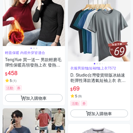
輕盈保暖 內搭外穿皆適合
TengYue 買一送一 男款輕磨毛
彈性保暖高領發熱上衣 發熱衣
衣服男裝t恤短袖t恤上衣T572
保暖衣 內搭上衣 長袖上衣 4色
458
$
D. Studio台灣發貨韓版冰絲速
4尺寸
乾彈性薄款透氣短袖上衣 衣
5
(
1
)
服 男裝 t恤 短袖t恤 上衣T572
69
活動
券
$
5
(
9
)
加入購物車
活動
券
加入購物車