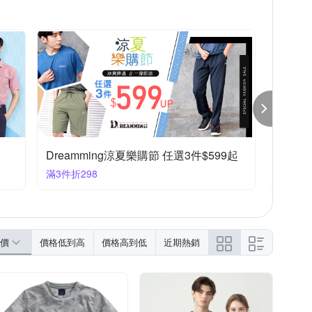
Dreamming涼夏樂購節 任選3件$599起
皮爾卡
滿3件折298
任選2件2
價
價格低到高
價格高到低
近期熱銷