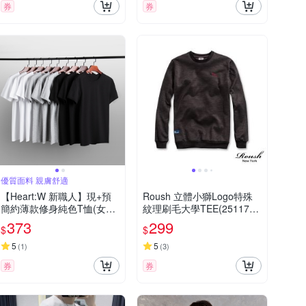
券
券
優質面料 親膚舒適
【Heart:W 新職人】現+預
Roush 立體小獅Logo特殊
簡約薄款修身純色T恤(女上
紋理刷毛大學TEE(251179
衣/男上衣/T恤/上衣)
9)
373
299
$
$
5
5
(
1
)
(
3
)
券
券