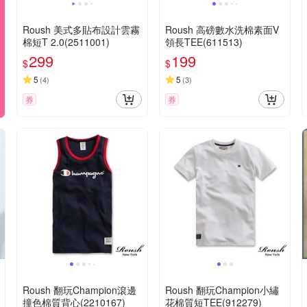
Roush 美式多貼布設計雲霧
Roush 高磅數水洗棉素面V
棉短T 2.0(2511001)
領長TEE(611513)
299
199
$
$
5
5
(
4
)
(
3
)
券
券
Roush 翻玩Champion滾邊
Roush 翻玩Champion小繡
撞色棉質背心(2210167)
花棉質短TEE(912279)