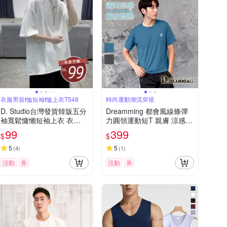
衣服男裝t恤短袖t恤上衣T548
時尚運動潮流穿搭
D. Studio台灣發貨韓版五分
Dreamming 都會風線條彈
袖寬鬆慵懶短袖上衣 衣
力圓領運動短T 親膚 涼感
服 男裝 t恤 短袖t恤 上衣T5
透氣-共二色
99
399
$
$
48
5
5
(
4
)
(
1
)
活動
券
活動
券