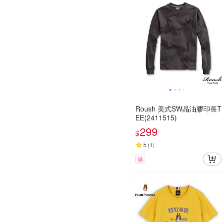
Roush 美式SW晶油膠印長T
EE(2411515)
299
$
5
(
1
)
券