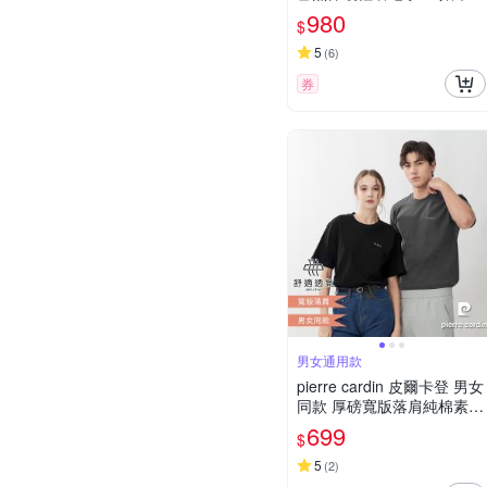
T恤-白色(7235291-90)
980
$
5
(
6
)
券
男女通用款
pierre cardin 皮爾卡登 男女
同款 厚磅寬版落肩純棉素色
圓領短袖T恤(多色任選)
699
$
5
(
2
)