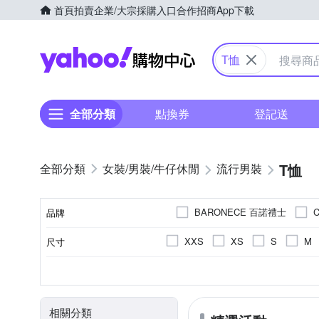
首頁
拍賣
企業/大宗採購入口
合作招商
App下載
Yahoo購物中心
T恤
全部分類
點換券
登記送
T恤
女裝/男裝/牛仔休閒
流行男裝
BARONECE 百諾禮士
C
品牌
G+ 居家
Hush Puppies
XXS
XS
S
M
尺寸
品牌名稱
NEW FORCE
NoMorre
35腰
36腰
37腰
素色
T恤
正常版型
春夏
短袖
長袖Ｔ恤
印花
秋冬
長袖
寬版over size
文字
四季
無袖
背心(
顏色
風格元素
款式
版型
適穿季節
袖長
YVONNE
United Athle
4L(實際約2L)
休閒褲
大衣
連帽外
相關分類