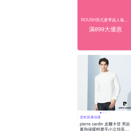
ROUSH美式夏季超人氣商品 均一下殺$166起
滿899大優惠
柔軟親膚保暖
pierre cardin 皮爾卡登 男款
蓄熱保暖輕磨毛小立領長袖