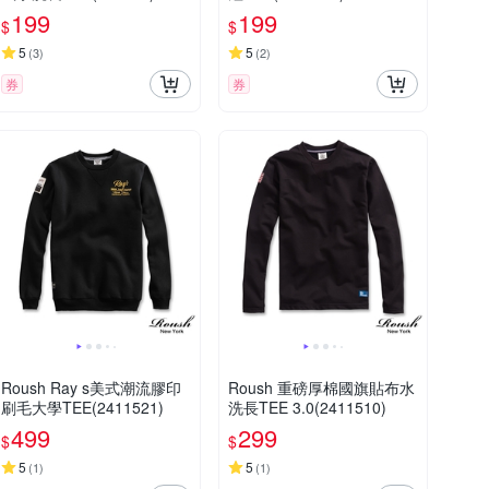
199
199
$
$
5
5
(
3
)
(
2
)
券
券
Roush Ray s美式潮流膠印
Roush 重磅厚棉國旗貼布水
刷毛大學TEE(2411521)
洗長TEE 3.0(2411510)
499
299
$
$
5
5
(
1
)
(
1
)