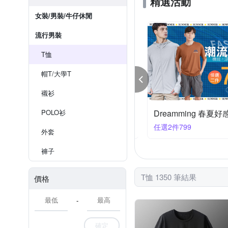
精選活動
女裝/男裝/牛仔休閒
流行男裝
T恤
帽T/大學T
襯衫
卡登 父親節限定 滿988折88
POLO衫
Dreamming 春夏
88折88
任選2件799
外套
褲子
T恤 1350 筆結果
價格
-
確定