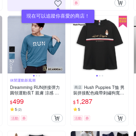
券
現在可以追蹤你喜愛的商店！
休閒運動新風潮
Dreamming RUN拼接彈力
Hush Puppies T恤 男
商店
圓領運動長T 親膚 涼感 透
裝拼接配色織帶刺繡狗寬鬆
氣-共二色
版短袖T恤
499
1,287
$
$
5
5
(
2
)
活動
券
活動
券