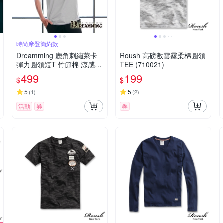
時尚摩登簡約款
Dreamming 鹿角刺繡萊卡
Roush 高磅數雲霧柔棉圓領
彈力圓領短T 竹節棉 涼感
TEE (710021)
透氣-共二色
499
199
$
$
5
5
(
1
)
(
2
)
活動
券
券