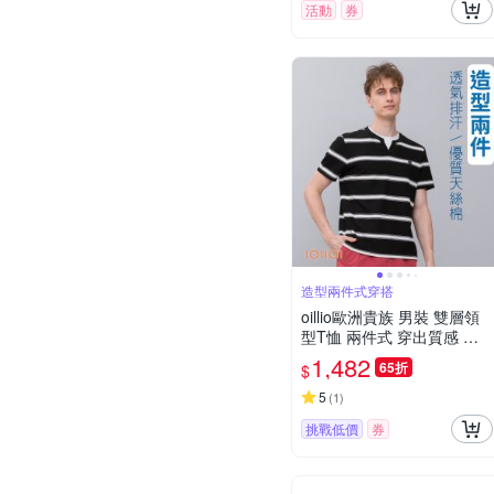
活動
券
造型兩件式穿搭
oillio歐洲貴族 男裝 雙層領
型T恤 兩件式 穿出質感 舒
適自然棉 男女裝 黑色 法國
1,482
65折
$
品牌 有大尺碼
5
(
1
)
挑戰低價
券