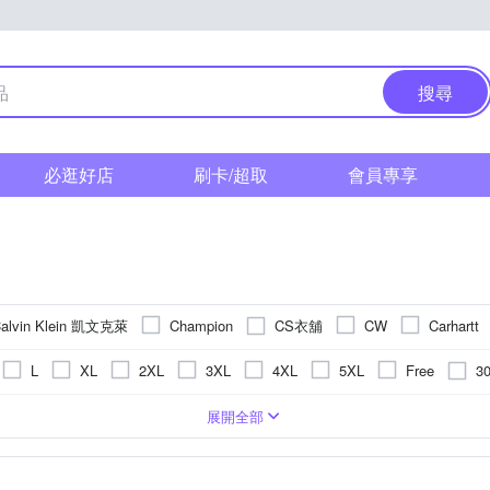
搜尋
必逛好店
刷卡/超取
會員專享
alvin Klein 凱文克萊
CS衣舖
Champion
CW
Carhartt
Heart:W 新職人
Heha
KISSDIAMOND
Minidesign
3
L
XL
2XL
3XL
4XL
5XL
Free
oillio 歐洲貴族
pierre cardin 皮爾卡登
per-pcs 派彼仕
R
38腰
39腰
40腰
41腰
42腰以上
LL
F
無袖T恤)
圖騰/塗鴉
五分袖
合身窄版
造型上衣
刺繡
寬版
條紋
寬褲
直筒
格紋
POLO衫
長版
拼接
一般版型
小可愛
動物紋
針織衫
迷
展開全部
 以旺傢飾
米蘭精品
其他品牌
ZENO
套