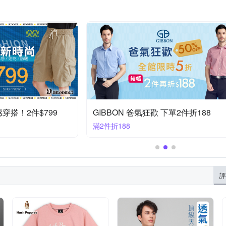
好感穿搭！2件$799
GIBBON 爸氣狂歡 下單2件折188
滿2件折188
評