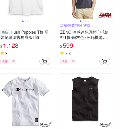
涼感/速乾/彈性/透氣
Hush Puppies T恤 男
ZENO 涼感速乾圓領印花短
商店
裝刺繡復古狗寬版T恤
袖T恤‧鐵灰色 (冰絲機能短
袖上衣/舒適感T-Shirt)
1,128
599
$
$
5
5
(
2
)
活動
券
活動
券