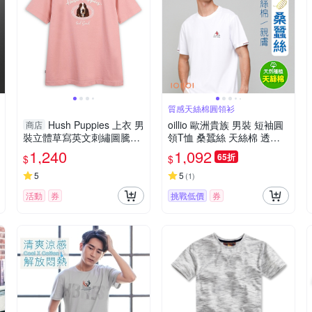
質感天絲棉圓領衫
Hush Puppies 上衣 男
oillio 歐洲貴族 男裝 短袖圓
商店
裝立體草寫英文刺繡圖騰狗
領T恤 桑蠶絲 天絲棉 透氣
上衣
排汗 簡約時尚 防皺 白色 法
1,240
1,092
65折
$
$
國品牌
5
5
(
1
)
活動
券
挑戰低價
券