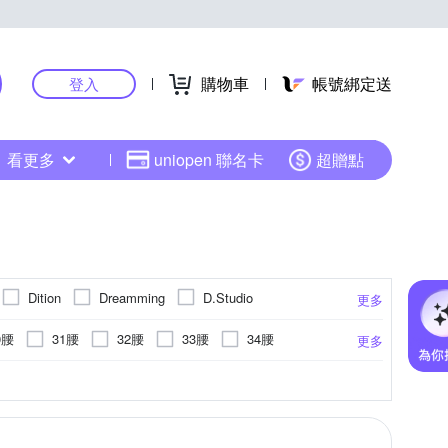
購物車
帳號綁定送
登入
看更多
uniopen 聯名卡
超贈點
Dition
Dreamming
D.Studio
更多
ModaCore 摩達客
moz 瑞典
Mini 嚴選
0腰
31腰
32腰
33腰
34腰
更多
OBERTA 諾貝達
Roush
TengYue
6XL以上
2L(實際約L)
3L(實際約XL)
彩
襯衫
點點
帽T
水洗刷色
工作褲
連帽
毛衣
更多