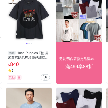
已售完
Hush Puppies T恤 男
商店
裝趣味趴趴狗漢堡刺繡寬版
男裝/男內著指定品滿499結帳享88折
T恤
840
$
滿499享88折
5
活動
券