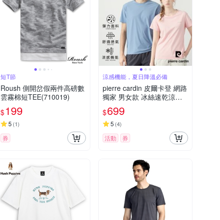
短T節
涼感機能，夏日降溫必備
Roush 側開岔假兩件高磅數
pierre cardin 皮爾卡登 網路
雲霧棉短TEE(710019)
獨家 男女款 冰絲速乾涼感
短袖T恤/運動圓領上衣(多色
199
699
$
$
任選)
5
5
(
1
)
(
4
)
券
活動
券