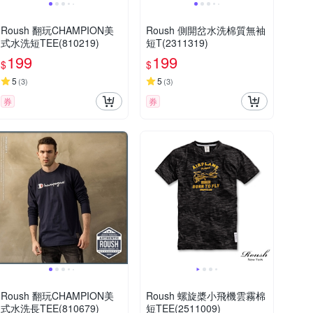
Roush 翻玩CHAMPION美
Roush 側開岔水洗棉質無袖
式水洗短TEE(810219)
短T(2311319)
199
199
$
$
5
5
(
3
)
(
3
)
券
券
Roush 翻玩CHAMPION美
Roush 螺旋槳小飛機雲霧棉
式水洗長TEE(810679)
短TEE(2511009)