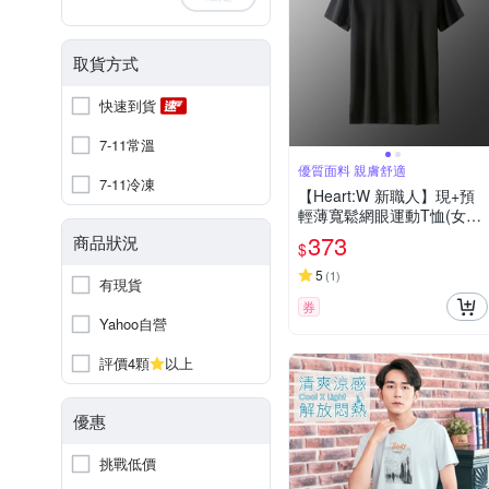
取貨方式
快速到貨
7-11常溫
優質面料 親膚舒適
7-11冷凍
【Heart:W 新職人】現+預
輕薄寬鬆網眼運動T恤(女上
衣/男上衣/T恤/上衣)
373
商品狀況
$
5
(
1
)
有現貨
券
Yahoo自營
評價4顆
以上
優惠
挑戰低價