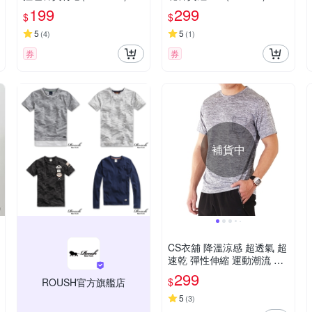
199
299
$
$
5
5
(
4
)
(
1
)
券
券
補貨中
CS衣舖 降溫涼感 超透氣 超
速乾 彈性伸縮 運動潮流 冰
涼短袖TEE
299
$
ROUSH官方旗艦店
5
(
3
)