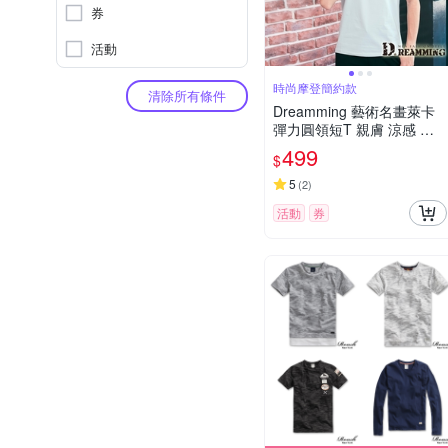
券
活動
時尚摩登簡約款
清除所有條件
Dreamming 藝術名畫萊卡
彈力圓領短T 親膚 涼感 透
氣-共二色
499
$
5
(
2
)
活動
券