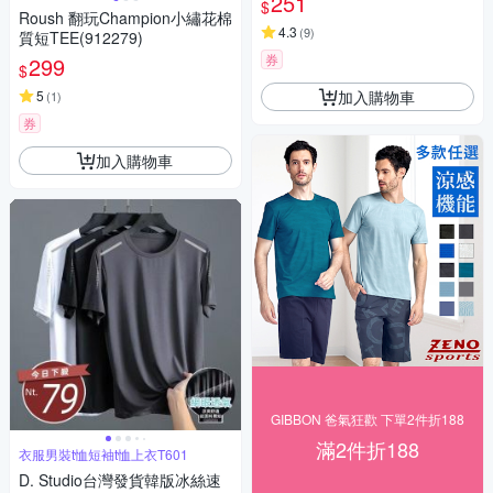
251
$
Roush 翻玩Champion小繡花棉
4.3
(
9
)
質短TEE(912279)
券
299
$
加入購物車
5
(
1
)
券
加入購物車
GIBBON 爸氣狂歡 下單2件折188
滿2件折188
衣服男裝t恤短袖t恤上衣T601
D. Studio台灣發貨韓版冰絲速