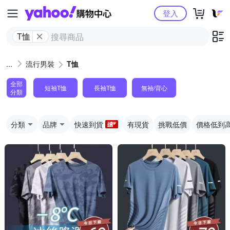
Yahoo購物中心
登入
T恤
流行男裝
T恤
全部
短袖T恤
長袖T恤
無袖/背心
分類
分類
品牌
快速到貨
有現貨
挑戰低價
價格低到