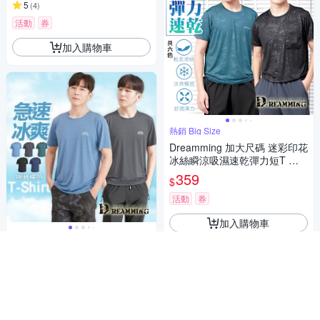
5
(
4
)
活動
券
加入購物車
熱銷 Big Size
Dreamming 加大尺碼 迷彩印花
冰絲瞬涼吸濕速乾彈力短T 涼
感衣-共二款
359
$
活動
券
加入購物車
時尚運動潮流穿搭
Dreamming 透氣漸變網孔冰絲
瞬涼彈力短T 涼感衣 親膚-共五
色
359
$
活動
券