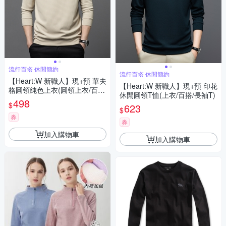
流行百搭 休閒簡約
流行百搭 休閒簡約
【Heart:W 新職人】現+預 華夫
【Heart:W 新職人】現+預 印花
格圓領純色上衣(圓領上衣/百
休閒圓領T恤(上衣/百搭/長袖T)
搭/長袖T)
498
$
623
$
券
券
加入購物車
加入購物車