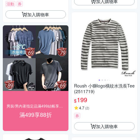
加入購物車
活動
券
加入購物車
Roush 小獅logo橫紋水洗長Tee
(2511719)
199
$
男裝/男內著指定品滿499結帳享88折
4.7
(
2
)
滿499享88折
券
加入購物車