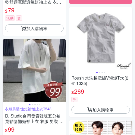
乾舒適寬鬆透氣短袖上衣 衣
服 男裝 t恤 短袖t恤 上衣T601
79
$
活動
券
加入購物車
Roush 水洗棉電繡V領短Tee(2
611025)
269
$
券
衣服男裝t恤短袖t恤上衣T548
加入購物車
D. Studio台灣發貨韓版五分袖
寬鬆慵懶短袖上衣 衣服 男裝 t
恤 短袖t恤 上衣T548
99
$