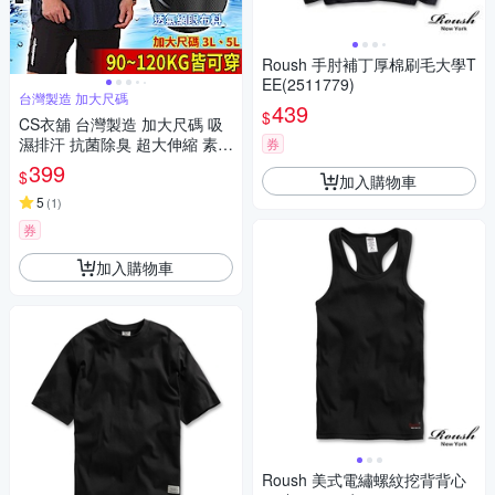
Roush 手肘補丁厚棉刷毛大學T
EE(2511779)
台灣製造 加大尺碼
439
$
CS衣舖 台灣製造 加大尺碼 吸
濕排汗 抗菌除臭 超大伸縮 素面
券
短TEE
399
$
加入購物車
5
(
1
)
券
加入購物車
Roush 美式電繡螺紋挖背背心