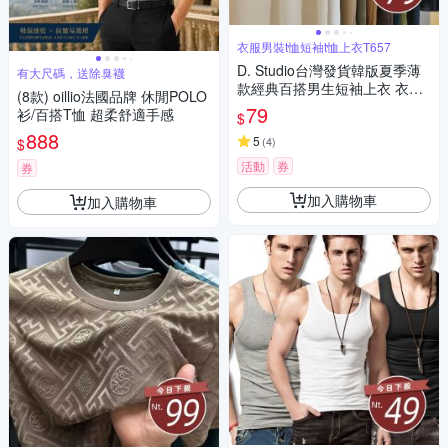
衣服男裝t恤短袖t恤上衣T657
D. Studio台灣發貨韓版夏季薄
有大尺碼，送除臭襪
款經典百搭男生短袖上衣 衣
(8款) oillio法國品牌 休閒POLO
服 男裝 t恤 短袖t恤 上衣T657
79
衫/百搭T恤 超柔舒適手感
$
888
5
(
4
)
$
活動
券
券
加入購物車
加入購物車