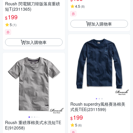
Roush 閃電關刀韓版落肩重磅
4.5
(
8
)
短T(2311365)
券
199
$
加入購物車
5
(
1
)
券
加入購物車
Roush superdry風格賽洛棉美
式長TEE(2311599)
199
$
Roush 重磅厚棉美式水洗短TE
5
(
6
)
E(912058)
券