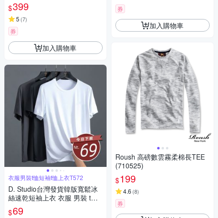
399
$
券
5
(
7
)
加入購物車
券
加入購物車
Roush 高磅數雲霧柔棉長TEE
(710525)
199
衣服男裝t恤短袖t恤上衣T572
$
D. Studio台灣發貨韓版寬鬆冰
4.6
(
8
)
絲速乾短袖上衣 衣服 男裝 t
券
恤 短袖t恤 上衣T572
69
$