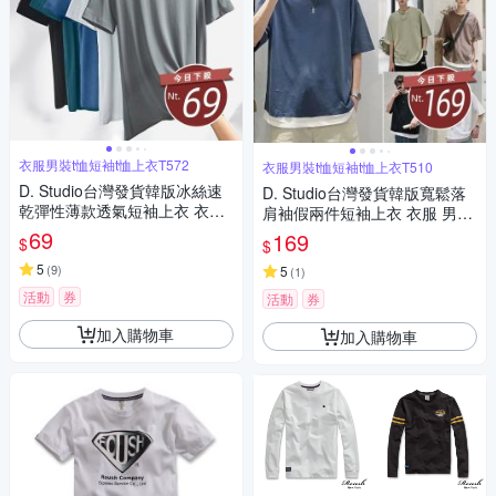
衣服男裝t恤短袖t恤上衣T572
衣服男裝t恤短袖t恤上衣T510
D. Studio台灣發貨韓版冰絲速
D. Studio台灣發貨韓版寬鬆落
乾彈性薄款透氣短袖上衣 衣
肩袖假兩件短袖上衣 衣服 男
服 男裝 t恤 短袖t恤 上衣T572
裝 t恤 短袖t恤 上衣T510
69
169
$
$
5
(
9
)
5
(
1
)
活動
券
活動
券
加入購物車
加入購物車