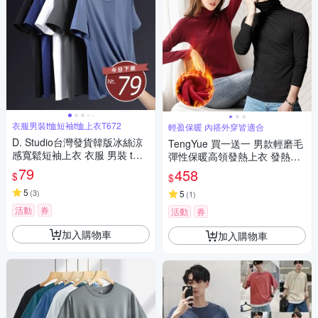
衣服男裝t恤短袖t恤上衣T672
輕盈保暖 內搭外穿皆適合
D. Studio台灣發貨韓版冰絲涼
TengYue 買一送一 男款輕磨毛
感寬鬆短袖上衣 衣服 男裝 t
彈性保暖高領發熱上衣 發熱衣
恤 短袖t恤 上衣T672
保暖衣 內搭上衣 長袖上衣 4色
79
458
$
$
4尺寸
5
(
3
)
5
(
1
)
活動
券
活動
券
加入購物車
加入購物車