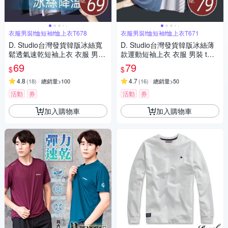
衣服男裝t恤短袖t恤上衣T678
衣服男裝t恤短袖t恤上衣T671
D. Studio台灣發貨韓版冰絲寬
D. Studio台灣發貨韓版冰絲薄
鬆透氣速乾短袖上衣 衣服 男
款運動短袖上衣 衣服 男裝 t
裝 t恤 短袖t恤 上衣T678
恤 短袖t恤 上衣T671
69
79
$
$
4.8
4.7
(
18
)
總銷量>100
(
16
)
總銷量>50
活動
券
活動
券
加入購物車
加入購物車