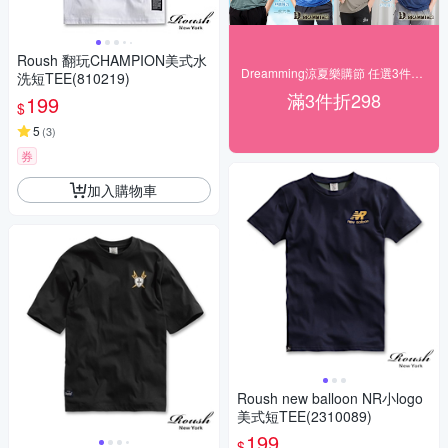
Roush 翻玩CHAMPION美式水
Dreamming涼夏樂購節 任選3件$599起
洗短TEE(810219)
滿3件折298
199
$
5
(
3
)
券
加入購物車
Roush new balloon NR小logo
美式短TEE(2310089)
199
$