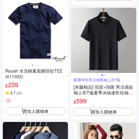
Roush 水洗棉素面圓領短TEE
(611002)
嚴選時尚男涼感無袖上衣T恤
239
$
[米蘭精品] 現貨+預購 男涼感短
袖上衣T恤夏季冰絲速乾短袖寬
4.7
(
20
)
鬆大尺碼男士運動上衣T恤冰
599
券
$
感-男裝7色74lg1
加入購物車
加入購物車