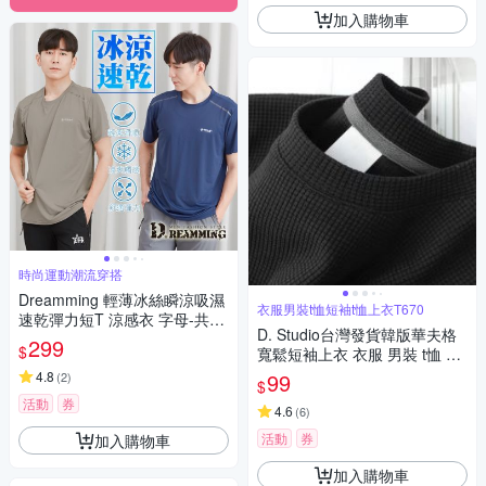
加入購物車
時尚運動潮流穿搭
Dreamming 輕薄冰絲瞬涼吸濕
衣服男裝t恤短袖t恤上衣T670
速乾彈力短T 涼感衣 字母-共六
D. Studio台灣發貨韓版華夫格
色
299
$
寬鬆短袖上衣 衣服 男裝 t恤 短
袖t恤 上衣T670
4.8
99
(
2
)
$
活動
券
4.6
(
6
)
活動
券
加入購物車
加入購物車