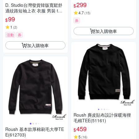
299
D. Studio台灣發貨韓版寬鬆舒
$
適紋路短袖上衣 衣服 男裝 t
4.7
(
15
)
恤 短袖t恤 上衣T677
99
$
券
1
(
2
)
加入購物車
活動
券
加入購物車
Roush 麂皮貼布設計保暖海狸
毛棉TEE(51161)
459
Roush 基本款厚棉刷毛大學TE
$
E(612703)
5
(
16
)