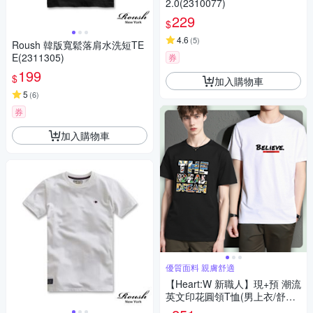
2.0(2310077)
229
$
4.6
(
5
)
Roush 韓版寬鬆落肩水洗短TE
E(2311305)
券
199
$
加入購物車
5
(
6
)
券
加入購物車
優質面料 親膚舒適
【Heart:W 新職人】現+預 潮流
英文印花圓領T恤(男上衣/舒適/
百搭/休閒)