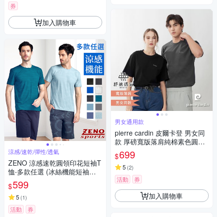
券
加入購物車
男女通用款
pierre cardin 皮爾卡登 男女同
款 厚磅寬版落肩純棉素色圓領
短袖T恤(多色任選)
涼感/速乾/彈性/透氣
699
$
ZENO 涼感速乾圓領印花短袖T
5
(
2
)
恤‧多款任選 (冰絲機能短袖上
活動
券
衣/舒適感T-Shirt)
599
$
加入購物車
5
(
1
)
活動
券