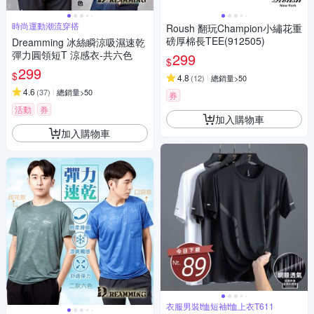
時尚運動潮流穿搭
Roush 翻玩Champion小繡花重
磅厚棉長TEE(912505)
Dreamming 冰絲瞬涼吸濕速乾
彈力圓領短T 涼感衣-共六色
299
$
299
$
4.8
(
12
)
總銷量>50
4.6
(
37
)
總銷量>50
券
活動
券
加入購物車
加入購物車
衣服男裝t恤短袖t恤上衣T611