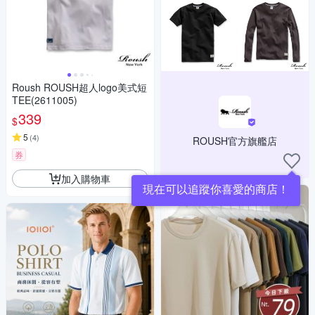
Roush ROUSH超人logo美式短
TEE(2611005)
339
$
5
(
4
)
ROUSH官方旗艦店
券
加入購物車
現在可以追蹤你喜愛的商店！