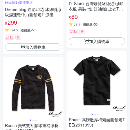
時尚運動潮流穿搭
D. Studio台灣發貨冰絲短袖t卹
衣服 男裝 t恤 短袖t恤 上衣T61
Dreamming 迷彩印花 冰絲瞬涼
1
吸濕速乾彈力圓領短T 涼感衣-
89
$
共二款
299
$
5
(
1
)
總銷量>50
5
(
47
)
總銷量>50
活動
券
活動
券
加入購物車
加入購物車
Roush 高磅數厚棉素面圓領短T
EE(2511099)
Roush 美式雙袖膠印重磅厚棉