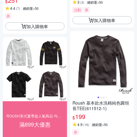
251
$
3
(
3
)
總銷量>50
4.4
(
7
)
總銷量>50
活動
券
券
加入購物車
加入購物車
Roush 基本款水洗棉純色圓領
長TEE(611512-1)
199
ROUSH美式夏季超人氣商品 均一下殺$166起
$
滿899大優惠
4.9
(
16
)
總銷量>50
券