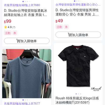
台灣發貨韓版男彈性運動背心背心衣
衣服男裝t恤短袖t恤上衣T680
服男裝上
D. Studio台灣發貨韓版男彈性
D. Studio台灣發貨韓版透氣冰
運動背心 背心 衣服 男裝 上衣V
絲薄款短袖上衣 衣服 男裝 t
414
恤 短袖t恤 上衣T680
49
99
$
$
活動
券
4.9
(
7
)
活動
券
加入購物車
加入購物車
Roush 特殊剪裁反光logo涼感
冰絲棉機能T(2315397)
衣服男裝t恤短袖t恤上衣T677