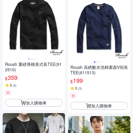
Roush 重磅厚棉美式長TEE(91
Roush 高磅數水洗棉素面V領長
2510)
TEE(611513)
359
$
199
$
5
(
8
)
5
(
3
)
券
券
加入購物車
加入購物車