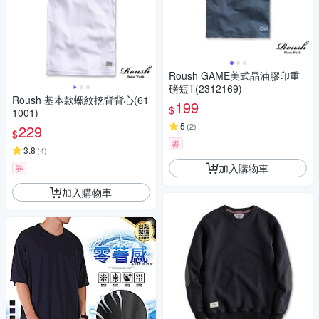
Roush GAME美式晶油膠印重
磅短T(2312169)
Roush 基本款螺紋挖背背心(61
199
$
1001)
5
(
2
)
229
$
券
3.8
(
4
)
加入購物車
券
加入購物車