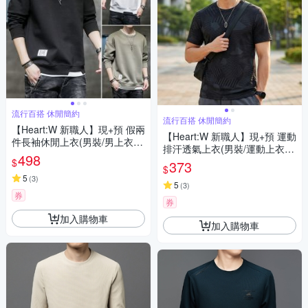
流行百搭 休閒簡約
流行百搭 休閒簡約
【Heart:W 新職人】現+預 假兩
【Heart:W 新職人】現+預 運動
件長袖休閒上衣(男裝/男上衣/
排汗透氣上衣(男裝/運動上衣/
百搭/圓領T恤)
498
排汗衫/百搭/T恤)
$
373
$
5
(
3
)
5
(
3
)
券
券
加入購物車
加入購物車