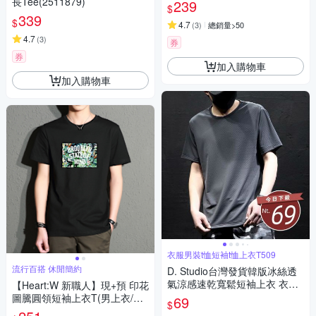
長Tee(2511879)
239
$
339
$
4.7
(
3
)
總銷量>50
4.7
(
3
)
券
券
加入購物車
加入購物車
衣服男裝t恤短袖t恤上衣T509
流行百搭 休閒簡約
D. Studio台灣發貨韓版冰絲透
氣涼感速乾寬鬆短袖上衣 衣
【Heart:W 新職人】現+預 印花
服 男裝 t恤 短袖t恤 上衣T509
圖騰圓領短袖上衣T(男上衣/休
69
$
閒/舒適/T恤)