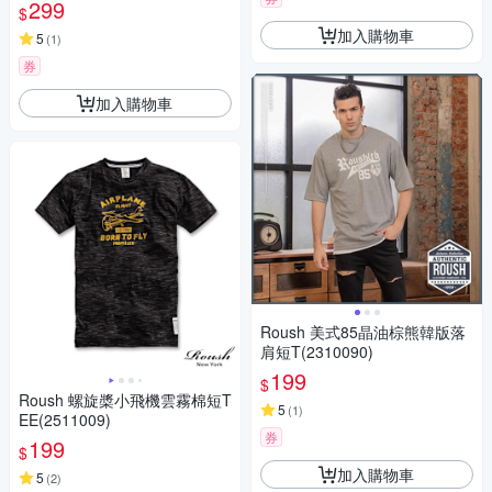
299
$
加入購物車
5
(
1
)
券
加入購物車
Roush 美式85晶油棕熊韓版落
肩短T(2310090)
199
$
Roush 螺旋槳小飛機雲霧棉短T
5
(
1
)
EE(2511009)
券
199
$
加入購物車
5
(
2
)