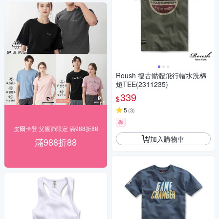
Roush 復古骷髏飛行帽水洗棉
短TEE(2311235)
339
$
5
(
3
)
券
皮爾卡登 父親節限定 滿988折88
加入購物車
滿988折88