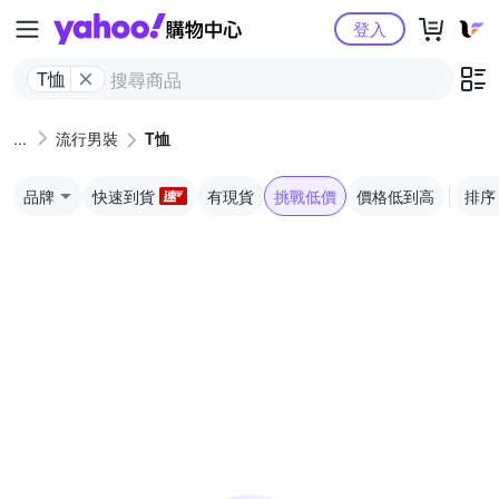
Yahoo購物中心
登入
T恤
流行男裝
T恤
品牌
快速到貨
有現貨
挑戰低價
價格低到高
排序