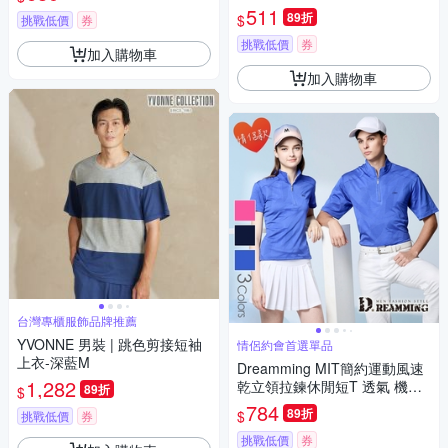
511
89折
$
挑戰低價
券
挑戰低價
券
加入購物車
加入購物車
台灣專櫃服飾品牌推薦
YVONNE 男裝 | 跳色剪接短袖
情侶約會首選單品
上衣-深藍M
Dreamming MIT簡約運動風速
1,282
乾立領拉鍊休閒短T 透氣 機能-
89折
$
共三色
784
89折
$
挑戰低價
券
挑戰低價
券