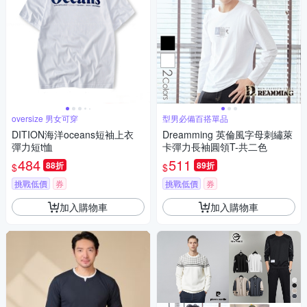
oversize 男女可穿
型男必備百搭單品
DITION海洋oceans短袖上衣
Dreamming 英倫風字母刺繡萊
彈力短t恤
卡彈力長袖圓領T-共二色
484
511
88折
89折
$
$
挑戰低價
券
挑戰低價
券
加入購物車
加入購物車