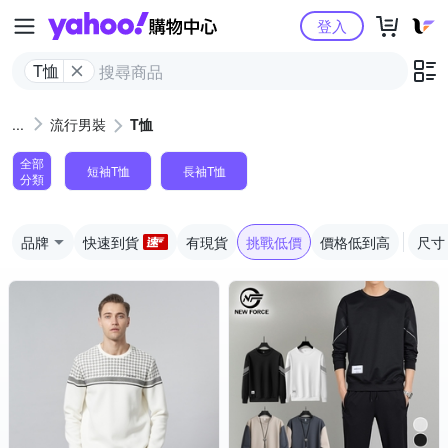
Yahoo購物中心
登入
T恤
流行男裝
T恤
全部
短袖T恤
長袖T恤
分類
品牌
快速到貨
有現貨
挑戰低價
價格低到高
尺寸