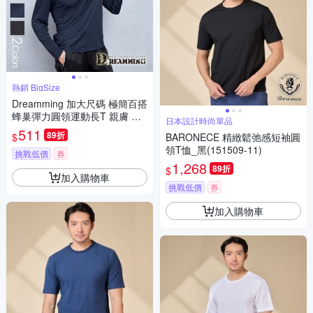
熱銷 BigSize
Dreamming 加大尺碼 極簡百搭
蜂巢彈力圓領運動長T 親膚 涼
日本設計時尚單品
感 透氣-共二色
511
89折
$
BARONECE 精緻鬆弛感短袖圓
領T恤_黑(151509-11)
挑戰低價
券
1,268
89折
$
加入購物車
挑戰低價
券
加入購物車