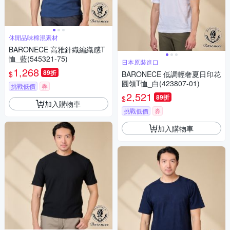
休閒品味棉混素材
BARONECE 高雅針織編織感T
恤_藍(545321-75)
日本原裝進口
1,268
89折
$
BARONECE 低調輕奢夏日印花
圓領T恤_白(423807-01)
挑戰低價
券
2,521
89折
$
加入購物車
挑戰低價
券
加入購物車