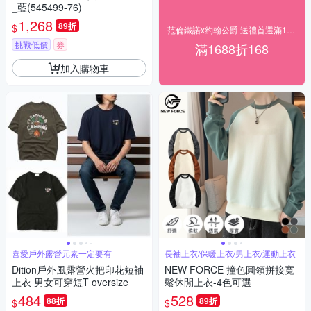
_藍(545499-76)
1,268
89折
$
范倫鐵諾x約翰公爵 送禮首選滿1688現折168
挑戰低價
券
滿1688折168
加入購物車
喜愛戶外露營元素一定要有
長袖上衣/保暖上衣/男上衣/運動上衣
Dition戶外風露營火把印花短袖
NEW FORCE 撞色圓領拼接寬
上衣 男女可穿短T oversize
鬆休閒上衣-4色可選
484
528
88折
89折
$
$