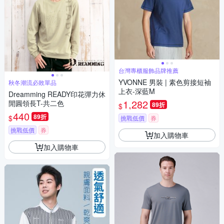
台灣專櫃服飾品牌推薦
YVONNE 男裝 | 素色剪接短袖
秋冬潮流必敗單品
上衣-深藍M
Dreamming READY印花彈力休
1,282
閒圓領長T-共二色
89折
$
440
89折
$
挑戰低價
券
挑戰低價
券
加入購物車
加入購物車