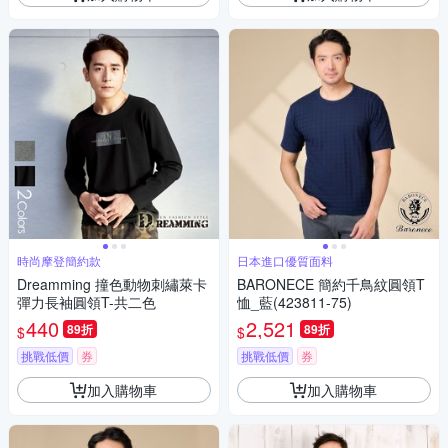
時尚摩登簡約款
日本進口優質面料
Dreamming 撞色動物刺繡萊卡
BARONECE 簡約千鳥紋圓領T
彈力長袖圓領T-共二色
恤_藍(423811-75)
440
2,521
89折
89折
$
$
挑戰低價
券
挑戰低價
券
加入購物車
加入購物車