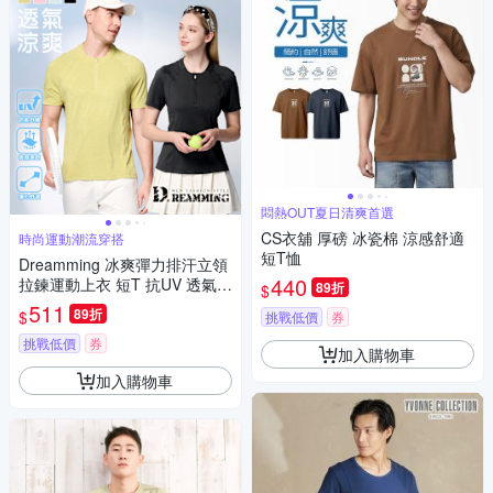
悶熱OUT夏日清爽首選
CS衣舖 厚磅 冰瓷棉 涼感舒適
時尚運動潮流穿搭
短T恤
Dreamming 冰爽彈力排汗立領
440
拉鍊運動上衣 短T 抗UV 透氣-
89折
$
共四色
511
89折
$
挑戰低價
券
挑戰低價
券
加入購物車
加入購物車