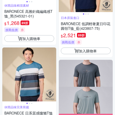
休閒品味棉混素材
BARONECE 高雅針織編織感T
恤_黑(545321-01)
日本原裝進口
1,268
89折
$
BARONECE 低調輕奢夏日印花
圓領T恤_藍(423807-75)
挑戰低價
券
2,521
89折
$
加入購物車
挑戰低價
券
加入購物車
休閒品味完美剪裁
BARONECE 日系質感慵懶T恤