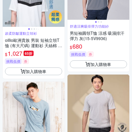
舒適涼爽吸排彈力功能紗
男短袖圓領T恤 涼感 吸濕排汗
超柔防皺運動立領衫
彈力 灰(15-5V9936)
oillio歐洲貴族 男裝 短袖立領T
680
恤 (有大尺碼) 運動衫 天絲棉 透
$
氣吸濕排汗 彈力防皺 白色 法國
1,027
65折
$
挑戰低價
券
品牌
挑戰低價
券
加入購物車
加入購物車