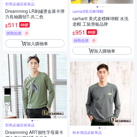
型男必備百搭單品
Dreamming LR刺繡燙金萊卡彈
carhartt美式棒球帽
力長袖圓領T-共二色
carhartt 美式皮標棒球帽 水洗
511
老帽 工裝滑板品牌
89折
$
951
89折
$
挑戰低價
券
挑戰低價
券
加入購物車
加入購物車
型男必備百搭單品
Dreamming ART個性字母萊卡
秋冬潮流必敗單品