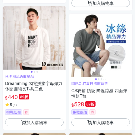
加入購物車
秋冬潮流必敗單品
Dreamming 閃電拼接字母彈力
悶熱OUT夏日清爽首選
休閒圓領長T-共二色
CS衣舖 頂級 降溫涼感 四面彈
440
性短T恤
89折
$
528
89折
$
5
(
1
)
挑戰低價
券
挑戰低價
券
加入購物車
加入購物車