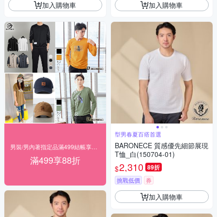
加入購物車
加入購物車
型男春夏百搭首選
BARONECE 質感優先細節展現
男裝/男內著指定品滿499結帳享88折
T恤_白(150704-01)
滿499享88折
2,310
89折
$
挑戰低價
券
加入購物車