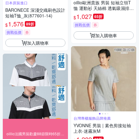
oillio歐洲貴族 男裝 短袖立領T
日本原裝進口
恤 運動衫 天絲棉 透氣吸濕排汗
BARONECE 深淺交織刷色設計
彈力防皺 黑色 法國品牌
1,027
短袖T恤_灰(877601-14)
65折
$
1,576
89折
$
挑戰低價
券
挑戰低價
券
加入購物車
加入購物車
台灣專櫃服飾品牌推薦
YVONNE 男裝 | 素色剪接短袖
上衣-迷霧灰M
oillio法國男裝歡慶88節限時65折，送好禮