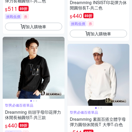
彈力長袖圓領T-共二色
Dreamming INSIST印花彈力休
511
閒圓領長T-共二色
89折
$
440
89折
$
挑戰低價
券
挑戰低價
券
加入購物車
加入購物車
型男必備百搭單品
Dreamming 街頭字母印花彈力
型男必備百搭單品
休閒長袖圓領T-共三款
Dreamming 素面百搭立體字母
440
彈力圓領休閒長T 大學T-白色
89折
$