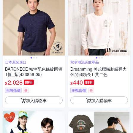
日本原裝進口
秋冬潮流必敗單品
BARONECE 知性配色條紋圓領
Dreamming 美式標幟刺繡彈力
T恤_紫(423859-05)
休閒圓領長T-共二色
2,028
440
89折
89折
$
$
挑戰低價
券
挑戰低價
券
加入購物車
加入購物車