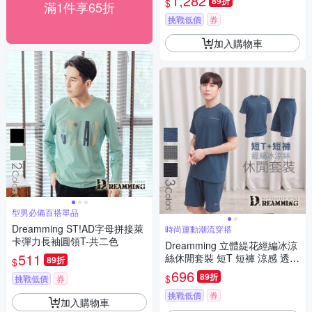
1,282
89折
$
滿1件享65折
挑戰低價
券
加入購物車
型男必備百搭單品
Dreamming ST!AD字母拼接萊
時尚運動潮流穿搭
卡彈力長袖圓領T-共二色
Dreamming 立體緹花經編冰涼
511
絲休閒套裝 短T 短褲 涼感 透
89折
$
氣-共三色
696
89折
$
挑戰低價
券
挑戰低價
券
加入購物車