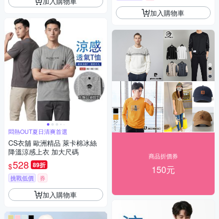
加入購物車
加入購物車
悶熱OUT夏日清爽首選
CS衣舖 歐洲精品 萊卡棉冰絲
降溫涼感上衣 加大尺碼
商品折價券
528
89折
$
150元
挑戰低價
券
加入購物車