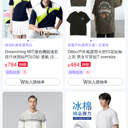
情侶約會首選單品
喜愛戶外露營元素一定要有
Dreamming MIT撞色機能速乾
Dition戶外風露營火把印花短袖
排汗休閒短POLO衫 透氣 涼感-
上衣 男女可穿短T oversize
共二色
784
484
89折
88折
$
$
挑戰低價
券
挑戰低價
券
加入購物車
加入購物車