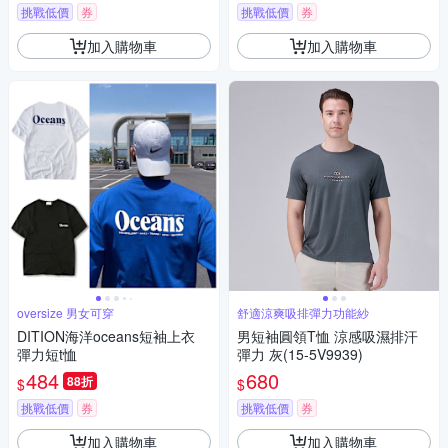
挑戰低價
券
挑戰低價
券
加入購物車
加入購物車
oversize 男女可穿
舒適涼爽吸排彈力功能紗
DITION海洋oceans短袖上衣
男短袖圓領T恤 涼感吸濕排汗
彈力短t恤
彈力 灰(15-5V9939)
484
680
88折
$
$
挑戰低價
券
挑戰低價
券
加入購物車
加入購物車