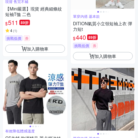
現貨 售完不補
【Mini嚴選】現貨 經典細條紋
短袖T恤 二色
單穿內搭 基本款
511
89折
$
DITION氣質小立領短袖上衣 彈
力短t
4
(
1
)
440
89折
$
挑戰低價
券
挑戰低價
券
加入購物車
加入購物車
有效降低體感溫度