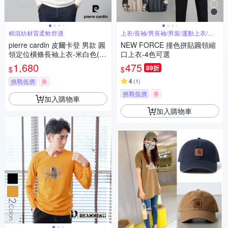
棉混紡材質柔軟舒適
上衣/長袖/男長袖/男裝/運動上衣/圓
領
pierre cardin 皮爾卡登 男款 圓
NEW FORCE 撞色拼貼圓領縮
領定位橫條長袖上衣-米白色(52
口上衣-4色可選
45211-91)
1,680
475
89折
$
$
4
挑戰低價
券
(
1
)
挑戰低價
券
加入購物車
加入購物車