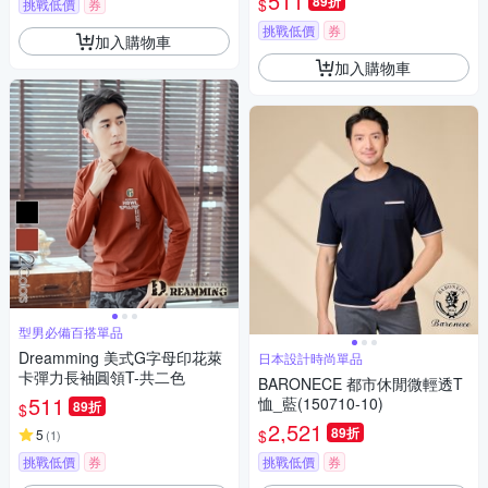
511
89折
$
挑戰低價
券
挑戰低價
券
加入購物車
加入購物車
型男必備百搭單品
Dreamming 美式G字母印花萊
日本設計時尚單品
卡彈力長袖圓領T-共二色
BARONECE 都市休閒微輕透T
511
恤_藍(150710-10)
89折
$
2,521
89折
$
5
(
1
)
挑戰低價
券
挑戰低價
券