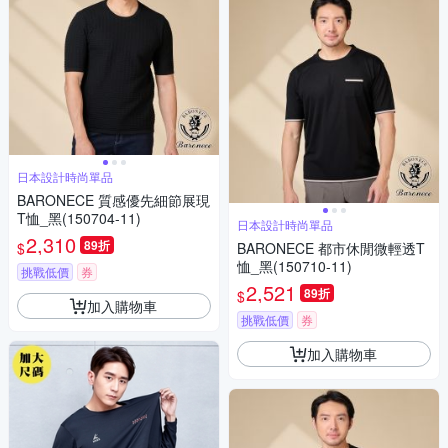
日本設計時尚單品
BARONECE 質感優先細節展現
T恤_黑(150704-11)
日本設計時尚單品
2,310
89折
$
BARONECE 都市休閒微輕透T
恤_黑(150710-11)
挑戰低價
券
2,521
89折
$
加入購物車
挑戰低價
券
加入購物車