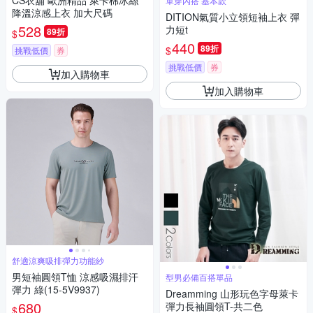
CS衣舖 歐洲精品 萊卡棉冰絲
單穿內搭 基本款
降溫涼感上衣 加大尺碼
DITION氣質小立領短袖上衣 彈
528
力短t
89折
$
440
89折
$
挑戰低價
券
挑戰低價
券
加入購物車
加入購物車
舒適涼爽吸排彈力功能紗
男短袖圓領T恤 涼感吸濕排汗
型男必備百搭單品
彈力 綠(15-5V9937)
Dreamming 山形玩色字母萊卡
680
彈力長袖圓領T-共二色
$