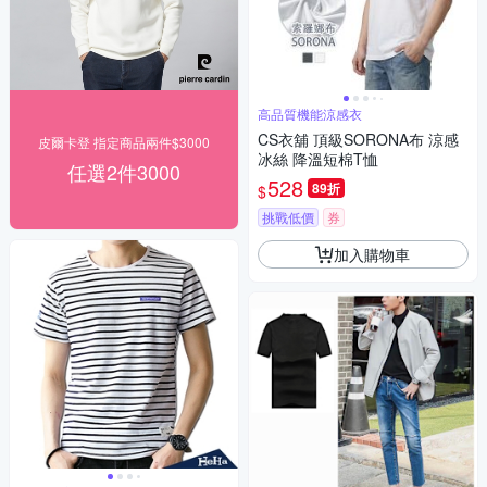
高品質機能涼感衣
CS衣舖 頂級SORONA布 涼感
皮爾卡登 指定商品兩件$3000
冰絲 降溫短棉T恤
任選2件3000
528
89折
$
挑戰低價
券
加入購物車