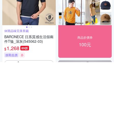
休閒品味完美剪裁
BARONECE 日系質感生活假兩
商品折價券
件T恤_深灰(545062-03)
100元
1,268
89折
$
挑戰低價
券
加入購物車