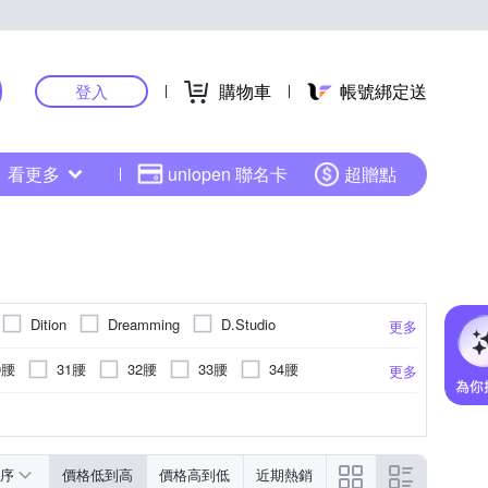
購物車
帳號綁定送
登入
看更多
uniopen 聯名卡
超贈點
Dition
Dreamming
D.Studio
更多
ModaCore 摩達客
moz 瑞典
Mini 嚴選
0腰
31腰
32腰
33腰
34腰
更多
OBERTA 諾貝達
Roush
TengYue
6XL以上
2L(實際約L)
3L(實際約XL)
彩
襯衫
點點
帽T
水洗刷色
工作褲
連帽
毛衣
更多
序
價格低到高
價格高到低
近期熱銷