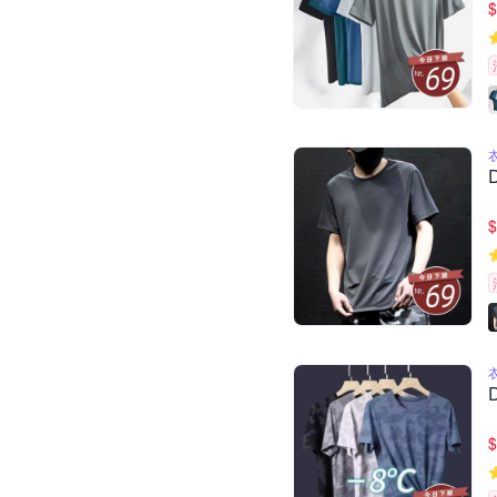
$
$
$