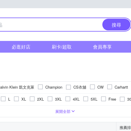
搜尋
必逛好店
刷卡/超取
會員專享
alvin Klein 凱文克萊
CS衣舖
Champion
CW
Carhartt
Heart:W 新職人
Heha
KISSDIAMOND
Minidesign
3
L
XL
2XL
3XL
4XL
5XL
Free
oillio 歐洲貴族
pierre cardin 皮爾卡登
per-pcs 派彼仕
R
38腰
39腰
40腰
41腰
42腰以上
LL
F
無袖T恤)
圖騰/塗鴉
五分袖
合身窄版
造型上衣
刺繡
寬版
條紋
寬褲
直筒
格紋
POLO衫
長版
拼接
一般版型
小可愛
動物紋
針織衫
迷
展開全部
 以旺傢飾
米蘭精品
其他品牌
ZENO
套
推薦排