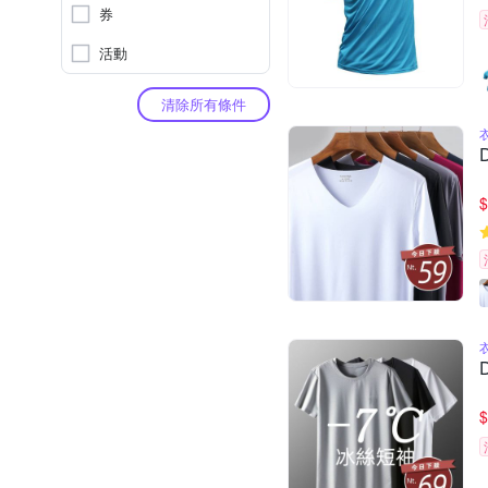
券
活動
清除所有條件
$
$