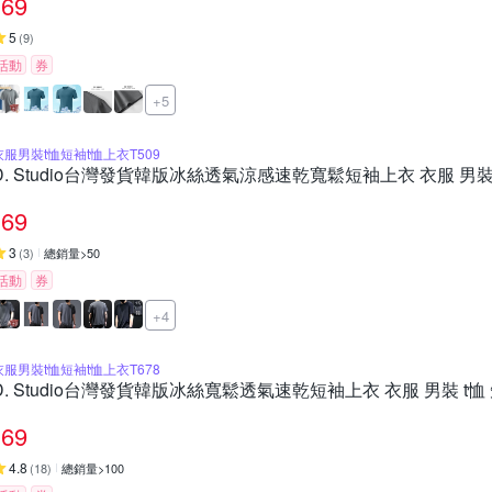
69
5
(
9
)
活動
券
+5
衣服男裝t恤短袖t恤上衣T509
D. Studio台灣發貨韓版冰絲透氣涼感速乾寬鬆短袖上衣 衣服 男裝 t
69
3
(
3
)
總銷量>50
活動
券
+4
衣服男裝t恤短袖t恤上衣T678
D. Studio台灣發貨韓版冰絲寬鬆透氣速乾短袖上衣 衣服 男裝 t恤 
69
4.8
(
18
)
總銷量>100