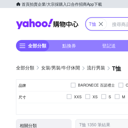
首頁
拍賣
企業/大宗採購入口
合作招商
App下載
Yahoo購物中心
T恤
全部分類
點換券
登記送
T恤
女裝/男裝/牛仔休閒
流行男裝
BARONECE 百諾禮士
C
品牌
G+ 居家
Hush Puppies
XXS
XS
S
M
尺寸
品牌名稱
NEW FORCE
NoMorre
35腰
36腰
37腰
素色
T恤
正常版型
春夏
短袖
長袖Ｔ恤
印花
秋冬
長袖
寬版over size
文字
四季
無袖
背心(
顏色
風格元素
款式
版型
適穿季節
袖長
YVONNE
United Athle
4L(實際約2L)
休閒褲
大衣
連帽外
T恤 1350 筆結果
相關分類