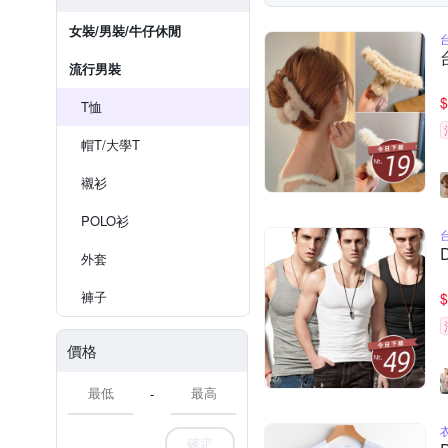
女裝/男裝/牛仔休閒
流行男裝
$
T恤
帽T/大學T
襯衫
POLO衫
外套
褲子
$
價格
-
確定