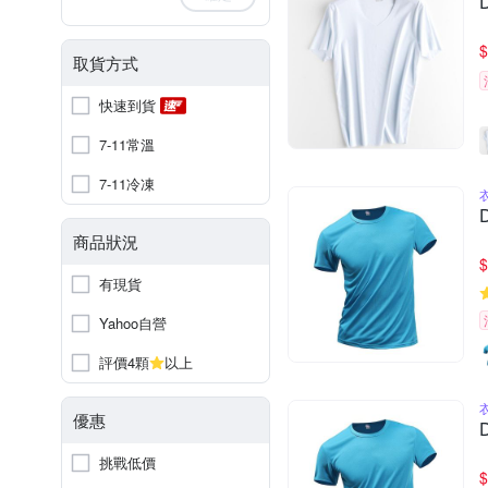
$
取貨方式
快速到貨
7-11常溫
7-11冷凍
商品狀況
$
有現貨
Yahoo自營
評價4顆
以上
優惠
挑戰低價
$