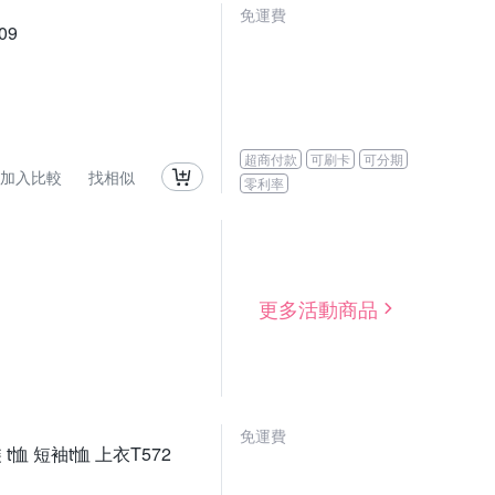
免運費
09
超商付款
可刷卡
可分期
加入比較
找相似
零利率
更多活動商品
免運費
恤 短袖t恤 上衣T572