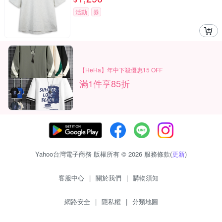
活動
券
【HeHa】年中下殺優惠15 OFF
滿1件享85折
Yahoo台灣電子商務 版權所有 © 2026 服務條款(
更新
)
客服中心
|
關於我們
|
購物須知
網路安全
|
隱私權
|
分類地圖