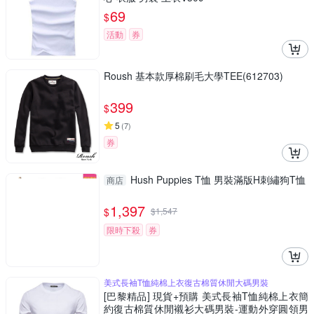
69
$
活動
券
Roush 基本款厚棉刷毛大學TEE(612703)
399
$
5
(
7
)
券
Hush Puppies T恤 男裝滿版H刺繡狗T恤
商店
1,397
$
$
1,547
限時下殺
券
美式長袖T恤純棉上衣復古棉質休閒大碼男裝
[巴黎精品] 現貨+預購 美式長袖T恤純棉上衣簡
約復古棉質休閒襯衫大碼男裝-運動外穿圓領男