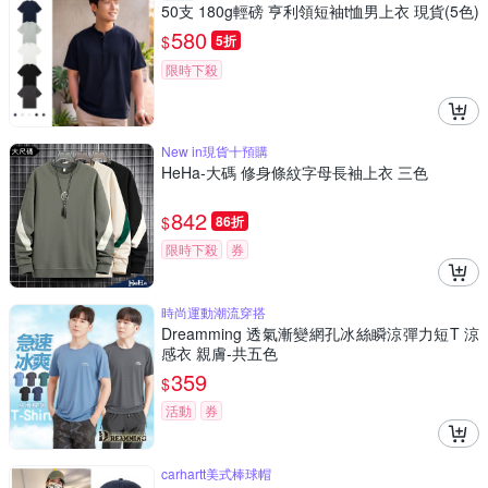
50支 180g輕磅 亨利領短袖t恤男上衣 現貨(5色)
親膚低敏 輕盈透氣
580
$
5折
限時下殺
New in現貨十預購
HeHa-大碼 修身條紋字母長袖上衣 三色
842
$
86折
限時下殺
券
時尚運動潮流穿搭
Dreamming 透氣漸變網孔冰絲瞬涼彈力短T 涼
感衣 親膚-共五色
359
$
活動
券
carhartt美式棒球帽