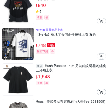
840
$
已售完
5
活動
券
New in 夏裝新品上市
【HeHa】藍塊字母假兩件短袖上衣 五色
748
$
85折
限時下殺
券
Hush Puppies 上衣 男裝斜紋緹花刺繡狗
商店
五分袖上衣
1,548
$
活動
券
Roush 美式多貼布雲霧刷毛大學Tee(2511509)