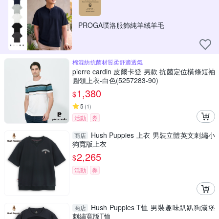
PROGA璞洛服飾純羊絨羊毛
棉混紡抗菌材質柔舒適透氣
pierre cardin 皮爾卡登 男款 抗菌定位橫條短袖
圓領上衣-白色(5257283-90)
1,380
$
5
(
1
)
活動
券
Hush Puppies 上衣 男裝立體英文刺繡小
商店
狗寬版上衣
2,265
$
活動
券
Hush Puppies T恤 男裝趣味趴趴狗漢堡
商店
刺繡寬版T恤