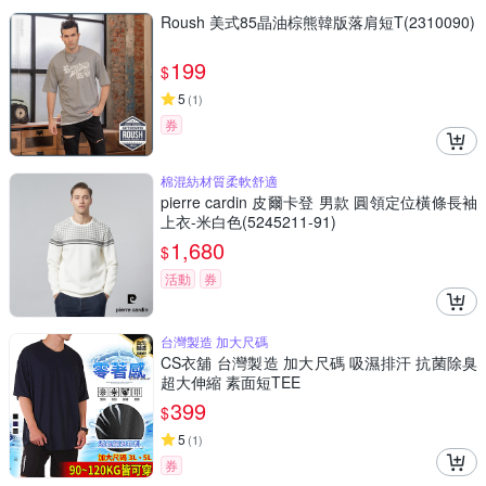
Roush 美式85晶油棕熊韓版落肩短T(2310090)
199
$
5
(
1
)
券
棉混紡材質柔軟舒適
pierre cardin 皮爾卡登 男款 圓領定位橫條長袖
上衣-米白色(5245211-91)
1,680
$
活動
券
台灣製造 加大尺碼
CS衣舖 台灣製造 加大尺碼 吸濕排汗 抗菌除臭
超大伸縮 素面短TEE
399
$
5
(
1
)
券