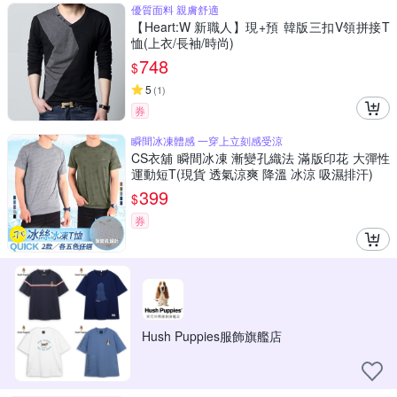
優質面料 親膚舒適
【Heart:W 新職人】現+預 韓版三扣V領拼接T
恤(上衣/長袖/時尚)
748
$
5
(
1
)
券
瞬間冰凍體感 一穿上立刻感受涼
CS衣舖 瞬間冰凍 漸變孔織法 滿版印花 大彈性
運動短T(現貨 透氣涼爽 降溫 冰涼 吸濕排汗)
399
$
券
Hush Puppies服飾旗艦店