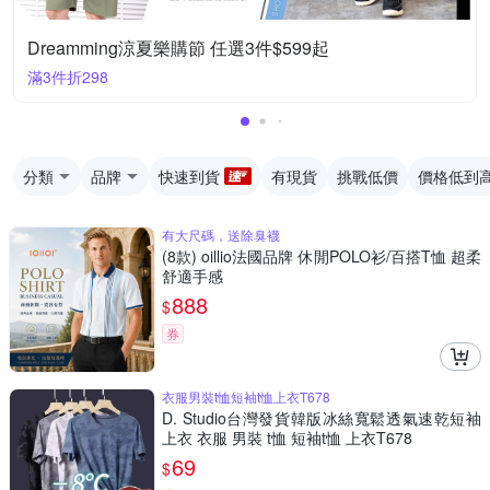
Dreamming涼夏樂購節 任選3件$599起
滿3件折298
分類
品牌
快速到貨
有現貨
挑戰低價
價格低到
有大尺碼，送除臭襪
(8款) oillio法國品牌 休閒POLO衫/百搭T恤 超柔
舒適手感
888
$
券
衣服男裝t恤短袖t恤上衣T678
D. Studio台灣發貨韓版冰絲寬鬆透氣速乾短袖
上衣 衣服 男裝 t恤 短袖t恤 上衣T678
69
$