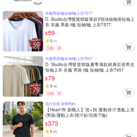
衣服男裝t恤短袖t恤上衣T577
D. Studio台灣發貨韓版薄款V領冰絲無痕短袖上
衣 衣服 男裝 t恤 短袖t恤 上衣T577
59
$
5
(
1
)
活動
券
衣服男裝t恤短袖t恤上衣T657
D. Studio台灣發貨韓版夏季薄款經典百搭男生
短袖上衣 衣服 男裝 t恤 短袖t恤 上衣T657
79
$
5
(
4
)
活動
券
流行百搭 休閒簡約
【Heart:W 新職人】現+預 運動排汗透氣上衣
(男裝/運動上衣/排汗衫/百搭/T恤)
373
$
5
(
4
)