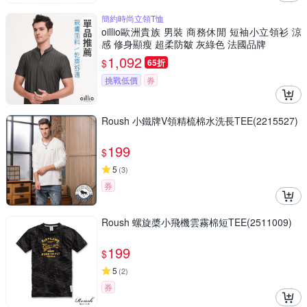
簡約時尚立領T恤
oillio歐洲貴族 男裝 商務休閒 短袖小立領衫 涼
感 修身顯瘦 超柔防皺 灰綠色 法國品牌
1,092
$
65折
挑戰低價
券
Roush 小鐵牌V領精梳棉水洗長TEE(2215527)
199
$
5
(
3
)
券
Roush 螺旋槳小飛機雲霧棉短TEE(2511009)
199
$
5
(
2
)
券