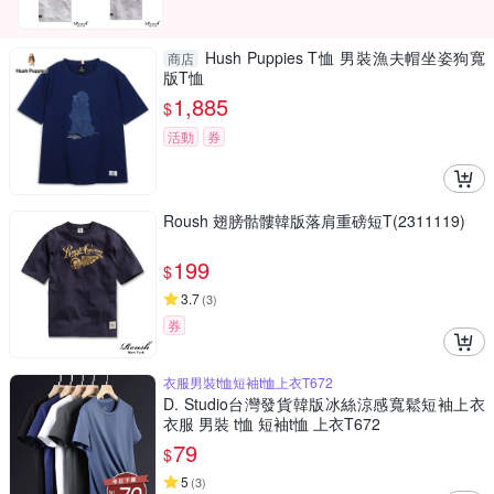
Hush Puppies T恤 男裝漁夫帽坐姿狗寬
商店
版T恤
1,885
$
活動
券
Roush 翅膀骷髏韓版落肩重磅短T(2311119)
199
$
3.7
(
3
)
券
衣服男裝t恤短袖t恤上衣T672
D. Studio台灣發貨韓版冰絲涼感寬鬆短袖上衣
衣服 男裝 t恤 短袖t恤 上衣T672
79
$
5
(
3
)