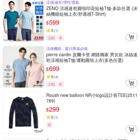
涼感/速乾/彈性/透氣
ZENO 涼感速乾圓領印花短袖T恤‧多款任選 (冰
絲機能短袖上衣/舒適感T-Shirt)
599
$
5
(
1
)
活動
券
涼感機能，夏日降溫必備
pierre cardin 皮爾卡登 網路獨家 男女款 冰絲速
乾涼感短袖T恤/運動圓領上衣(多色任選)
699
$
5
(
4
)
活動
券
Roush new balloon NR小logo設計長TEE(2511
789)
299
$
5
(
1
)
券