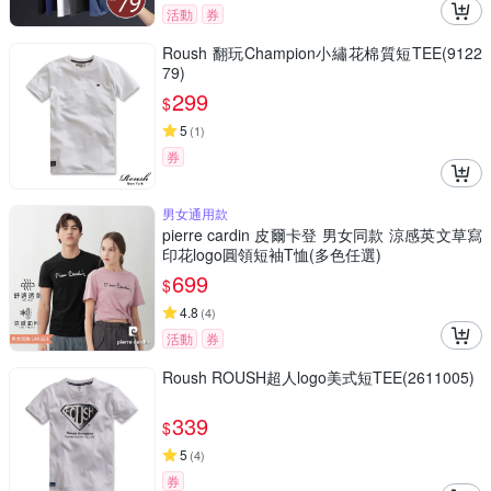
活動
券
Roush 翻玩Champion小繡花棉質短TEE(9122
79)
299
$
5
(
1
)
券
男女通用款
pierre cardin 皮爾卡登 男女同款 涼感英文草寫
印花logo圓領短袖T恤(多色任選)
699
$
4.8
(
4
)
活動
券
Roush ROUSH超人logo美式短TEE(2611005)
339
$
5
(
4
)
券