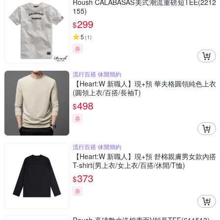
Roush CALABASAS美式潮流重磅短TEE(2212
155)
299
$
5
(
1
)
券
流行百搭 休閒簡約
【Heart:W 新職人】現+預 華夫格圓領純色上衣
(圓領上衣/百搭/長袖T)
498
$
券
流行百搭 休閒簡約
【Heart:W 新職人】現+預 舒棉親膚男女款內搭
T-shirt(男上衣/女上衣/百搭/休閒/T恤)
373
$
券