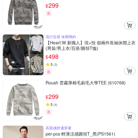
299
$
券
流行百搭 休閒簡約
【Heart:W 新職人】現+預 假兩件長袖休閒上衣
(男裝/男上衣/百搭/圓領T恤)
498
$
5
(
3
)
券
Roush 雲霧厚棉毛刷毛大學TEE (610768)
299
$
5
(
4
)
券
高質感舒適穿著
per-pcs 輕薄涼感圓領T_黑(PS1561)