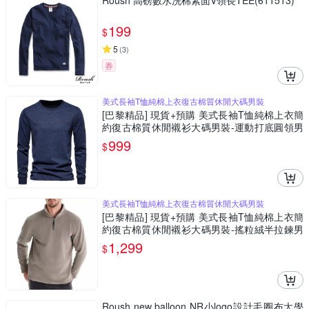
Roush 高磅數水洗棉素面V領長TEE(611513)
199
$
5
(
3
)
券
美式長袖T恤純棉上衣復古棉質休閒大碼男裝
[巴黎精品] 現貨+預購 美式長袖T恤純棉上衣簡
約復古棉質休閒襯衫大碼男裝-運動打底圓領男
上衣4色a1kz56
999
$
美式長袖T恤純棉上衣復古棉質休閒大碼男裝
[巴黎精品] 現貨+預購 美式長袖T恤純棉上衣簡
約復古棉質休閒襯衫大碼男裝-搖粒絨半拉鍊男
上衣8色a1kz12
1,299
$
Roush new balloon NR小logo設計毛圈布大學