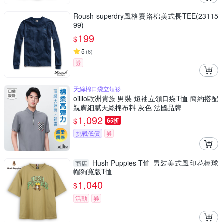
Roush superdry風格賽洛棉美式長TEE(23115
99)
199
$
5
(
6
)
券
天絲棉口袋立領衫
oillio歐洲貴族 男裝 短袖立領口袋T恤 簡約搭配
親膚細膩天絲棉布料 灰色 法國品牌
1,092
$
65折
挑戰低價
券
Hush Puppies T恤 男裝美式風印花棒球
商店
帽狗寬版T恤
1,040
$
活動
券