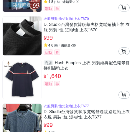
4.8
(
18
)
總銷量>100
活動
券
衣服男裝t恤短袖t恤上衣T670
D. Studio台灣發貨韓版華夫格寬鬆短袖上衣 衣
服 男裝 t恤 短袖t恤 上衣T670
99
$
4.6
(
6
)
總銷量>50
活動
券
Hush Puppies 上衣 男裝經典配色織帶拼
商店
接刺繡狗上衣
1,640
$
活動
券
衣服男裝t恤短袖t恤上衣T677
D. Studio台灣發貨韓版寬鬆舒適紋路短袖上衣
衣服 男裝 t恤 短袖t恤 上衣T677
99
$