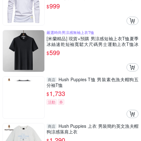
上衣7色a1kz11
999
$
嚴選時尚男涼感無袖上衣T恤
[米蘭精品] 現貨+預購 男涼感短袖上衣T恤夏季
冰絲速乾短袖寬鬆大尺碼男士運動上衣T恤冰
感-男裝7色74lg1
599
$
Hush Puppies T恤 男裝素色漁夫帽狗五
商店
分袖T恤
1,733
$
活動
券
Hush Puppies 上衣 男裝簡約英文漁夫帽
商店
狗涼感落肩上衣
1,290
$