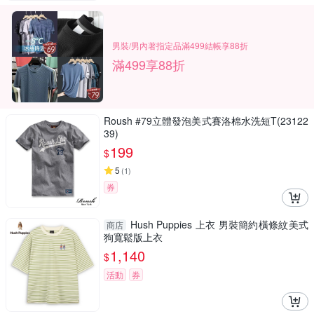
男裝/男內著指定品滿499結帳享88折
滿499享88折
Roush #79立體發泡美式賽洛棉水洗短T(23122
39)
199
$
5
(
1
)
券
Hush Puppies 上衣 男裝簡約橫條紋美式
商店
狗寬鬆版上衣
1,140
$
活動
券