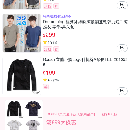
活動
券
時尚運動潮流穿搭
Dreamming 輕薄冰絲瞬涼吸濕速乾彈力短T 涼
感衣 字母-共六色
299
$
4.9
(
5
)
活動
券
Roush 立體小獅Logo精梳棉V領長TEE(201053
5)
199
$
4.7
(
23
)
券
ROUSH美式夏季超人氣商品 均一下殺$166起
滿899大優惠