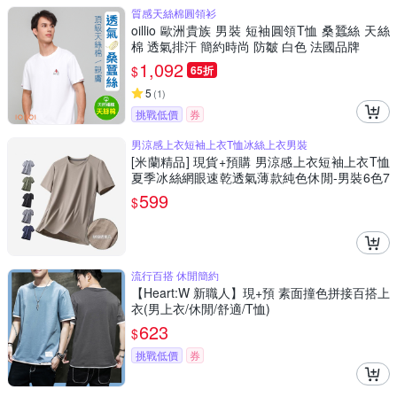
質感天絲棉圓領衫
oillio 歐洲貴族 男裝 短袖圓領T恤 桑蠶絲 天絲
棉 透氣排汗 簡約時尚 防皺 白色 法國品牌
1,092
$
65折
5
(
1
)
挑戰低價
券
男涼感上衣短袖上衣T恤冰絲上衣男裝
[米蘭精品] 現貨+預購 男涼感上衣短袖上衣T恤
夏季冰絲網眼速乾透氣薄款純色休閒-男裝6色7
4lg4
599
$
流行百搭 休閒簡約
【Heart:W 新職人】現+預 素面撞色拼接百搭上
衣(男上衣/休閒/舒適/T恤)
623
$
挑戰低價
券