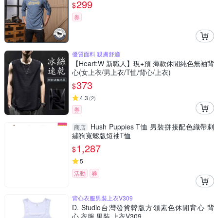
299
$
券
優質面料 親膚舒適
【Heart:W 新職人】現+預 薄款休閒純色無袖背
心(女上衣/男上衣/T恤/背心/上衣)
373
$
4.3
(
2
)
券
Hush Puppies T恤 男裝拼接配色織帶刺
商店
繡狗寬鬆版短袖T恤
1,287
$
5
活動
券
背心衣服男裝上衣V309
D. Studio台灣發貨韓版方領素色休閒背心 背
心 衣服 男裝 上衣V309