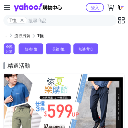
Yahoo購物中心
登入
T恤
流行男裝
T恤
全部
短袖T恤
長袖T恤
無袖/背心
分類
精選活動