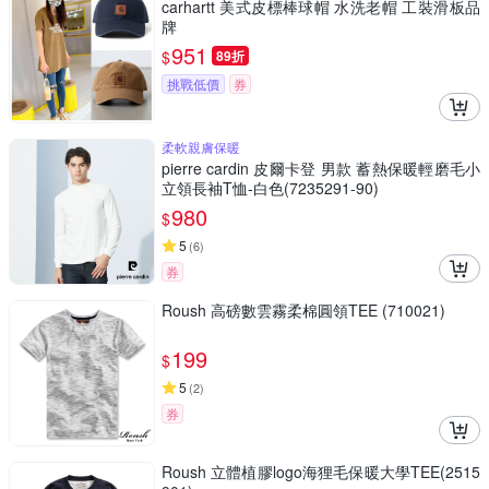
carhartt 美式皮標棒球帽 水洗老帽 工裝滑板品
牌
951
$
89折
挑戰低價
券
柔軟親膚保暖
pierre cardin 皮爾卡登 男款 蓄熱保暖輕磨毛小
立領長袖T恤-白色(7235291-90)
980
$
5
(
6
)
券
Roush 高磅數雲霧柔棉圓領TEE (710021)
199
$
5
(
2
)
券
Roush 立體植膠logo海狸毛保暖大學TEE(2515