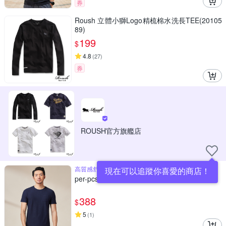
券
Roush 立體小獅Logo精梳棉水洗長TEE(20105
89)
199
$
4.8
(
27
)
券
ROUSH官方旗艦店
高質感舒適穿著
現在可以追蹤你喜愛的商店！
per-pcs 棉料透氣素色圓領T_藍黑(PS1566)
388
$
5
(
1
)