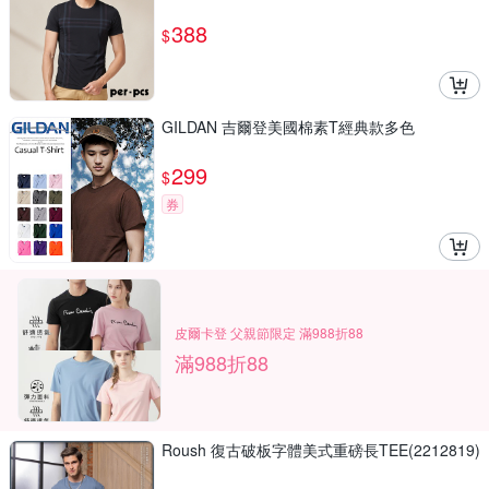
388
$
GILDAN 吉爾登美國棉素T經典款多色
299
$
券
皮爾卡登 父親節限定 滿988折88
滿988折88
Roush 復古破板字體美式重磅長TEE(2212819)