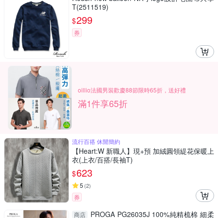
T(2511519)
299
$
券
oillio法國男裝歡慶88節限時65折，送好禮
滿1件享65折
流行百搭 休閒簡約
【Heart:W 新職人】現+預 加絨圓領緹花保暖上
衣(上衣/百搭/長袖T)
623
$
5
(
2
)
券
PROGA PG26035J 100%純精梳棉 細柔
商店