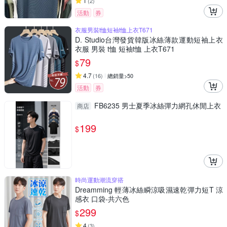
1
(
2
)
活動
券
衣服男裝t恤短袖t恤上衣T671
D. Studio台灣發貨韓版冰絲薄款運動短袖上衣
衣服 男裝 t恤 短袖t恤 上衣T671
79
$
4.7
(
16
)
總銷量>50
活動
券
FB6235 男士夏季冰絲彈力網孔休閒上衣
商店
199
$
時尚運動潮流穿搭
Dreamming 輕薄冰絲瞬涼吸濕速乾彈力短T 涼
感衣 口袋-共六色
299
$
4
(
3
)