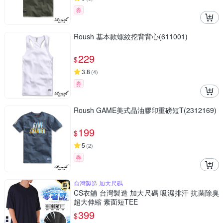
券
Roush 基本款螺紋挖背背心(611001)
229
$
3.8
(
4
)
券
Roush GAME美式晶油膠印重磅短T(2312169)
199
$
5
(
2
)
券
台灣製造 加大尺碼
CS衣舖 台灣製造 加大尺碼 吸濕排汗 抗菌除臭
超大伸縮 素面短TEE
399
$