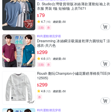
D. Studio台灣發貨韓版冰絲薄款運動短袖上衣
衣服 男裝 t恤 短袖t恤 上衣T671
79
$
4.7
(
16
)
總銷量>50
活動
券
時尚運動潮流穿搭
Dreamming 冰絲瞬涼吸濕速乾彈力圓領短T 涼
感衣-共六色
299
$
4.6
(
37
)
總銷量>50
活動
券
Roush 翻玩Champion小繡花重磅厚棉長TEE(9
12505)
299
$
4.8
(
12
)
總銷量>50
券
時尚運動潮流穿搭