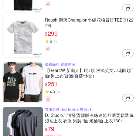
券
Roush 翻玩Champion小繡花棉質短TEE(9122
79)
299
$
5
(
1
)
券
優質面料 親膚舒適
【Heart:W 新職人】現+預 潮流英文印花圓領T
恤(男上衣/舒適/百搭/休閒)
251
$
4.3
(
9
)
券
衣服男裝t恤短袖t恤上衣T601
D. Studio台灣發貨韓版冰絲速乾舒適寬鬆透氣
短袖上衣 衣服 男裝 t恤 短袖t恤 上衣T601
79
$