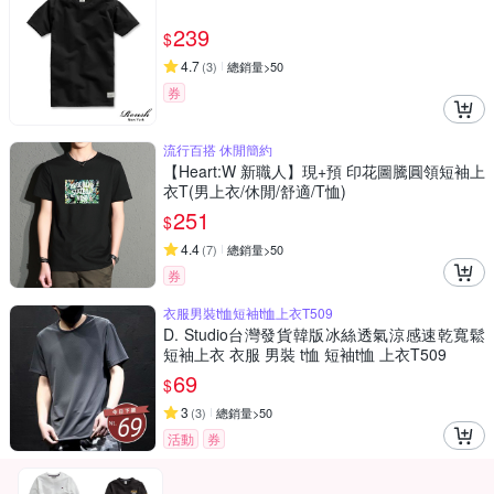
239
$
4.7
(
3
)
總銷量>50
券
流行百搭 休閒簡約
【Heart:W 新職人】現+預 印花圖騰圓領短袖上
衣T(男上衣/休閒/舒適/T恤)
251
$
4.4
(
7
)
總銷量>50
券
衣服男裝t恤短袖t恤上衣T509
D. Studio台灣發貨韓版冰絲透氣涼感速乾寬鬆
短袖上衣 衣服 男裝 t恤 短袖t恤 上衣T509
69
$
3
(
3
)
總銷量>50
活動
券