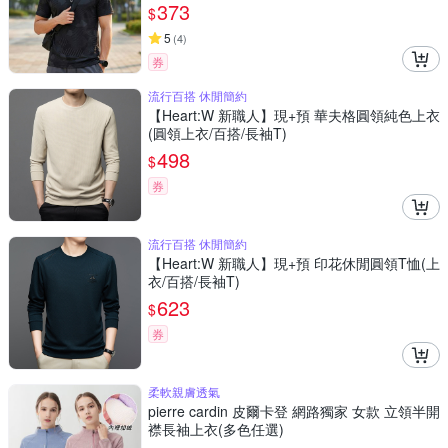
373
$
5
(
4
)
券
流行百搭 休閒簡約
【Heart:W 新職人】現+預 華夫格圓領純色上衣
(圓領上衣/百搭/長袖T)
498
$
券
流行百搭 休閒簡約
【Heart:W 新職人】現+預 印花休閒圓領T恤(上
衣/百搭/長袖T)
623
$
券
柔軟親膚透氣
pierre cardin 皮爾卡登 網路獨家 女款 立領半開
襟長袖上衣(多色任選)