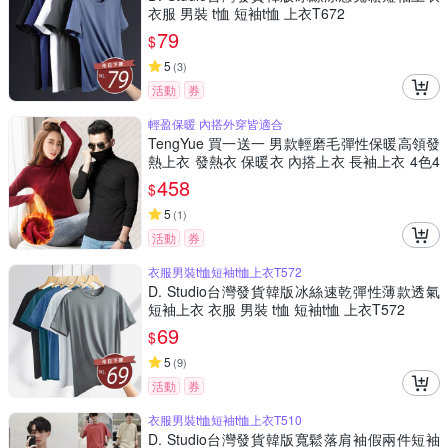
衣服 男裝 t恤 短袖t恤 上衣T672
79
$
5
(
3
)
活動
券
輕盈保暖 內搭外穿皆適合
TengYue 買一送一 男款輕磨毛彈性保暖高領發
熱上衣 發熱衣 保暖衣 內搭上衣 長袖上衣 4色4
尺寸
458
$
5
(
1
)
活動
券
衣服男裝t恤短袖t恤上衣T572
D. Studio台灣發貨韓版冰絲速乾彈性薄款透氣
短袖上衣 衣服 男裝 t恤 短袖t恤 上衣T572
69
$
5
(
9
)
活動
券
衣服男裝t恤短袖t恤上衣T510
D. Studio台灣發貨韓版寬鬆落肩袖假兩件短袖