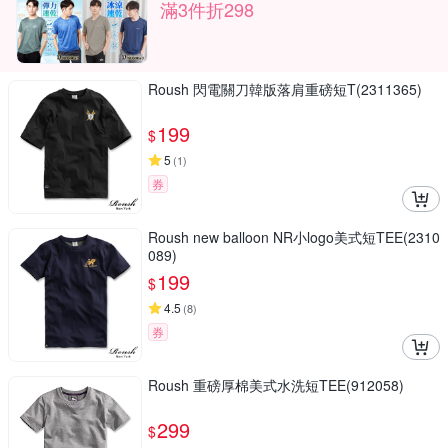
滿3件折298
Roush 閃電關刀韓版落肩重磅短T(2311365)
199
$
5
(
1
)
券
Roush new balloon NR小logo美式短TEE(2310
089)
199
$
4.5
(
8
)
券
Roush 重磅厚棉美式水洗短TEE(912058)
299
$