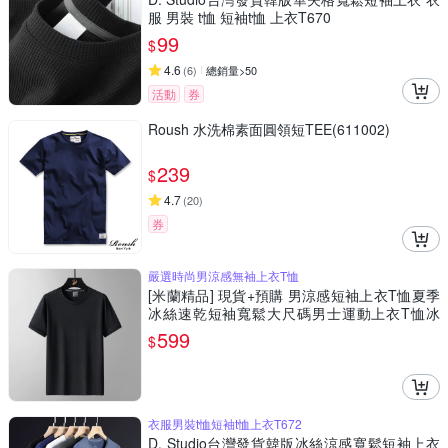
服 男裝 t恤 短袖t恤 上衣T670
99
$
4.6
(
6
)
總銷量>50
活動
券
Roush 水洗棉素面圓領短TEE(611002)
239
$
4.7
(
20
)
券
嚴選時尚男涼感無袖上衣T恤
[米蘭精品] 現貨+預購 男涼感短袖上衣T恤夏季
冰絲速乾短袖寬鬆大尺碼男士運動上衣T恤冰
感-男裝7色74lg1
599
$
衣服男裝t恤短袖t恤上衣T672
D. Studio台灣發貨韓版冰絲涼感寬鬆短袖上衣