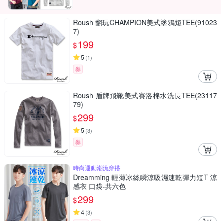
Roush 翻玩CHAMPION美式塗鴉短TEE(91023
7)
199
$
5
(
1
)
券
Roush 盾牌飛靴美式賽洛棉水洗長TEE(23117
79)
299
$
5
(
3
)
券
時尚運動潮流穿搭
Dreamming 輕薄冰絲瞬涼吸濕速乾彈力短T 涼
感衣 口袋-共六色
299
$
4
(
3
)