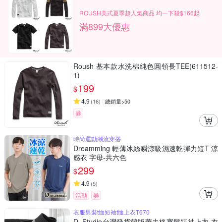
ROUSH美式夏季超人氣商品 均一下殺$166起
滿899大優惠
Roush 基本款水洗棉純色圓領長TEE(611512-
1)
199
$
4.9
(
16
)
總銷量>50
券
時尚運動潮流穿搭
Dreamming 輕薄冰絲瞬涼吸濕速乾彈力短T 涼
感衣 字母-共六色
299
$
4.9
(
5
)
活動
券
衣服男裝t恤短袖t恤上衣T670
D. Studio台灣發貨韓版華夫格寬鬆短袖上衣 衣