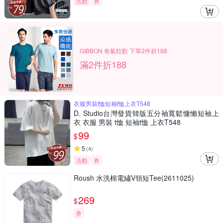
活動
券
GIBBON 爸氣狂歡 下單2件折188
滿2件折188
衣服男裝t恤短袖t恤上衣T548
D. Studio台灣發貨韓版五分袖寬鬆慵懶短袖上
衣 衣服 男裝 t恤 短袖t恤 上衣T548
99
$
5
(
4
)
活動
券
Roush 水洗棉電繡V領短Tee(2611025)
269
$
券