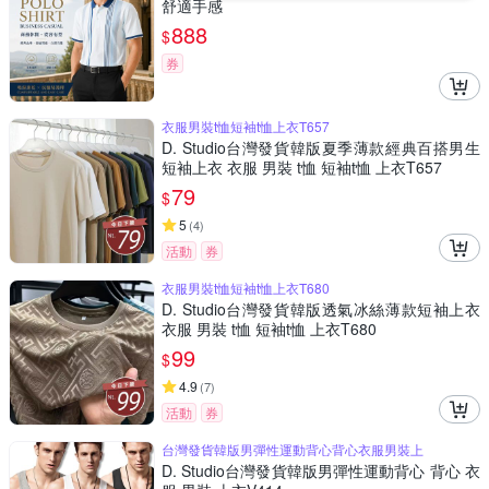
舒適手感
888
$
券
衣服男裝t恤短袖t恤上衣T657
D. Studio台灣發貨韓版夏季薄款經典百搭男生
短袖上衣 衣服 男裝 t恤 短袖t恤 上衣T657
79
$
5
(
4
)
活動
券
衣服男裝t恤短袖t恤上衣T680
D. Studio台灣發貨韓版透氣冰絲薄款短袖上衣
衣服 男裝 t恤 短袖t恤 上衣T680
99
$
4.9
(
7
)
活動
券
台灣發貨韓版男彈性運動背心背心衣服男裝上
D. Studio台灣發貨韓版男彈性運動背心 背心 衣