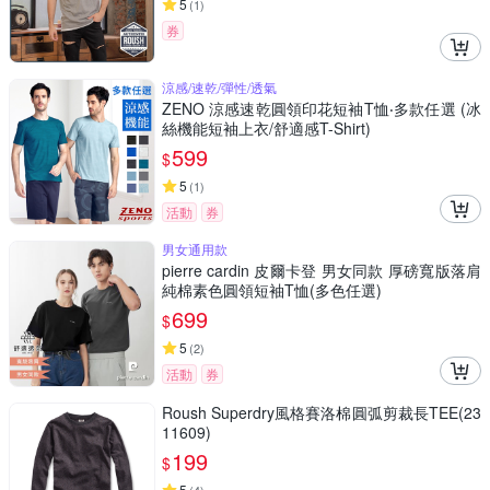
5
(
1
)
券
涼感/速乾/彈性/透氣
ZENO 涼感速乾圓領印花短袖T恤‧多款任選 (冰
絲機能短袖上衣/舒適感T-Shirt)
599
$
5
(
1
)
活動
券
男女通用款
pierre cardin 皮爾卡登 男女同款 厚磅寬版落肩
純棉素色圓領短袖T恤(多色任選)
699
$
5
(
2
)
活動
券
Roush Superdry風格賽洛棉圓弧剪裁長TEE(23
11609)
199
$
5