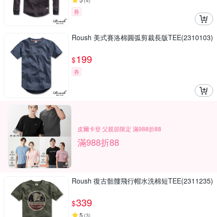
(
4
)
券
Roush 美式賽洛棉圓弧剪裁長版TEE(2310103)
199
$
券
皮爾卡登 父親節限定 滿988折88
滿988折88
Roush 復古骷髏飛行帽水洗棉短TEE(2311235)
339
$
5
(
3
)