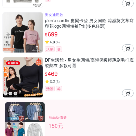
男女通用款
pierre cardin 皮爾卡登 男女同款 涼感英文草寫
印花logo圓領短袖T恤(多色任選)
699
$
4.8
(
4
)
活動
券
DF生活館 - 男女生圓領/高領保暖輕薄刷毛打底
發熱衣-多款可選
469
$
3.2
(
3
)
活動
券
商品折價券
150元