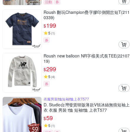
活動
券
Roush 翻玩Champion疊字膠印側開岔短T(211
0339)
199
$
5
(
1
)
券
Roush new balloon NR字樣美式長TEE(22107
19)
299
$
5
(
4
)
券
衣服男裝t恤短袖t恤上衣T577
D. Studio台灣發貨韓版薄款V領冰絲無痕短袖上
衣 衣服 男裝 t恤 短袖t恤 上衣T577
59
$
5
(
1
)