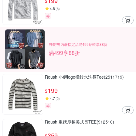
199
$
4.6
(
8
)
券
男裝/男內著指定品滿499結帳享88折
滿499享88折
Roush 小獅logo橫紋水洗長Tee(2511719)
199
$
4.7
(
2
)
券
Roush 重磅厚棉美式長TEE(912510)
359
$