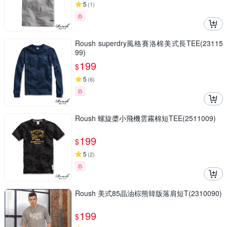
5
(
1
)
券
Roush superdry風格賽洛棉美式長TEE(23115
99)
199
$
5
(
6
)
券
Roush 螺旋槳小飛機雲霧棉短TEE(2511009)
199
$
5
(
2
)
券
Roush 美式85晶油棕熊韓版落肩短T(2310090)
199
$