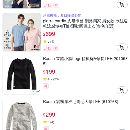
活動
券
涼感機能，夏日降溫必備
pierre cardin 皮爾卡登 網路獨家 男女款 冰絲速
乾涼感短袖T恤/運動圓領上衣(多色任選)
699
$
5
(
4
)
活動
券
Roush 立體小獅Logo精梳棉V領長TEE(201053
5)
199
$
4.7
(
23
)
券
Roush 雲霧厚棉毛刷毛大學TEE (610768)
299
$
5
(
4
)
券