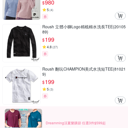
980
$
5
(
4
)
券
Roush 立體小獅Logo精梳棉水洗長TEE(20105
89)
199
$
4.8
(
27
)
券
Roush 翻玩CHAMPION美式水洗短TEE(81021
9)
199
$
5
(
3
)
券
Dreamming涼夏樂購節 任選3件$599起