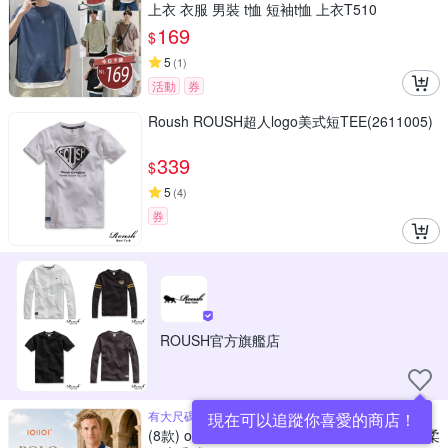
上衣 衣服 男裝 t恤 短袖t恤 上衣T510
169
$
5
(
1
)
活動
券
Roush ROUSH超人logo美式短TEE(2611005)
339
$
5
(
4
)
券
ROUSH官方旗艦店
有大尺碼，送除臭襪
現在可以追蹤你喜愛的商店！
(8款) oillio法國品牌 休閒POLO衫/百搭T恤 超柔