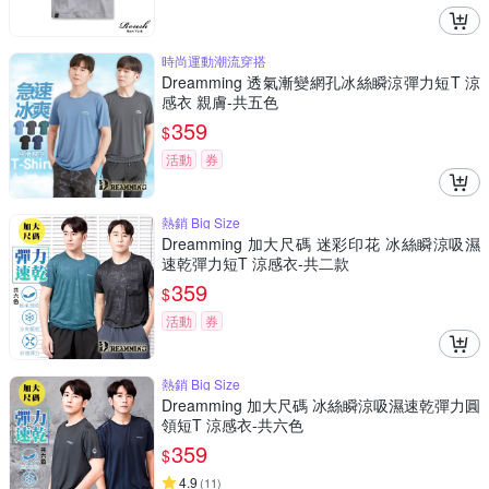
時尚運動潮流穿搭
Dreamming 透氣漸變網孔冰絲瞬涼彈力短T 涼
感衣 親膚-共五色
359
$
活動
券
熱銷 Big Size
Dreamming 加大尺碼 迷彩印花 冰絲瞬涼吸濕
速乾彈力短T 涼感衣-共二款
359
$
活動
券
熱銷 Big Size
Dreamming 加大尺碼 冰絲瞬涼吸濕速乾彈力圓
領短T 涼感衣-共六色
359
$
4.9
(
11
)