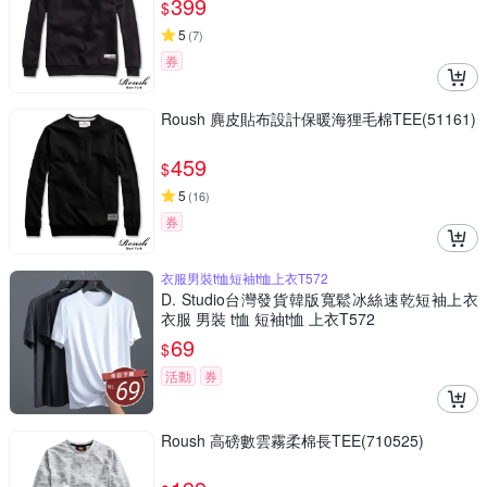
399
$
5
(
7
)
券
Roush 麂皮貼布設計保暖海狸毛棉TEE(51161)
459
$
5
(
16
)
券
衣服男裝t恤短袖t恤上衣T572
D. Studio台灣發貨韓版寬鬆冰絲速乾短袖上衣
衣服 男裝 t恤 短袖t恤 上衣T572
69
$
活動
券
Roush 高磅數雲霧柔棉長TEE(710525)