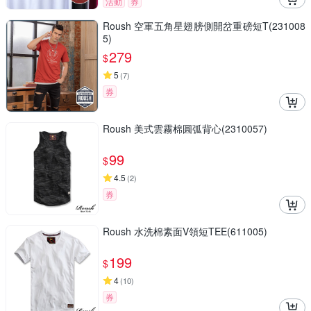
活動
券
Roush 空軍五角星翅膀側開岔重磅短T(231008
5)
279
$
5
(
7
)
券
Roush 美式雲霧棉圓弧背心(2310057)
99
$
4.5
(
2
)
券
Roush 水洗棉素面V領短TEE(611005)
199
$
4
(
10
)
券