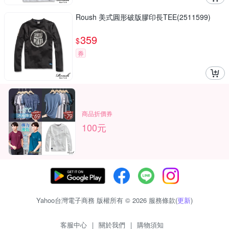
Roush 美式圓形破版膠印長TEE(2511599)
359
$
券
商品折價券
100元
Yahoo台灣電子商務 版權所有 © 2026 服務條款(
更新
)
客服中心
|
關於我們
|
購物須知