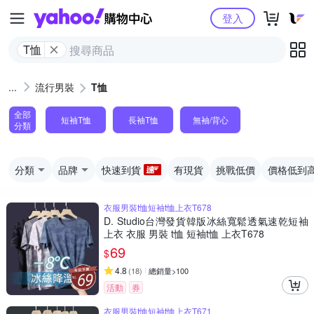
Yahoo購物中心
登入
T恤
流行男裝
T恤
全部
短袖T恤
長袖T恤
無袖/背心
分類
分類
品牌
快速到貨
有現貨
挑戰低價
價格低到
衣服男裝t恤短袖t恤上衣T678
D. Studio台灣發貨韓版冰絲寬鬆透氣速乾短袖
上衣 衣服 男裝 t恤 短袖t恤 上衣T678
69
$
4.8
(
18
)
總銷量>100
活動
券
衣服男裝t恤短袖t恤上衣T671