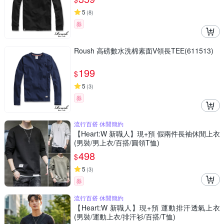
5
(
8
)
券
Roush 高磅數水洗棉素面V領長TEE(611513)
199
$
5
(
3
)
券
流行百搭 休閒簡約
【Heart:W 新職人】現+預 假兩件長袖休閒上衣
(男裝/男上衣/百搭/圓領T恤)
498
$
5
(
3
)
券
流行百搭 休閒簡約
【Heart:W 新職人】現+預 運動排汗透氣上衣
(男裝/運動上衣/排汗衫/百搭/T恤)