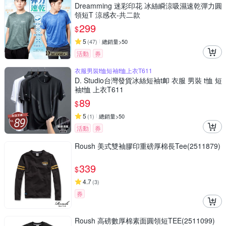
Dreamming 迷彩印花 冰絲瞬涼吸濕速乾彈力圓
領短T 涼感衣-共二款
299
$
5
(
47
)
總銷量>50
活動
券
衣服男裝t恤短袖t恤上衣T611
D. Studio台灣發貨冰絲短袖t卹 衣服 男裝 t恤 短
袖t恤 上衣T611
89
$
5
(
1
)
總銷量>50
活動
券
Roush 美式雙袖膠印重磅厚棉長Tee(2511879)
339
$
4.7
(
3
)
券
Roush 高磅數厚棉素面圓領短TEE(2511099)