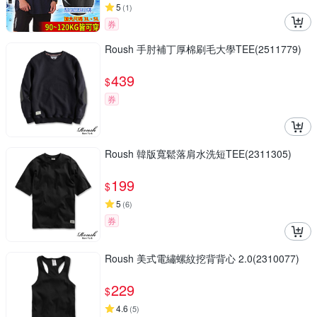
5
(
1
)
券
Roush 手肘補丁厚棉刷毛大學TEE(2511779)
439
$
券
Roush 韓版寬鬆落肩水洗短TEE(2311305)
199
$
5
(
6
)
券
Roush 美式電繡螺紋挖背背心 2.0(2310077)
229
$
4.6
(
5
)