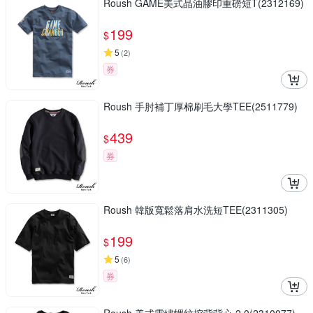
Roush GAME美式晶油膠印重磅短T(2312169)
199
$
5
(
2
)
券
Roush 手肘補丁厚棉刷毛大學TEE(2511779)
439
$
券
Roush 韓版寬鬆落肩水洗短TEE(2311305)
199
$
5
(
6
)
券