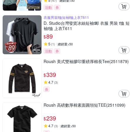
5
(
47
)
總銷量>50
活動
券
衣服男裝t恤短袖t恤上衣T611
D. Studio台灣發貨冰絲短袖t卹 衣服 男裝 t恤 短
袖t恤 上衣T611
89
$
5
(
1
)
總銷量>50
活動
券
Roush 美式雙袖膠印重磅厚棉長Tee(2511879)
339
$
4.7
(
3
)
券
Roush 高磅數厚棉素面圓領短TEE(2511099)
239
$
4.7
(
3
)
總銷量>50