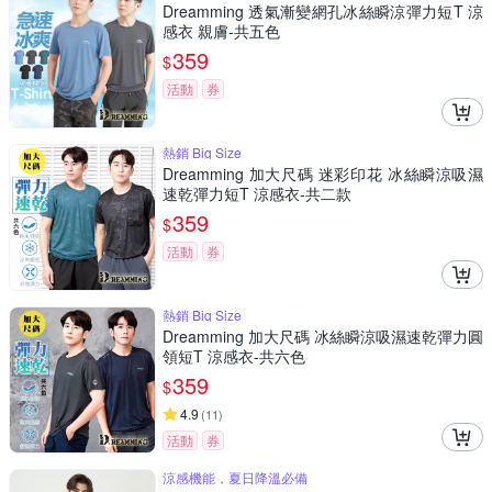
Dreamming 透氣漸變網孔冰絲瞬涼彈力短T 涼
感衣 親膚-共五色
359
$
活動
券
熱銷 Big Size
Dreamming 加大尺碼 迷彩印花 冰絲瞬涼吸濕
速乾彈力短T 涼感衣-共二款
359
$
活動
券
熱銷 Big Size
Dreamming 加大尺碼 冰絲瞬涼吸濕速乾彈力圓
領短T 涼感衣-共六色
359
$
4.9
(
11
)
活動
券
涼感機能，夏日降溫必備