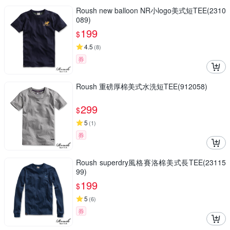
Roush new balloon NR小logo美式短TEE(2310
089)
199
$
4.5
(
8
)
券
Roush 重磅厚棉美式水洗短TEE(912058)
299
$
5
(
1
)
券
Roush superdry風格賽洛棉美式長TEE(23115
99)
199
$
5
(
6
)
券