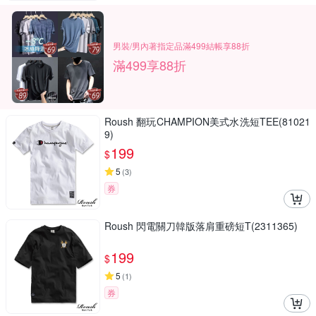
男裝/男內著指定品滿499結帳享88折
滿499享88折
Roush 翻玩CHAMPION美式水洗短TEE(81021
9)
199
$
5
(
3
)
券
Roush 閃電關刀韓版落肩重磅短T(2311365)
199
$
5
(
1
)
券