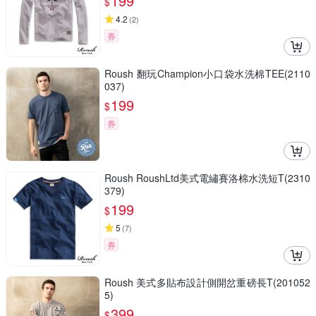
199
$
4.2
(
2
)
券
Roush 翻玩Champion小口袋水洗棉TEE(2110
037)
199
$
券
Roush RoushLtd美式電繡賽洛棉水洗短T(2310
379)
199
$
5
(
7
)
券
Roush 美式多貼布設計側開岔重磅長T(201052
5)
399
$