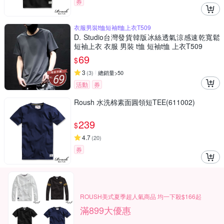
券
衣服男裝t恤短袖t恤上衣T509
D. Studio台灣發貨韓版冰絲透氣涼感速乾寬鬆
短袖上衣 衣服 男裝 t恤 短袖t恤 上衣T509
69
$
3
(
3
)
總銷量>50
活動
券
Roush 水洗棉素面圓領短TEE(611002)
239
$
4.7
(
20
)
券
ROUSH美式夏季超人氣商品 均一下殺$166起
滿899大優惠