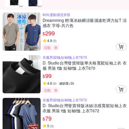
時尚運動潮流穿搭
Dreamming 輕薄冰絲瞬涼吸濕速乾彈力短T 涼
感衣 字母-共六色
299
$
4.9
(
5
)
活動
券
衣服男裝t恤短袖t恤上衣T670
D. Studio台灣發貨韓版華夫格寬鬆短袖上衣 衣
服 男裝 t恤 短袖t恤 上衣T670
99
$
4.6
(
6
)
總銷量>50
活動
券
衣服男裝t恤短袖t恤上衣T672
D. Studio台灣發貨韓版冰絲涼感寬鬆短袖上衣
衣服 男裝 t恤 短袖t恤 上衣T672
79
$
5
(
3
)