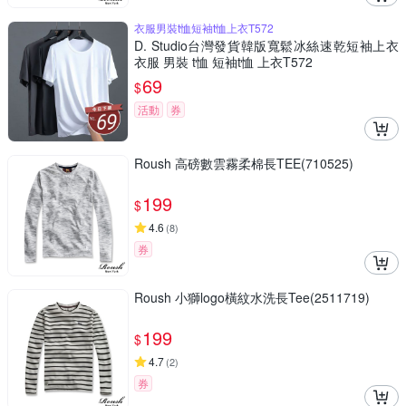
衣服男裝t恤短袖t恤上衣T572
D. Studio台灣發貨韓版寬鬆冰絲速乾短袖上衣
衣服 男裝 t恤 短袖t恤 上衣T572
69
$
活動
券
Roush 高磅數雲霧柔棉長TEE(710525)
199
$
4.6
(
8
)
券
Roush 小獅logo橫紋水洗長Tee(2511719)
199
$
4.7
(
2
)
券