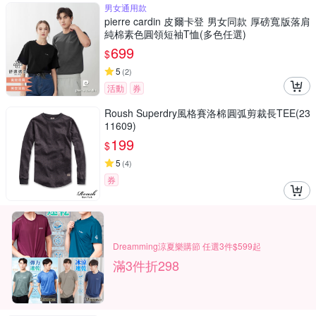
男女通用款
pierre cardin 皮爾卡登 男女同款 厚磅寬版落肩
純棉素色圓領短袖T恤(多色任選)
699
$
5
(
2
)
活動
券
Roush Superdry風格賽洛棉圓弧剪裁長TEE(23
11609)
199
$
5
(
4
)
券
Dreamming涼夏樂購節 任選3件$599起
滿3件折298