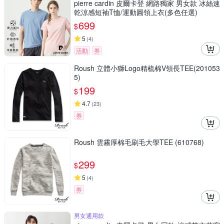
pierre cardin 皮爾卡登 網路獨家 男女款 冰絲速
乾涼感短袖T恤/運動圓領上衣(多色任選)
699
$
5
(
4
)
活動
券
Roush 立體小獅Logo精梳棉V領長TEE(201053
5)
199
$
4.7
(
23
)
券
Roush 雲霧厚棉毛刷毛大學TEE (610768)
299
$
5
(
4
)
券
男女通用款