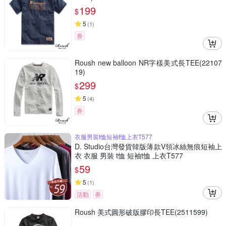
199
$
5
(
1
)
券
Roush new balloon NR字樣美式長TEE(22107
19)
299
$
5
(
4
)
券
衣服男裝t恤短袖t恤上衣T577
D. Studio台灣發貨韓版薄款V領冰絲無痕短袖上
衣 衣服 男裝 t恤 短袖t恤 上衣T577
59
$
5
(
1
)
活動
券
Roush 美式圓形破版膠印長TEE(2511599)