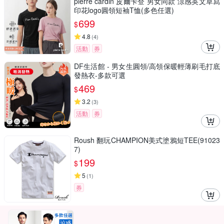
pierre cardin 皮爾卡登 男女同款 涼感英文草寫
印花logo圓領短袖T恤(多色任選)
699
$
4.8
(
4
)
活動
券
DF生活館 - 男女生圓領/高領保暖輕薄刷毛打底
發熱衣-多款可選
469
$
3.2
(
3
)
活動
券
Roush 翻玩CHAMPION美式塗鴉短TEE(91023
7)
199
$
5
(
1
)
券