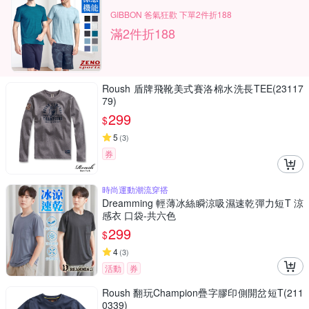
GIBBON 爸氣狂歡 下單2件折188
滿2件折188
Roush 盾牌飛靴美式賽洛棉水洗長TEE(23117
79)
299
$
5
(
3
)
券
時尚運動潮流穿搭
Dreamming 輕薄冰絲瞬涼吸濕速乾彈力短T 涼
感衣 口袋-共六色
299
$
4
(
3
)
活動
券
Roush 翻玩Champion疊字膠印側開岔短T(211
0339)