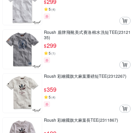
299
$
5
(
4
)
券
Roush 盾牌飛靴美式賽洛棉水洗短TEE(23121
35)
299
$
5
(
1
)
券
Roush 彩繪國旗大麻葉重磅短TEE(2312267)
359
$
5
(
4
)
券
Roush 彩繪國旗大麻葉長TEE(2311867)