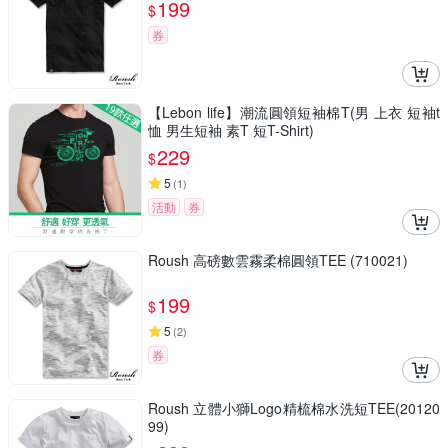
199
$
券
【Lebon life】潮流圓領短袖棉T(男 上衣 短袖t
恤 男生短袖 素T 短T-Shirt)
229
$
5
(
1
)
活動
券
Roush 高磅數雲霧柔棉圓領TEE (710021)
199
$
5
(
2
)
券
Roush 立體小獅Logo精梳棉水洗短TEE(20120
99)