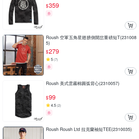
359
$
券
Roush 空軍五角星翅膀側開岔重磅短T(231008
5)
279
$
5
(
7
)
券
Roush 美式雲霧棉圓弧背心(2310057)
99
$
4.5
(
2
)
券
Roush Roush Ltd 拉克蘭袖短TEE(2310035)