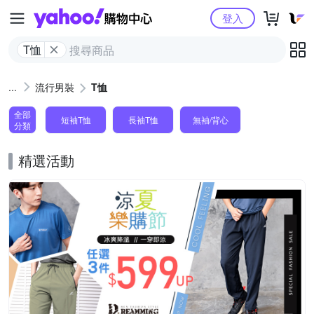
Yahoo購物中心
登入
T恤
流行男裝
T恤
全部
短袖T恤
長袖T恤
無袖/背心
分類
精選活動