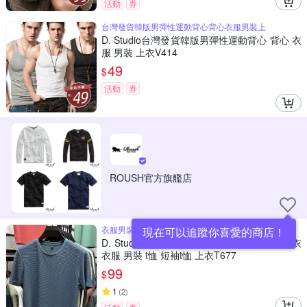
活動
券
台灣發貨韓版男彈性運動背心背心衣服男裝上
D. Studio台灣發貨韓版男彈性運動背心 背心 衣
服 男裝 上衣V414
49
$
活動
券
ROUSH官方旗艦店
衣服男裝t恤短袖t恤上衣T677
現在可以追蹤你喜愛的商店！
D. Studio台灣發貨韓版寬鬆舒適紋路短袖上衣
衣服 男裝 t恤 短袖t恤 上衣T677
99
$
1
(
2
)