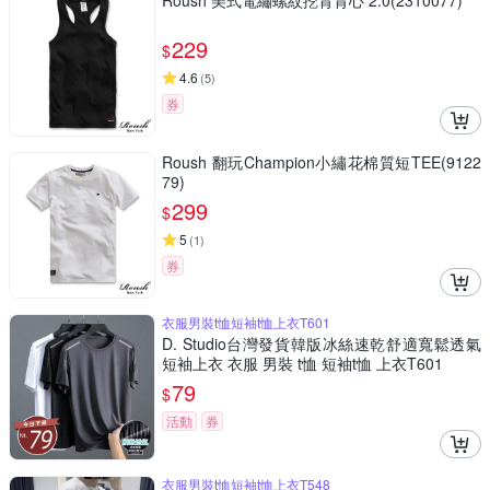
Roush 美式電繡螺紋挖背背心 2.0(2310077)
229
$
4.6
(
5
)
券
Roush 翻玩Champion小繡花棉質短TEE(9122
79)
299
$
5
(
1
)
券
衣服男裝t恤短袖t恤上衣T601
D. Studio台灣發貨韓版冰絲速乾舒適寬鬆透氣
短袖上衣 衣服 男裝 t恤 短袖t恤 上衣T601
79
$
活動
券
衣服男裝t恤短袖t恤上衣T548