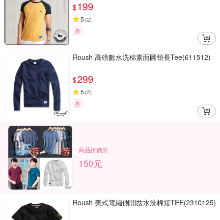
199
$
5
(
2
)
券
Roush 高磅數水洗棉素面圓領長Tee(611512)
299
$
5
(
2
)
券
商品折價券
150元
Roush 美式電繡側開岔水洗棉短TEE(2310125)