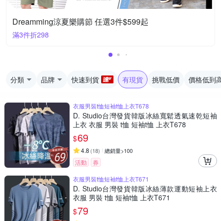
Dreamming涼夏樂購節 任選3件$599起
滿3件折298
分類
品牌
快速到貨
有現貨
挑戰低價
價格低到
衣服男裝t恤短袖t恤上衣T678
D. Studio台灣發貨韓版冰絲寬鬆透氣速乾短袖
上衣 衣服 男裝 t恤 短袖t恤 上衣T678
69
$
4.8
(
18
)
總銷量>100
活動
券
衣服男裝t恤短袖t恤上衣T671
D. Studio台灣發貨韓版冰絲薄款運動短袖上衣
衣服 男裝 t恤 短袖t恤 上衣T671
79
$