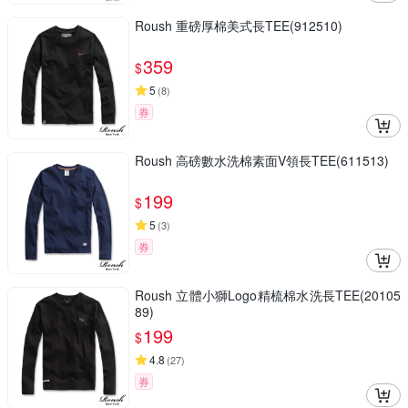
Roush 重磅厚棉美式長TEE(912510)
359
$
5
(
8
)
券
Roush 高磅數水洗棉素面V領長TEE(611513)
199
$
5
(
3
)
券
Roush 立體小獅Logo精梳棉水洗長TEE(20105
89)
199
$
4.8
(
27
)
券