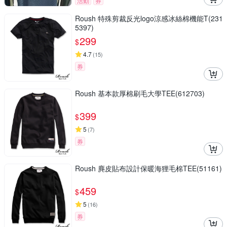
活動
券
Roush 特殊剪裁反光logo涼感冰絲棉機能T(231
5397)
299
$
4.7
(
15
)
券
Roush 基本款厚棉刷毛大學TEE(612703)
399
$
5
(
7
)
券
Roush 麂皮貼布設計保暖海狸毛棉TEE(51161)
459
$
5
(
16
)
券