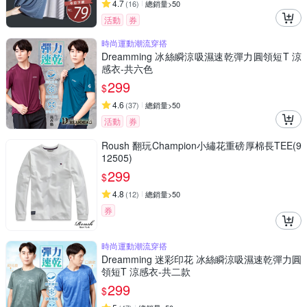
4.7
(
16
)
總銷量>50
活動
券
時尚運動潮流穿搭
Dreamming 冰絲瞬涼吸濕速乾彈力圓領短T 涼
感衣-共六色
299
$
4.6
(
37
)
總銷量>50
活動
券
Roush 翻玩Champion小繡花重磅厚棉長TEE(9
12505)
299
$
4.8
(
12
)
總銷量>50
券
時尚運動潮流穿搭
Dreamming 迷彩印花 冰絲瞬涼吸濕速乾彈力圓
領短T 涼感衣-共二款
299
$