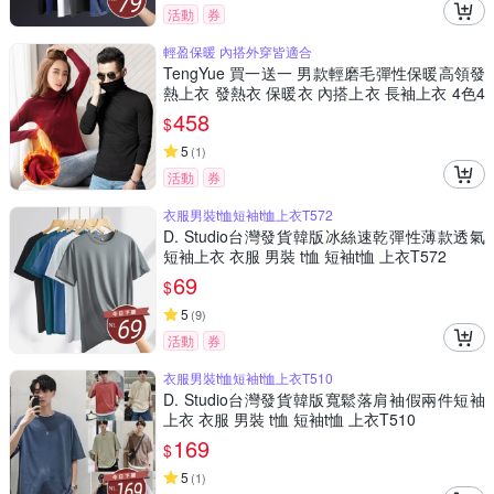
活動
券
輕盈保暖 內搭外穿皆適合
TengYue 買一送一 男款輕磨毛彈性保暖高領發
熱上衣 發熱衣 保暖衣 內搭上衣 長袖上衣 4色4
尺寸
458
$
5
(
1
)
活動
券
衣服男裝t恤短袖t恤上衣T572
D. Studio台灣發貨韓版冰絲速乾彈性薄款透氣
短袖上衣 衣服 男裝 t恤 短袖t恤 上衣T572
69
$
5
(
9
)
活動
券
衣服男裝t恤短袖t恤上衣T510
D. Studio台灣發貨韓版寬鬆落肩袖假兩件短袖
上衣 衣服 男裝 t恤 短袖t恤 上衣T510
169
$
5
(
1
)