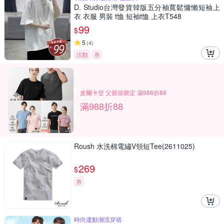
D. Studio台灣發貨韓版五分袖寬鬆慵懶短袖上
衣 衣服 男裝 t恤 短袖t恤 上衣T548
99
$
5
(
4
)
活動
券
皮爾卡登 父親節限定 滿988折88
滿988折88
Roush 水洗棉電繡V領短Tee(2611025)
269
$
券
時尚運動潮流穿搭