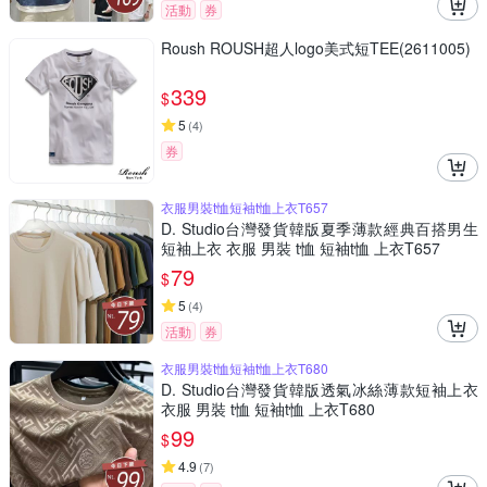
活動
券
Roush ROUSH超人logo美式短TEE(2611005)
339
$
5
(
4
)
券
衣服男裝t恤短袖t恤上衣T657
D. Studio台灣發貨韓版夏季薄款經典百搭男生
短袖上衣 衣服 男裝 t恤 短袖t恤 上衣T657
79
$
5
(
4
)
活動
券
衣服男裝t恤短袖t恤上衣T680
D. Studio台灣發貨韓版透氣冰絲薄款短袖上衣
衣服 男裝 t恤 短袖t恤 上衣T680
99
$
4.9
(
7
)