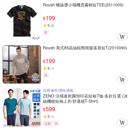
Roush 螺旋槳小飛機雲霧棉短TEE(2511009)
199
$
5
(
2
)
券
Roush 美式85晶油棕熊韓版落肩短T(2310090)
199
$
5
(
1
)
券
涼感/速乾/彈性/透氣
ZENO 涼感速乾圓領印花短袖T恤‧多款任選 (冰
絲機能短袖上衣/舒適感T-Shirt)
599
$
5
(
1
)
活動
券