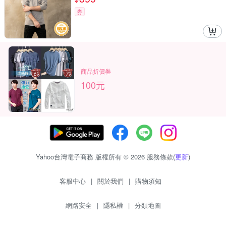
券
商品折價券
100元
Yahoo台灣電子商務 版權所有 © 2026 服務條款(
更新
)
客服中心
|
關於我們
|
購物須知
網路安全
|
隱私權
|
分類地圖