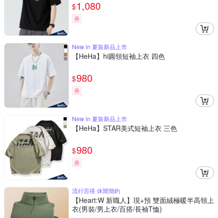
1,080
$
券
New in 夏裝新品上市
【HeHa】hi圓領短袖上衣 四色
980
$
券
New in 夏裝新品上市
【HeHa】STAR美式短袖上衣 三色
980
$
券
流行百搭 休閒簡約
【Heart:W 新職人】現+預 雙面絨極暖半高領上
衣(男裝/男上衣/百搭/長袖T恤)