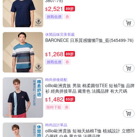
3807-75)
2,521
$
89折
挑戰低價
券
休閒品味完美剪裁
BARONECE 日系質感慵懶T恤_藍(545499-76)
1,268
$
89折
挑戰低價
券
時尚拼接搭配
oillio歐洲貴族 男裝 棉柔圓領TEE 短袖T恤 品牌
衫 經典拼接單品 藏青色 法國品牌 有大尺碼
1,482
$
65折
限時下殺
券
時尚設計單品
oillio歐洲貴族 短袖天絲棉T恤 植絨設計 立體凹
凸圖樣 白色 男女裝 法國品牌