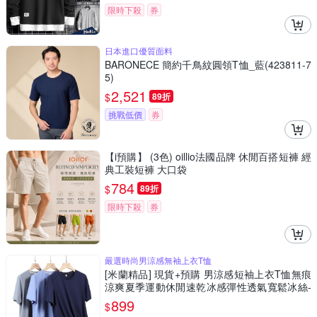
限時下殺
券
日本進口優質面料
BARONECE 簡約千鳥紋圓領T恤_藍(423811-7
5)
2,521
$
89折
挑戰低價
券
【i預購】 (3色) oillio法國品牌 休閒百搭短褲 經
典工裝短褲 大口袋
784
$
89折
限時下殺
券
嚴選時尚男涼感無袖上衣T恤
[米蘭精品] 現貨+預購 男涼感短袖上衣T恤無痕
涼爽夏季運動休閒速乾冰感彈性透氣寬鬆冰絲-
男裝3色74lg23
899
$