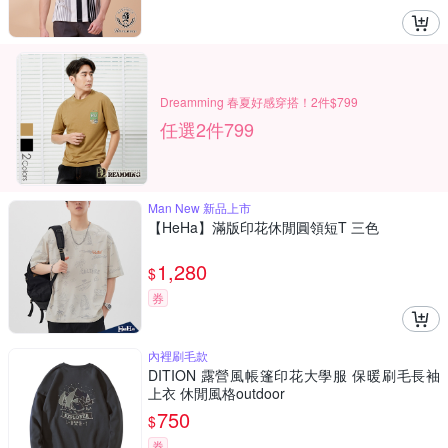
Dreamming 春夏好感穿搭！2件$799
任選2件799
Man New 新品上市
【HeHa】滿版印花休閒圓領短T 三色
1,280
$
券
內裡刷毛款
DITION 露營風帳篷印花大學服 保暖刷毛長袖
上衣 休閒風格outdoor
750
$
券