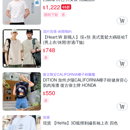
1,222
$
65折
限時下殺
券
流行百搭 休閒簡約
【Heart:W 新職人】現+預 美式寬鬆大碼嘻哈T
(男上衣/休閒/舒適/T恤)
748
$
券
復古限定CALIFORNIA椰子樹圖騰
DITION 加州夕陽CALIFORNIA椰子樹健身背心
肌肉海灘 復古偉士牌 HONDA
550
$
券
現貨
現貨 【HeHa】3D狐狸刺繡長袖上衣 四色