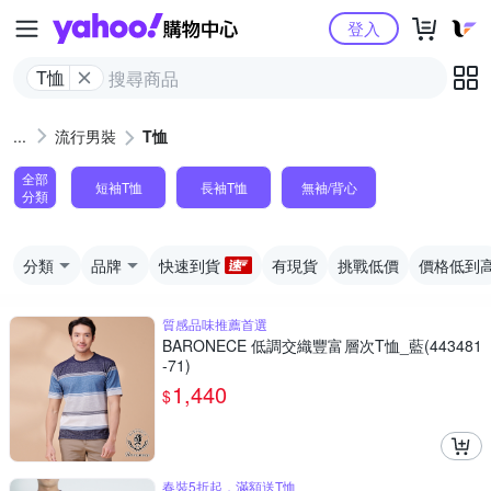
Yahoo購物中心
登入
T恤
流行男裝
T恤
全部
短袖T恤
長袖T恤
無袖/背心
分類
分類
品牌
快速到貨
有現貨
挑戰低價
價格低到
質感品味推薦首選
BARONECE 低調交織豐富層次T恤_藍(443481
-71)
1,440
$
春裝5折起，滿額送T恤