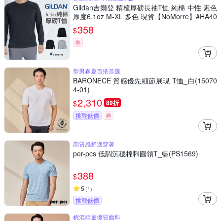
Gildan吉爾登 精梳厚磅長袖T恤 純棉 中性 素色
厚度6.1oz M-XL 多色 現貨【NoMorre】#HA40
358
$
券
型男春夏百搭首選
BARONECE 質感優先細節展現 T恤_白(15070
4-01)
2,310
$
89折
挑戰低價
券
高質感舒適穿著
per-pcs 低調沉穩棉料圓領T_藍(PS1569)
388
$
5
(
1
)
挑戰低價
棉混輕量優質面料