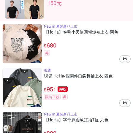
150元
New in 夏裝新品上市
【HeHa】卷毛小天使圓領短袖上衣 兩色
680
$
券
現貨
現貨 HeHa-假兩件口袋長袖上衣 四色
951
$
89折
限時下殺
券
New in 夏裝新品上市
【HeHa】字母麂皮绒短袖T恤 六色
880