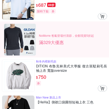
687
$
89折
限時下殺
券
NoMorre 爸氣登場付清節，全館現貨5折起
滿329大優惠
秋冬內裡刷毛款
DITION 布魯克林美式大學服 復古斑駁刷毛長
袖上衣 寬版oversize
750
$
券
Man New 新品上市
【HeHa】側衩口袋圓領短袖上衣 三色