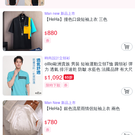
Man new 新品上市
【HeHa】撞色口袋短袖上衣 三色
880
$
券
時尚設計立領衫
oillio歐洲貴族 男裝 短袖運動立領T恤 圓領衫 彈
力 透氣 排汗速乾 防皺 水藍色 法國品牌 有大尺
碼
1,092
$
65折
限時下殺
券
Man New 新品上市
【HeHa】銀色流星雨情侶短袖上衣 兩色
780
$
券