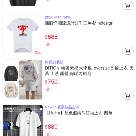
2020 Man New
四眼怪潮流設計短T 三色-Minidesign
688
$
券
內裡刷毛款
DITION 帳篷素描大學服 oversize長袖上衣 天
幕 山系 露營 保暖內刷毛
750
$
券
New in 夏裝新品上市
【HeHa】配色假兩件短袖上衣 四色
880
$
券