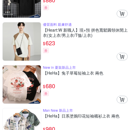
$
券
優質面料 親膚舒適
【Heart:W 新職人】現+預 拼色寬鬆圓領休閒上
衣(女上衣/男上衣/T恤/上衣)
623
$
券
New in 夏裝新品上市
【HeHa】兔子草莓短袖上衣 兩色
680
$
券
Man New 新品上市
【HeHa】日系塗鴉印花短袖襯衫上衣 兩色
980
$