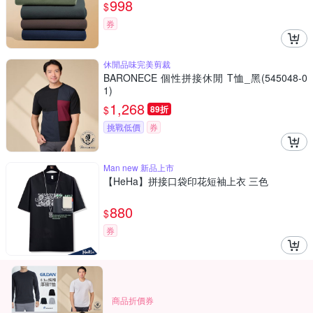
998
$
券
休閒品味完美剪裁
BARONECE 個性拼接休閒 T恤_黑(545048-0
1)
1,268
$
89折
挑戰低價
券
Man new 新品上市
【HeHa】拼接口袋印花短袖上衣 三色
880
$
券
商品折價券