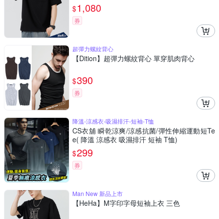
1,080
$
券
超彈力螺紋背心
【Dition】超彈力螺紋背心 單穿肌肉背心
390
$
券
降溫-涼感衣-吸濕排汗-短袖-T恤
CS衣舖 瞬乾涼爽/涼感抗菌/彈性伸縮運動短Te
e( 降溫 涼感衣 吸濕排汗 短袖 T恤)
299
$
券
Man New 新品上市
【HeHa】M字印字母短袖上衣 三色