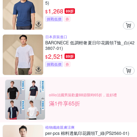
5)
1,268
$
89折
挑戰低價
券
日本原裝進口
BARONECE 低調輕奢夏日印花圓領T恤_白(42
3807-01)
2,521
$
89折
挑戰低價
券
oillio法國男裝歡慶88節限時65折，送好禮
滿1件享65折
植物纖維親膚涼爽
per-pcs 棉料透氣印花圓領T_綠(PS2560-01)