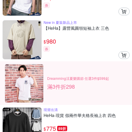
券
New in 夏裝新品上市
【HeHa】露營風圓領短袖上衣 三色
980
$
券
Dreamming涼夏樂購節 任選3件$599起
滿3件折298
現貨出清
HeHa-現貨 假兩件華夫格長袖上衣 四色
775
$
89折