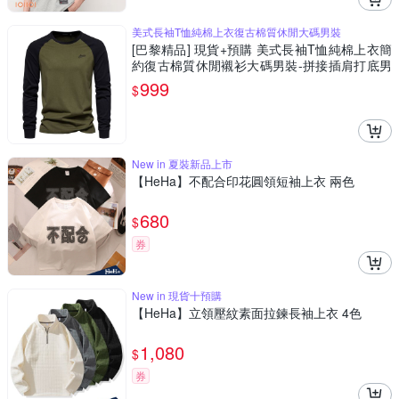
美式長袖T恤純棉上衣復古棉質休閒大碼男裝
[巴黎精品] 現貨+預購 美式長袖T恤純棉上衣簡
約復古棉質休閒襯衫大碼男裝-拼接插肩打底男
上衣6色a1kz17
999
$
New in 夏裝新品上市
【HeHa】不配合印花圓領短袖上衣 兩色
680
$
券
New in 現貨十預購
【HeHa】立領壓紋素面拉鍊長袖上衣 4色
1,080
$
券