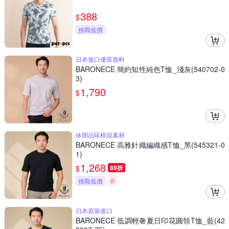
388
$
挑戰低價
日本進口優質面料
BARONECE 簡約知性純色T恤_淺灰(540702-0
3)
1,790
$
休閒品味棉混素材
BARONECE 高雅針織編織感T恤_黑(545321-0
1)
1,268
$
89折
挑戰低價
券
日本原裝進口
BARONECE 低調輕奢夏日印花圓領T恤_藍(42