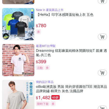
New in 夏裝新品上市
【HeHa】印字冰感降溫短袖上衣 五色
780
$
券
嚴選MIT台灣製
Dreamming 炫彩麻葉純棉休閒圓領短T 親膚 透
氣-共三色
399
$
活動
券
簡約設計單品
oillio歐洲貴族 男裝 簡約穿搭圓領TEE 潮流單品
品牌刺繡 棉彈力 灰色 法國品牌
1,482
$
65折
限時下殺
券