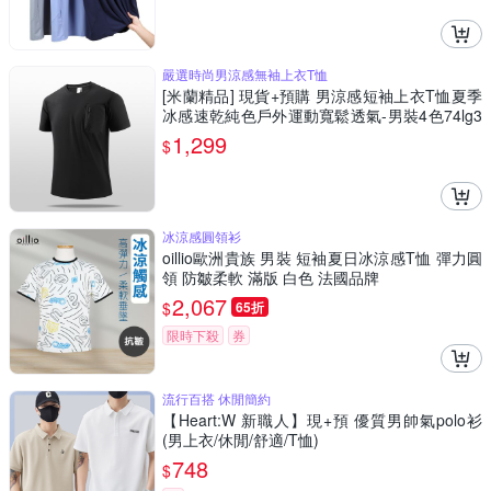
嚴選時尚男涼感無袖上衣T恤
[米蘭精品] 現貨+預購 男涼感短袖上衣T恤夏季
冰感速乾純色戶外運動寬鬆透氣-男裝4色74lg3
9
1,299
$
冰涼感圓領衫
oillio歐洲貴族 男裝 短袖夏日冰涼感T恤 彈力圓
領 防皺柔軟 滿版 白色 法國品牌
2,067
$
65折
限時下殺
券
流行百搭 休閒簡約
【Heart:W 新職人】現+預 優質男帥氣polo衫
(男上衣/休閒/舒適/T恤)
748
$