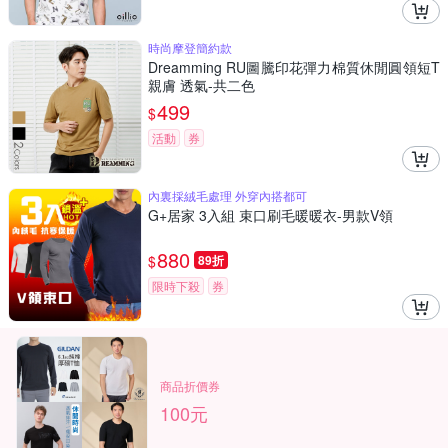
時尚摩登簡約款
Dreamming RU圖騰印花彈力棉質休閒圓領短T
親膚 透氣-共二色
499
$
活動
券
內裏採絨毛處理 外穿內搭都可
G+居家 3入組 束口刷毛暖暖衣-男款V領
880
$
89折
限時下殺
券
商品折價券
100元