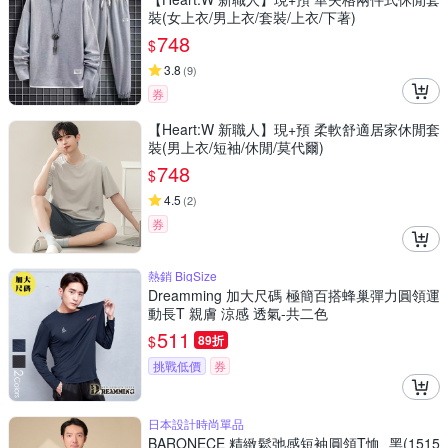
裝(女上衣/男上衣/套裝/上衣/下著)
748
$
3.8
(
9
)
券
【Heart:W 新職人】現+預 柔軟舒適居家休閒套
裝(男上衣/短袖/休閒/莫代爾)
748
$
4.5
(
2
)
券
熱銷 BigSize
Dreamming 加大尺碼 極簡百搭蜂巢彈力圓領運
動長T 親膚 涼感 透氣-共二色
511
$
89折
挑戰低價
券
日本設計時尚單品
BARONECE 精緻鬆弛感短袖圓領T恤_黑(1515