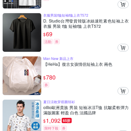
衣服男裝t恤短袖t恤上衣T572
D. Studio台灣發貨韓版冰絲速乾素色短袖上衣
衣服 男裝 t恤 短袖t恤 上衣T572
69
$
活動
券
Man New 新品上市
【HeHa】復古女孩情侶短袖上衣 兩色
780
$
券
夏日涼敢穿搭圓領衫
oillio歐洲貴族 男裝 短袖冰涼T恤 抗皺柔軟彈力
滿版圖案 輕盈 白色 法國品牌
1,092
$
65折
限時下殺
券