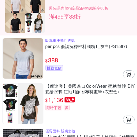
男裝/男內著指定品滿499結帳享88折
滿499享88折
吸濕排汗彈性透氣
per-pcs 低調沉穩棉料圓領T_灰白(PS1567)
388
$
挑戰低價
【摩達客】美國進口ColorWear 蜜糖骷髏 DIY
彩繪塗鴉 短袖T恤(附布料畫筆+衣型盒)
1,136
$
89折
限時下殺
券
優質面料 親膚舒適
【Heart:W 新職人】現+預 華夫格兩件式休閒套