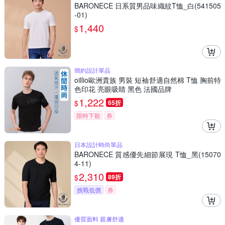
BARONECE 日系質男品味織紋T恤_白(541505
-01)
1,440
$
簡約設計單品
oillio歐洲貴族 男裝 短袖舒適自然棉 T恤 胸前特
色印花 亮眼吸睛 黑色 法國品牌
1,222
$
65折
限時下殺
券
日本設計時尚單品
BARONECE 質感優先細節展現 T恤_黑(15070
4-11)
2,310
$
89折
挑戰低價
券
優質面料 親膚舒適