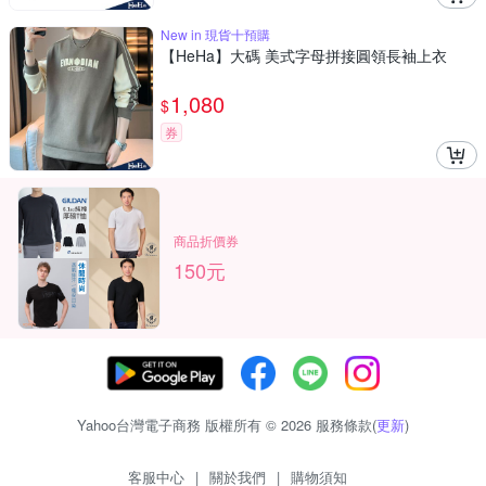
New in 現貨十預購
【HeHa】大碼 美式字母拼接圓領長袖上衣
1,080
$
券
商品折價券
150元
Yahoo台灣電子商務 版權所有 © 2026 服務條款(
更新
)
客服中心
|
關於我們
|
購物須知