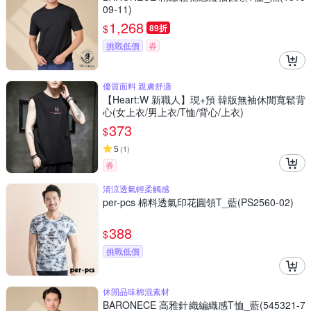
09-11)
1,268
$
89折
挑戰低價
券
優質面料 親膚舒適
【Heart:W 新職人】現+預 韓版無袖休閒寬鬆背
心(女上衣/男上衣/T恤/背心/上衣)
373
$
5
(
1
)
券
清涼透氣輕柔觸感
per-pcs 棉料透氣印花圓領T_藍(PS2560-02)
388
$
挑戰低價
休閒品味棉混素材
BARONECE 高雅針織編織感T恤_藍(545321-7