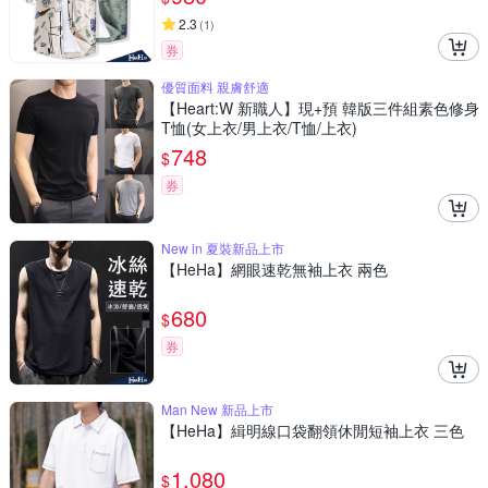
2.3
(
1
)
券
優質面料 親膚舒適
【Heart:W 新職人】現+預 韓版三件組素色修身
T恤(女上衣/男上衣/T恤/上衣)
748
$
券
New in 夏裝新品上市
【HeHa】網眼速乾無袖上衣 兩色
680
$
券
Man New 新品上市
【HeHa】緝明線口袋翻領休閒短袖上衣 三色
1,080
$