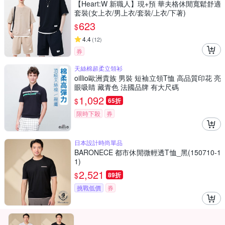
【Heart:W 新職人】現+預 華夫格休閒寬鬆舒適
套裝(女上衣/男上衣/套裝/上衣/下著)
623
$
4.4
(
12
)
券
天絲棉超柔立領衫
oillio歐洲貴族 男裝 短袖立領T恤 高品質印花 亮
眼吸睛 藏青色 法國品牌 有大尺碼
1,092
$
65折
限時下殺
券
日本設計時尚單品
BARONECE 都市休閒微輕透T恤_黑(150710-1
1)
2,521
$
89折
挑戰低價
券