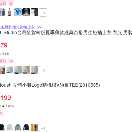
活動
券
+1
衣服男裝t恤短袖t恤上衣T657
D. Studio台灣發貨韓版夏季薄款經典百搭男生短袖上衣 衣服 男裝 t
79
5
(
4
)
活動
券
+5
Roush 立體小獅Logo精梳棉V領長TEE(2010535)
199
4.7
(
23
)
券
+4