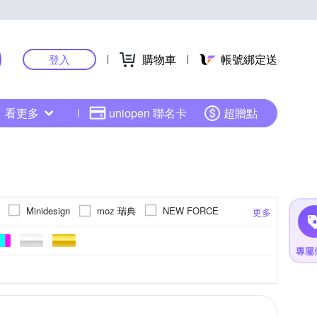
購物車
帳號綁定送
登入
看更多
uniopen 聯名卡
超贈點
moz 瑞典
Minidesign
NEW FORCE
更多
其他品牌
thle
ZENO
紋
針織衫
6XL以上
2L(實際約L)
LL
更多