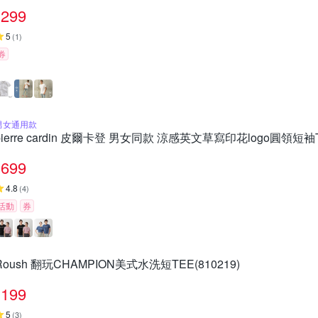
299
5
(
1
)
券
男女通用款
pierre cardin 皮爾卡登 男女同款 涼感英文草寫印花logo圓領短
699
4.8
(
4
)
活動
券
Roush 翻玩CHAMPION美式水洗短TEE(810219)
199
5
(
3
)