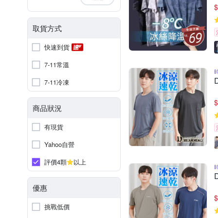
$
取貨方式
快速到貨
7-11常溫
7-11冷凍
$
商品狀況
有現貨
Yahoo自營
評價4顆
以上
優惠
$
挑戰低價