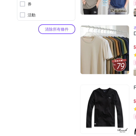
券
活動
清除所有條件
$
$