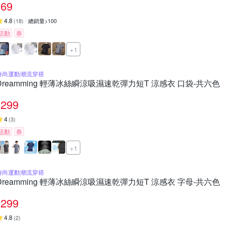
69
4.8
(
18
)
總銷量>100
活動
券
+1
時尚運動潮流穿搭
Dreamming 輕薄冰絲瞬涼吸濕速乾彈力短T 涼感衣 口袋-共六色
299
4
(
3
)
活動
券
+1
時尚運動潮流穿搭
Dreamming 輕薄冰絲瞬涼吸濕速乾彈力短T 涼感衣 字母-共六色
299
4.8
(
2
)