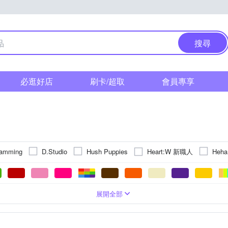
搜尋
必逛好店
刷卡/超取
會員專享
Heart:W 新職人
amming
D.Studio
Hush Puppies
Heha
cardin 皮爾卡登
per-pcs 派彼仕
Roush
TengYue
United A
無袖T恤)
刺繡
五分袖
條紋
POLO衫
圖騰/塗鴉
小可愛
格紋
襯衫
拼接
造型上衣
迷彩
帽T
動物
L
XL
2XL
3XL
4XL
5XL
Free
F
展開全部
)