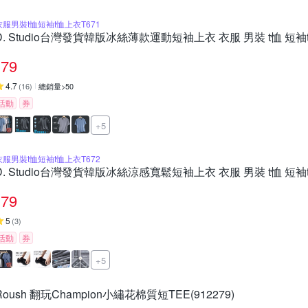
衣服男裝t恤短袖t恤上衣T671
D. Studio台灣發貨韓版冰絲薄款運動短袖上衣 衣服 男裝 t恤 短袖t
79
4.7
(
16
)
總銷量>50
活動
券
+5
衣服男裝t恤短袖t恤上衣T672
D. Studio台灣發貨韓版冰絲涼感寬鬆短袖上衣 衣服 男裝 t恤 短袖t
79
5
(
3
)
活動
券
+5
Roush 翻玩Champion小繡花棉質短TEE(912279)