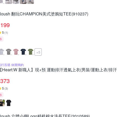
Roush 翻玩CHAMPION美式塗鴉短TEE(910237)
199
5
(
1
)
券
+5
流行百搭 休閒簡約
【Heart:W 新職人】現+預 運動排汗透氣上衣(男裝/運動上衣/排汗
373
5
(
3
)
券
Roush 立體小獅Logo精梳棉水洗長TEE(2010589)