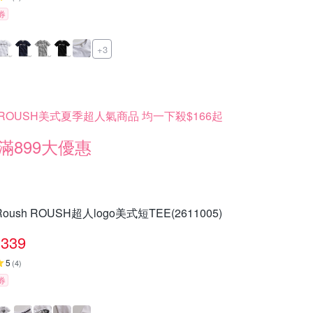
券
+3
ROUSH美式夏季超人氣商品 均一下殺$166起
滿899大優惠
Roush ROUSH超人logo美式短TEE(2611005)
339
5
(
4
)
券