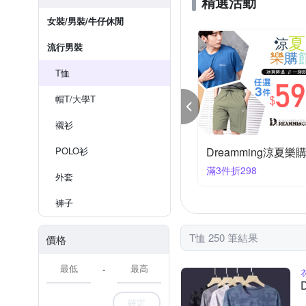
精選活動
女裝/男裝/牛仔休閒
流行男裝
T恤
帽T/大學T
襯衫
卡登 父親節限定 滿988折88
POLO衫
GIBBON 爸氣狂歡 
88折88
滿2件折188
外套
褲子
T恤 250 筆結果
價格
-
確定