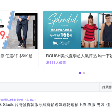
下單2件折188
oil
滿1件享65折
推薦排
衣服男裝t恤短袖t恤上衣T678
D. Studio台灣發貨韓版冰絲寬鬆透氣速乾短袖上衣 衣服 男裝 t恤 