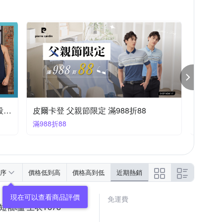
lio法國男裝歡慶88節限時65折，送好禮
皮爾卡登 限時快閃兩件$2500
任選2件2500
序
價格低到高
價格高到低
近期熱銷
免運費
短袖t恤 上衣T678