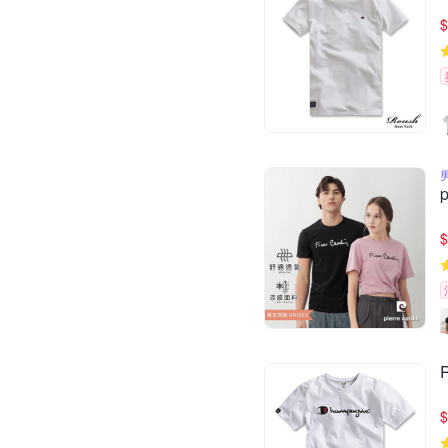
$
$
$