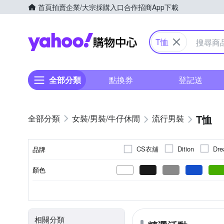
首頁
拍賣
企業/大宗採購入口
合作招商
App下載
Yahoo購物中心
T恤
全部分類
點換券
登記送
T恤
女裝/男裝/牛仔休閒
流行男裝
CS衣舖
Dition
Dre
品牌
oillio 歐洲貴族
pierre 
顏色
品牌名稱
素色
T恤
春夏
短袖
棉
人造纖維
長袖Ｔ恤
印花
秋冬
長袖
文字
四季
無袖
麻
背心(
XXS
XS
S
M
尺寸
風格元素
款式
適穿季節
袖長
主材質
3L(實際約XL)
4L(實際約2L
相關分類