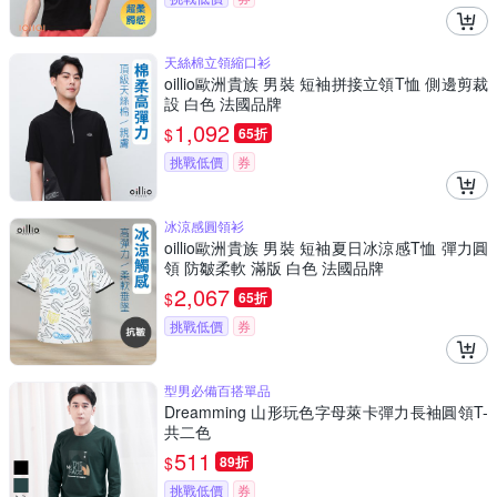
天絲棉立領縮口衫
oillio歐洲貴族 男裝 短袖拼接立領T恤 側邊剪裁
設 白色 法國品牌
1,092
$
65折
挑戰低價
券
冰涼感圓領衫
oillio歐洲貴族 男裝 短袖夏日冰涼感T恤 彈力圓
領 防皺柔軟 滿版 白色 法國品牌
2,067
$
65折
挑戰低價
券
型男必備百搭單品
Dreamming 山形玩色字母萊卡彈力長袖圓領T-
共二色
511
$
89折
挑戰低價
券