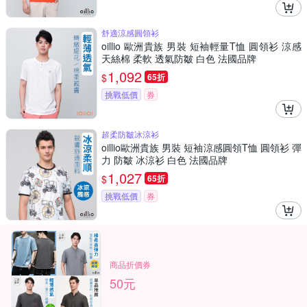
舒適涼感圓領衫
oillio 歐洲貴族 男裝 短袖輕量T恤 圓領衫 涼感
天絲棉 柔軟 透氣防皺 白色 法國品牌
1,092
$
65折
挑戰低價
券
超柔防皺冰涼衫
oillio歐洲貴族 男裝 短袖涼感圓領T恤 圓領衫 彈
力 防皺 冰涼衫 白色 法國品牌
1,027
$
65折
挑戰低價
券
商品折價券
50元