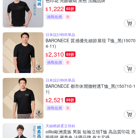
色印花 亮眼吸睛 黑色 法國品牌
1,222
$
65折
挑戰低價
券
日本設計時尚單品
BARONECE 質感優先細節展現 T恤_黑(15070
4-11)
2,310
$
89折
挑戰低價
券
日本設計時尚單品
BARONECE 都市休閒微輕透T恤_黑(150710-1
1)
2,521
$
89折
挑戰低價
券
天絲棉超柔立領衫
oillio歐洲貴族 男裝 短袖立領T恤 高品質印花 亮
眼吸睛 藏青色 法國品牌 有大尺碼