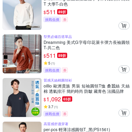
T 大學T-白色
511
$
89折
挑戰低價
券
型男必備百搭單品
Dreamming 美式G字母印花萊卡彈力長袖圓領
T-共二色
511
$
89折
5
(
1
)
挑戰低價
券
質感天絲棉圓領衫
oillio 歐洲貴族 男裝 短袖圓領T恤 桑蠶絲 天絲
棉 透氣排汗 簡約時尚 防皺 藏青色 法國品牌
1,092
$
65折
3.7
(
1
)
挑戰低價
券
高質感舒適穿著
per-pcs 輕薄涼感圓領T_黑(PS1561)