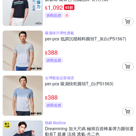
1,092
$
65折
挑戰低價
券
吸濕排汗彈性透氣
per-pcs 低調沉穩棉料圓領T_灰白(PS1567)
388
$
挑戰低價
台灣製造品質保證
per-pcs 吸濕快乾圓領T_白(PS1563)
388
$
挑戰低價
熱銷 BigSize
Dreamming 加大尺碼 極簡百搭蜂巢彈力圓領運
動長T 親膚 涼感 透氣-共二色