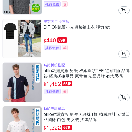
挑戰低價
券
單穿內搭 基本款
DITION氣質小立領短袖上衣 彈力短t
440
$
89折
挑戰低價
券
時尚拼接搭配
oillio歐洲貴族 男裝 棉柔圓領TEE 短袖T恤 品牌
衫 經典拼接單品 藏青色 法國品牌 有大尺碼
1,482
$
65折
挑戰低價
券
時尚設計單品
oillio歐洲貴族 短袖天絲棉T恤 植絨設計 立體凹
凸圖樣 白色 男女裝 法國品牌
1,222
$
65折