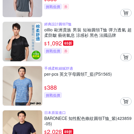
挑戰低價
券
經典設計圓領T恤
oillio 歐洲貴族 男裝 短袖圓領T恤 彈力透氣 超
柔防皺 藝術氣息 涼感衫 黑色 法國品牌
1,092
$
65折
挑戰低價
券
手感柔軟細膩舒適
per-pcs 英文字母圓領T_藍(PS1565)
388
$
挑戰低價
日本原裝進口
BARONECE 知性配色條紋圓領T恤_紫(423859
-05)
2,028
$
89折