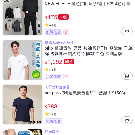
NEW FORCE 撞色拼貼圓領縮口上衣-4色可選
475
$
89折
4
(
1
)
挑戰低價
券
質感天絲棉圓領衫
oillio 歐洲貴族 男裝 短袖圓領T恤 桑蠶絲 天絲
棉 透氣排汗 簡約時尚 防皺 白色 法國品牌
1,092
$
65折
5
(
1
)
挑戰低價
券
高質感舒適穿著
per-pcs 棉料透氣素色圓領T_藍黑(PS1566)
388
$
5
(
1
)
挑戰低價
舒適首選