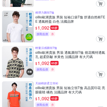
棉彈力圓領T恤
oillio歐洲貴族 男裝 短袖口袋T恤 舒適自然棉TE
E 透氣輕盈 白色 法國品牌
1,092
$
65折
挑戰低價
券
輕量涼感圓領T恤
oillio歐洲貴族 男裝 透氣圓領T恤 燒花獨特透氣
孔 超柔防皺 米黃色 法國品牌 有大尺碼
1,092
$
65折
挑戰低價
券
天絲棉超柔立領衫
oillio歐洲貴族 男裝 短袖立領T恤 高品質印花 亮
眼吸睛 橘色 法國品牌 有大尺碼
1,092
$
65折
挑戰低價
券