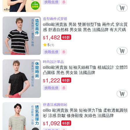
挑戰低價
券
造型兩件式穿搭
oillio歐洲貴族 男裝 雙層領型T恤 兩件式 穿出質
感 舒適自然棉 男女裝 黑色 法國品牌 有大尺碼
1,482
$
65折
5
(
1
)
挑戰低價
券
時尚設計單品
oillio歐洲貴族 短袖天絲棉T恤 植絨設計 立體凹
凸圖樣 黑色 男女裝 法國品牌
1,222
$
65折
挑戰低價
券
舒適涼感圓領衫
oillio 歐洲貴族 男裝 短袖彈力T恤 柔軟透氣圓領
衫 涼感 防皺 修身顯瘦 灰綠色 法國品牌
1,092
$
65折