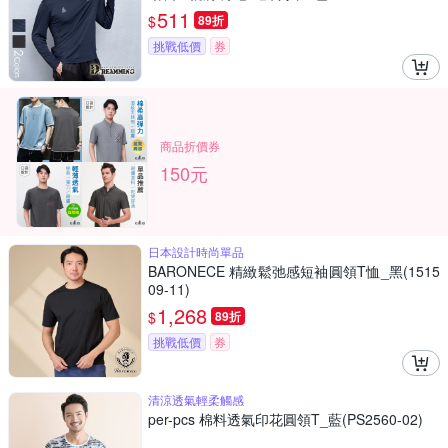
511
$
89折
挑戰低價
券
商品折價券
150元
日本設計時尚單品
BARONECE 精緻鬆弛感短袖圓領T恤_黑(1515
09-11)
1,268
$
89折
挑戰低價
券
清涼透氣輕柔觸感
per-pcs 棉料透氣印花圓領T_藍(PS2560-02)