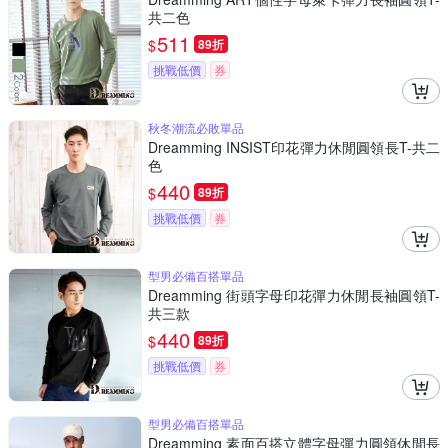
共二色
511
$
89折
挑戰低價
券
秋冬潮流必敗單品
Dreamming INSIST印花彈力休閒圓領長T-共二
色
440
$
89折
挑戰低價
券
型男必備百搭單品
Dreamming 街頭字母印花彈力休閒長袖圓領T-
共三款
440
$
89折
挑戰低價
券
型男必備百搭單品
Dreamming 素面百搭立體字母彈力圓領休閒長