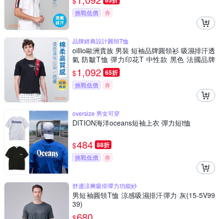
$
65折
挑戰低價
券
品牌經典設計圓領T恤
oillio歐洲貴族 男裝 短袖品牌圓領衫 吸濕排汗透
氣 防皺T恤 彈力印花T 中性款 黑色 法國品牌
有大尺碼
1,092
$
65折
挑戰低價
券
oversize 男女可穿
DITION海洋oceans短袖上衣 彈力短t恤
484
$
88折
挑戰低價
券
舒適涼爽吸排彈力功能紗
男短袖圓領T恤 涼感吸濕排汗彈力 灰(15-5V99
39)
680
$