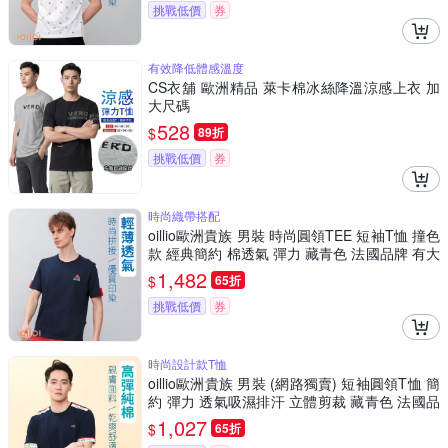
挑戰低價
券
有效降低體感溫度
CS衣舖 歐洲精品 萊卡棉冰絲降溫涼感上衣 加
大尺碼
528
$
89折
挑戰低價
券
時尚織帶搭配
oillio歐洲貴族 男裝 時尚圓領TEE 短袖T恤 撞色
款 經典簡約 棉透氣 彈力 藏青色 法國品牌 有大
尺碼
1,482
$
65折
挑戰低價
券
時尚設計款T恤
oillio歐洲貴族 男裝 (網路獨賣) 短袖圓領T恤 簡
約 彈力 透氣吸濕排汗 立體剪裁 藏青色 法國品
牌
1,027
$
65折