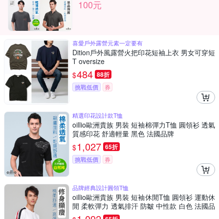
100元
喜愛戶外露營元素一定要有
Dition戶外風露營火把印花短袖上衣 男女可穿短
T oversize
484
$
88折
挑戰低價
券
精選印花設計款T恤
oillio歐洲貴族 男裝 短袖棉彈力T恤 圓領衫 透氣
質感印花 舒適輕量 黑色 法國品牌
1,027
$
65折
挑戰低價
券
品牌經典設計圓領T恤
oillio歐洲貴族 男裝 短袖休閒T恤 圓領衫 運動休
閒 柔軟彈力 透氣排汗 防皺 中性款 白色 法國品
牌
1,092