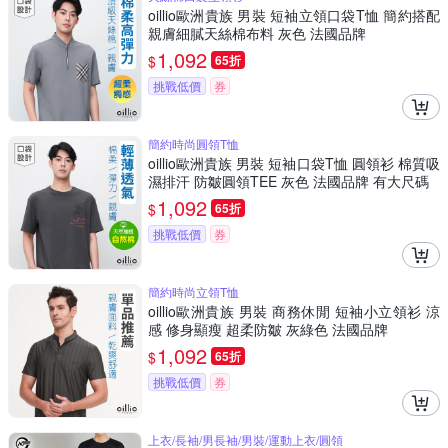
oillio歐洲貴族 男裝 短袖立領口袋T恤 簡約搭配
親膚細膩天絲棉布料 灰色 法國品牌
1,092
$
65折
挑戰低價
券
簡約時尚圓領T恤
oillio歐洲貴族 男裝 短袖口袋T恤 圓領衫 棉質吸
濕排汗 防皺圓領TEE 灰色 法國品牌 有大尺碼
1,092
$
65折
挑戰低價
券
簡約時尚立領T恤
oillio歐洲貴族 男裝 商務休閒 短袖小立領衫 涼
感 修身顯瘦 超柔防皺 灰綠色 法國品牌
1,092
$
65折
挑戰低價
券
上衣/長袖/男長袖/男裝/運動上衣/圓領