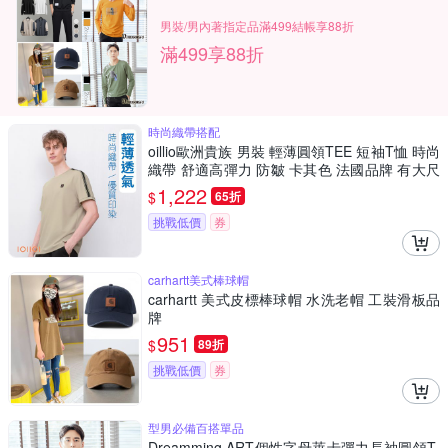
男裝/男內著指定品滿499結帳享88折
滿499享88折
時尚織帶搭配
oillio歐洲貴族 男裝 輕薄圓領TEE 短袖T恤 時尚
織帶 舒適高彈力 防皺 卡其色 法國品牌 有大尺
碼
1,222
$
65折
挑戰低價
券
carhartt美式棒球帽
carhartt 美式皮標棒球帽 水洗老帽 工裝滑板品
牌
951
$
89折
挑戰低價
券
型男必備百搭單品
Dreamming ART個性字母萊卡彈力長袖圓領T-