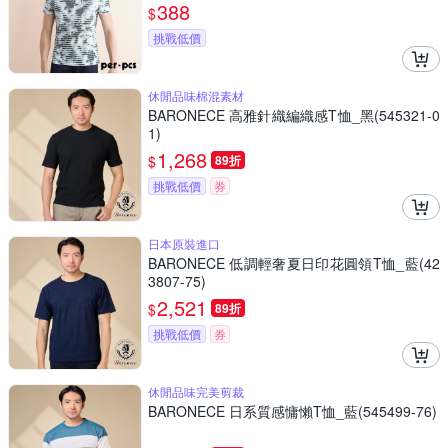
388
$
挑戰低價
休閒品味棉混素材
BARONECE 高雅針織編織感T恤_黑(545321-0
1)
1,268
$
89折
挑戰低價
券
日本原裝進口
BARONECE 低調輕奢夏日印花圓領T恤_藍(42
3807-75)
2,521
$
89折
挑戰低價
券
休閒品味完美剪裁
BARONECE 日系質感慵懶T恤_藍(545499-76)