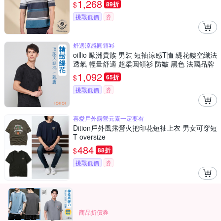
1,268
$
89折
挑戰低價
券
舒適涼感圓領衫
oillio 歐洲貴族 男裝 短袖涼感T恤 緹花鏤空織法
透氣 輕量舒適 超柔圓領衫 防皺 黑色 法國品牌
1,092
$
65折
挑戰低價
券
喜愛戶外露營元素一定要有
Dition戶外風露營火把印花短袖上衣 男女可穿短
T oversize
484
$
88折
挑戰低價
券
商品折價券