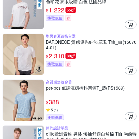
色印花 亮眼吸睛 白色 法國品牌
1,222
$
65折
挑戰低價
券
型男春夏百搭首選
BARONECE 質感優先細節展現 T恤_白(15070
4-01)
2,310
$
89折
挑戰低價
券
高質感舒適穿著
per-pcs 低調沉穩棉料圓領T_藍(PS1569)
388
$
5
(
1
)
挑戰低價
簡約設計單品
oillio歐洲貴族 男裝 短袖舒適自然棉 T恤 胸前特