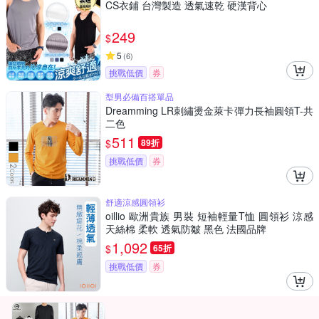
CS衣鋪 台灣製造 透氣速乾 硬漢背心
249
$
5
(
6
)
挑戰低價
券
型男必備百搭單品
Dreamming LR刺繡燙金萊卡彈力長袖圓領T-共
二色
511
$
89折
挑戰低價
券
舒適涼感圓領衫
oillio 歐洲貴族 男裝 短袖輕量T恤 圓領衫 涼感
天絲棉 柔軟 透氣防皺 黑色 法國品牌
1,092
$
65折
挑戰低價
券