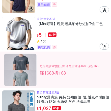
挑戰低價
券
現貨 售完不補
【Mini嚴選】現貨 經典細條紋短袖T恤 二色
511
$
89折
4
(
1
)
挑戰低價
券
范倫鐵諾x約翰公爵 送禮首選滿1688現折168
滿1688折168
超柔防皺透氣T恤
oillio歐洲貴族 男裝 短袖圓領T恤 透氣涼感圓領
衫 彈力 防皺 天絲棉 灰色 法國品牌
1,027
$
65折