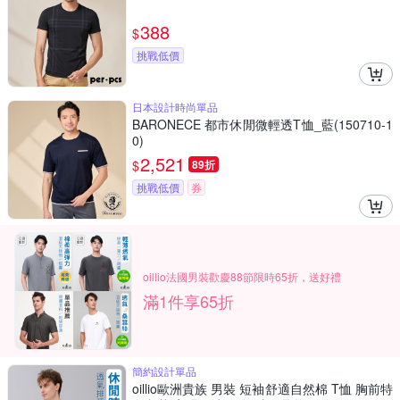
388
$
挑戰低價
日本設計時尚單品
BARONECE 都市休閒微輕透T恤_藍(150710-1
0)
2,521
$
89折
挑戰低價
券
oillio法國男裝歡慶88節限時65折，送好禮
滿1件享65折
簡約設計單品
oillio歐洲貴族 男裝 短袖舒適自然棉 T恤 胸前特