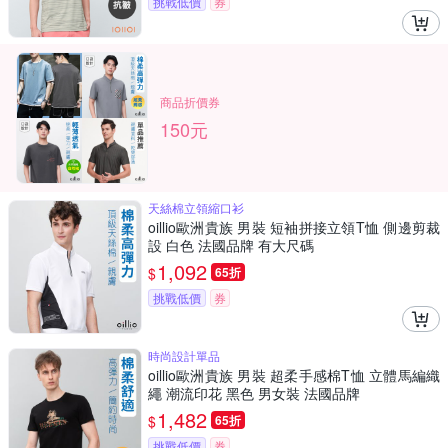
挑戰低價
券
商品折價券
150元
天絲棉立領縮口衫
oillio歐洲貴族 男裝 短袖拼接立領T恤 側邊剪裁
設 白色 法國品牌 有大尺碼
1,092
$
65折
挑戰低價
券
時尚設計單品
oillio歐洲貴族 男裝 超柔手感棉T恤 立體馬編織
繩 潮流印花 黑色 男女裝 法國品牌
1,482
$
65折
挑戰低價
券