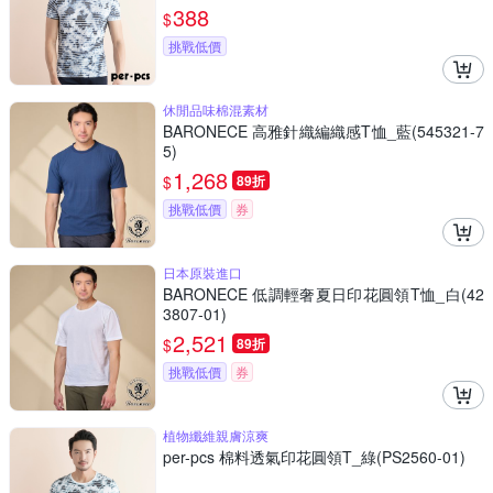
388
$
挑戰低價
休閒品味棉混素材
BARONECE 高雅針織編織感T恤_藍(545321-7
5)
1,268
$
89折
挑戰低價
券
日本原裝進口
BARONECE 低調輕奢夏日印花圓領T恤_白(42
3807-01)
2,521
$
89折
挑戰低價
券
植物纖維親膚涼爽
per-pcs 棉料透氣印花圓領T_綠(PS2560-01)