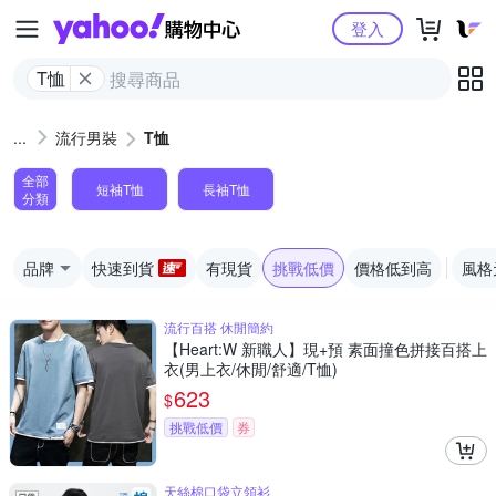
Yahoo購物中心
登入
T恤
流行男裝
T恤
全部
短袖T恤
長袖T恤
分類
品牌
快速到貨
有現貨
挑戰低價
價格低到高
風格
流行百搭 休閒簡約
【Heart:W 新職人】現+預 素面撞色拼接百搭上
衣(男上衣/休閒/舒適/T恤)
623
$
挑戰低價
券
天絲棉口袋立領衫