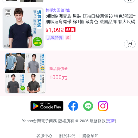
棉彈力圓領T恤
oillio歐洲貴族 男裝 短袖口袋圓領衫 特色領設計
細膩連肩織帶 棉T恤 藏青色 法國品牌 有大尺碼
1,092
$
65折
挑戰低價
券
商品折價券
1000元
Yahoo台灣電子商務 版權所有 © 2026 服務條款(
更新
)
客服中心
|
關於我們
|
購物須知