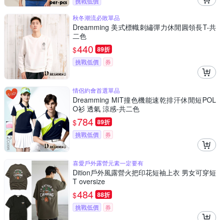
挑戰低價
秋冬潮流必敗單品
Dreamming 美式標幟刺繡彈力休閒圓領長T-共
二色
440
$
89折
挑戰低價
券
情侶約會首選單品
Dreamming MIT撞色機能速乾排汗休閒短POL
O衫 透氣 涼感-共二色
784
$
89折
挑戰低價
券
喜愛戶外露營元素一定要有
Dition戶外風露營火把印花短袖上衣 男女可穿短
T oversize
484
$
88折
挑戰低價
券