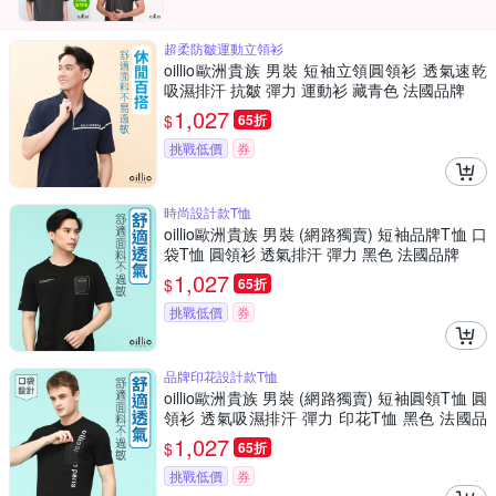
超柔防皺運動立領衫
oillio歐洲貴族 男裝 短袖立領圓領衫 透氣速乾
吸濕排汗 抗皺 彈力 運動衫 藏青色 法國品牌
1,027
$
65折
挑戰低價
券
時尚設計款T恤
oillio歐洲貴族 男裝 (網路獨賣) 短袖品牌T恤 口
袋T恤 圓領衫 透氣排汗 彈力 黑色 法國品牌
1,027
$
65折
挑戰低價
券
品牌印花設計款T恤
oillio歐洲貴族 男裝 (網路獨賣) 短袖圓領T恤 圓
領衫 透氣吸濕排汗 彈力 印花T恤 黑色 法國品
牌
1,027
$
65折
挑戰低價
券