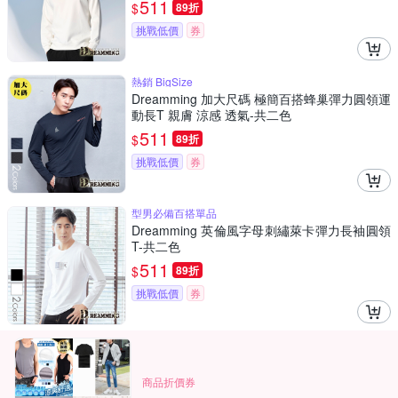
511
$
89折
挑戰低價
券
熱銷 BigSize
Dreamming 加大尺碼 極簡百搭蜂巢彈力圓領運
動長T 親膚 涼感 透氣-共二色
511
$
89折
挑戰低價
券
型男必備百搭單品
Dreamming 英倫風字母刺繡萊卡彈力長袖圓領
T-共二色
511
$
89折
挑戰低價
券
商品折價券