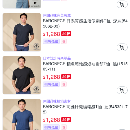
休閒品味完美剪裁
BARONECE 日系質感生活假兩件T恤_深灰(54
5062-03)
1,268
$
89折
挑戰低價
券
日本設計時尚單品
BARONECE 精緻鬆弛感短袖圓領T恤_黑(1515
09-11)
1,268
$
89折
挑戰低價
券
休閒品味棉混素材
BARONECE 高雅針織編織感T恤_藍(545321-7
5)
1,268
$
89折
挑戰低價
券