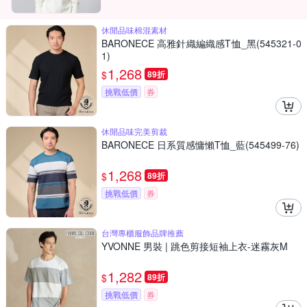
休閒品味棉混素材
BARONECE 高雅針織編織感T恤_黑(545321-0
1)
1,268
$
89折
挑戰低價
券
休閒品味完美剪裁
BARONECE 日系質感慵懶T恤_藍(545499-76)
1,268
$
89折
挑戰低價
券
台灣專櫃服飾品牌推薦
YVONNE 男裝 | 跳色剪接短袖上衣-迷霧灰M
1,282
$
89折
挑戰低價
券