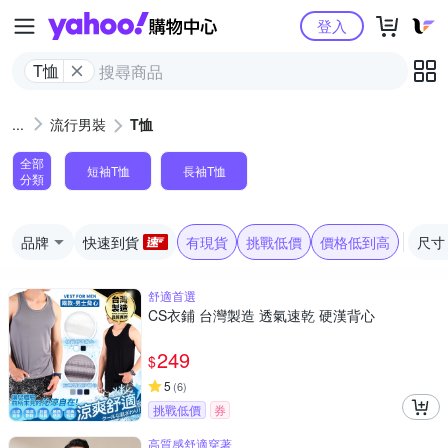
Yahoo購物中心
登入
T恤
流行男裝
T恤
全部
短袖T恤
長袖T恤
分類
品牌
快速到貨
有現貨
挑戰低價
價格低到高
尺寸
舒適首選
CS衣鋪 台灣製造 透氣速乾 硬漢背心
249
$
5
(
6
)
挑戰低價
券
高質感舒適穿著