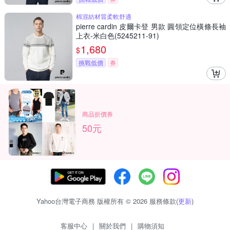
棉混紡材質柔軟舒適
pierre cardin 皮爾卡登 男款 圓領定位橫條長袖
上衣-米白色(5245211-91)
1,680
$
挑戰低價
券
商品折價券
50元
Yahoo台灣電子商務 版權所有 © 2026 服務條款(
更新
)
客服中心
|
關於我們
|
購物須知