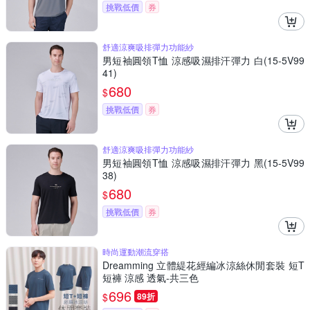
挑戰低價
券
舒適涼爽吸排彈力功能紗
男短袖圓領T恤 涼感吸濕排汗彈力 白(15-5V99
41)
680
$
挑戰低價
券
舒適涼爽吸排彈力功能紗
男短袖圓領T恤 涼感吸濕排汗彈力 黑(15-5V99
38)
680
$
挑戰低價
券
時尚運動潮流穿搭
Dreamming 立體緹花經編冰涼絲休閒套裝 短T
短褲 涼感 透氣-共三色
696
$
89折