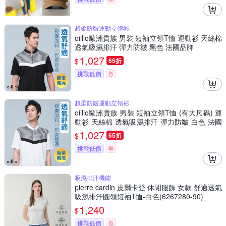
超柔防皺運動立領衫
oillio歐洲貴族 男裝 短袖立領T恤 運動衫 天絲棉
透氣吸濕排汗 彈力防皺 黑色 法國品牌
1,027
$
65折
挑戰低價
券
超柔防皺運動立領衫
oillio歐洲貴族 男裝 短袖立領T恤 (有大尺碼) 運
動衫 天絲棉 透氣吸濕排汗 彈力防皺 白色 法國
品牌
1,027
$
65折
挑戰低價
券
吸濕排汗機能
pierre cardin 皮爾卡登 休閒服飾 女款 舒適透氣
吸濕排汗圓領短袖T恤-白色(6267280-90)
1,240
$
挑戰低價
券