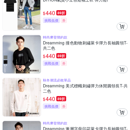
440
$
89折
挑戰低價
券
時尚摩登簡約款
Dreamming 撞色動物刺繡萊卡彈力長袖圓領T-
共二色
440
$
89折
挑戰低價
券
秋冬潮流必敗單品
Dreamming 美式標幟刺繡彈力休閒圓領長T-共
二色
440
$
89折
挑戰低價
券
時尚摩登簡約款
Dreamming 漸層字母印花萊卡彈力長袖圓領T-