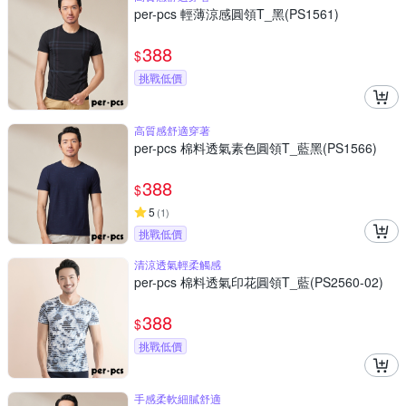
per-pcs 輕薄涼感圓領T_黑(PS1561)
388
$
挑戰低價
高質感舒適穿著
per-pcs 棉料透氣素色圓領T_藍黑(PS1566)
388
$
5
(
1
)
挑戰低價
清涼透氣輕柔觸感
per-pcs 棉料透氣印花圓領T_藍(PS2560-02)
388
$
挑戰低價
手感柔軟細膩舒適