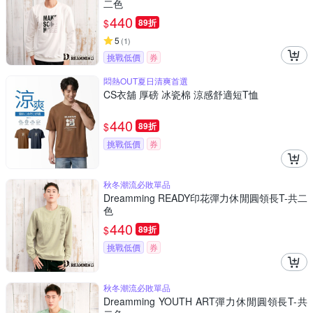
二色
440
$
89折
5
(
1
)
挑戰低價
券
悶熱OUT夏日清爽首選
CS衣舖 厚磅 冰瓷棉 涼感舒適短T恤
440
$
89折
挑戰低價
券
秋冬潮流必敗單品
Dreamming READY印花彈力休閒圓領長T-共二
色
440
$
89折
挑戰低價
券
秋冬潮流必敗單品
Dreamming YOUTH ART彈力休閒圓領長T-共