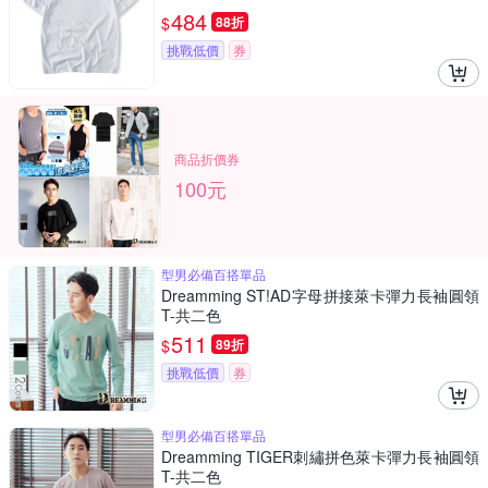
484
$
88折
挑戰低價
券
商品折價券
100元
型男必備百搭單品
Dreamming ST!AD字母拼接萊卡彈力長袖圓領
T-共二色
511
$
89折
挑戰低價
券
型男必備百搭單品
Dreamming TIGER刺繡拼色萊卡彈力長袖圓領
T-共二色