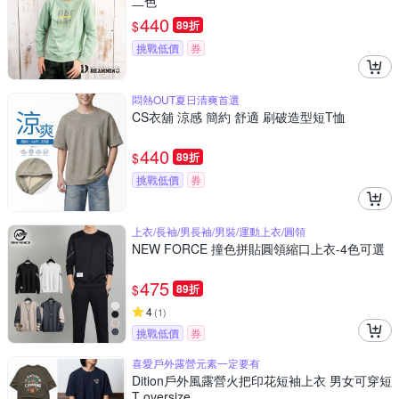
二色
440
$
89折
挑戰低價
券
悶熱OUT夏日清爽首選
CS衣舖 涼感 簡約 舒適 刷破造型短T恤
440
$
89折
挑戰低價
券
上衣/長袖/男長袖/男裝/運動上衣/圓領
NEW FORCE 撞色拼貼圓領縮口上衣-4色可選
475
$
89折
4
(
1
)
挑戰低價
券
喜愛戶外露營元素一定要有
Dition戶外風露營火把印花短袖上衣 男女可穿短
T oversize