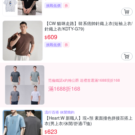
挑戰低價
券
【CW 貓咪走路】韓系痞帥針織上衣(短袖上衣/
針織上衣/KDTY-G79)
609
$
挑戰低價
券
范倫鐵諾x約翰公爵 送禮首選滿1688現折168
滿1688折168
流行百搭 休閒簡約
【Heart:W 新職人】現+預 素面撞色拼接百搭上
衣(男上衣/休閒/舒適/T恤)
623
$