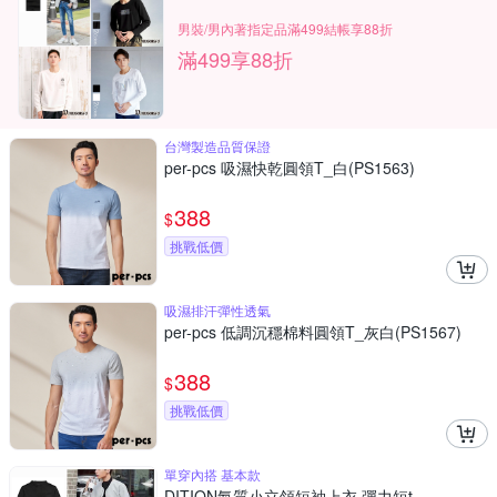
男裝/男內著指定品滿499結帳享88折
滿499享88折
台灣製造品質保證
per-pcs 吸濕快乾圓領T_白(PS1563)
388
$
挑戰低價
吸濕排汗彈性透氣
per-pcs 低調沉穩棉料圓領T_灰白(PS1567)
388
$
挑戰低價
單穿內搭 基本款
DITION氣質小立領短袖上衣 彈力短t