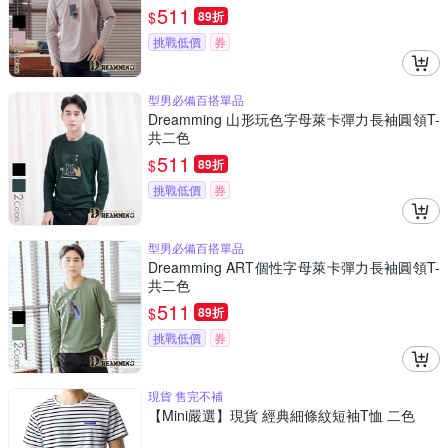
511
$
89折
挑戰低價
券
型男必備百搭單品
Dreamming 山形玩色字母萊卡彈力長袖圓領T-
共二色
511
$
89折
挑戰低價
券
型男必備百搭單品
Dreamming ART個性字母萊卡彈力長袖圓領T-
共二色
511
$
89折
挑戰低價
券
現貨 售完不補
【Mini嚴選】現貨 經典細條紋短袖T恤 二色