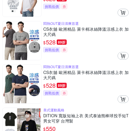
挑戰低價
券
悶熱OUT夏日清爽首選
CS衣舖 歐洲精品 萊卡棉冰絲降溫涼感上衣 加
大尺碼
528
$
89折
挑戰低價
券
悶熱OUT夏日清爽首選
CS衣舖 歐洲精品 萊卡棉冰絲降溫涼感上衣 加
大尺碼
528
$
89折
挑戰低價
券
美式運動風格
DITION 寬版短袖上衣 美式泰迪熊棒球投手短T
男女可穿 台灣製
550
$