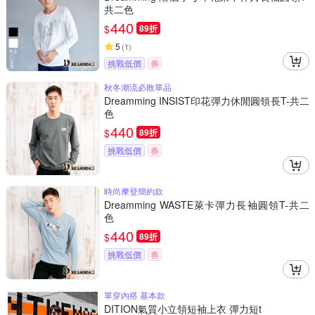
共二色
440
$
89折
5
(
1
)
挑戰低價
券
秋冬潮流必敗單品
Dreamming INSIST印花彈力休閒圓領長T-共二
色
440
$
89折
挑戰低價
券
時尚摩登簡約款
Dreamming WASTE萊卡彈力長袖圓領T-共二
色
440
$
89折
挑戰低價
券
單穿內搭 基本款
DITION氣質小立領短袖上衣 彈力短t