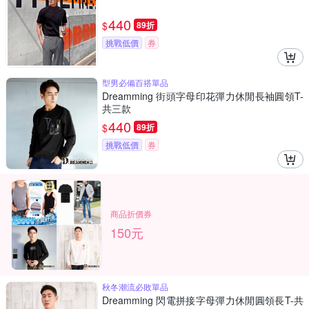
440
$
89折
挑戰低價
券
型男必備百搭單品
Dreamming 街頭字母印花彈力休閒長袖圓領T-
共三款
440
$
89折
挑戰低價
券
商品折價券
150元
秋冬潮流必敗單品
Dreamming 閃電拼接字母彈力休閒圓領長T-共