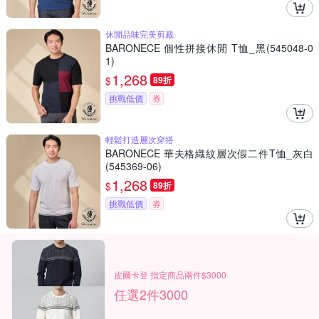
休閒品味完美剪裁
BARONECE 個性拼接休閒 T恤_黑(545048-0
1)
1,268
$
89折
挑戰低價
券
輕鬆打造層次穿搭
BARONECE 華夫格織紋層次假二件T恤_灰白
(545369-06)
1,268
$
89折
挑戰低價
券
皮爾卡登 指定商品兩件$3000
任選2件3000