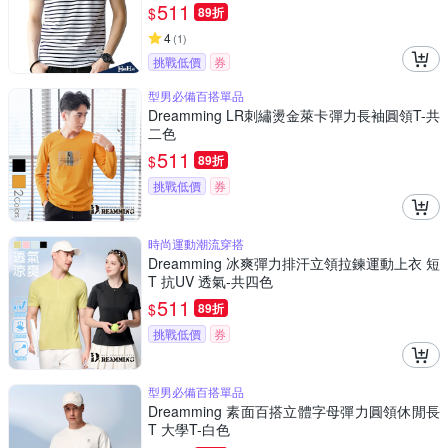
511
$
89折
4
(
1
)
挑戰低價
券
型男必備百搭單品
Dreamming LR刺繡燙金萊卡彈力長袖圓領T-共
二色
511
$
89折
挑戰低價
券
時尚運動潮流穿搭
Dreamming 冰爽彈力排汗立領拉鍊運動上衣 短
T 抗UV 透氣-共四色
511
$
89折
挑戰低價
券
型男必備百搭單品
Dreamming 素面百搭立體字母彈力圓領休閒長
T 大學T-白色