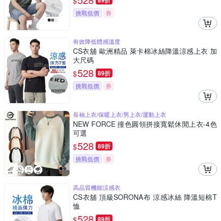
$
89折
挑戰低價
券
有效降低體感溫度
CS衣舖 歐洲精品 萊卡棉冰絲降溫涼感上衣 加
大尺碼
528
$
89折
挑戰低價
券
長袖上衣/保暖上衣/男上衣/運動上衣
NEW FORCE 撞色圓領拼接寬鬆休閒上衣-4色
可選
528
$
89折
挑戰低價
券
高品質機能涼感衣
CS衣舖 頂級SORONA布 涼感冰絲 降溫短棉T
恤
528
$
89折