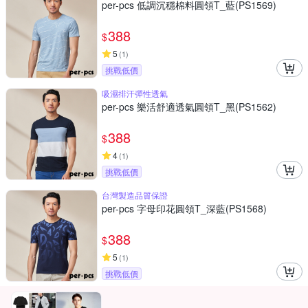
per-pcs 低調沉穩棉料圓領T_藍(PS1569)
388
$
5
(
1
)
挑戰低價
吸濕排汗彈性透氣
per-pcs 樂活舒適透氣圓領T_黑(PS1562)
388
$
4
(
1
)
挑戰低價
台灣製造品質保證
per-pcs 字母印花圓領T_深藍(PS1568)
388
$
5
(
1
)
挑戰低價