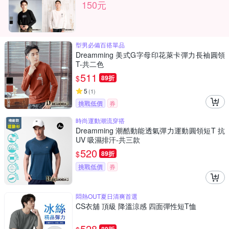
150元
型男必備百搭單品
Dreamming 美式G字母印花萊卡彈力長袖圓領
T-共二色
511
$
89折
5
(
1
)
挑戰低價
券
時尚運動潮流穿搭
Dreamming 潮酷動能透氣彈力運動圓領短T 抗
UV 吸濕排汗-共三款
520
$
89折
挑戰低價
券
悶熱OUT夏日清爽首選
CS衣舖 頂級 降溫涼感 四面彈性短T恤
528