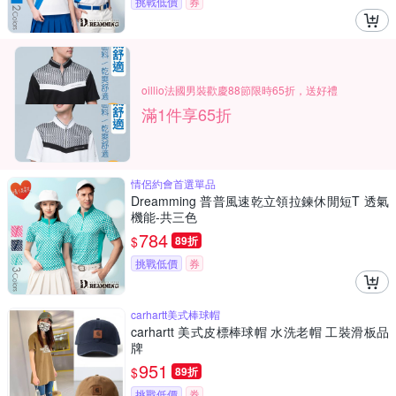
挑戰低價
券
oillio法國男裝歡慶88節限時65折，送好禮
滿1件享65折
情侶約會首選單品
Dreamming 普普風速乾立領拉鍊休閒短T 透氣
機能-共三色
784
$
89折
挑戰低價
券
carhartt美式棒球帽
carhartt 美式皮標棒球帽 水洗老帽 工裝滑板品
牌
951
$
89折
挑戰低價
券