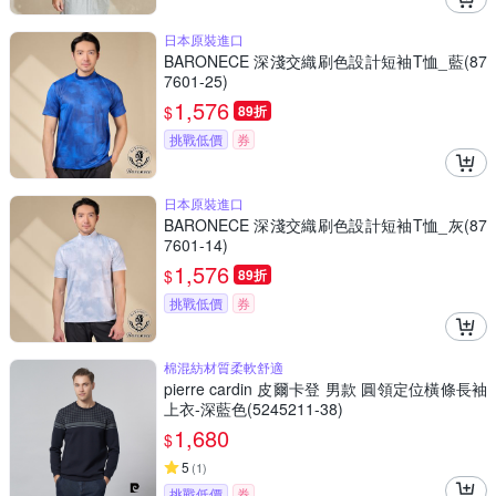
日本原裝進口
BARONECE 深淺交織刷色設計短袖T恤_藍(87
7601-25)
1,576
$
89折
挑戰低價
券
日本原裝進口
BARONECE 深淺交織刷色設計短袖T恤_灰(87
7601-14)
1,576
$
89折
挑戰低價
券
棉混紡材質柔軟舒適
pierre cardin 皮爾卡登 男款 圓領定位橫條長袖
上衣-深藍色(5245211-38)
1,680
$
5
(
1
)
挑戰低價
券