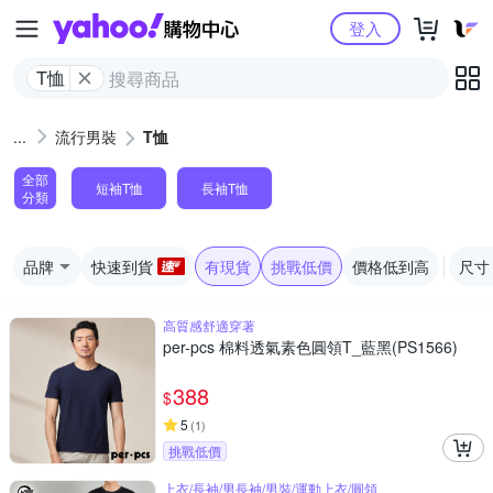
Yahoo購物中心
登入
T恤
流行男裝
T恤
全部
短袖T恤
長袖T恤
分類
品牌
快速到貨
有現貨
挑戰低價
價格低到高
尺寸
高質感舒適穿著
per-pcs 棉料透氣素色圓領T_藍黑(PS1566)
388
$
5
(
1
)
挑戰低價
上衣/長袖/男長袖/男裝/運動上衣/圓領