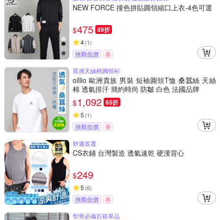
NEW FORCE 撞色拼貼圓領縮口上衣-4色可選
475
$
89折
4
(
1
)
挑戰低價
券
質感天絲棉圓領衫
oillio 歐洲貴族 男裝 短袖圓領T恤 桑蠶絲 天絲
棉 透氣排汗 簡約時尚 防皺 白色 法國品牌
1,092
$
65折
5
(
1
)
挑戰低價
券
舒適首選
CS衣鋪 台灣製造 透氣速乾 硬漢背心
249
$
5
(
6
)
挑戰低價
券
型男必備百搭單品