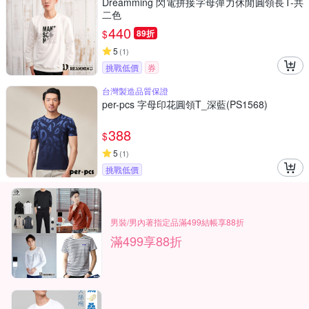
Dreamming 閃電拼接字母彈力休閒圓領長T-共
二色
440
$
89折
5
(
1
)
挑戰低價
券
台灣製造品質保證
per-pcs 字母印花圓領T_深藍(PS1568)
388
$
5
(
1
)
挑戰低價
男裝/男內著指定品滿499結帳享88折
滿499享88折