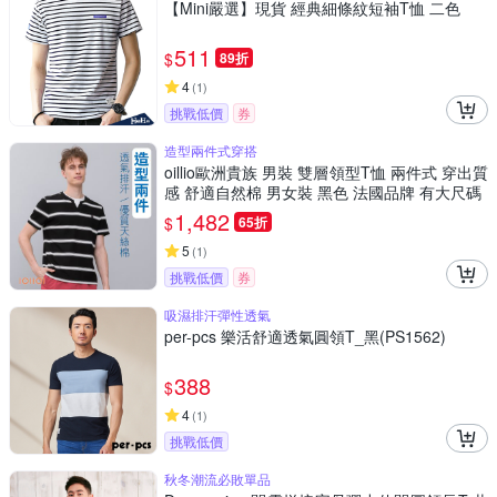
【Mini嚴選】現貨 經典細條紋短袖T恤 二色
511
$
89折
4
(
1
)
挑戰低價
券
造型兩件式穿搭
oillio歐洲貴族 男裝 雙層領型T恤 兩件式 穿出質
感 舒適自然棉 男女裝 黑色 法國品牌 有大尺碼
1,482
$
65折
5
(
1
)
挑戰低價
券
吸濕排汗彈性透氣
per-pcs 樂活舒適透氣圓領T_黑(PS1562)
388
$
4
(
1
)
挑戰低價
秋冬潮流必敗單品