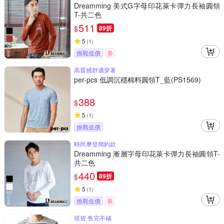
Dreamming 美式G字母印花萊卡彈力長袖圓領
T-共二色
511
$
89折
5
(
1
)
挑戰低價
券
高質感舒適穿著
per-pcs 低調沉穩棉料圓領T_藍(PS1569)
388
$
5
(
1
)
挑戰低價
時尚摩登簡約款
Dreamming 漸層字母印花萊卡彈力長袖圓領T-
共二色
440
$
89折
5
(
1
)
挑戰低價
券
現貨 售完不補