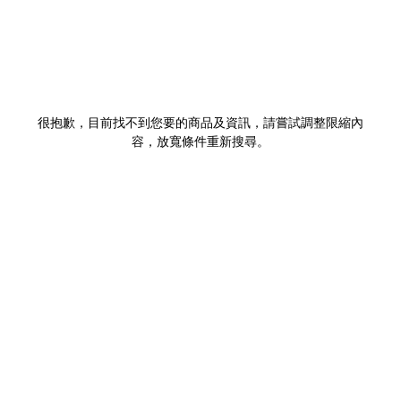
很抱歉，目前找不到您要的商品及資訊，請嘗試調整限縮內
容，放寬條件重新搜尋。