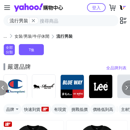
Yahoo購物中心
登入
流行男裝
女裝/男裝/牛仔休閒
流行男裝
全部
T恤
分類
嚴選品牌
全品牌列表
品牌
快速到貨
有現貨
挑戰低價
價格低到高
主材