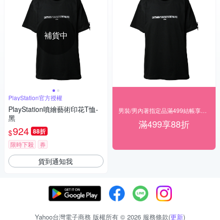
補貨中
PlayStation官方授權
PlayStation噴繪藝術印花T恤-
男裝/男內著指定品滿499結帳享88折
黑
滿499享88折
924
88折
$
限時下殺
券
貨到通知我
Yahoo台灣電子商務 版權所有 © 2026 服務條款(
更新
)