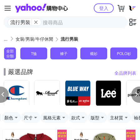
Yahoo購物中心
登入
流行男裝
女裝/男裝/牛仔休閒
流行男裝
全部
T恤
褲子
襯衫
POLO衫
分類
嚴選品牌
全品牌列表
顏色
尺寸
風格元素
款式
版型
主材質
袖