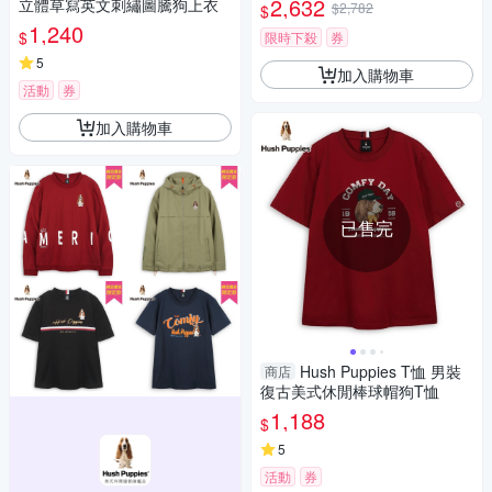
2,632
立體草寫英文刺繡圖騰狗上衣
$2,782
$
1,240
$
限時下殺
券
5
加入購物車
活動
券
加入購物車
已售完
Hush Puppies T恤 男裝
商店
復古美式休閒棒球帽狗T恤
1,188
$
5
活動
券