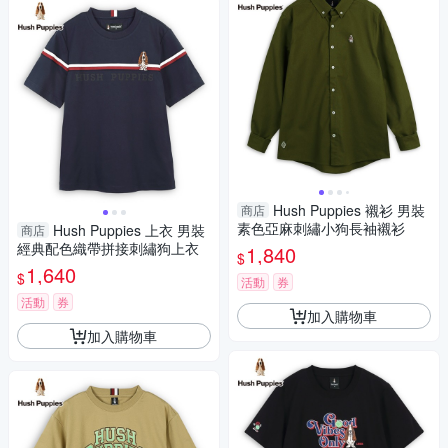
Hush Puppies 襯衫 男裝
商店
素色亞麻刺繡小狗長袖襯衫
Hush Puppies 上衣 男裝
商店
經典配色織帶拼接刺繡狗上衣
1,840
$
1,640
$
活動
券
活動
券
加入購物車
加入購物車