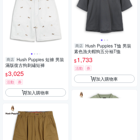
Hush Puppies T恤 男裝
商店
素色漁夫帽狗五分袖T恤
1,733
Hush Puppies 短褲 男裝
商店
$
滿版復古狗刺繡短褲
活動
券
3,025
$
加入購物車
活動
券
加入購物車