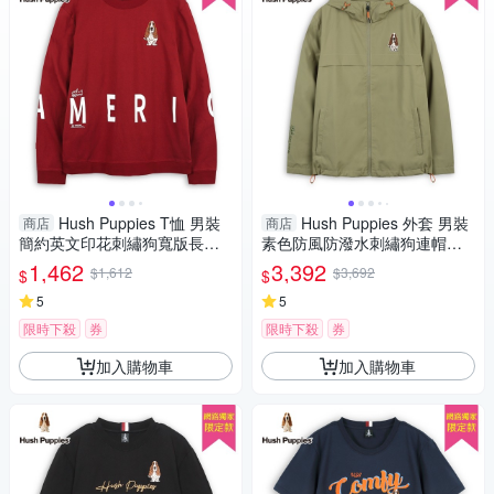
Hush Puppies T恤 男裝
Hush Puppies 外套 男裝
商店
商店
簡約英文印花刺繡狗寬版長袖T
素色防風防潑水刺繡狗連帽外
恤
套
1,462
3,392
$1,612
$3,692
$
$
5
5
限時下殺
券
限時下殺
券
加入購物車
加入購物車