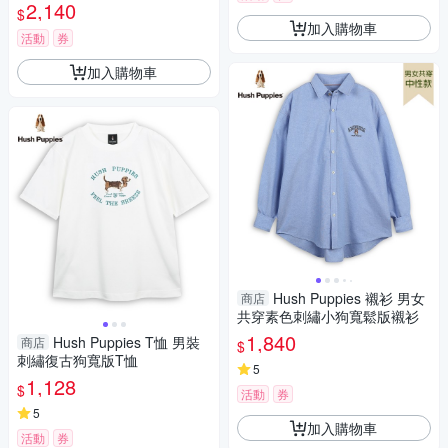
2,140
$
加入購物車
活動
券
加入購物車
Hush Puppies 襯衫 男女
商店
共穿素色刺繡小狗寬鬆版襯衫
1,840
Hush Puppies T恤 男裝
商店
$
刺繡復古狗寬版T恤
5
1,128
$
活動
券
5
加入購物車
活動
券