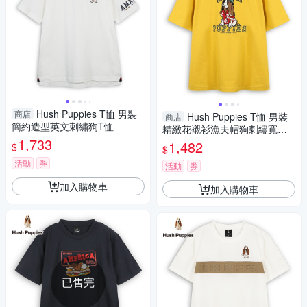
Hush Puppies T恤 男裝
商店
Hush Puppies T恤 男裝
商店
簡約造型英文刺繡狗T恤
精緻花襯衫漁夫帽狗刺繡寬版T
1,733
恤
1,482
$
$
活動
券
活動
券
加入購物車
加入購物車
已售完