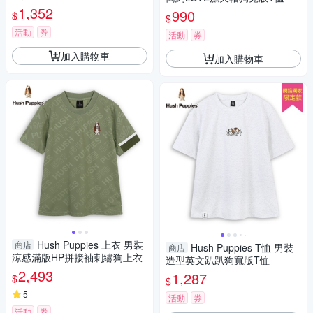
1,352
990
$
$
活動
券
活動
券
加入購物車
加入購物車
Hush Puppies 上衣 男裝
商店
Hush Puppies T恤 男裝
商店
涼感滿版HP拼接袖刺繡狗上衣
造型英文趴趴狗寬版T恤
2,493
1,287
$
$
5
活動
券
活動
券