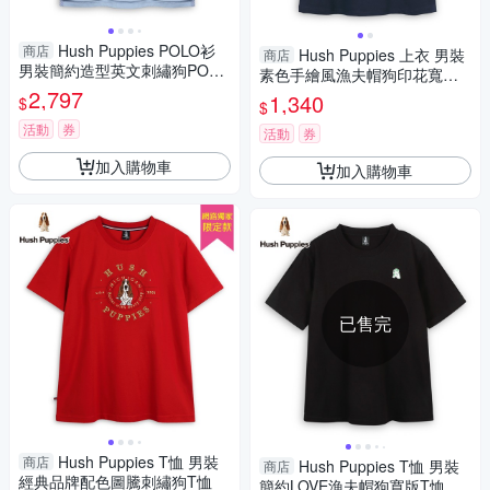
Hush Puppies POLO衫
商店
Hush Puppies 上衣 男裝
商店
男裝簡約造型英文刺繡狗POLO
素色手繪風漁夫帽狗印花寬鬆
衫
2,797
上衣
1,340
$
$
活動
券
活動
券
加入購物車
加入購物車
已售完
Hush Puppies T恤 男裝
商店
Hush Puppies T恤 男裝
商店
經典品牌配色圖騰刺繡狗T恤
簡約LOVE漁夫帽狗寬版T恤