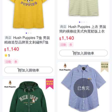
Hush Puppies 上衣 男裝
商店
簡約橫條紋美式狗寬鬆版上衣
1,140
Hush Puppies T恤 男裝
商店
$
精緻造型品牌英文刺繡狗T恤
活動
券
1,140
$
加入購物車
5
活動
券
加入購物車
已售完