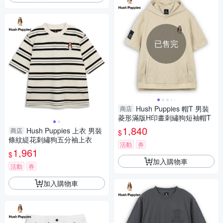
已售完
Hush Puppies 帽T 男裝
商店
菱形滿版H印畫刺繡狗短袖帽T
1,840
Hush Puppies 上衣 男裝
商店
$
條紋緹花刺繡狗五分袖上衣
活動
券
1,961
$
加入購物車
活動
券
加入購物車