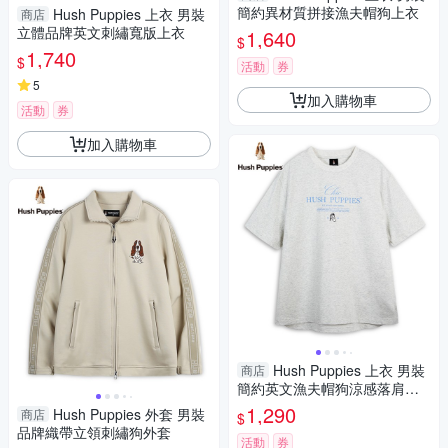
簡約異材質拼接漁夫帽狗上衣
Hush Puppies 上衣 男裝
商店
立體品牌英文刺繡寬版上衣
1,640
$
1,740
$
活動
券
5
加入購物車
活動
券
加入購物車
Hush Puppies 上衣 男裝
商店
簡約英文漁夫帽狗涼感落肩上
衣
1,290
Hush Puppies 外套 男裝
商店
$
品牌織帶立領刺繡狗外套
活動
券