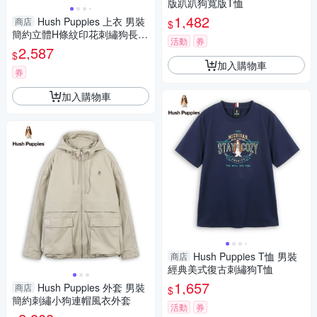
版趴趴狗寬版T恤
1,482
Hush Puppies 上衣 男裝
商店
$
簡約立體H條紋印花刺繡狗長袖
活動
券
上衣
2,587
$
加入購物車
券
加入購物車
Hush Puppies T恤 男裝
商店
經典美式復古刺繡狗T恤
1,657
Hush Puppies 外套 男裝
商店
$
簡約刺繡小狗連帽風衣外套
活動
券