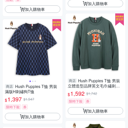
加入購物車
加入購物車
Hush Puppies T恤 男裝
商店
立體造型品牌英文毛巾繡刺繡
Hush Puppies T恤 男裝
商店
狗長袖T恤
滿版H刺繡狗T恤
1,592
$1,742
$
1,397
$1,547
$
限時下殺
券
限時下殺
券
加入購物車
加入購物車