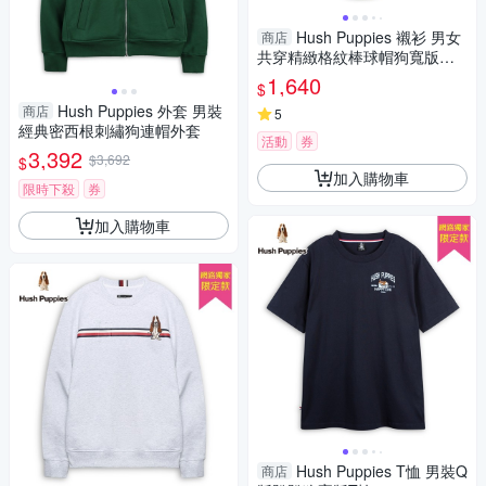
Hush Puppies 襯衫 男女
商店
共穿精緻格紋棒球帽狗寬版短
袖襯衫
1,640
$
Hush Puppies 外套 男裝
商店
5
經典密西根刺繡狗連帽外套
活動
券
3,392
$3,692
$
加入購物車
限時下殺
券
加入購物車
Hush Puppies T恤 男裝Q
商店