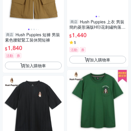
Hush Puppies 上衣 男裝
商店
簡約菱形滿版H印花刺繡狗落肩
上衣
1,440
Hush Puppies 短褲 男裝
商店
$
素色腰鬆緊工裝休閒短褲
5
1,840
$
活動
券
活動
券
加入購物車
加入購物車