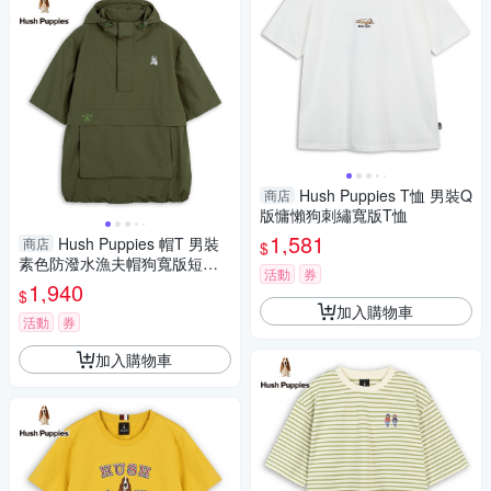
Hush Puppies T恤 男裝Q
商店
版慵懶狗刺繡寬版T恤
1,581
Hush Puppies 帽T 男裝
商店
$
素色防潑水漁夫帽狗寬版短袖
活動
券
帽T
1,940
$
加入購物車
活動
券
加入購物車