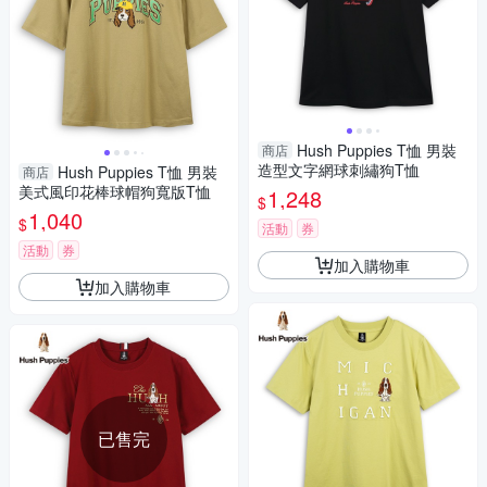
Hush Puppies T恤 男裝
商店
造型文字網球刺繡狗T恤
Hush Puppies T恤 男裝
商店
美式風印花棒球帽狗寬版T恤
1,248
$
1,040
$
活動
券
活動
券
加入購物車
加入購物車
已售完