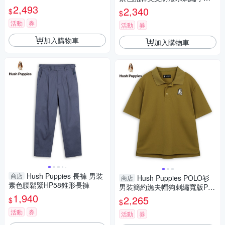
2,493
外套
2,340
$
$
活動
券
活動
券
加入購物車
加入購物車
Hush Puppies 長褲 男裝
商店
Hush Puppies POLO衫
商店
素色腰鬆緊HP58錐形長褲
男裝簡約漁夫帽狗刺繡寬版PO
1,940
LO衫
2,265
$
$
活動
券
活動
券