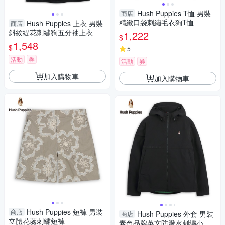
Hush Puppies T恤 男裝
商店
精緻口袋刺繡毛衣狗T恤
Hush Puppies 上衣 男裝
商店
斜紋緹花刺繡狗五分袖上衣
1,222
$
1,548
$
5
活動
券
活動
券
加入購物車
加入購物車
Hush Puppies 短褲 男裝
商店
Hush Puppies 外套 男裝
商店
立體花蕊刺繡短褲
素色品牌英文防潑水刺繡小狗