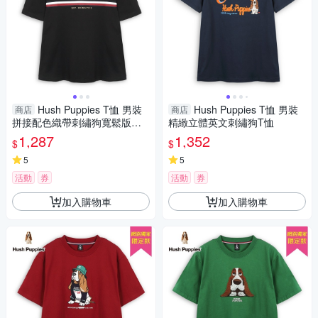
Hush Puppies T恤 男裝
Hush Puppies T恤 男裝
商店
商店
拼接配色織帶刺繡狗寬鬆版短
精緻立體英文刺繡狗T恤
袖T恤
1,287
1,352
$
$
5
5
活動
券
活動
券
加入購物車
加入購物車