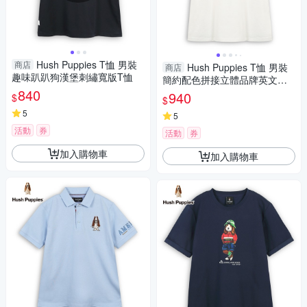
Hush Puppies T恤 男裝
商店
Hush Puppies T恤 男裝
商店
趣味趴趴狗漢堡刺繡寬版T恤
簡約配色拼接立體品牌英文刺
840
繡狗T恤
940
$
$
5
5
活動
券
活動
券
加入購物車
加入購物車