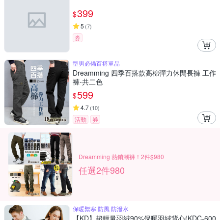
399
$
5
(
7
)
券
型男必備百搭單品
Dreamming 四季百搭款高棉彈力休閒長褲 工作
褲-共二色
599
$
4.7
(
10
)
活動
券
Dreamming 熱銷潮褲！2件$980
任選2件980
保暖禦寒 防風 防潑水
【KD】超輕量羽絨90%保暖羽絨背心(KDC-600