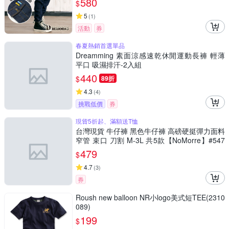
580
$
5
(
1
)
活動
券
春夏熱銷首選單品
Dreamming 素面涼感速乾休閒運動長褲 輕薄
平口 吸濕排汗-2入組
440
$
89折
4.3
(
4
)
挑戰低價
券
現貨5折起、滿額送T恤
台灣現貨 牛仔褲 黑色牛仔褲 高磅硬挺彈力面料
窄管 束口 刀割 M-3L 共5款【NoMorre】#547
6
479
$
4.7
(
3
)
券
Roush new balloon NR小logo美式短TEE(2310
089)
199
$