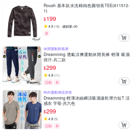
Roush 基本款水洗棉純色圓領長TEE(611512-
1)
199
$
4.9
(
16
)
總銷量>50
券
休閒運動新風潮
Dreamming 透氣涼爽運動休閒長褲 輕薄 吸濕
排汗-共二款
299
$
4.9
(
11
)
活動
券
時尚運動潮流穿搭
Dreamming 輕薄冰絲瞬涼吸濕速乾彈力短T 涼
感衣 字母-共六色
299
$
4.9
(
5
)
活動
券