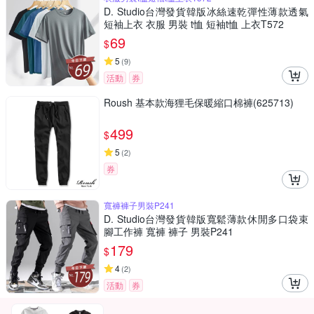
D. Studio台灣發貨韓版冰絲速乾彈性薄款透氣
短袖上衣 衣服 男裝 t恤 短袖t恤 上衣T572
69
$
5
(
9
)
活動
券
Roush 基本款海狸毛保暖縮口棉褲(625713)
499
$
5
(
2
)
券
寬褲褲子男裝P241
D. Studio台灣發貨韓版寬鬆薄款休閒多口袋束
腳工作褲 寬褲 褲子 男裝P241
179
$
4
(
2
)
活動
券