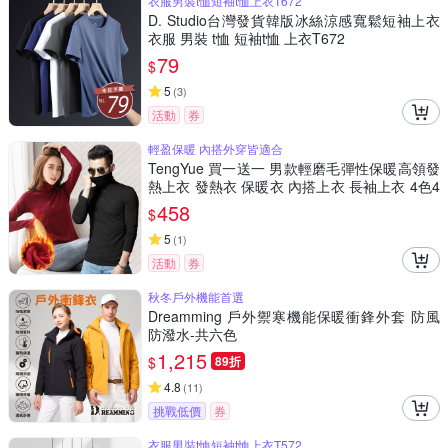
衣服男裝t恤短袖t恤上衣T672
D. Studio台灣發貨韓版冰絲涼感寬鬆短袖上衣
衣服 男裝 t恤 短袖t恤 上衣T672
79
$
5
(
3
)
活動
券
輕盈保暖 內搭外穿皆適合
TengYue 買一送一 男款輕磨毛彈性保暖高領發
熱上衣 發熱衣 保暖衣 內搭上衣 長袖上衣 4色4
尺寸
458
$
5
(
1
)
活動
券
秋冬戶外機能首選
Dreamming 戶外禦寒機能保暖衝鋒外套 防風
防潑水-共六色
1,215
$
89折
4.8
(
11
)
挑戰低價
券
衣服男裝t恤短袖t恤上衣T572