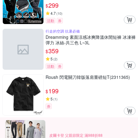
299
$
4.7
(
10
)
活動
券
行走的空調 抗暑必備
Dreamming 素面涼感冰爽降溫休閒短褲 冰凍褲
彈力 冰絲-共三色 L~3L
359
$
5
(
2
)
活動
券
Roush 閃電關刀韓版落肩重磅短T(2311365)
199
$
5
(
1
)
券
皮爾卡登 父親節限定 滿988折88