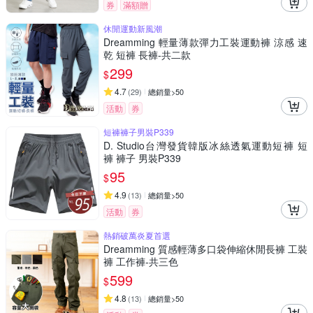
券
滿額贈
休閒運動新風潮
Dreamming 輕量薄款彈力工裝運動褲 涼感 速
乾 短褲 長褲-共二款
299
$
4.7
(
29
)
總銷量>50
活動
券
短褲褲子男裝P339
D. Studio台灣發貨韓版冰絲透氣運動短褲 短
褲 褲子 男裝P339
95
$
4.9
(
13
)
總銷量>50
活動
券
熱銷破萬炎夏首選
Dreamming 質感輕薄多口袋伸縮休閒長褲 工裝
褲 工作褲-共三色
599
$
4.8
(
13
)
總銷量>50