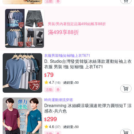
活動
券
男裝/男內著指定品滿499結帳享88折
滿499享88折
衣服男裝t恤短袖t恤上衣T671
D. Studio台灣發貨韓版冰絲薄款運動短袖上衣
衣服 男裝 t恤 短袖t恤 上衣T671
79
$
4.7
(
16
)
總銷量>50
活動
券
時尚運動潮流穿搭
Dreamming 冰絲瞬涼吸濕速乾彈力圓領短T 涼
感衣-共六色
299
$
4.6
(
37
)
總銷量>50
活動
券