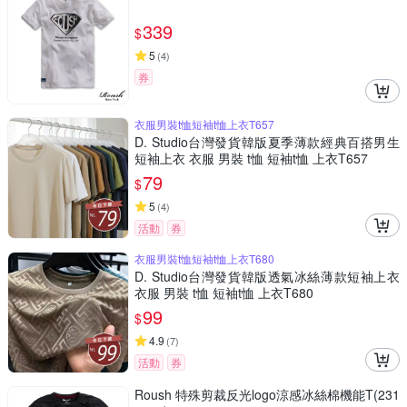
339
$
5
(
4
)
券
衣服男裝t恤短袖t恤上衣T657
D. Studio台灣發貨韓版夏季薄款經典百搭男生
短袖上衣 衣服 男裝 t恤 短袖t恤 上衣T657
79
$
5
(
4
)
活動
券
衣服男裝t恤短袖t恤上衣T680
D. Studio台灣發貨韓版透氣冰絲薄款短袖上衣
衣服 男裝 t恤 短袖t恤 上衣T680
99
$
4.9
(
7
)
活動
券
Roush 特殊剪裁反光logo涼感冰絲棉機能T(231