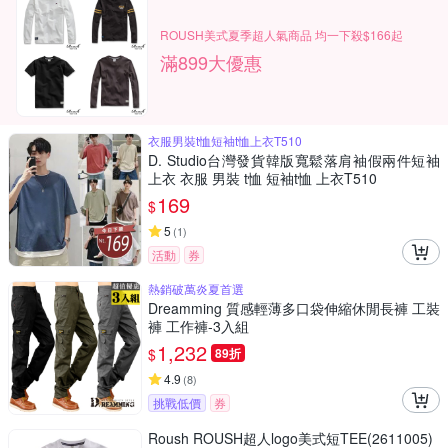
ROUSH美式夏季超人氣商品 均一下殺$166起
滿899大優惠
衣服男裝t恤短袖t恤上衣T510
D. Studio台灣發貨韓版寬鬆落肩袖假兩件短袖
上衣 衣服 男裝 t恤 短袖t恤 上衣T510
169
$
5
(
1
)
活動
券
熱銷破萬炎夏首選
Dreamming 質感輕薄多口袋伸縮休閒長褲 工裝
褲 工作褲-3入組
1,232
$
89折
4.9
(
8
)
挑戰低價
券
Roush ROUSH超人logo美式短TEE(2611005)