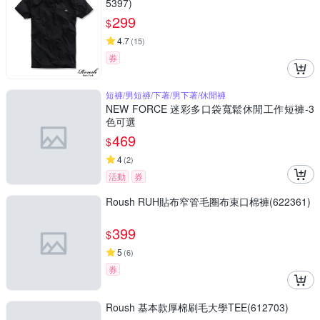
5397)
299
$
4.7
(
15
)
券
短褲/男短褲/下著/男下著/休閒褲
NEW FORCE 迷彩多口袋寬鬆休閒工作短褲-3
色可選
469
$
4
(
2
)
活動
券
Roush RUH貼布窄管毛圈布束口棉褲(622361)
399
$
5
(
6
)
券
Roush 基本款厚棉刷毛大學TEE(612703)