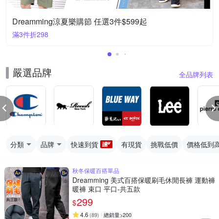
Dreamming涼夏樂購節 任選3件$599起
滿3件折298
嚴選品牌
全品牌列表
分類
品牌
快速到貨
有現貨
挑戰低價
價格低到
秋冬保暖百搭單品
Dreamming 美式百搭保暖刷毛休閒長褲 運動褲
暖褲 束口 平口-共五款
299
$
4.6
(
89
)
總銷量>200