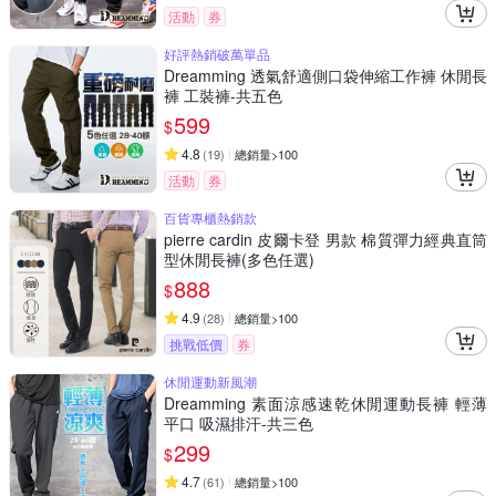
活動
券
好評熱銷破萬單品
Dreamming 透氣舒適側口袋伸縮工作褲 休閒長
褲 工裝褲-共五色
599
$
4.8
(
19
)
總銷量>100
活動
券
百貨專櫃熱銷款
pierre cardin 皮爾卡登 男款 棉質彈力經典直筒
型休閒長褲(多色任選)
888
$
4.9
(
28
)
總銷量>100
挑戰低價
券
休閒運動新風潮
Dreamming 素面涼感速乾休閒運動長褲 輕薄
平口 吸濕排汗-共三色
299
$
4.7
(
61
)
總銷量>100