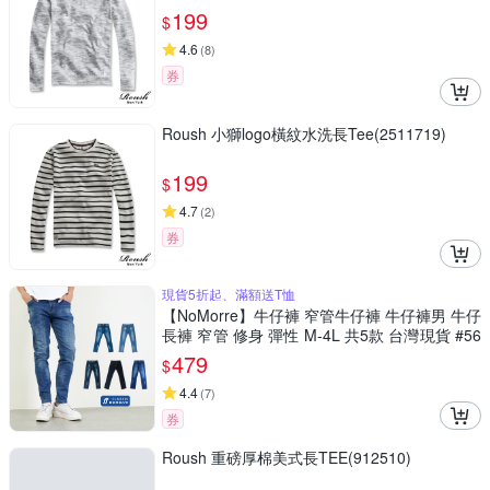
199
$
4.6
(
8
)
券
Roush 小獅logo橫紋水洗長Tee(2511719)
199
$
4.7
(
2
)
券
現貨5折起、滿額送T恤
【NoMorre】牛仔褲 窄管牛仔褲 牛仔褲男 牛仔
長褲 窄管 修身 彈性 M-4L 共5款 台灣現貨 #56
32
479
$
4.4
(
7
)
券
Roush 重磅厚棉美式長TEE(912510)