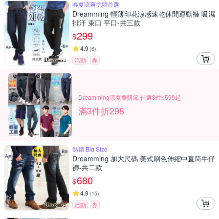
春夏涼爽抗悶首選
Dreamming 輕薄印花涼感速乾休閒運動褲 吸濕
排汗 束口 平口-共三款
299
$
4.9
(
6
)
活動
券
Dreamming涼夏樂購節 任選3件$599起
滿3件折298
熱銷 Big Size
Dreamming 加大尺碼 美式刷色伸縮中直筒牛仔
褲-共二款
680
$
4.9
(
15
)
活動
券