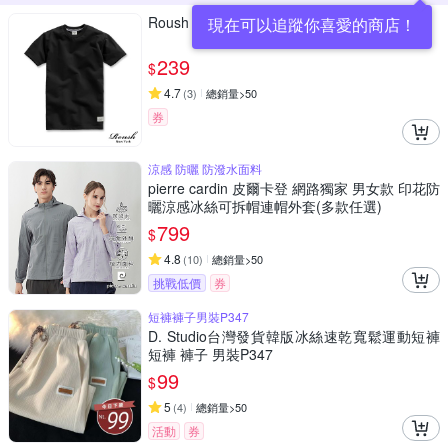
Roush 高磅數厚棉素面圓領短TEE(2511099)
現在可以追蹤你喜愛的商店！
239
$
4.7
(
3
)
總銷量>50
券
涼感 防曬 防潑水面料
pierre cardin 皮爾卡登 網路獨家 男女款 印花防
曬涼感冰絲可拆帽連帽外套(多款任選)
799
$
4.8
(
10
)
總銷量>50
挑戰低價
券
短褲褲子男裝P347
D. Studio台灣發貨韓版冰絲速乾寬鬆運動短褲
短褲 褲子 男裝P347
99
$
5
(
4
)
總銷量>50
活動
券