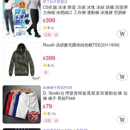
穿了比不穿還涼
CS衣舖 冰凍 降溫 涼感 冰塊 冰絲 防曬 四面彈
力伸縮 休閒縮口 工作褲 運動褲 冰塊褲 空調褲
399
$
5
(
4
)
活動
券
Roush 高磅數毛圈布純色帽TEE(2311939)
399
$
5
(
3
)
券
短褲褲子男裝P348
D. Studio台灣發貨韓版寬鬆直筒運動短褲 短
褲 褲子 男裝P348
79
$
5
(
10
)
活動
券