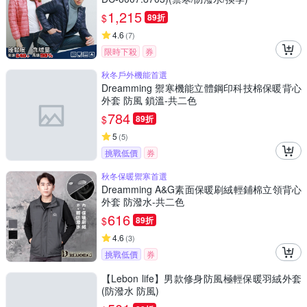
1,215
$
89折
4.6
(
7
)
限時下殺
券
秋冬戶外機能首選
Dreamming 禦寒機能立體鋼印科技棉保暖背心
外套 防風 鎖溫-共二色
784
$
89折
5
(
5
)
挑戰低價
券
秋冬保暖禦寒首選
Dreamming A&G素面保暖刷絨輕鋪棉立領背心
外套 防潑水-共二色
616
$
89折
4.6
(
3
)
挑戰低價
券
【Lebon life】男款修身防風極輕保暖羽絨外套
(防潑水 防風)