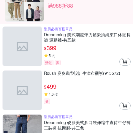
滿988折88
型男必備百搭單品
Dreamming 美式潮流彈力鬆緊抽繩束口休閒長
褲 運動褲-共五款
399
$
5
(
5
)
活動
券
Roush 麂皮織帶設計牛津布襯衫(915572)
499
$
4.6
(
8
)
券
型男必備百搭單品
Dreamming 硬派美式多口袋伸縮中直筒牛仔褲
工裝褲 抗撕裂-共三色