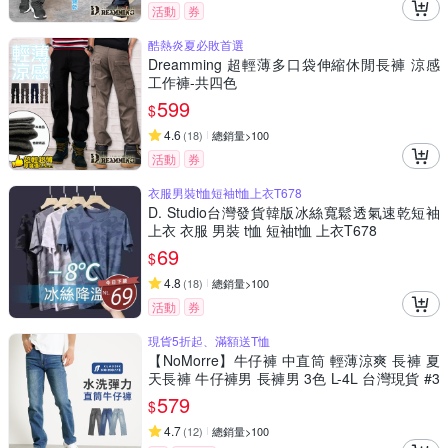
活動
券
酷熱炎夏必敗首選
Dreamming 超輕薄多口袋伸縮休閒長褲 涼感
工作褲-共四色
599
$
4.6
(
18
)
總銷量>100
活動
券
衣服男裝t恤短袖t恤上衣T678
D. Studio台灣發貨韓版冰絲寬鬆透氣速乾短袖
上衣 衣服 男裝 t恤 短袖t恤 上衣T678
69
$
4.8
(
18
)
總銷量>100
活動
券
現貨5折起、滿額送T恤
【NoMorre】牛仔褲 中直筒 輕薄涼爽 長褲 夏
天長褲 牛仔褲男 長褲男 3色 L-4L 台灣現貨 #3
818
579
$
4.7
(
12
)
總銷量>100