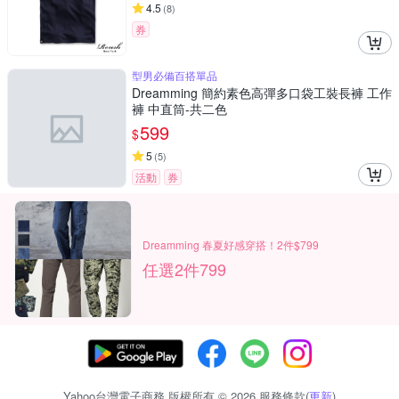
4.5
(
8
)
券
型男必備百搭單品
Dreamming 簡約素色高彈多口袋工裝長褲 工作
褲 中直筒-共二色
599
$
5
(
5
)
活動
券
Dreamming 春夏好感穿搭！2件$799
任選2件799
Yahoo台灣電子商務 版權所有 © 2026 服務條款(
更新
)