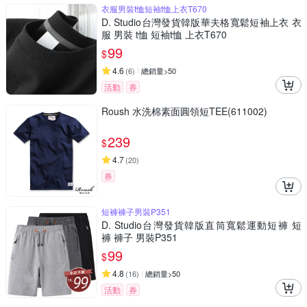
衣服男裝t恤短袖t恤上衣T670
D. Studio台灣發貨韓版華夫格寬鬆短袖上衣 衣
服 男裝 t恤 短袖t恤 上衣T670
99
$
4.6
(
6
)
總銷量>50
活動
券
Roush 水洗棉素面圓領短TEE(611002)
239
$
4.7
(
20
)
券
短褲褲子男裝P351
D. Studio台灣發貨韓版直筒寬鬆運動短褲 短
褲 褲子 男裝P351
99
$
4.8
(
16
)
總銷量>50
活動
券