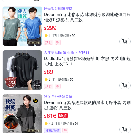
時尚運動潮流穿搭
Dreamming 迷彩印花 冰絲瞬涼吸濕速乾彈力圓
領短T 涼感衣-共二款
299
$
5
(
47
)
總銷量>50
活動
券
衣服男裝t恤短袖t恤上衣T611
D. Studio台灣發貨冰絲短袖t卹 衣服 男裝 t恤 短
袖t恤 上衣T611
89
$
5
(
1
)
總銷量>50
活動
券
秋冬戶外機能首選
Dreamming 禦寒經典軟殼防潑水衝鋒外套 內刷
絨 連帽-共三款
616
$
89折
4.6
(
18
)
總銷量>50
挑戰低價
券