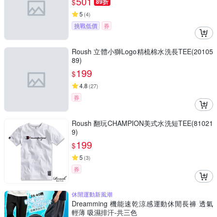
501
$
89折
5
(
4
)
挑戰低價
券
Roush 立體小獅Logo精梳棉水洗長TEE(20105
89)
199
$
4.8
(
27
)
券
Roush 翻玩CHAMPION美式水洗短TEE(81021
9)
199
$
5
(
3
)
券
休閒運動新風潮
Dreamming 機能速乾涼感運動休閒長褲 透氣
輕薄 吸濕排汗-共三色