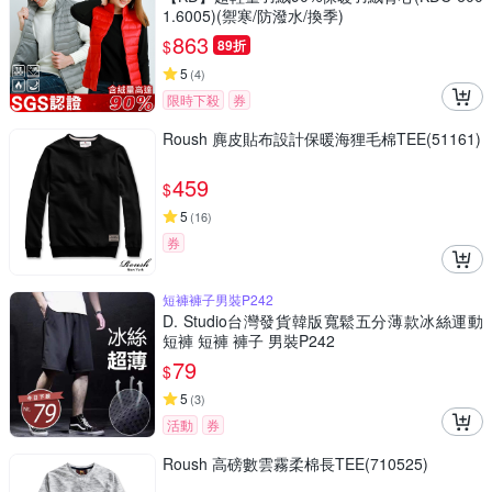
1.6005)(禦寒/防潑水/換季)
863
$
89折
5
(
4
)
限時下殺
券
Roush 麂皮貼布設計保暖海狸毛棉TEE(51161)
459
$
5
(
16
)
券
短褲褲子男裝P242
D. Studio台灣發貨韓版寬鬆五分薄款冰絲運動
短褲 短褲 褲子 男裝P242
79
$
5
(
3
)
活動
券
Roush 高磅數雲霧柔棉長TEE(710525)