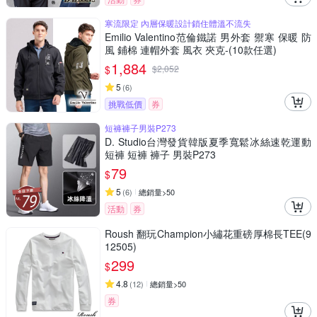
寒流限定 內層保暖設計鎖住體溫不流失
Emilio Valentino范倫鐵諾 男外套 禦寒 保暖 防
風 鋪棉 連帽外套 風衣 夾克-(10款任選)
1,884
$
$
2,052
5
(
6
)
挑戰低價
券
短褲褲子男裝P273
D. Studio台灣發貨韓版夏季寬鬆冰絲速乾運動
短褲 短褲 褲子 男裝P273
79
$
5
(
6
)
總銷量>50
活動
券
Roush 翻玩Champion小繡花重磅厚棉長TEE(9
12505)
299
$
4.8
(
12
)
總銷量>50
券