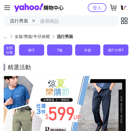
Yahoo購物中心
登入
流行男裝
女裝/男裝/牛仔休閒
流行男裝
全部
褲子
T恤
外套
帽T/大學T
分類
精選活動