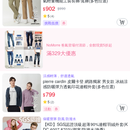
氣輕量機能工裝長褲/寬褲(多色任選)
902
$
$
990
5
(
4
)
挑戰低價
券
NoMorre 爸氣登場付清節，全館現貨5折起
滿329大優惠
涼感輕薄，舒適透氣
pierre cardin 皮爾卡登 網路獨家 男女款 冰絲涼
感防曬彈力透氣印花連帽外套(多色任選)
799
$
5
(
2
)
活動
券
保暖禦寒 防風 防潑水
【KD】SGS認證頂級超薄90%連帽羽絨外套(K
DC-6007.8703)(禦寒/防潑水/換季)