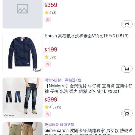
359
$
5
(
8
)
券
Roush 高磅數水洗棉素面V領長TEE(611513)
199
$
5
(
3
)
券
現貨5折起、滿額送T恤
【NoMorre】台灣現貨 牛仔褲 直筒褲 直筒牛仔
褲 長褲 水洗 彈力 貓鬚 2色 M-4L #3801
399
$
4.5
(
15
)
券
吸濕速乾 輕薄透氣
pierre cardin 皮爾卡登 網路獨家 男女款 快乾透