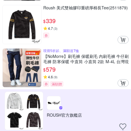
Roush 美式雙袖膠印重磅厚棉長Tee(2511879)
339
$
4.7
(
3
)
券
現貨5折起、滿額送T恤
【NoMorre】刷毛褲 保暖刷毛 內刷毛褲 牛仔刷
毛褲 防寒保暖 中直筒 小直筒 2款 M-4L 台灣現
貨 #3790
579
$
4.6
(
9
)
券
滿額贈
ROUSH官方旗艦店