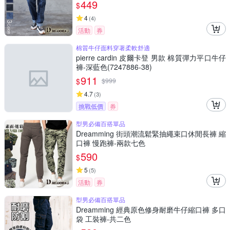
449
$
4
(
4
)
活動
券
棉質牛仔面料穿著柔軟舒適
pierre cardin 皮爾卡登 男款 棉質彈力平口牛仔
褲-深藍色(7247886-38)
911
$
$
999
4.7
(
3
)
挑戰低價
券
型男必備百搭單品
Dreamming 街頭潮流鬆緊抽繩束口休閒長褲 縮
口褲 慢跑褲-兩款七色
590
$
5
(
5
)
活動
券
型男必備百搭單品
Dreamming 經典原色修身耐磨牛仔縮口褲 多口
袋 工裝褲-共二色