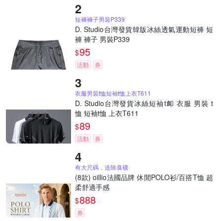
短褲褲子男裝P339
D. Studio台灣發貨韓版冰絲透氣運動短褲 短
褲 褲子 男裝P339
95
$
活動
券
衣服男裝t恤短袖t恤上衣T611
D. Studio台灣發貨冰絲短袖t卹 衣服 男裝 t
恤 短袖t恤 上衣T611
89
$
活動
券
有大尺碼，送除臭襪
(8款) oillio法國品牌 休閒POLO衫/百搭T恤 超
柔舒適手感
888
$
券