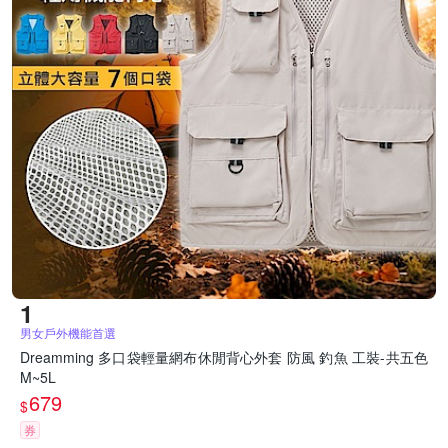
男女戶外機能首選
Dreamming 多口袋輕量網布休閒背心外套 防風 釣魚 工裝-共五色
M~5L
679
$
券