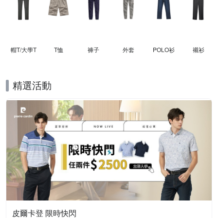
帽T/大學T
T恤
褲子
外套
POLO衫
襯衫
精選活動
皮爾卡登 限時快閃