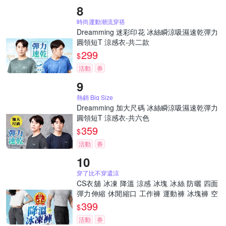
時尚運動潮流穿搭
Dreamming 迷彩印花 冰絲瞬涼吸濕速乾彈力
圓領短T 涼感衣-共二款
299
$
活動
券
熱銷 Big Size
Dreamming 加大尺碼 冰絲瞬涼吸濕速乾彈力
圓領短T 涼感衣-共六色
359
$
活動
券
穿了比不穿還涼
CS衣舖 冰凍 降溫 涼感 冰塊 冰絲 防曬 四面
彈力伸縮 休閒縮口 工作褲 運動褲 冰塊褲 空
調褲
399
$
活動
券