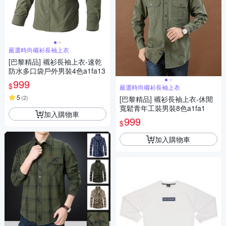
嚴選時尚襯衫長袖上衣
[巴黎精品] 襯衫長袖上衣-速乾
防水多口袋戶外男裝4色a1fa13
999
$
嚴選時尚襯衫長袖上衣
5
(
2
)
[巴黎精品] 襯衫長袖上衣-休閒
寬鬆青年工裝男裝8色a1fa1
加入購物車
999
$
加入購物車