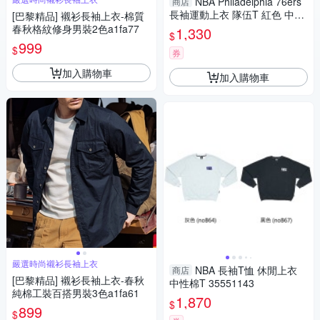
NBA Philadelphia 76ers
商店
長袖運動上衣 隊伍T 紅色 中性
[巴黎精品] 襯衫長袖上衣-棉質
款 35551010 42 noB72
春秋格紋修身男裝2色a1fa77
1,330
$
999
$
券
加入購物車
加入購物車
嚴選時尚襯衫長袖上衣
NBA 長袖T恤 休閒上衣
商店
[巴黎精品] 襯衫長袖上衣-春秋
中性棉T 35551143
純棉工裝百搭男裝3色a1fa61
1,870
$
899
$