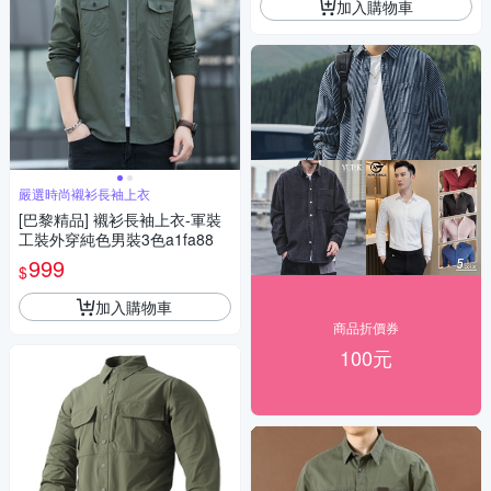
加入購物車
嚴選時尚襯衫長袖上衣
[巴黎精品] 襯衫長袖上衣-軍裝
工裝外穿純色男裝3色a1fa88
999
$
加入購物車
商品折價券
100元