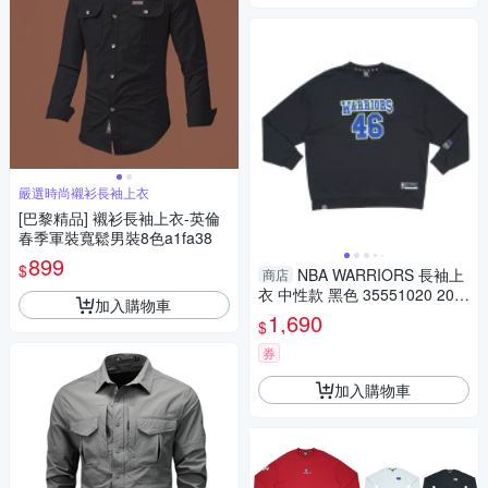
嚴選時尚襯衫長袖上衣
[巴黎精品] 襯衫長袖上衣-英倫
春季軍裝寬鬆男裝8色a1fa38
899
$
NBA WARRIORS 長袖上
商店
衣 中性款 黑色 35551020 20 n
加入購物車
oB77
1,690
$
券
加入購物車