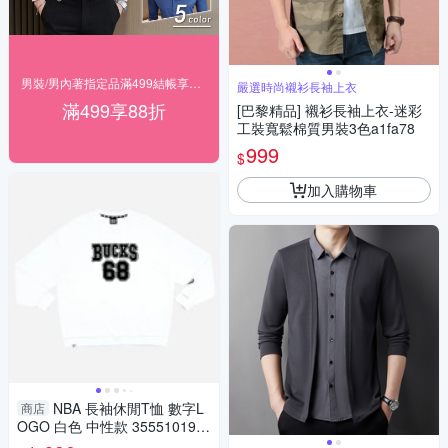
男裝/男內著指定品滿499結帳享88折
嚴選時尚襯衫長袖上衣
滿499享88折
[巴黎精品] 襯衫長袖上衣-迷彩
工裝寬鬆棉質男裝3色a1fa78
999
$
加入購物車
NBA 長袖休閒T恤 數字L
商店
OGO 白色 中性款 35551019 0
0 noB76