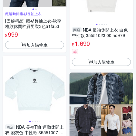
嚴選時尚襯衫長袖上衣
[巴黎精品] 襯衫長袖上衣-秋季
格紋休閒棉質男裝3色a1fa53
NBA 長袖休閒上衣 白色
商店
999
$
中性款 35551023 00 noB79
1,690
$
加入購物車
券
加入購物車
NBA 長袖T恤 運動休閒上
商店
衣 淺灰色 中性款 35551007 11