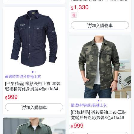
35551013 82 noB73
1,330
$
券
加入購物車
嚴選時尚襯衫長袖上衣
[巴黎精品] 襯衫長袖上衣-軍裝
戰術棉質修身男裝4色a1fa34
999
$
嚴選時尚襯衫長袖上衣
加入購物車
[巴黎精品] 襯衫長袖上衣-工裝
寬鬆戶外迷彩男裝3色a1fa49
999
$