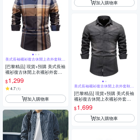
加入購物車
美式長袖襯衫復古休閒上衣外套秋冬
商務男裝
[巴黎精品] 現貨+預購 美式長袖
襯衫復古休閒上衣襯衫外套秋
冬商務簡約正裝大碼男裝-格紋
1,299
$
男上衣a1kz2
美式長袖襯衫復古休閒上衣外套秋冬
4.7
(
1
)
商務男裝
[巴黎精品] 現貨+預購 美式長袖
加入購物車
襯衫復古休閒上衣襯衫外套秋
冬商務簡約正裝大碼男裝-做舊
1,699
$
男上衣2色a1kz45
加入購物車