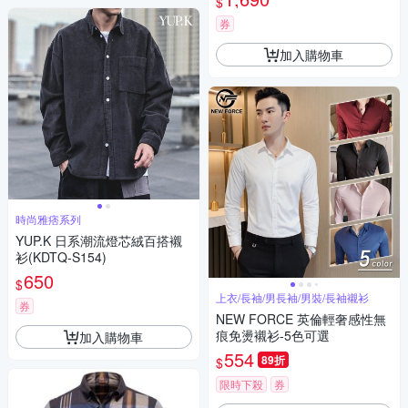
$
券
加入購物車
時尚雅痞系列
YUP.K 日系潮流燈芯絨百搭襯
衫(KDTQ-S154)
650
$
上衣/長袖/男長袖/男裝/長袖襯衫
券
NEW FORCE 英倫輕奢感性無
痕免燙襯衫-5色可選
加入購物車
554
89折
$
限時下殺
券