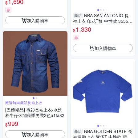
1,690
$
券
NBA SAN ANTONIO 長
商店
加入購物車
袖上衣 印花T恤 中性款 35551
008
1,330
$
券
加入購物車
嚴選時尚襯衫長袖上衣
[巴黎精品] 襯衫長袖上衣-水洗
棉牛仔休閒秋季男裝2色a1fa82
999
$
NBA GOLDEN STATE 長
商店
加入購物車
袖運動上衣 隊伍T 中性款 藍色