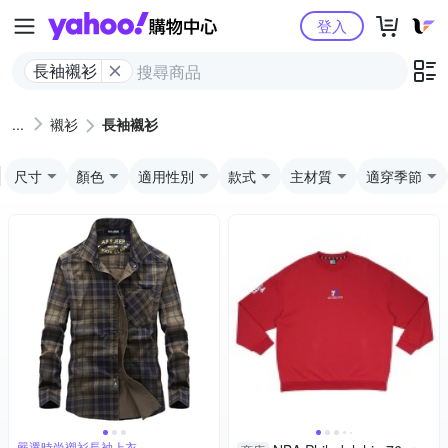
Yahoo購物中心
登入
長袖襯衫
襯衫
長袖襯衫
尺寸
顏色
適用性別
款式
主材質
適穿季節
嚴選時尚襯衫長袖上衣