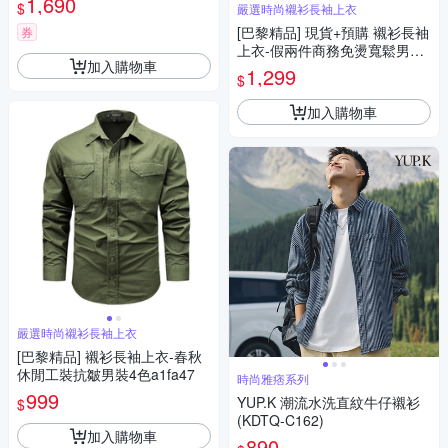
1,690
$
嚴選時尚襯衫長袖上衣
[巴黎精品] 現貨+預購 襯衫長袖
券
上衣-假兩件商務免燙寬鬆男裝
加入購物車
2色a1ff18
1,299
$
加入購物車
嚴選時尚襯衫長袖上衣
[巴黎精品] 襯衫長袖上衣-春秋
休閒工裝抗皺男裝4色a1fa47
時尚雅痞系列
999
YUP.K 潮流水洗直紋牛仔襯衫
$
(KDTQ-C162)
加入購物車
890