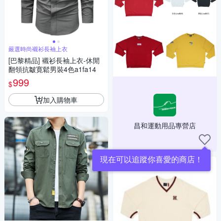
嚴選時尚襯衫長袖上衣
[巴黎精品] 襯衫長袖上衣-休閒
翻領抗皺寛鬆男裝4色a1fa14
999
$
加入購物車
昌和運動用品專營店
現在可以追蹤你喜愛的商店！