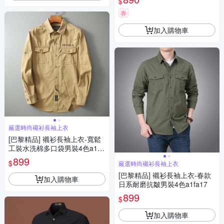
$
券
加入購物車
嚴選時尚襯衫長袖上衣
[巴黎精品] 襯衫長袖上衣-寬鬆
工裝水洗棉多口袋男裝4色a1fa
54
899
$
嚴選時尚襯衫長袖上衣
[巴黎精品] 襯衫長袖上衣-春款
加入購物車
日系耐磨抗皺男裝4色a1fa17
899
$
加入購物車