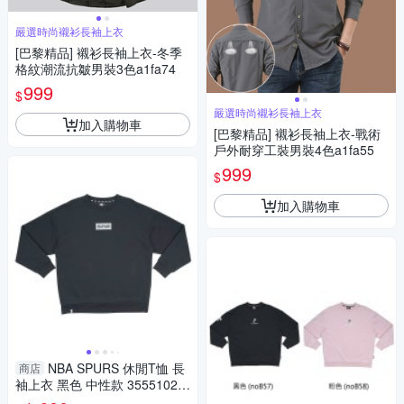
嚴選時尚襯衫長袖上衣
[巴黎精品] 襯衫長袖上衣-冬季
格紋潮流抗皺男裝3色a1fa74
999
$
嚴選時尚襯衫長袖上衣
加入購物車
[巴黎精品] 襯衫長袖上衣-戰術
戶外耐穿工裝男裝4色a1fa55
999
$
加入購物車
NBA SPURS 休閒T恤 長
商店
袖上衣 黑色 中性款 35551025
20 noB81