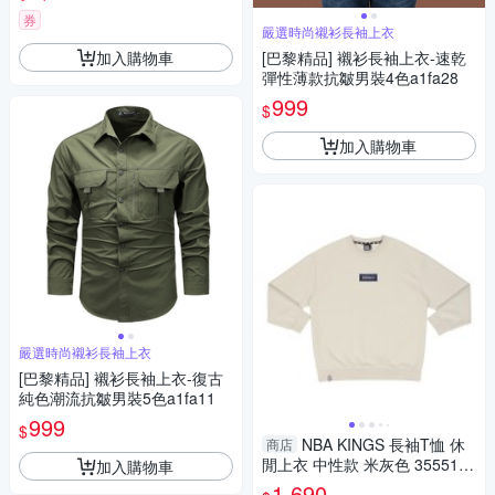
券
嚴選時尚襯衫長袖上衣
加入購物車
[巴黎精品] 襯衫長袖上衣-速乾
彈性薄款抗皺男裝4色a1fa28
999
$
加入購物車
嚴選時尚襯衫長袖上衣
[巴黎精品] 襯衫長袖上衣-復古
純色潮流抗皺男裝5色a1fa11
999
$
NBA KINGS 長袖T恤 休
商店
閒上衣 中性款 米灰色 3555102
加入購物車
4 11 noB80
1,690