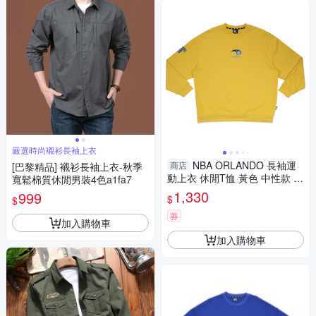
嚴選時尚襯衫長袖上衣
NBA ORLANDO 長袖運
商店
[巴黎精品] 襯衫長袖上衣-秋季
動上衣 休閒T恤 黃色 中性款 3
寬鬆棉質休閒男裝4色a1fa7
5551012 62 noB75
1,330
999
$
$
券
加入購物車
加入購物車