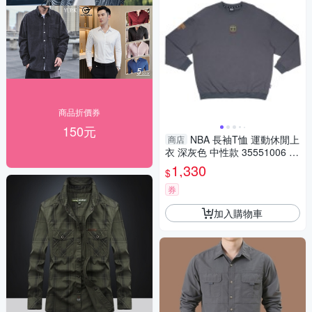
商品折價券
150元
NBA 長袖T恤 運動休閒上
商店
衣 深灰色 中性款 35551006 10
noB55
1,330
$
券
加入購物車