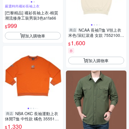
嚴選時尚襯衫長袖上衣
[巴黎精品] 襯衫長袖上衣-棉質
潮流修身工裝男裝3色a1fa66
999
$
NCAA 長袖T恤 V領上衣
商店
米色/深紅滾邊 女款 75521006
加入購物車
01 noH79
1,600
$
券
加入購物車
NBA OKC 長袖運動上衣
商店
休閒T恤 中性款 橘色 3555101
1 51 noB74
1,330
$