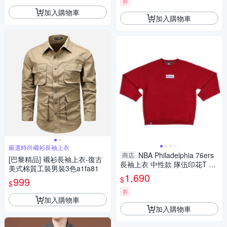
券
加入購物車
加入購物車
嚴選時尚襯衫長袖上衣
NBA Philadelphia 76ers
商店
[巴黎精品] 襯衫長袖上衣-復古
長袖上衣 中性款 隊伍印花T 紅
美式棉質工裝男裝3色a1fa81
色 35551026 40 noB82
1,690
$
999
$
券
加入購物車
加入購物車