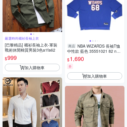
嚴選時尚襯衫長袖上衣
[巴黎精品] 襯衫長袖上衣-軍裝
NBA WIZARDS 長袖T恤
商店
戰術休閒棉質男裝3色a1fa62
中性款 藍色 35551021 82 noB
999
78
1,690
$
$
券
加入購物車
加入購物車