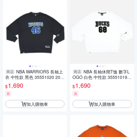
NBA WARRIORS 長袖上
NBA 長袖休閒T恤 數字L
商店
商店
衣 中性款 黑色 35551020 20 n
OGO 白色 中性款 35551019 0
oB77
0 noB76
1,690
1,690
$
$
券
券
加入購物車
加入購物車