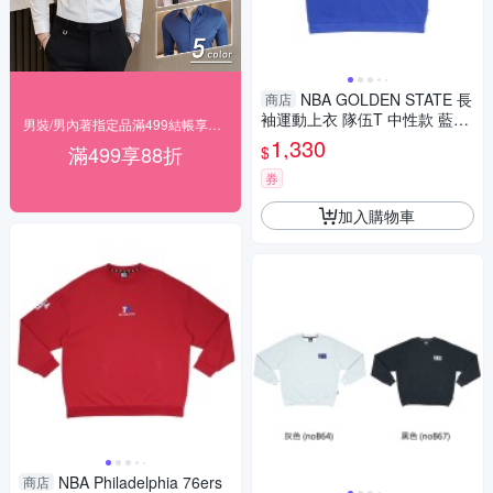
NBA GOLDEN STATE 長
商店
袖運動上衣 隊伍T 中性款 藍色
男裝/男內著指定品滿499結帳享88折
35551013 82 noB73
1,330
滿499享88折
$
券
加入購物車
NBA Philadelphia 76ers
商店