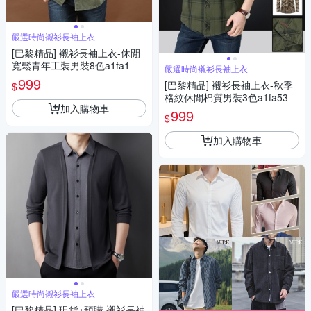
嚴選時尚襯衫長袖上衣
[巴黎精品] 襯衫長袖上衣-休閒
寬鬆青年工裝男裝8色a1fa1
嚴選時尚襯衫長袖上衣
999
[巴黎精品] 襯衫長袖上衣-秋季
$
格紋休閒棉質男裝3色a1fa53
加入購物車
999
$
加入購物車
嚴選時尚襯衫長袖上衣
[巴黎精品] 現貨+預購 襯衫長袖