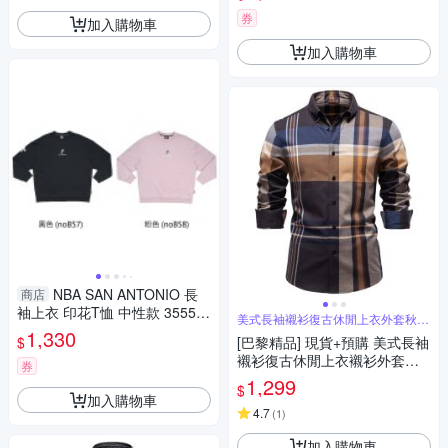
券
加入購物車
加入購物車
NBA SAN ANTONIO 長
商店
袖上衣 印花T恤 中性款 35551
美式長袖襯衫復古休閒上衣外套秋冬
008
商務男裝
1,330
$
[巴黎精品] 現貨+預購 美式長袖
襯衫復古休閒上衣襯衫外套秋
券
冬商務簡約正裝大碼男裝-格紋
1,299
$
男上衣a1kz2
加入購物車
4.7
(
1
)
加入購物車