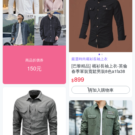
嚴選時尚襯衫長袖上衣
商品折價券
[巴黎精品] 襯衫長袖上衣-英倫
150元
春季軍裝寬鬆男裝8色a1fa38
899
$
加入購物車