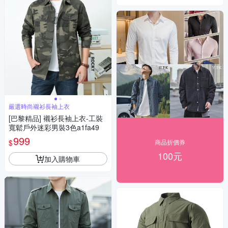
嚴選時尚襯衫長袖上衣
[巴黎精品] 襯衫長袖上衣-工裝
寬鬆戶外迷彩男裝3色a1fa49
999
$
商品折價券
100元
加入購物車