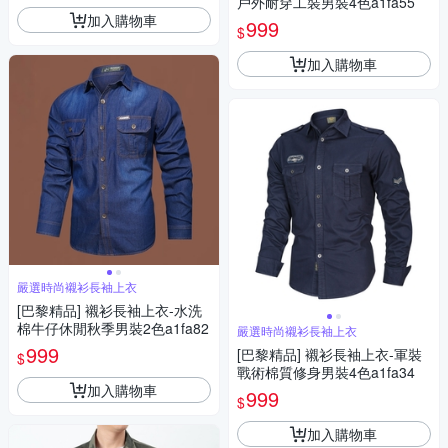
戶外耐穿工裝男裝4色a1fa55
加入購物車
999
$
加入購物車
嚴選時尚襯衫長袖上衣
[巴黎精品] 襯衫長袖上衣-水洗
棉牛仔休閒秋季男裝2色a1fa82
嚴選時尚襯衫長袖上衣
999
[巴黎精品] 襯衫長袖上衣-軍裝
$
戰術棉質修身男裝4色a1fa34
加入購物車
999
$
加入購物車