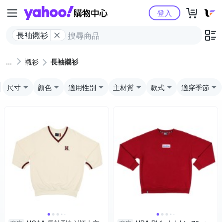
Yahoo購物中心
登入
長袖襯衫
襯衫
長袖襯衫
尺寸
顏色
適用性別
主材質
款式
適穿季節