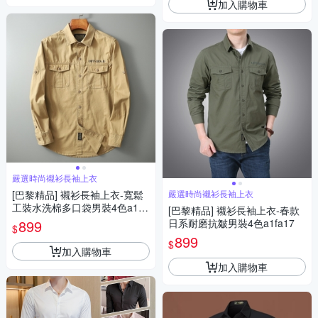
加入購物車
嚴選時尚襯衫長袖上衣
[巴黎精品] 襯衫長袖上衣-寬鬆
嚴選時尚襯衫長袖上衣
工裝水洗棉多口袋男裝4色a1fa
[巴黎精品] 襯衫長袖上衣-春款
54
899
日系耐磨抗皺男裝4色a1fa17
$
899
$
加入購物車
加入購物車