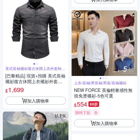
美式長袖襯衫復古休閒上衣外套秋冬
商務男裝
[巴黎精品] 現貨+預購 美式長袖
襯衫復古休閒上衣襯衫外套秋
上衣/長袖/男長袖/男裝/長袖襯衫
冬商務簡約正裝大碼男裝-做舊
1,699
NEW FORCE 英倫輕奢感性無
$
男上衣2色a1kz45
痕免燙襯衫-5色可選
加入購物車
554
89折
$
限時下殺
券
加入購物車