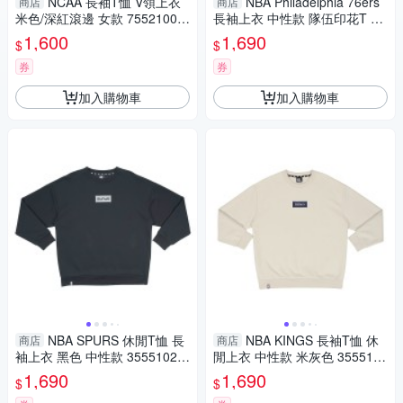
NCAA 長袖T恤 V領上衣
NBA Philadelphia 76ers
商店
商店
米色/深紅滾邊 女款 75521006
長袖上衣 中性款 隊伍印花T 紅
01 noH79
色 35551026 40 noB82
1,600
1,690
$
$
券
券
加入購物車
加入購物車
NBA SPURS 休閒T恤 長
NBA KINGS 長袖T恤 休
商店
商店
袖上衣 黑色 中性款 35551025
閒上衣 中性款 米灰色 3555102
20 noB81
4 11 noB80
1,690
1,690
$
$