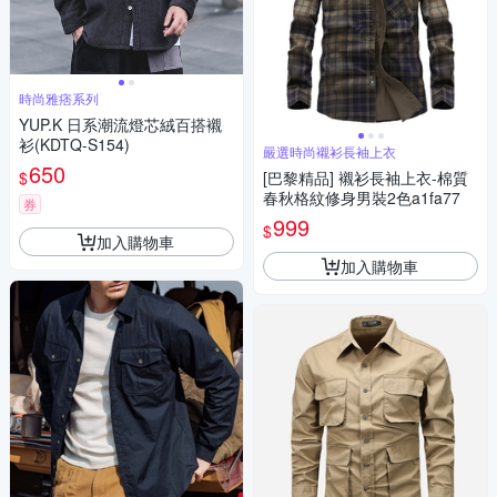
時尚雅痞系列
YUP.K 日系潮流燈芯絨百搭襯
衫(KDTQ-S154)
嚴選時尚襯衫長袖上衣
650
$
[巴黎精品] 襯衫長袖上衣-棉質
春秋格紋修身男裝2色a1fa77
券
999
$
加入購物車
加入購物車