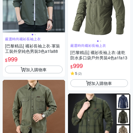
嚴選時尚襯衫長袖上衣
[巴黎精品] 襯衫長袖上衣-軍裝
嚴選時尚襯衫長袖上衣
工裝外穿純色男裝3色a1fa88
[巴黎精品] 襯衫長袖上衣-速乾
999
防水多口袋戶外男裝4色a1fa13
$
999
$
加入購物車
5
(
2
)
加入購物車