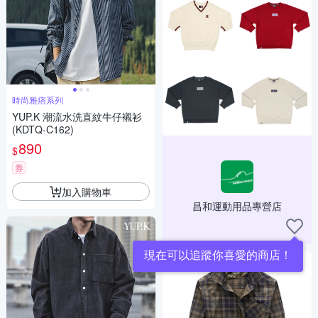
時尚雅痞系列
YUP.K 潮流水洗直紋牛仔襯衫
(KDTQ-C162)
890
$
券
加入購物車
昌和運動用品專營店
現在可以追蹤你喜愛的商店！