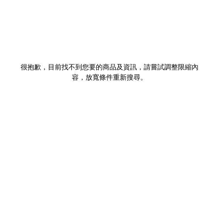
很抱歉，目前找不到您要的商品及資訊，請嘗試調整限縮內
容，放寬條件重新搜尋。