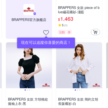
BRAPPERS 女款 piece of b
lue繡花襯衫-淺藍
1,463
$
BRAPPERS官方旗艦店
5
(
1
)
活動
券
現在可以追蹤你喜愛的商店！
BRAPPERS 女款 方領格紋
BRAPPERS 女款 簡約立領
拋袖上衣-黑
長版襯衫-白