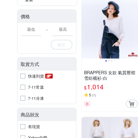
價格
-
確定
取貨方式
BRAPPERS 女款 氣質壓褶
快速到貨
雪紡襯衫-白
1,014
7-11常溫
$
5
(
1
)
7-11冷凍
券
商品狀況
有現貨
Yahoo自營