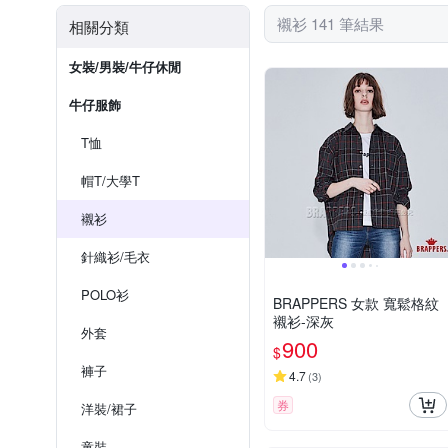
襯衫 141 筆結果
相關分類
女裝/男裝/牛仔休閒
牛仔服飾
T恤
帽T/大學T
襯衫
針織衫​/毛衣​
POLO衫
BRAPPERS 女款 寬鬆格紋
襯衫-深灰
外套
900
$
褲子
4.7
(
3
)
券
洋裝/​裙子
童裝