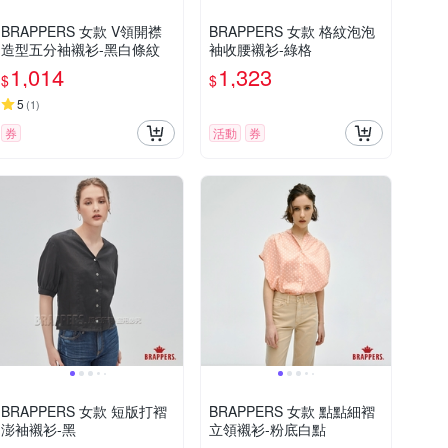
BRAPPERS 女款 V領開襟
BRAPPERS 女款 格紋泡泡
造型五分袖襯衫-黑白條紋
袖收腰襯衫-綠格
1,014
1,323
$
$
5
(
1
)
券
活動
券
BRAPPERS 女款 短版打褶
BRAPPERS 女款 點點細褶
澎袖襯衫-黑
立領襯衫-粉底白點