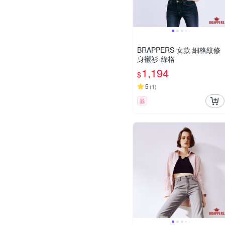
BRAPPERS 女款 細格紋修
身襯衫-綠格
1,194
$
5
(
1
)
券