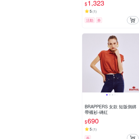
1,323
$
5
(
1
)
活動
券
BRAPPERS 女款 短版側綁
帶襯衫-磚紅
690
$
5
(
1
)
券