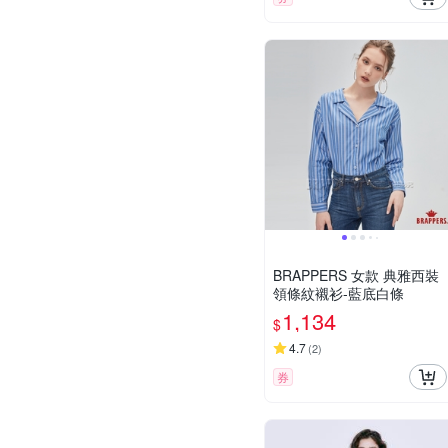
BRAPPERS 女款 典雅西裝
領條紋襯衫-藍底白條
1,134
$
4.7
(
2
)
券