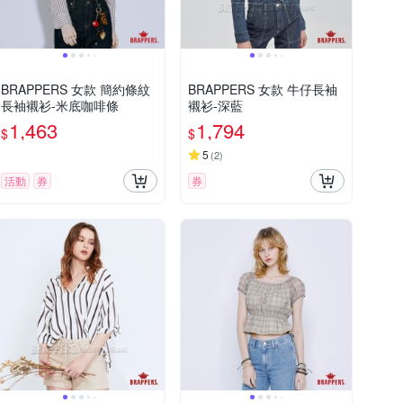
BRAPPERS 女款 簡約條紋
BRAPPERS 女款 牛仔長袖
長袖襯衫-米底咖啡條
襯衫-深藍
1,463
1,794
$
$
5
(
2
)
活動
券
券