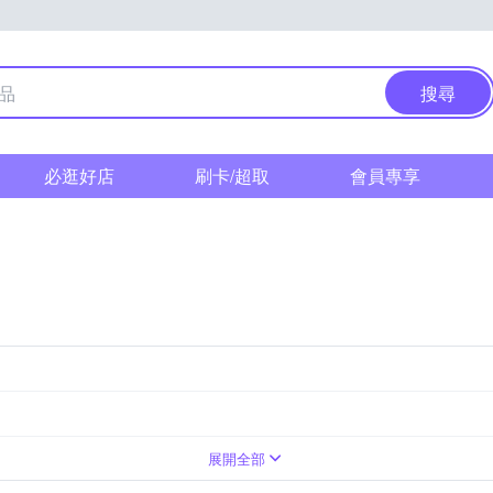
搜尋
必逛好店
刷卡/超取
會員專享
蕾絲
無袖
短版
拼接
七分袖
合身窄版
雪紡
前短後長
點點
流蘇
長版
Free
F
展開全部