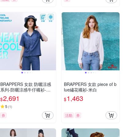
BRAPPERS 女款 防曬涼感
BRAPPERS 女款 piece of b
系列-防曬涼感牛仔襯衫-深
lue繡花襯衫-米白
藍
2,691
1,463
$
$
5
(
1
)
券
活動
券