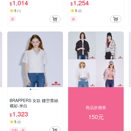
1,014
1,254
$
$
5
5
(
1
)
(
2
)
券
券
BRAPPERS 女款 鏤空蕾絲
襯衫-米白
商品折價券
1,323
$
150元
5
(
2
)
活動
券