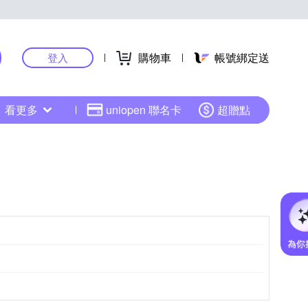
購物車
帳號綁定送
登入
看更多
uniopen 聯名卡
超贈點