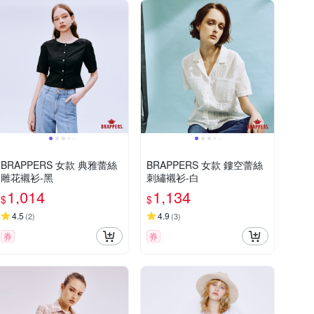
BRAPPERS 女款 典雅蕾絲
BRAPPERS 女款 鏤空蕾絲
雕花襯衫-黑
刺繡襯衫-白
1,014
1,134
$
$
4.5
4.9
(
2
)
(
3
)
券
券