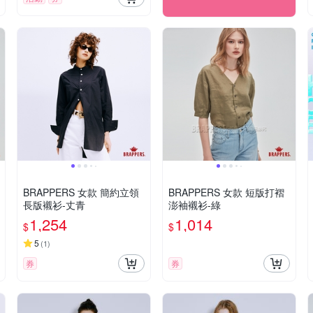
BRAPPERS 女款 簡約立領
BRAPPERS 女款 短版打褶
長版襯衫-丈青
澎袖襯衫-綠
1,254
1,014
$
$
5
(
1
)
券
券