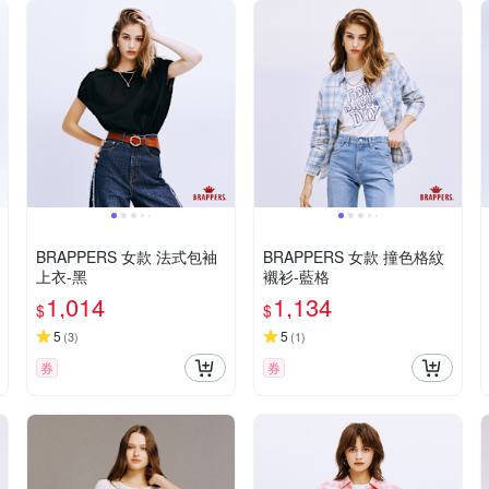
BRAPPERS 女款 法式包袖
BRAPPERS 女款 撞色格紋
上衣-黑
襯衫-藍格
1,014
1,134
$
$
5
5
(
3
)
(
1
)
券
券