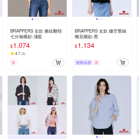
BRAPPERS 女款 條紋翻領
BRAPPERS 女款 鏤空蕾絲
七分袖襯衫-淺藍
雕花襯衫-黑
1,074
1,134
$
$
4.7
(
3
)
券
挑戰低價
券