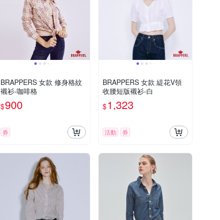
BRAPPERS 女款 修身格紋
BRAPPERS 女款 緹花V領
襯衫-咖啡格
收腰短版襯衫-白
900
1,323
$
$
券
活動
券