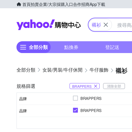
首頁
拍賣
企業/大宗採購入口
合作招商
App下載
Yahoo購物中心
襯衫
全部分類
點換券
登記送
襯衫
女裝/男裝/牛仔休閒
牛仔服飾
規格篩選
清除全部
BRAPPERS
BRAPPERS
品牌
BRAPPERS
品牌
品牌名稱
素色
寬版over size
長袖
四季
棉
人造纖維
條紋
短袖
春夏
正常版型
格紋
五分袖
秋冬
麻
S
M
L
XL
顏色
尺寸
風格元素
版型
袖長
適穿季節
主材質
品牌名稱