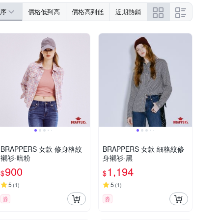
序
價格低到高
價格高到低
近期熱銷
BRAPPERS 女款 修身格紋
BRAPPERS 女款 細格紋修
襯衫-暗粉
身襯衫-黑
900
1,194
$
$
5
5
(
1
)
(
1
)
券
券