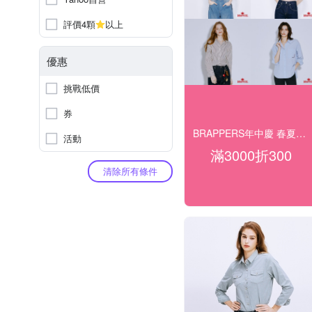
評價4顆
以上
優惠
挑戰低價
券
BRAPPERS年中慶 春夏上衣/短褲 2件7折
活動
滿3000折300
清除所有條件