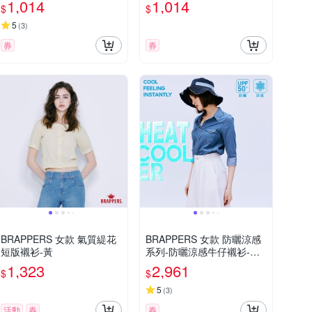
1,014
1,014
$
$
5
(
3
)
券
券
BRAPPERS 女款 氣質緹花
BRAPPERS 女款 防曬涼感
短版襯衫-黃
系列-防曬涼感牛仔襯衫-深
藍
1,323
2,961
$
$
5
(
3
)
活動
券
券