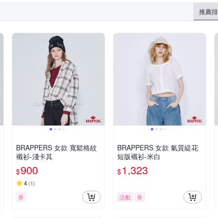
推薦排
BRAPPERS 女款 寬鬆格紋
BRAPPERS 女款 氣質緹花
襯衫-淺卡其
短版襯衫-米白
900
1,323
$
$
4
(
1
)
券
活動
券