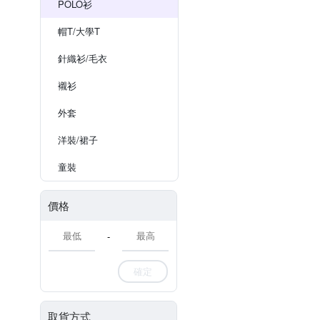
POLO衫
帽T/大學T
針織衫/毛衣
襯衫
外套
洋裝/​裙子​
童裝
價格
-
確定
取貨方式