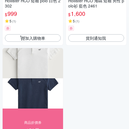
Hollister HCO 短袖 polo 白色 2
Hollister HCO 海鷗 短袖 男性 p
302
olo衫 藍色 2461
999
1,600
$
$
5
5
(
1
)
(
1
)
券
券
加入購物車
貨到通知我
商品折價券