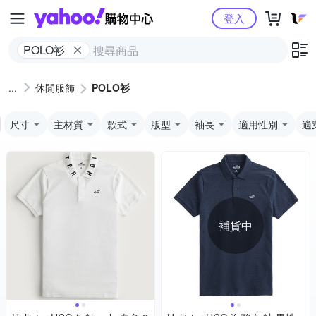
Yahoo購物中心
登入
POLO衫
休閒服飾
POLO衫
尺寸
主材質
款式
版型
袖長
適用性別
適
補貨中