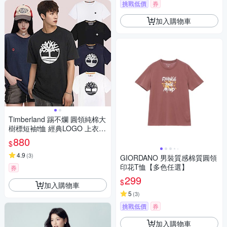
挑戰低價
券
加入購物車
Timberland 踢不爛 圓領純棉大
樹標短袖t恤 經典LOGO 上衣
素T 休閒短袖（多色選）
880
$
4.9
(
3
)
GIORDANO 男裝質感棉質圓領
印花T恤【多色任選】
券
299
$
加入購物車
5
(
3
)
挑戰低價
券
加入購物車