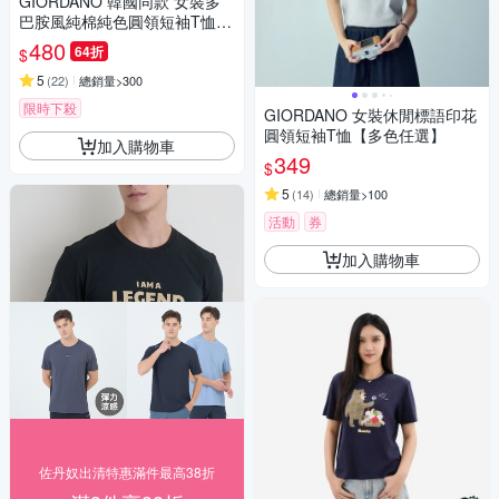
GIORDANO 韓國同款 女裝多
巴胺風純棉純色圓領短袖T恤
【多色任選】
480
64折
$
5
(
22
)
總銷量>300
限時下殺
GIORDANO 女裝休閒標語印花
圓領短袖T恤【多色任選】
加入購物車
349
$
5
(
14
)
總銷量>100
活動
券
加入購物車
佐丹奴出清特惠滿件最高38折