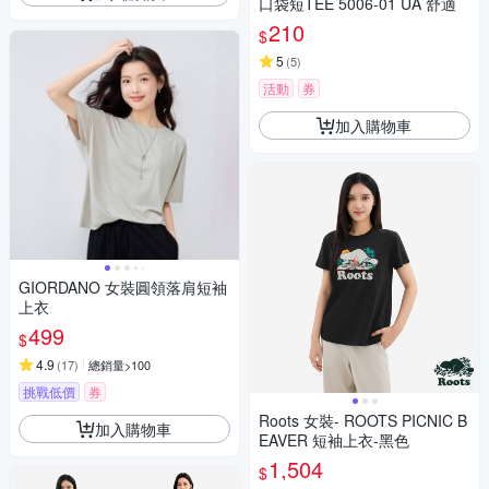
口袋短TEE 5006-01 UA 舒適
210
$
5
(
5
)
活動
券
加入購物車
GIORDANO 女裝圓領落肩短袖
上衣
499
$
4.9
(
17
)
總銷量>100
挑戰低價
券
Roots 女裝- ROOTS PICNIC B
加入購物車
EAVER 短袖上衣-黑色
1,504
$