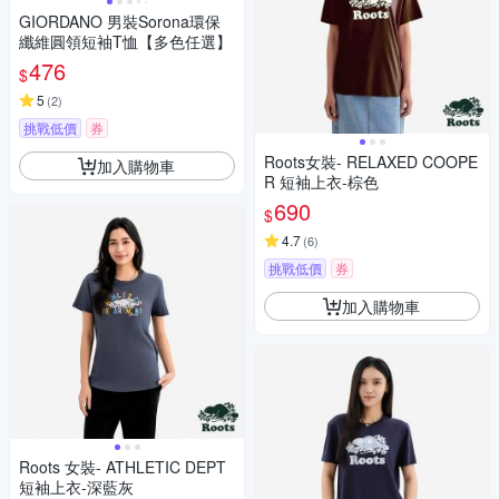
GIORDANO 男裝Sorona環保
纖維圓領短袖T恤【多色任選】
476
$
5
(
2
)
挑戰低價
券
Roots女裝- RELAXED COOPE
加入購物車
R 短袖上衣-棕色
690
$
4.7
(
6
)
挑戰低價
券
加入購物車
Roots 女裝- ATHLETIC DEPT
短袖上衣-深藍灰