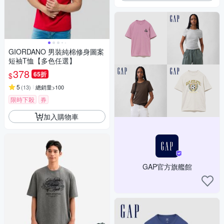
GIORDANO 男裝純棉修身圖案
短袖T恤【多色任選】
378
65折
$
5
(
13
)
總銷量>100
限時下殺
券
加入購物車
GAP官方旗艦館