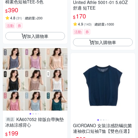
棉素色短袖TEE-5色
United Athle 5001-01 5.6OZ
舒適 短TEE
390
$
170
$
4.8
(
31
)
總銷量>200
4.9
(
143
)
總銷量>1000
活動
券
活動
券
加入購物車
加入購物車
KA607052 韓版自帶胸墊
商店
冰絲涼感背心
GIORDANO 女裝涼感防蟎抗菌
連袖收口短袖T恤【雙色任選】
199
$