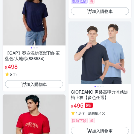
挑戰低價
券
加入購物車
【GAP】亞麻混紡寬鬆T恤-軍
藍色/大地棕(886584)
498
$
5
(
1
)
加入購物車
GIORDANO 男裝高彈力涼感短
袖上衣【多色任選】
495
5折
$
4.8
(
9
)
總銷量>100
限時下殺
券
加入購物車