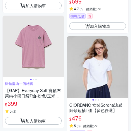
599
$
加入購物車
4.7
(
5
)
總銷量>50
挑戰低價
券
加入購物車
開館慶均一價特惠
【GAP】Everyday Soft 寬鬆布
萊納小熊口袋T恤-粉色/玉米黃/
制服深藍/亮白/黑色(895169)
399
$
GIORDANO 女裝Sorona涼感
圓領短袖T恤【多色任選】
5
(
2
)
476
$
加入購物車
5
(
8
)
總銷量>50