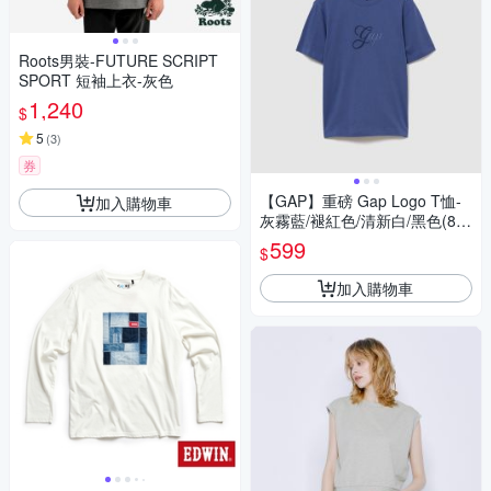
Roots男裝-FUTURE SCRIPT
SPORT 短袖上衣-灰色
1,240
$
5
(
3
)
券
【GAP】重磅 Gap Logo T恤-
加入購物車
灰霧藍/褪紅色/清新白/黑色(89
5178)
599
$
加入購物車