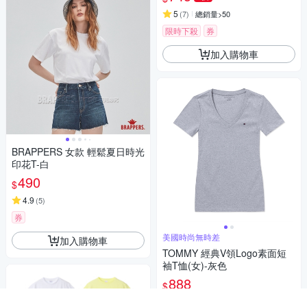
5
(
7
)
總銷量>50
限時下殺
券
加入購物車
BRAPPERS 女款 輕鬆夏日時光
印花T-白
490
$
4.9
(
5
)
券
美國時尚無時差
加入購物車
TOMMY 經典V領Logo素面短
袖T恤(女)-灰色
888
$
5
(
1
)