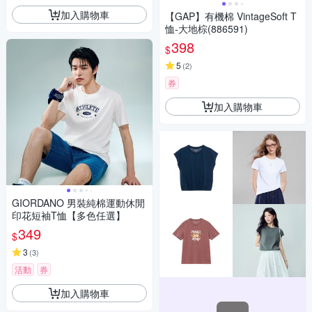
加入購物車
【GAP】有機棉 VintageSoft T
恤-大地棕(886591)
398
$
5
(
2
)
券
加入購物車
GIORDANO 男裝純棉運動休閒
印花短袖T恤【多色任選】
349
$
3
(
3
)
活動
券
加入購物車