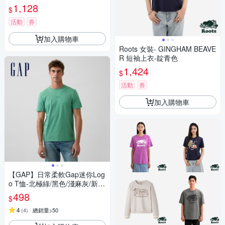
1,128
$
活動
券
加入購物車
Roots 女裝- GINGHAM BEAVE
R 短袖上衣-靛青色
1,424
$
活動
券
加入購物車
【GAP】日常柔軟Gap迷你Log
o T恤-北極綠/黑色/淺麻灰/新款
深藍/藍色/粉色(799323)
498
$
4
(
4
)
總銷量>50