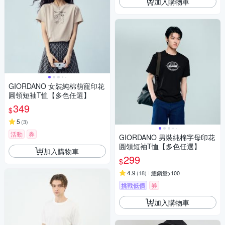
加入購物車
GIORDANO 女裝純棉萌寵印花
圓領短袖T恤【多色任選】
349
$
5
(
3
)
活動
券
GIORDANO 男裝純棉字母印花
圓領短袖T恤【多色任選】
加入購物車
299
$
4.9
(
18
)
總銷量>100
挑戰低價
券
加入購物車