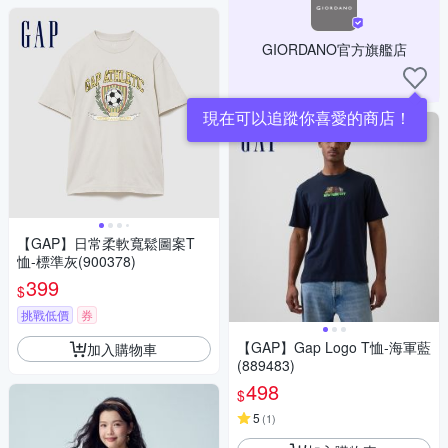
GIORDANO官方旗艦店
現在可以追蹤你喜愛的商店！
【GAP】日常柔軟寬鬆圖案T
恤-標準灰(900378)
399
$
挑戰低價
券
【GAP】Gap Logo T恤-海軍藍
加入購物車
(889483)
498
$
5
(
1
)