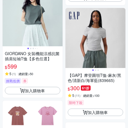
GIORDANO 女裝機能涼感抗菌
插肩短袖T恤【多色任選】
599
$
5
(
1
)
總銷量>50
【GAP】摩登圓領T恤-麻灰/黑
色/清新白/海軍藍(839665)
挑戰低價
券
300
61折
$
加入購物車
5
(
11
)
總銷量>100
限時下殺
加入購物車