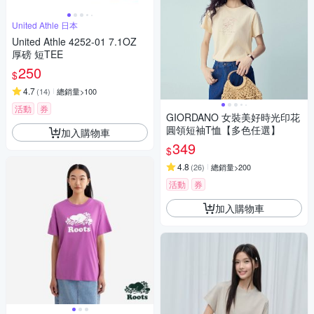
United Athle 日本
United Athle 4252-01 7.1OZ
厚磅 短TEE
250
$
4.7
(
14
)
總銷量>100
活動
券
GIORDANO 女裝美好時光印花
圓領短袖T恤【多色任選】
加入購物車
349
$
4.8
(
26
)
總銷量>200
活動
券
加入購物車