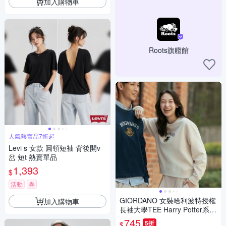
加入購物車
Roots旗艦館
人氣熱賣品7折起
Levi s 女款 圓領短袖 背後開v
岔 短t 熱賣單品
1,393
$
活動
券
GIORDANO 女裝哈利波特授權
加入購物車
長袖大學TEE Harry Potter系列
【雙色任選】
745
5折
$