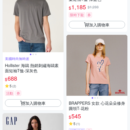
1,185
$1,288
$
限時下殺
券
加入購物車
美國時尚無時差
Hollister 海鷗 熱銷刺繡海鷗素
面短袖T恤-深灰色
688
$
5
(
2
)
活動
券
加入購物車
BRAPPERS 女款 心花朵朵修身
圓領T-花粉
545
$
5
(
1
)