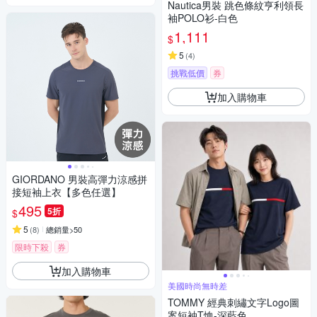
Nautica男裝 跳色條紋亨利領長
袖POLO衫-白色
1,111
$
5
(
4
)
挑戰低價
券
加入購物車
GIORDANO 男裝高彈力涼感拼
接短袖上衣【多色任選】
495
5折
$
5
(
8
)
總銷量>50
限時下殺
券
加入購物車
美國時尚無時差
TOMMY 經典刺繡文字Logo圖
案短袖T恤-深藍色