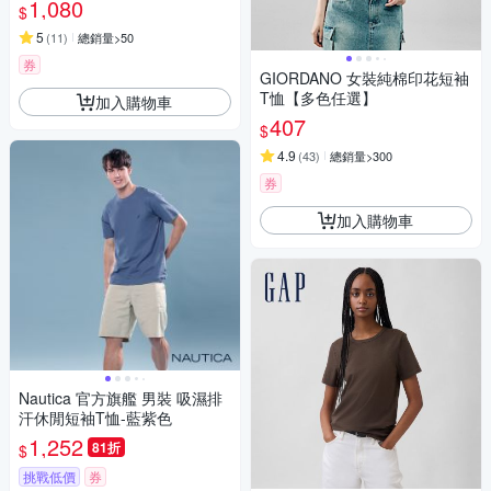
1,080
$
5
(
11
)
總銷量>50
券
GIORDANO 女裝純棉印花短袖
T恤【多色任選】
加入購物車
407
$
4.9
(
43
)
總銷量>300
券
加入購物車
Nautica 官方旗艦 男裝 吸濕排
汗休閒短袖T恤-藍紫色
1,252
81折
$
挑戰低價
券