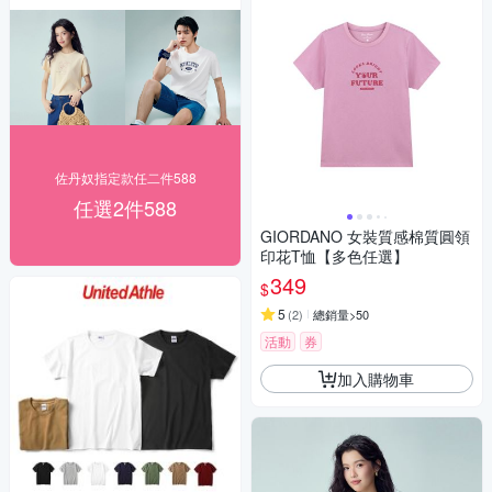
佐丹奴指定款任二件588
任選2件588
GIORDANO 女裝質感棉質圓領
印花T恤【多色任選】
349
$
5
(
2
)
總銷量>50
活動
券
加入購物車