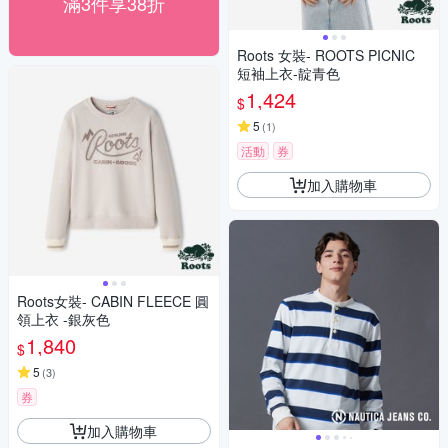
滿3件享38折
Roots 女裝- ROOTS PICNIC
短袖上衣-靛青色
1,424
$
5
(
1
)
活動
券
加入購物車
Roots女裝- CABIN FLEECE 圓
領上衣 -銀灰色
1,840
$
5
(
3
)
券
加入購物車