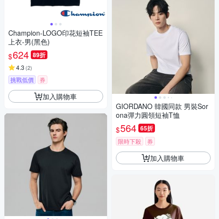
Champion-LOGO印花短袖TEE
上衣-男(黑色)
624
89折
$
4.3
(
2
)
挑戰低價
券
加入購物車
GIORDANO 韓國同款 男裝Sor
ona彈力圓領短袖T恤
564
65折
$
限時下殺
券
加入購物車