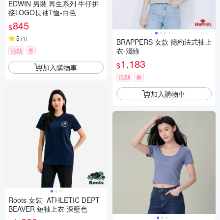
EDWIN 男裝 再生系列 牛仔拼
接LOGO長袖T恤-白色
845
$
5
(
1
)
BRAPPERS 女款 簡約法式袖上
衣-淺綠
活動
券
1,183
$
加入購物車
活動
券
加入購物車
Roots 女裝- ATHLETIC DEPT
BEAVER 短袖上衣-深藍色