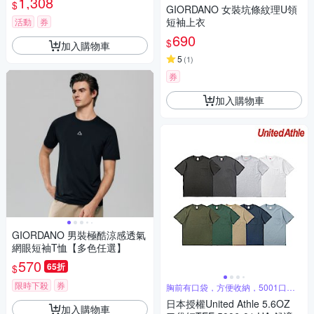
1,308
$
GIORDANO 女裝坑條紋理U領
短袖上衣
活動
券
690
$
加入購物車
5
(
1
)
券
加入購物車
GIORDANO 男裝極酷涼感透氣
網眼短袖T恤【多色任選】
570
65折
$
限時下殺
券
胸前有口袋，方便收納，5001口袋
款式
日本授權United Athle 5.6OZ
加入購物車