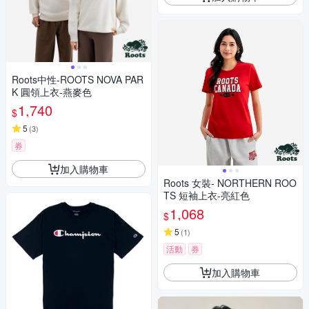
Roots中性-ROOTS NOVA PAR
K 圓領上衣-燕麥色
1,740
$
5
(
3
)
券
加入購物車
Roots 女裝- NORTHERN ROO
TS 短袖上衣-亮紅色
1,068
$
5
(
1
)
活動
券
加入購物車