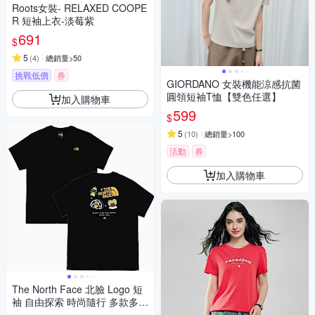
Roots女裝- RELAXED COOPE
R 短袖上衣-淡莓紫
691
$
5
(
4
)
總銷量>50
挑戰低價
券
GIORDANO 女裝機能涼感抗菌
圓領短袖T恤【雙色任選】
加入購物車
599
$
5
(
10
)
總銷量>100
活動
券
加入購物車
The North Face 北臉 Logo 短
袖 自由探索 時尚隨行 多款多色
選擇(平輸品)