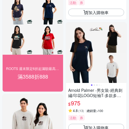
活動
券
加入購物車
ROOTS 週末限定6折起滿額最高折888
滿3588折888
Arnold Palmer -男女裝-經典刺
繡/印花LOGO短袖T-多款多色
選
975
$
4.8
(
13
)
總銷量>100
活動
券
加入購物車