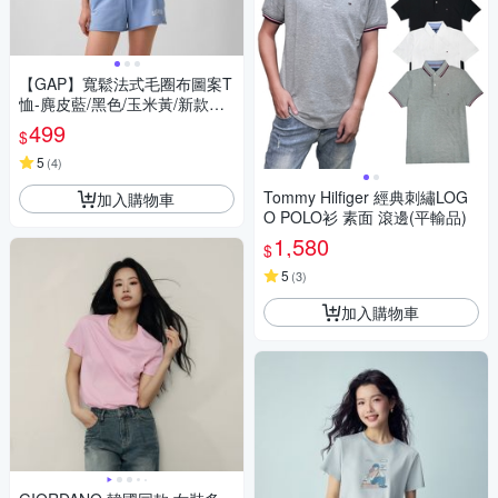
【GAP】寬鬆法式毛圈布圖案T
恤-麂皮藍/黑色/玉米黃/新款米
白/櫻草粉(900971)
499
$
5
(
4
)
Tommy Hilfiger 經典刺繡LOG
加入購物車
O POLO衫 素面 滾邊(平輸品)
1,580
$
5
(
3
)
加入購物車