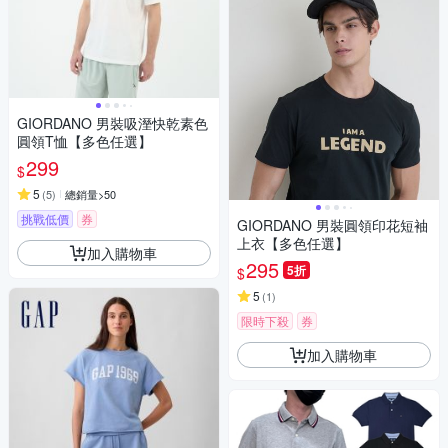
GIORDANO 男裝吸溼快乾素色
圓領T恤【多色任選】
299
$
5
(
5
)
總銷量>50
挑戰低價
券
GIORDANO 男裝圓領印花短袖
上衣【多色任選】
加入購物車
295
5折
$
5
(
1
)
限時下殺
券
加入購物車