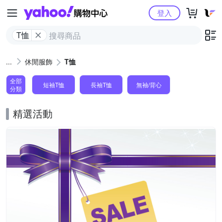
Yahoo購物中心
登入
T恤
休閒服飾
T恤
全部
短袖T恤
長袖T恤
無袖/背心
分類
精選活動