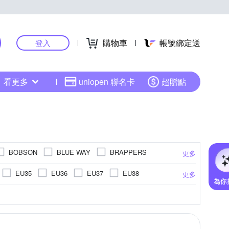
購物車
帳號綁定送
登入
看更多
uniopen 聯名卡
超贈點
BOBSON
BLUE WAY
BRAPPERS
更多
GIORDANO 佐丹奴
GAP
Hollister
EU35
EU36
EU37
EU38
更多
Kodak 柯達
L
Lee
LEVIS
25cm以上
30腰
34腰
21~25cm
)
/飛行外套
聚酯纖維
水洗刷色
正常
背心(無袖T恤)
絲
長版
動物紋
窄管
荷葉
基本
點點
GORE-TEX
更多
更多
更多
Geographic 國家地理
NAUTICA
NO FEAR
35腰
26腰
24腰
40腰
23腰
牛仔褲
寬褲
包屁衣
防曬外套
The North Face
Timberland
恤
一般洋裝
針織外套