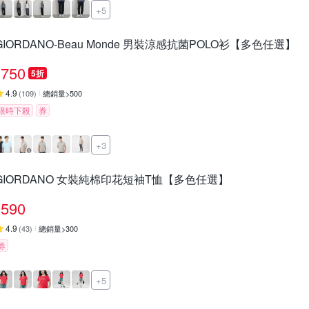
+5
GIORDANO-Beau Monde 男裝涼感抗菌POLO衫【多色任選】
750
5折
4.9
(
109
)
總銷量>500
限時下殺
券
+3
GIORDANO 女裝純棉印花短袖T恤【多色任選】
590
4.9
(
43
)
總銷量>300
券
+5