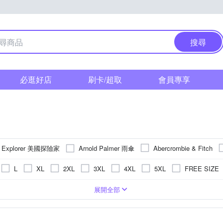
搜尋
必逛好店
刷卡/超取
會員專享
n Explorer 美國探險家
Arnold Palmer 雨傘
Abercrombie & Fitch
HAMOIS
Champion
Carhartt
EDWIN
ELLE ACTIVE
L
XL
2XL
3XL
4XL
5XL
FREE SIZE
Jolly Dolce 桔蕾朵兒
HOLLISTER Co
JEEP
KANGO
EU42
EU43
EU44
EU45
EU46
16~20cm
童
版over size
圖騰/塗鴉
動物毛料
POLO衫
刺繡
麻
合身窄版
襯衫
丹寧
條紋
連帽外套
直筒
牛仔
連帽
寬版
帽T
依吊牌標示
格紋
短版
針織衫
拼接
尼龍
偏大(寬鬆
夾克
迷彩
展開全部
ONTAGUT 夢特嬌
National 
Michael Kors
NASA SPACE
29腰
31腰
33腰
28腰
27腰
25腰
Free
偏大
裙子
極緊身
背心外套
前短後長
休閒鞋
靴型褲/喇叭褲
毛衣
風衣
偏小(緊身窄版)
工作褲
PH LAUREN
Roots
Roush
Superdry
Snow Peak
37腰
組合
39腰
口褲
鋪棉外套
刷毛外套
褲裙
海灘褲
背心/無袖T