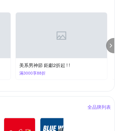
長襪
中筒襪
居家套裝/睡衣
美系男神節 鉅獻2折起 ! !
佐丹奴
滿3000享88折
滿2件享
全品牌列表