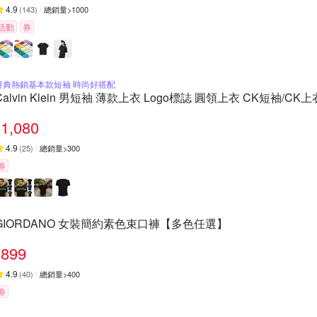
4.9
(
143
)
總銷量>1000
活動
券
經典熱銷基本款短袖 時尚好搭配
Calvin Klein 男短袖 薄款上衣 Logo標誌 圓領上衣 CK短袖/C
1,080
4.9
(
25
)
總銷量>300
券
GIORDANO 女裝簡約素色束口褲【多色任選】
899
4.9
(
40
)
總銷量>400
券