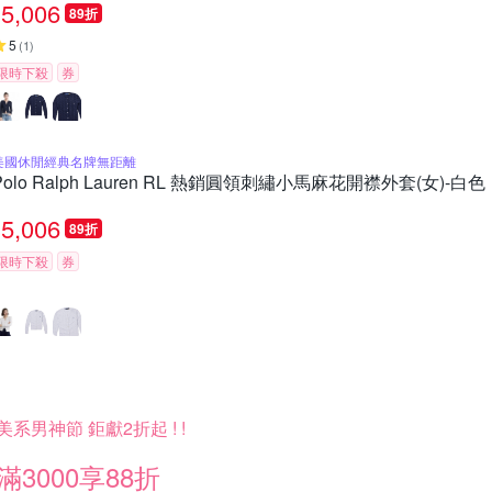
5,006
89折
5
(
1
)
限時下殺
券
美國休閒經典名牌無距離
Polo Ralph Lauren RL 熱銷圓領刺繡小馬麻花開襟外套(女)-白色
5,006
89折
限時下殺
券
美系男神節 鉅獻2折起 ! !
滿3000享88折