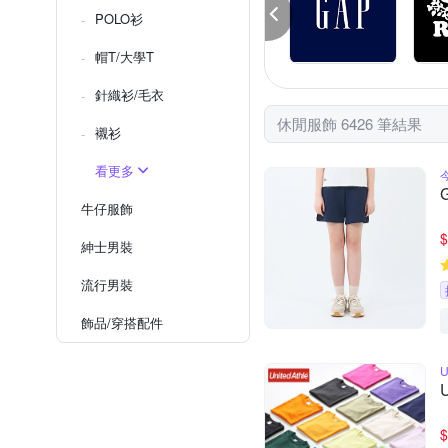
POLO衫
帽T/大學T
針織衫/毛衣
休閒服飾 6426 筆結果
襯衫
看更多
牛仔服飾
$
紳士​男裝
流行男裝
飾品​/​穿搭​配件
U
$