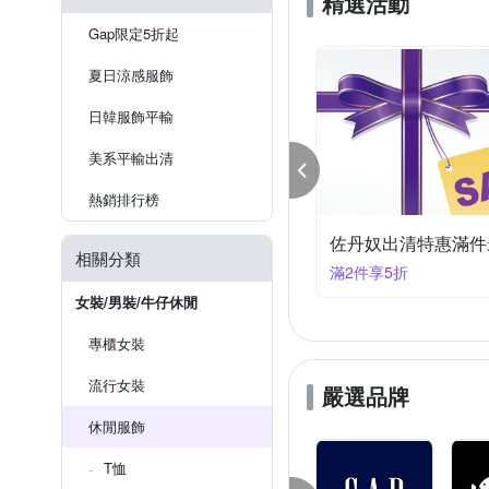
精選活動
Tommy Hilfiger
United A
男友褲/錐形褲
夾克/棒球外
Gap限定5折起
外出套裝
平口
細肩
夏日涼感服飾
日韓服飾平輸
美系平輸出清
熱銷排行榜
丹奴出清特惠滿件最高38折
佐丹奴出清特惠滿件
相關分類
件享38折
滿2件享5折
女裝/男裝/牛仔休閒
專櫃女裝
流行女裝
嚴選品牌
休閒服飾
T恤