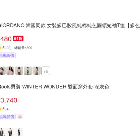
GIORDANO 韓國同款 女裝多巴胺風純棉純色圓領短袖T恤【多
480
64折
5
(
22
)
總銷量>300
挑戰低價
+5
Roots男裝-WINTER WONDER 雙面穿外套-深灰色
3,740
5
(
4
)
挑戰低價
券