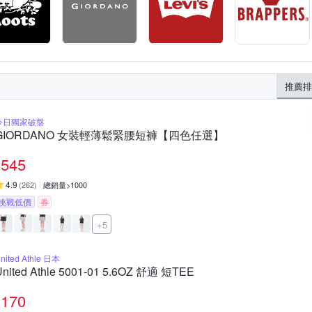
推薦排
今日獨家破盤
GIORDANO 女裝輕薄鬆緊腰短褲【四色任選】
545
4.9
(
262
)
總銷量>1000
挑戰低價
券
+5
nited Athle 日本
United Athle 5001-01 5.6OZ 舒適 短TEE
170