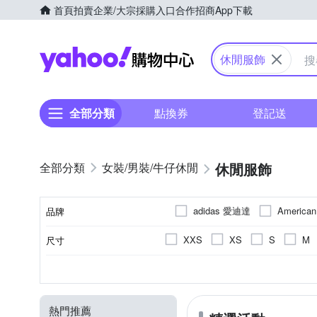
首頁
拍賣
企業/大宗採購入口
合作招商
App下載
Yahoo購物中心
休閒服飾
全部分類
點換券
登記送
休閒服飾
女裝/男裝/牛仔休閒
adidas 愛迪達
America
品牌
Calvin Klein 凱文克萊
C
XXS
XS
S
M
尺寸
品牌名稱
Hush Puppies
Hang Ten
EU39
EU40
EU41
T恤
正常版型
素色
棉
男
人造纖維
女
休閒褲
文字
一般版型
女童
印花
長袖Ｔ恤
棉質
男
寬
款式
顏色
版型
風格元素
主材質
適用性別
LONSDALE 英國小獅
M
32腰
36腰
38腰
造型上衣
男友褲/錐形褲
人造皮革
運動褲/休閒褲
有機棉
寬鬆版
Polo Ralph Lauren
RAL
熱門推薦
22腰以下
F
Freesize
小可愛
羽絨外套
縮