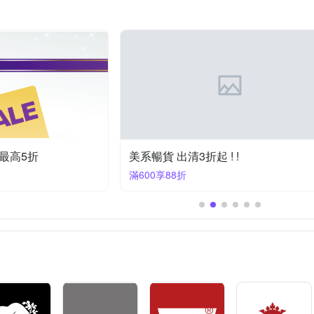
其他品牌
江戶勝
thle
Ustini
套/運動外套
短裙
牛仔外套
大衣
內搭褲
短襪
帶
罩衫
運動鞋
軍裝外套
成套西裝
最高5折
美系暢貨 出清3折起 ! !
滿600享88折