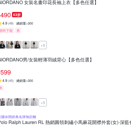
GIORDANO 女裝名畫印花長袖上衣【多色任選】
490
63折
4.9
(
49
)
總銷量>300
限時下殺
券
+5
GIORDANO男/女裝輕薄羽絨背心【多色任選】
599
4.9
(
45
)
總銷量>300
券
+5
美國休閒經典名牌無距離
Polo Ralph Lauren RL 熱銷圓領刺繡小馬麻花開襟外套(女)-深藍