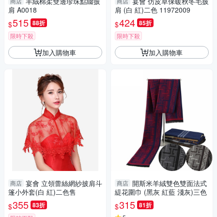
羊絨棉柔雙邊珍珠點綴披
宴會 仿皮草保暖秋冬毛披
商店
商店
肩 A0018
肩 (白 紅)二色 11972009
515
424
88折
85折
$
$
限時下殺
限時下殺
加入購物車
加入購物車
宴會 立領蕾絲網紗披肩斗
開斯米羊絨雙色雙面法式
商店
商店
篷小外套(白 紅)二色售
緹花圍巾 (黑灰 紅藍 淺灰)三色
355
315
83折
81折
$
$