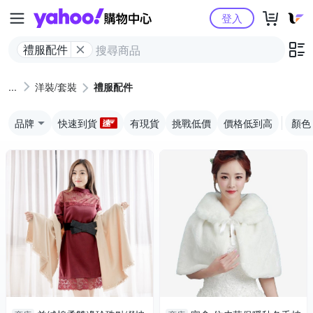
Yahoo購物中心
登入
禮服配件
洋裝/套裝
禮服配件
品牌
快速到貨
有現貨
挑戰低價
價格低到高
顏色