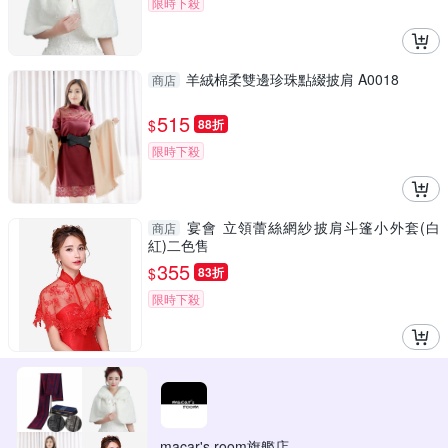
限時下殺
羊絨棉柔雙邊珍珠點綴披肩 A0018
商店
515
$
88折
限時下殺
宴會 立領蕾絲網紗披肩斗篷小外套(白
商店
紅)二色售
355
$
83折
限時下殺
macar's room旗艦店