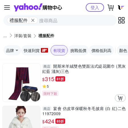
Yahoo購物中心
登入
禮服配件
洋裝/套裝
禮服配件
品牌
快速到貨
有現貨
挑戰低價
價格低到高
顏色
開斯米羊絨雙色雙面法式緹花圍巾 (黑灰
商店
紅藍 淺灰)三色
315
$
81折
5
限時下殺
宴會 仿皮草保暖秋冬毛披肩 (白 紅)二色
商店
11972009
424
$
85折