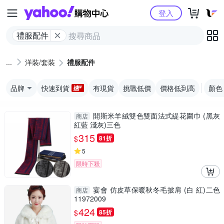
Yahoo購物中心
登入
禮服配件
洋裝/套裝
禮服配件
品牌
快速到貨
有現貨
挑戰低價
價格低到高
顏色
開斯米羊絨雙色雙面法式緹花圍巾 (黑灰
商店
紅藍 淺灰)三色
315
$
81折
5
限時下殺
宴會 仿皮草保暖秋冬毛披肩 (白 紅)二色
商店
11972009
424
$
85折