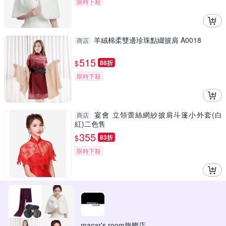
限時下殺
羊絨棉柔雙邊珍珠點綴披肩 A0018
商店
515
$
88折
限時下殺
宴會 立領蕾絲網紗披肩斗篷小外套(白
商店
紅)二色售
355
$
83折
限時下殺
macar's room旗艦店