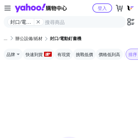
Yahoo購物中心
登入
封口/電動
釘書機
辦公設備/紙材
封口/電動釘書機
品牌
快速到貨
有現貨
挑戰低價
價格低到高
排序