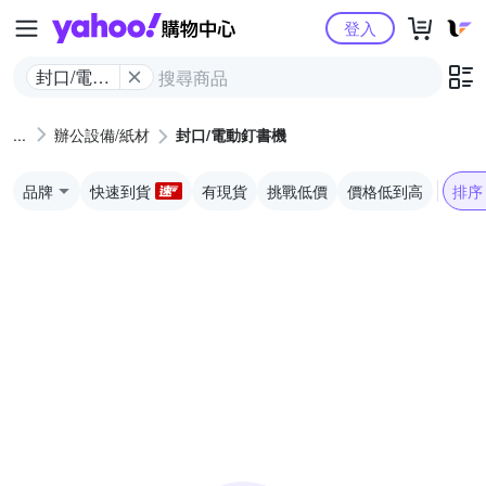
Yahoo購物中心
登入
封口/電動
釘書機
辦公設備/紙材
封口/電動釘書機
品牌
快速到貨
有現貨
挑戰低價
價格低到高
排序