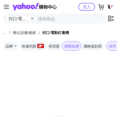
Yahoo購物中心
登入
封口/電動
釘書機
辦公設備/紙材
封口/電動釘書機
品牌
快速到貨
有現貨
挑戰低價
價格低到高
排序