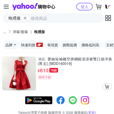
Yahoo購物中心
登入
晚禮服
洋裝/套裝
晚禮服
品牌
快速到貨
有現貨
挑戰低價
價格低到高
主材
蕾絲短袖鏤空拼綢緞澎澎裙雙口袋洋裝
商店
(黑 紅) [MDD160019]
610
$
78折
限時下殺
Yahoo台灣電子商務 版權所有 © 2026 服務條款(
更新
)