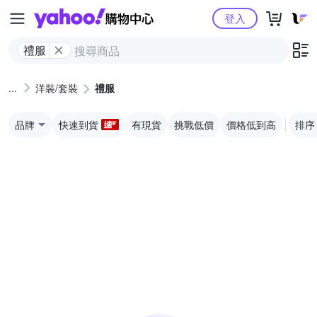
Yahoo購物中心
登入
禮服
洋裝/套裝
禮服
品牌
快速到貨
有現貨
挑戰低價
價格低到高
排序