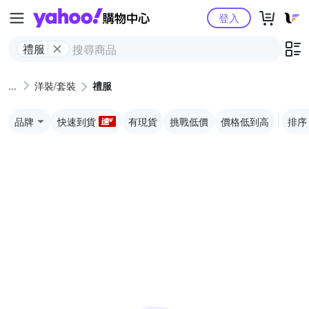
Yahoo購物中心
登入
禮服
洋裝/套裝
禮服
品牌
快速到貨
有現貨
挑戰低價
價格低到高
排序