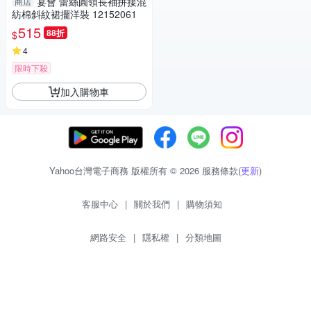
宴會 蕾絲圓領長袖拼接混
商店
紡棉斜紋裙擺洋裝 12152061
515
88折
$
4
限時下殺
加入購物車
Yahoo台灣電子商務 版權所有 © 2026 服務條款(
更新
)
客服中心
|
關於我們
|
購物須知
網路安全
|
隱私權
|
分類地圖