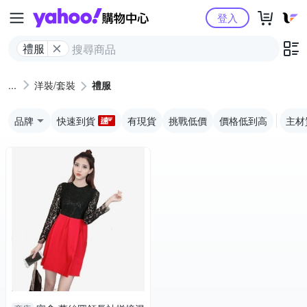
Yahoo購物中心
登入
禮服
洋裝/套裝
禮服
品牌
快速到貨
有現貨
挑戰低價
價格低到高
主材