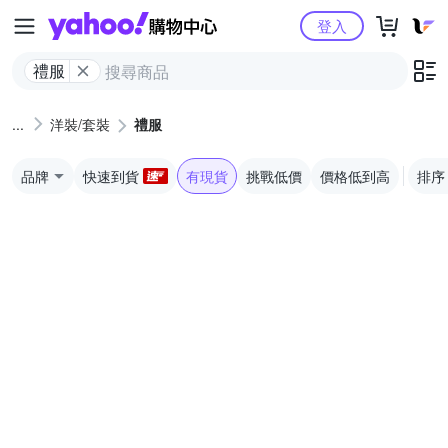
Yahoo購物中心
登入
禮服
洋裝/套裝
禮服
品牌
快速到貨
有現貨
挑戰低價
價格低到高
排序