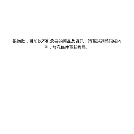
很抱歉，目前找不到您要的商品及資訊，請嘗試調整限縮內
容，放寬條件重新搜尋。