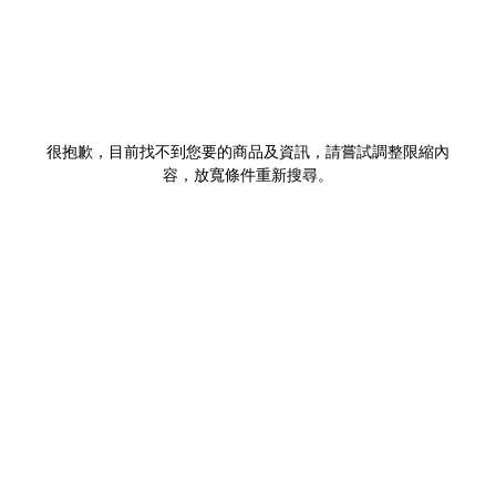
很抱歉，目前找不到您要的商品及資訊，請嘗試調整限縮內
容，放寬條件重新搜尋。