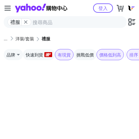
Yahoo購物中心
登入
禮服
洋裝/套裝
禮服
品牌
快速到貨
有現貨
挑戰低價
價格低到高
排序