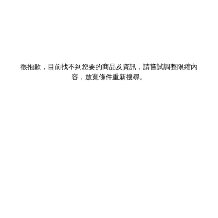
很抱歉，目前找不到您要的商品及資訊，請嘗試調整限縮內
容，放寬條件重新搜尋。