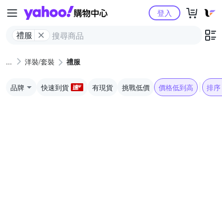
Yahoo購物中心
登入
禮服
洋裝/套裝
禮服
品牌
快速到貨
有現貨
挑戰低價
價格低到高
排序