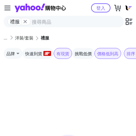
Yahoo購物中心
登入
禮服
洋裝/套裝
禮服
品牌
快速到貨
有現貨
挑戰低價
價格低到高
排序