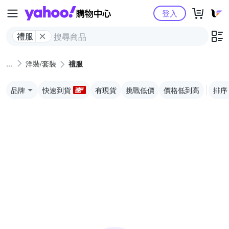
Yahoo購物中心
登入
禮服
洋裝/套裝
禮服
品牌
快速到貨
有現貨
挑戰低價
價格低到高
排序