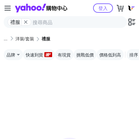
Yahoo購物中心
登入
禮服
洋裝/套裝
禮服
品牌
快速到貨
有現貨
挑戰低價
價格低到高
排序